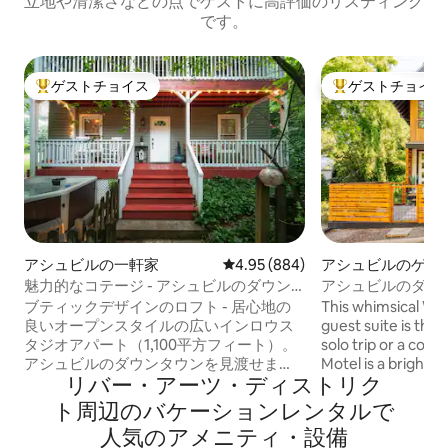
立地や清潔さなどの点でゲストに高評価のリスティング
です。
ゲストチョイス
ゲストチョイス
大好評のゲストチョイスです。
大好評のゲストチ
アシュビルの一軒家
レビュー884件、5つ星中4.95
4.95 (884)
アシュビルのゲス
ト
魅力的なコテージ - アシュビルのダウン
アシュビルのダウ
タウンを一望できる場所にあり、徒歩圏
＋リバーアーツ地
ブティックデザインのロフト - 居心地の
This whimsical We
内 - ジャグジー
良いオープンスタイルの広いインロウス
guest suite is the 
タジオアパート（1,100平方フィート）。
solo trip or a coup
アシュビルのダウンタウンを見渡せま
Motel is a bright,
リバー・アーツ・ディストリク
す！ダウンタウンの中心部まで徒歩5～10
centered between
分！専用ジャグジーと専用玄関！フルキ
Asheville, eclectic
ト⁠周⁠辺⁠のバ⁠ケ⁠ー⁠シ⁠ョ⁠ン⁠レ⁠ン⁠タ⁠ル⁠で
ッチン！ガーデンヌック／ラウンジに大
the vibrant River A
人⁠気⁠のア⁠メ⁠ニ⁠テ⁠ィ⁠・⁠設⁠備
きなポーチ！新しい洗濯機・乾燥機とマ
making it ultra-wa