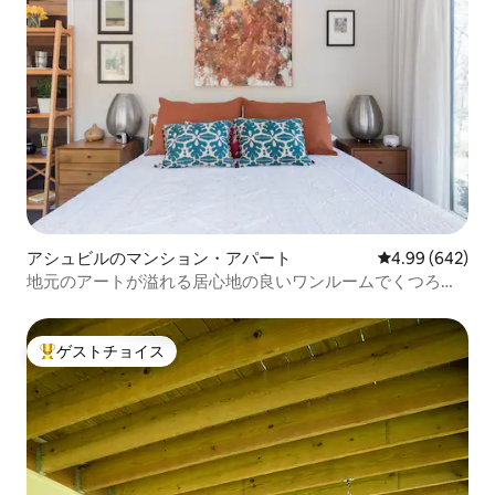
アシュビルのマンション・アパート
レビュー642件
4.99 (642)
地元のアートが溢れる居心地の良いワンルームでくつろぎ
ましょう
ゲストチョイス
大好評のゲストチョイスです。