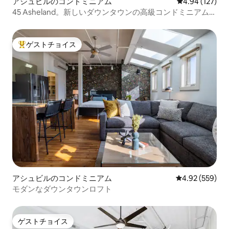
アシュビルのコンドミニアム
レビュー127件
4.94 (127)
45 Asheland。新しいダウンタウンの高級コンドミニアム。
#304
ゲストチョイス
大好評のゲストチョイスです。
アシュビルのコンドミニアム
レビュー559件
4.92 (559)
モダンなダウンタウンロフト
ゲストチョイス
ゲストチョイス