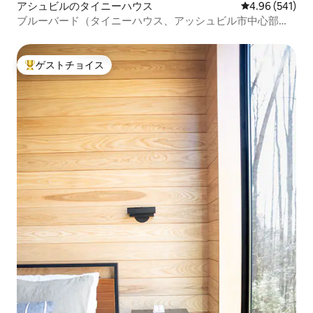
アシュビルのタイニーハウス
レビュー541件
4.96 (541)
ブルーバード（タイニーハウス、アッシュビル市中心部ま
で5分）
ゲストチョイス
大好評のゲストチョイスです。