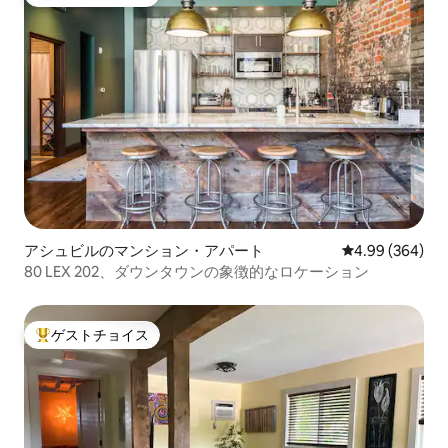
大好評のゲストチョイスです。
アシュビルのマンション・アパート
レビュー364件
4.99 (364)
80 LEX 202、ダウンタウンの象徴的なロケーション
ゲストチョイス
大好評のゲストチョイスです。