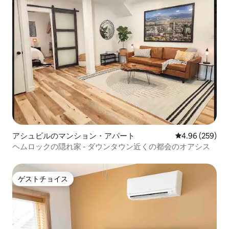
アシュビルのマンション・アパート
レビュー259件
4.96 (259)
ヘムロックの隠れ家 - ダウンタウン近くの都会のオアシス
ゲストチョイス
ゲストチョイス