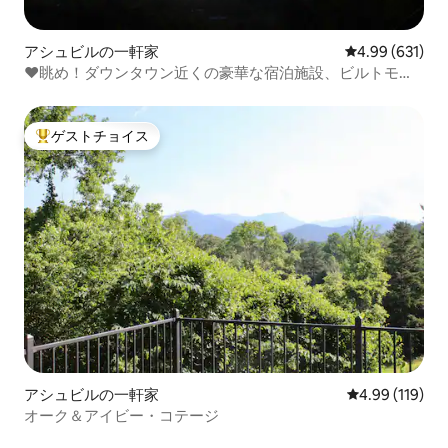
アシュビルの一軒家
レビュー631件
4.99 (631)
❤眺め！ダウンタウン近くの豪華な宿泊施設、ビルトモア2
号館に近い
ゲストチョイス
大好評のゲストチョイスです。
アシュビルの一軒家
レビュー119件
4.99 (119)
オーク＆アイビー・コテージ