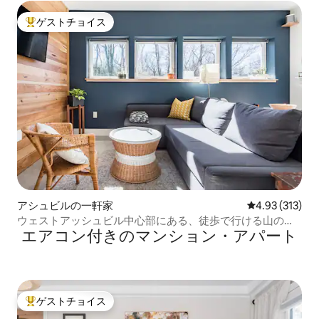
ゲストチョイス
大好評のゲストチョイスです。
アシュビルの一軒家
レビュー313件
4.93 (313)
ウェストアッシュビル中心部にある、徒歩で行ける山の中
エアコン付きのマンション・アパート
の隠れた名所
ゲストチョイス
大好評のゲストチョイスです。