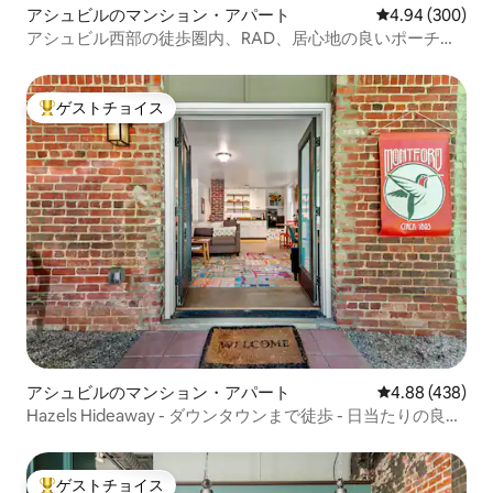
アシュビルのマンション・アパート
レビュー300件
4.94 (300)
アシュビル西部の徒歩圏内、RAD、居心地の良いポーチ、
ペットOK
ゲストチョイス
大好評のゲストチョイスです。
アシュビルのマンション・アパート
レビュー438件
4.88 (438)
Hazels Hideaway - ダウンタウンまで徒歩 - 日当たりの良い
1B/1B
ゲストチョイス