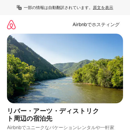
コ
一部の情報は自動翻訳されています。
原文を表示
ン
テ
ン
Airbnbでホスティング
ツ
に
ス
キ
ッ
プ
リバー・アーツ・ディストリク
ト⁠周⁠辺⁠の宿⁠泊⁠先
Airbnbでユニークなバ⁠ケ⁠ー⁠シ⁠ョ⁠ンレ⁠ン⁠タ⁠ルや一⁠軒⁠家