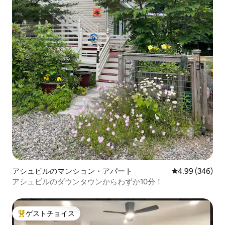
アシュビルのマンション・アパート
レビュー346件
4.99 (346)
アシュビルのダウンタウンからわずか10分！
ゲストチョイス
大好評のゲストチョイスです。