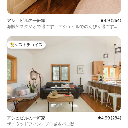
アシュビルの一軒家
レビュー264
4.9 (264)
海賊船スタジオで過ごす、アシュビルでのんびり過ごすひ
ととき
ゲストチョイス
大好評のゲストチョイスです。
アシュビルの一軒家
レビュー284件
4.99 (284)
ザ・ウッドフィン - ブロ城＆バエ邸