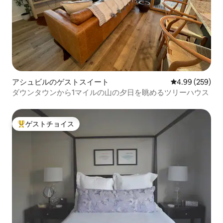
アシュビルのゲストスイート
レビュー259件
4.99 (259)
ダウンタウンから1マイルの山の夕日を眺めるツリーハウス
ゲストチョイス
大好評のゲストチョイスです。