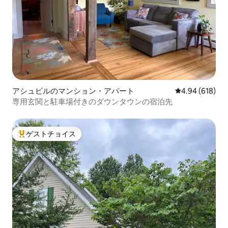
アシュビルのマンション・アパート
レビュー618件
4.94 (618)
専用玄関と駐車場付きのダウンタウンの宿泊先
ゲストチョイス
大好評のゲストチョイスです。