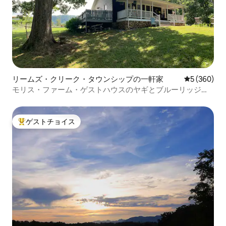
リームズ・クリーク・タウンシップの一軒家
レビュー36
5 (360)
モリス・ファーム・ゲストハウスのヤギとブルーリッジ山
脈の日の出
ゲストチョイス
大好評のゲストチョイスです。