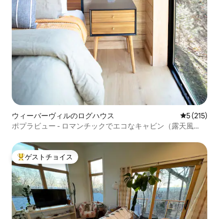
ウィーバーヴィルのログハウス
レビュー2
5 (215)
ポプラビュー - ロマンチックでエコなキャビン（露天風
呂・ジャグジー付き）
ゲストチョイス
大好評のゲストチョイスです。