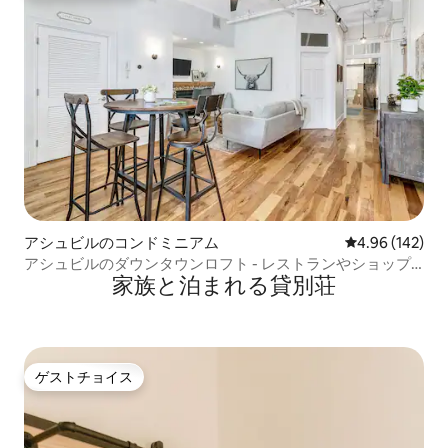
アシュビルのコンドミニアム
レビュー142件
4.96 (142)
アシュビルのダウンタウンロフト - レストランやショップ
家族と泊まれる貸別荘
まで徒歩圏内
ゲストチョイス
ゲストチョイス