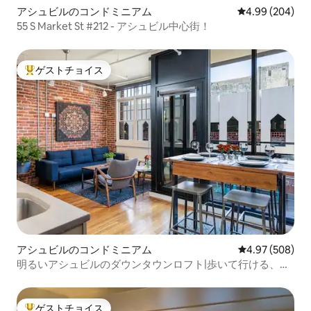
アシュビルのコンドミニアム
レビュー204件
4.99 (204)
55 S Market St #212 - アシュビル中心街！
ゲストチョイス
大好評のゲストチョイスです。
アシュビルのコンドミニアム
レビュー508件
4.97 (508)
明るいアシュビルのダウンタウンロフト|歩いて行ける、バ
ルコニー
ゲストチョイス