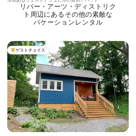
リバー・アーツ・ディストリク
ト⁠周⁠辺⁠に⁠あ⁠るそ⁠の⁠他⁠の素⁠敵⁠な
バ⁠ケ⁠ー⁠シ⁠ョ⁠ン⁠レ⁠ン⁠タ⁠ル
ゲストチョイス
大好評のゲストチョイスです。