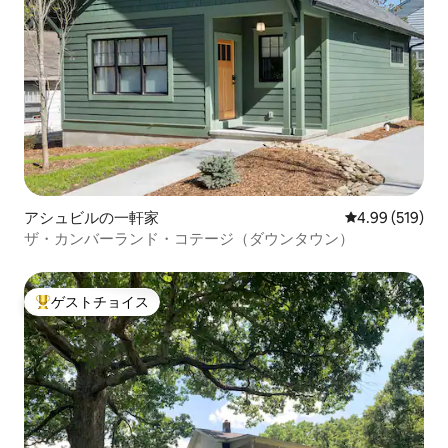
アシュビルの一軒家
レビュー519件
4.99 (519)
ザ・カンバーランド・コテージ（ダウンタウン）
ゲストチョイス
大好評のゲストチョイスです。