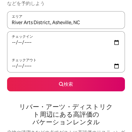
な⁠ど⁠を予⁠約⁠し⁠よ⁠う
エリア
検索結果が表示されたら、上下の矢印キーを使って移動するか、
チェックイン
チェックアウト
検索
リバー・アーツ・ディストリク
ト⁠周⁠辺⁠に⁠あ⁠る高⁠評⁠価⁠の
バ⁠ケ⁠ー⁠シ⁠ョ⁠ン⁠レ⁠ン⁠タ⁠ル