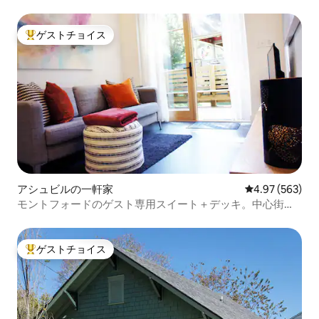
ゲストチョイス
大好評のゲストチョイスです。
アシュビルの一軒家
レビュー563件
4.97 (563)
モントフォードのゲスト専用スイート＋デッキ。中心街ま
で徒歩圏内
ゲストチョイス
大好評のゲストチョイスです。