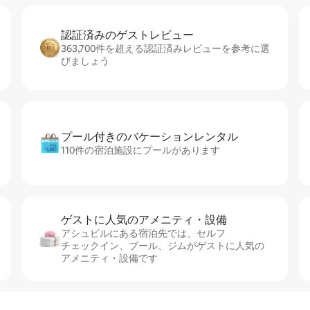
認証済みのゲ⁠ス⁠ト⁠レ⁠ビ⁠ュ⁠ー
363,700件を超える認証済みレビューを参考に選
びましょう
プール付きのバ⁠ケ⁠ー⁠シ⁠ョ⁠ンレ⁠ン⁠タ⁠ル
110件の宿泊施設にプールがあります
ゲストに人⁠気⁠のア⁠メ⁠ニ⁠テ⁠ィ・設⁠備
アシュビルにある宿泊先では、セ⁠ル⁠フ
チ⁠ェ⁠ッ⁠ク⁠イ⁠ン、プール、ジムがゲストに人気の
アメニティ・設備です