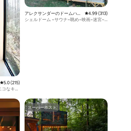
アレクサンダーのドームハウ
レビュー313件、5つ星
4.99 (313)
ス
シェルドーム ~サウナ~眺め~映画~迷宮~
アート
レビュー215件、5つ星中5.0つ星の平均評価
5.0 (215)
エコなキャ
き）
スーパーホスト
スーパーホスト