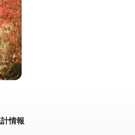
計⁠情⁠報