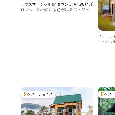
サウスマーシャル第1タウン
レビュー471件、5つ星
4.98 (471)
シップのログハウス
ログハウス/日の出景色/露天風呂・ジャグ
ジー/キングベッド/ペット無料/5G
フレッチ
ザ・ハッチ
やすバス
ゲストチョイス
ゲス
大好評のゲストチョイスです。
大好評の