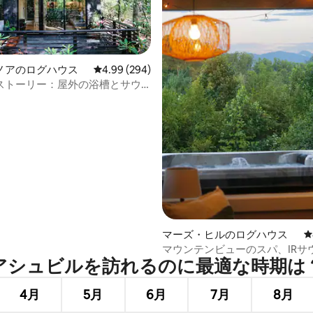
中4.96つ星の平均評価
ノアのログハウス
レビュー294件、5つ星中4.99つ星の平均評価
4.99 (294)
ストーリー：屋外の浴槽とサウ
たキャビン
マーズ・ヒルのログハウス
レ
マウンテンビューのスパ、IRサ
アシュビルを訪⁠れ⁠るの⁠に最⁠適⁠な時⁠期⁠は⁠
風呂、トレイル、EVSE
4月
5月
6月
7月
8月