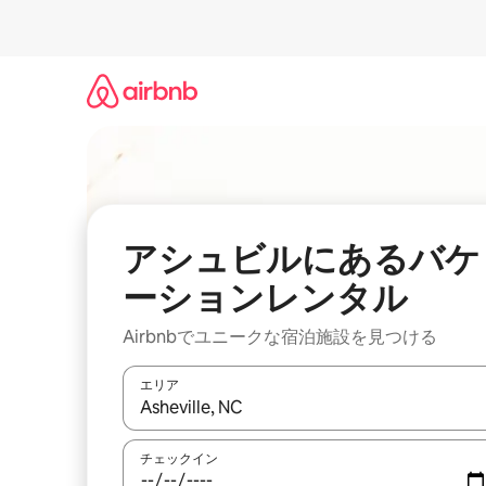
コ
ン
テ
ン
ツ
に
ス
キ
ッ
プ
アシュビルにあるバケ
ーションレンタル
Airbnbでユニークな宿泊施設を見つける
エリア
検索結果が表示されたら、上下の矢印キーを使っ
チェックイン