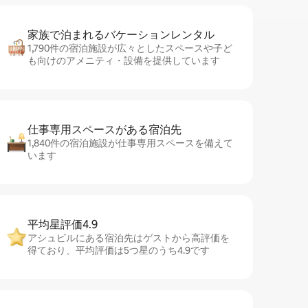
家族で泊まれるバ⁠ケ⁠ー⁠シ⁠ョ⁠ンレ⁠ン⁠タ⁠ル
1,790件の宿泊施設が広々としたスペースや子ど
も向けのアメニティ・設備を提供しています
仕事専用ス⁠ペ⁠ー⁠スがあ⁠る宿⁠泊⁠先
1,840件の宿泊施設が仕事専用スペースを備えて
います
平均星評価4.9
アシュビルにある宿泊先はゲストから高評価を
得ており、平均評価は5つ星のうち4.9です