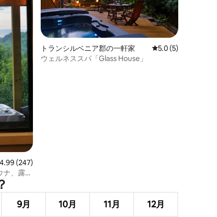
トランシルベニア郡の一軒家
レビュー5件、5つ星
5.0 (5)
ウェルネススパ「Glass House」
ビュー247件、5つ星中4.99つ星の平均評価
4.99 (247)
ウナ、露天
？
9月
10月
11月
12月