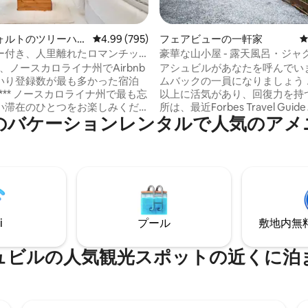
中5.0つ星の平均評価
ォルトのツリーハウ
レビュー795件、5つ星中4.99つ星の平均評価
4.99 (795)
フェアビューの一軒家
ー付き、人里離れたロマンチッ
豪華な山小屋 - 露天風呂・ジャ
ツリーハウス
炉3
0年、ノースカロライナ州でAirbnb
アシュビルがあなたを呼んでい
いり登録数が最も多かった宿泊
ムバックの一員になりましょう これまで
州で最も忘
以上に活気があり、回復力を持
い滞在のひとつをお楽しみくだ
所は、最近Forbes Travel Gui
のバケーションレンタルで人気のアメ
の奥深くに佇む、リラクゼーシ
ヨーク・タイムズによって202
マンス、つながり、そして完全
旅行先に選ばれました。 私たちの豪華な
ために設計された、あなただけ
キャビンは、アシュビルのダウ
ベートなツリーハウスの隠れ家
からわずか14マイル（車で22
スカロライナ州フェアビューに
ウンテン・ローレルに囲まれ
す。自然に囲まれたこの家には
離れたオアシスへと足を運びま
ベートホットタブ、屋外ガス暖
木々に囲まれて楽しむモーニン
電気暖炉、マスターベッドルー
i
プール
敷地内無料駐
ーから、星空の下で過ごすホッ
素晴らしい荒野の景色があり、
夜まで、ここで過ごすすべての
のすべての快適さを備えていま
別な体験のように感じられま
ュビルの人気観光スポットの近くに泊