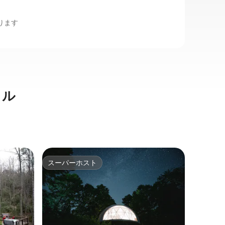
があります
タル
キャンド
スーパーホスト
ゲス
スーパーホスト
大好評
グレース
平和でプ
こちらの
んびりと
ビルから
寂に浸り
のあらゆ