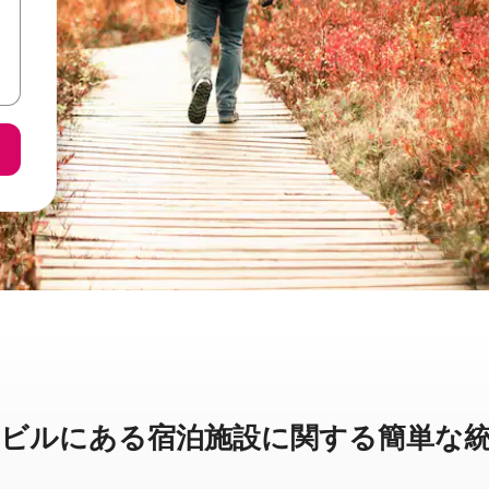
ルに⁠あ⁠る宿⁠泊⁠施⁠設⁠に関⁠す⁠る簡⁠単⁠な統⁠