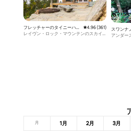
フレッチャーのタイニーハウ
レビュー361件、5つ星
4.96 (361)
スワンナ
ス
レイヴン・ロック・マウンテンのスカイ
アンダー
ライン・ロッジ
ナを備え
月
1月
2月
3月