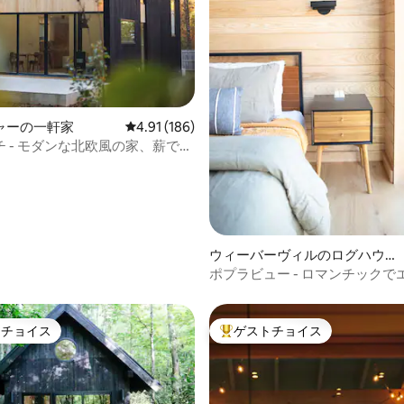
中4.98つ星の平均評価
ャーの一軒家
レビュー186件、5つ星中4.91つ星の平均評価
4.91 (186)
 - モダンな北欧風の家、薪で燃
タブ付き
ウィーバーヴィルのログハウ
ス
ポプラビュー - ロマンチックで
ビン（露天風呂・ジャグジー付
トチョイス
ゲストチョイス
ゲストチョイスです。
大好評のゲストチョイスです。