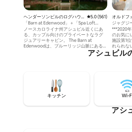
ヘンダーソンビルのログハウ
レビュー561件、5つ星
5.0 (561)
オルドフ
ス
ス
「Barn at Edenwood」＋「Spa Loft
ジャグジ
Tub」＋「Luxe Couples Getaway」
クな豪華
ノースカロライナ州アシュビル近くにあ
***202
る、カップル向けのプライベートなラグ
のお気に
ジュアリーキャビン。 The Barn at
施設第1位*** ノースカロライナ
Edenwoodは、ブルーリッジ山脈にあるデ
れられな
アシュビル
ザイン重視の山小屋で、ロマンチックな
さい。森
旅行や静かな一人旅に最適です。浸かる
ョン、ロ
バスタブ、キングサイズベッド、床から
な平穏の
天井までの森の景色を楽しめるプライベ
のプライ
ートスパロフト。プライバシー、ラグジ
です。 吊り橋を渡って、高くそびえる広
ュアリー、自然を求めるカップル向けに
葉樹とマ
意図的にデザインされています。ヘンダ
た、人里
ーソンビルのダウンタウンまで12分、アシ
しょう。
キッチン
Wi-F
ュビルまで40分。エキュスタトレイル、
グコーヒ
デュポンフォレスト、ピスガー国有林、
トタブの
ビルトモアエステート、ブルーリッジパ
瞬間が特
アシ
ークウェイの近く。
す。