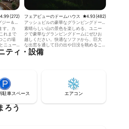
楽しみく
ぎ、星空
息をのむ
レビュー272件、5つ星中4.99つ星の平均評価
4.99 (272)
フェアビューのドームハウス
レビュー482件、5つ星
4.93 (482)
イニング
グジー＆暖
アッシュビルの豪華なグランピングドー
地の良い
ム | 山の景色、露天風呂・ジャグジー
ます。カ
素晴らしい山の景色を楽しめる、ユニー
けさと自
クで豪華なグランピングドームにぜひお
人に最適
つこの場
越しください。快適なソファから、巨大
の中で山
deとニュー
な出窓を通して日の出や日没を眺めるこ
い！
ニティ・設備
5年の人気
とができます。美しい自然に囲まれなが
ら、屋外のホットタブやファイヤーピッ
ンタウン
ト、ENOのハンモックでリラックスしま
分）のノー
しょう。アシュビルのダウンタウンから
ありま
わずか20分の場所にある、あなただけの
、プライ
山のオアシスです。Instaでフォローして
炉、屋内
ください！@glamp_avl ◆ 暖房とエアコ
ムからの
ン ◆ 居心地の良い薪ストーブ ◆ 屋外バス
⁠車ス⁠ペ⁠ー⁠ス
エアコン
山の生活
タブ 夜用の◆囲炉裏 ◆ 快適なキングベッ
す。
ド
まろう