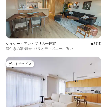
シュシー・アン・ブリの一軒家
レビュー1
5 (11)
庭付きの家•静か•パリとディズニーに近い
ゲストチョイス
ゲストチョイス