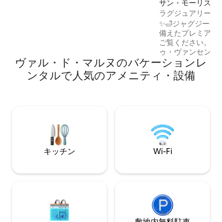
サン・モーリスの
ぐ近くには、バス停、ヴェリブ（自転車
ン・アパート
ラグジュアリー・
シェアリング）、パテ映画館、さまざま
＆シネマルーム – 
✨️🛁ジャグジーと
なレストランがあり、滞在を快適にして
備えたプレミアムスイ
くれます。
ご覧ください。パ
ゥ・ヴァンセンヌまで徒歩
ヴァル・ド・マルヌのバケーションレ
トで落ち着いた雰
ーイング、快適さ
ンタルで人気のアメニティ・設備
備えた隠れ家のような空間。 
トンの中心部、テラ
トロ8号線シャラ
徒歩8分 🚇 Netflix · Disney+ · Canal+ ·
Prime Video · Y
クセス🎞 🔐 100%セルフチェックインで、
完全に自由な体験 
キッチン
Wi-Fi
敷地内無料駐⁠車