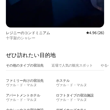
レジニーのコンドミニアム
レビュー26件
4.96 (26)
十字架のシャレー
ぜひ訪⁠れ⁠た⁠い目⁠的⁠地
その他のタ⁠イ⁠プ⁠の宿⁠泊⁠先
近場で人気の観光スポット
やる
ファミリー向けの宿泊先
ホステル
ヴァル・ド・マルヌ
ヴァル・ド・マルヌ
アパートメントホテル
ロフトタイプの宿泊施設
ヴァル・ド・マルヌ
ヴァル・ド・マルヌ
タウンハウスの宿泊施設
デザイナーズホテル