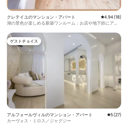
クレテイユのマンション・アパート
レビュー18件
4.94 (18)
湖の景色が楽しめる新築ワンルーム：お店や地下鉄にアク
セス良好
ゲストチョイス
ゲストチョイス
アルフォールヴィルのマンション・アパート
レビュー2
5 (27)
カーヴォス・ミロス／ジャグジー