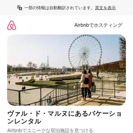
コ
一部の情報は自動翻訳されています。
原文を表示
ン
テ
ン
Airbnbでホスティング
ツ
に
ス
キ
ッ
プ
ヴァル・ド・マルヌにあるバケーショ
ンレンタル
Airbnbでユニークな宿泊施設を見つける