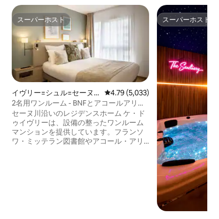
スーパーホスト
スーパーホスト
スーパーホスト
スーパーホスト
イヴリー=シュル=セーヌ
レビュー5,033件、5つ星中4.79
4.79 (5,033)
のマンション・アパート
2名用ワンルーム - BNFとアコールアリー
ナベルシーの近く
セーヌ川沿いのレジデンスホーム ケ・ド
ゥイヴリーは、設備の整ったワンルーム
マンションを提供しています。フランソ
ワ・ミッテラン図書館やアコール・アリ
ーナ・ベルシーに近く、24時間対応のレ
セプションでお迎えします。 15分で次の
場所に行けます： - 14番線 - フランソワ・
ミッテラン図書館（Bibliothèque
François Mitterrand）停留所 - 路面電車
T3a線 - Avenue de France（アヴニュー
ル・ド・フランス）駅 - RER C線 - アイヴ
リー・シュル・セーヌ駅 レジデンスのす