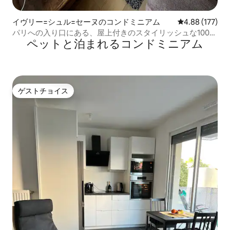
イヴリー=シュル=セーヌのコンドミニアム
レビュー177件
4.88 (177)
パリへの入り口にある、屋上付きのスタイリッシュな100平
ペットと泊まれるコンドミニアム
方メートルのお部屋
ゲストチョイス
ゲストチョイス