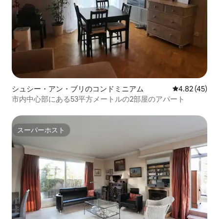
シュシー・アン・ブリのコンドミニアム
レビュー45件
4.82 (45)
市内中心部にある53平方メートルの2部屋のアパート
スーパーホスト
スーパーホスト