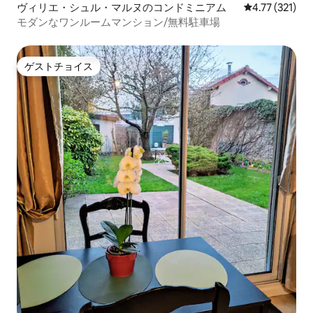
ヴィリエ・シュル・マルヌのコンドミニアム
レビュー321
4.77 (321)
モダンなワンルームマンション/無料駐車場
ゲストチョイス
ゲストチョイス