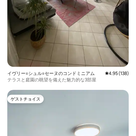
イヴリー=シュル=セーヌのコンドミニアム
レビュー138件
4.95 (138)
テラスと庭園の眺望を備えた魅力的な3部屋
ゲストチョイス
ゲストチョイス