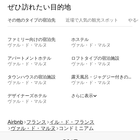
ぜひ訪⁠れ⁠た⁠い目⁠的⁠地
その他のタ⁠イ⁠プ⁠の宿⁠泊⁠先
近場で人気の観光スポット
やる
ファミリー向けの宿泊先
ホステル
ヴァル・ド・マルヌ
ヴァル・ド・マルヌ
アパートメントホテル
ロフトタイプの宿泊施設
ヴァル・ド・マルヌ
ヴァル・ド・マルヌ
タウンハウスの宿泊施設
露天風呂・ジャグジー付きの宿泊施設
ヴァル・ド・マルヌ
ヴァル・ド・マルヌ
デザイナーズホテル
さらに表示
ヴァル・ド・マルヌ
Airbnb
フランス
イル・ド・フランス
ヴァル・ド・マルヌ
コンドミニアム