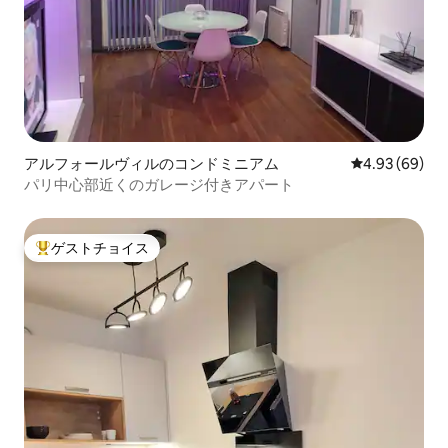
アルフォールヴィルのコンドミニアム
レビュー69件
4.93 (69)
パリ中心部近くのガレージ付きアパート
ゲストチョイス
大好評のゲストチョイスです。