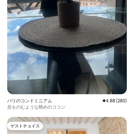
パリのコンドミニアム
レビュー280件
4.88 (280)
息をのむような眺めのココン
ゲストチョイス
ゲストチョイス