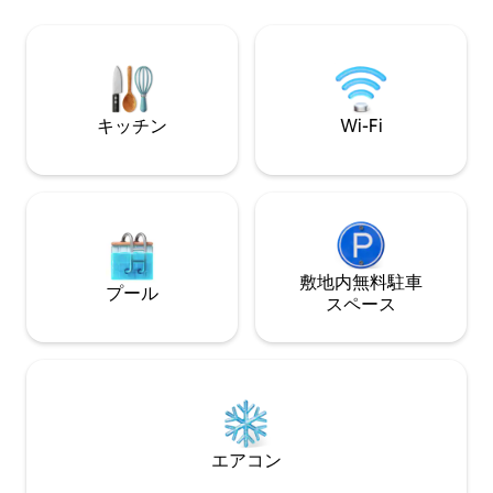
アパートメント。
スルームがあります。 高速インターネッ
要な設備がすべて
ト。Netflix。 徒歩圏内：地下鉄 3分～ヴ
通機関によって十
ォージュ広場 3分～ピカソ駅 8分～セーヌ
新型コロナウイルス感
川 13分～ポンピドゥー美術館 18分～ノー
に関する規則に従
トルダム寺院 21分～サンクトル サン・マ
す。
ルタン駅23分、ピノー・コレクション29
キッチン
Wi-Fi
分、ルーブル33分、サン・ジェルマン駅
35分
敷地内無料駐⁠車
プール
ス⁠ペ⁠ー⁠ス
エアコン