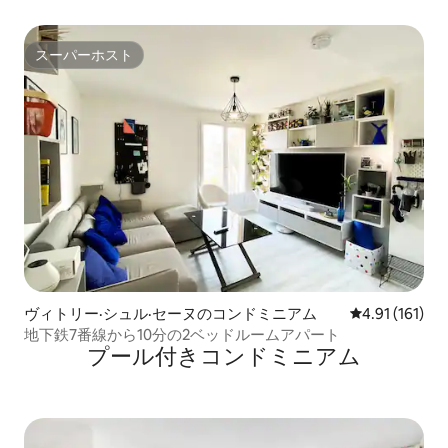
スーパーホスト
スーパーホスト
ヴィトリー·シュル·セーヌのコンドミニアム
レビュー161
4.91 (161)
地下鉄7番線から10分の2ベッドルームアパート
プール付きコンドミニアム