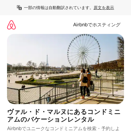
コ
一部の情報は自動翻訳されています。
原文を表示
ン
テ
ン
Airbnbでホスティング
ツ
に
ス
キ
ッ
プ
ヴァル・ド・マルヌにあるコンドミニ
アムのバケーションレンタル
Airbnbでユニークなコンドミニアムを検索・予約しよ