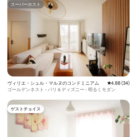
スーパーホスト
スーパーホスト
ヴィリエ・シュル・マルヌのコンドミニアム
レビュー34件
4.88 (34)
ゴールデンネスト - パリ＆ディズニー - 明るくモダン
ゲストチョイス
ゲストチョイス