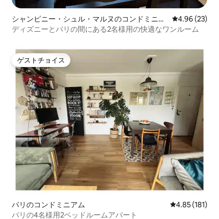
シャンピニー・シュル・マルヌのコンドミニア
レビュー23件
4.96 (23)
ム
ディズニーとパリの間にある2名様用の快適なワンルーム
ゲストチョイス
ゲストチョイス
パリのコンドミニアム
レビュー181件
4.85 (181)
パリの4名様用2ベッドルームアパート