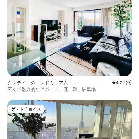
クレテイユのコンドミニアム
レビュー9件
4.22 (9)
広くて魅力的なアパート、庭、湖、駐車場
ゲストチョイス
ゲストチョイス