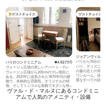
ゲストチョイス
ゲストチョイス
大好評のゲストチョイスです。
ゲストチョイス
ジョアンヴィル・
のコンドミニアム
パリから15分の
パリのコンドミニアム
レビュー117件、5つ星中4.92
4.92 (117)
アパート
パリ、ディズニー
ヴォージュ広場の美しいアパート - マレ
の森の近くの1階に
ヴォージュ広場から200 mのマレ地区に
ワンルーム。快適
ある、2021年に改装された1870年代の建
要なすべての設備
物で、本格的な雰囲気、オリジナルの特
機関によくアクセ
徴、そしてミニマルな装飾でモダンな快
ウイルス感染症（CO
ヴァル・ド・マルヌにあるコンドミニ
適さを備えた居心地の良い落ち着いた隠
則に従って清掃されていま
れ家です。 静かな中庭に面した2階にあ
アムで人気のアメニティ・設備
ズニーランド、ヴ
り、エレベーターでアクセスできます。
の1階にある31平
リビング、オープンキッチン、寝室、バ