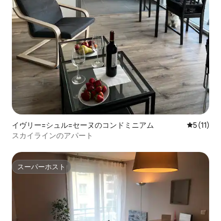
イヴリー=シュル=セーヌのコンドミニアム
レビュー1
5 (11)
スカイラインのアパート
スーパーホスト
スーパーホスト