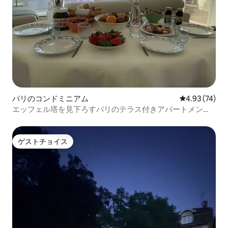
パリのコンドミニアム
レビュー74件
4.93 (74)
エッフェル塔を見下ろすパリのテラス付きアパートメント
⭐️⭐️⭐️⭐️⭐️
ゲストチョイス
ゲストチョイス