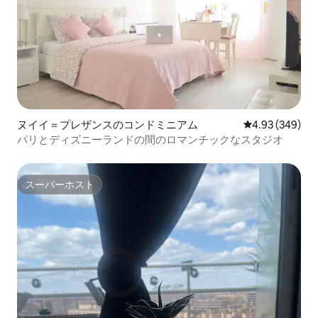
ヌイイ＝プレザンスのコンドミニアム
レビュー349件
4.93 (349)
パリとディズニーランドの間のロマンチックなスタジオ
スーパーホスト
スーパーホスト