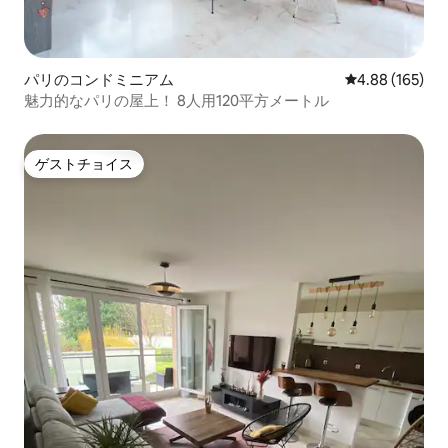
パリのコンドミニアム
レビュー165件
4.88 (165)
魅力的なパリの屋上！ 8人用120平方メートル
ゲストチョイス
ゲストチョイス