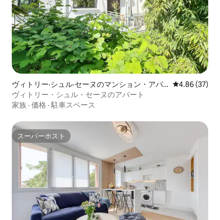
ヴィトリー·シュル·セーヌのマンション・アパ
レビュー37件
4.86 (37)
ート
ヴィトリー・シュル・セーヌのアパート
家族
·
価格
·
駐車スペース
スーパーホスト
スーパーホスト