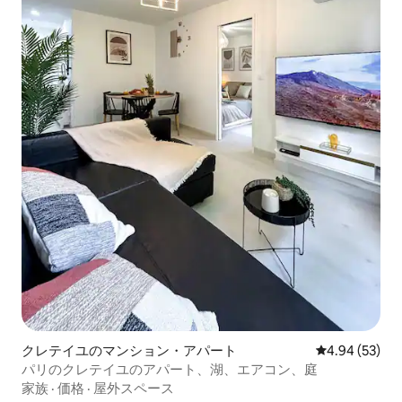
クレテイユのマンション・アパート
レビュー53件
4.94 (53)
パリのクレテイユのアパート、湖、エアコン、庭
家族
·
価格
·
屋外スペース