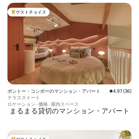
ゲストチョイス
大好評のゲストチョイスです。
ポントー・コンボーのマンション・アパート
レビュー36件
4.97 (36)
テラススイート
ロケーション
·
価格
·
屋内スペース
まるまる貸切のマンション・アパート