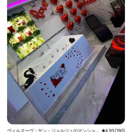
ヴィルヌーヴ・サン・ジョルジュのマンショ
レビュー190件
4.93 (190)