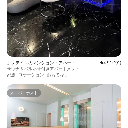
クレテイユのマンション・アパート
レビュー191
4.91 (191)
サウナ＆バルネオ付きアパートメント
家族
·
ロケーション
·
おもてなし
スーパーホスト
スーパーホスト