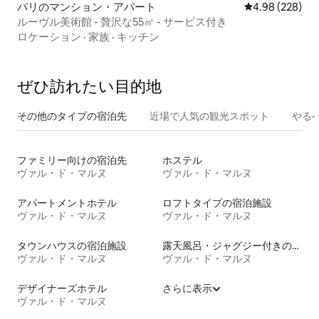
パリのマンション・アパート
レビュー228件
4.98 (228)
ルーヴル美術館 - 贅沢な55㎡ - サービス付き
ロケーション
·
家族
·
キッチン
ぜひ訪⁠れ⁠た⁠い目⁠的⁠地
その他のタ⁠イ⁠プ⁠の宿⁠泊⁠先
近場で人気の観光スポット
やる
ファミリー向けの宿泊先
ホステル
ヴァル・ド・マルヌ
ヴァル・ド・マルヌ
アパートメントホテル
ロフトタイプの宿泊施設
ヴァル・ド・マルヌ
ヴァル・ド・マルヌ
タウンハウスの宿泊施設
露天風呂・ジャグジー付きの宿泊施設
ヴァル・ド・マルヌ
ヴァル・ド・マルヌ
デザイナーズホテル
さらに表示
ヴァル・ド・マルヌ