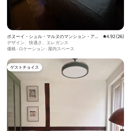
ボヌーイ・シュル・マルヌのマンション・アパ
レビュー26件
4.92 (26)
ート
デザイン、快適さ、エレガンス
価格
·
ロケーション
·
屋内スペース
ゲストチョイス
ゲストチョイス