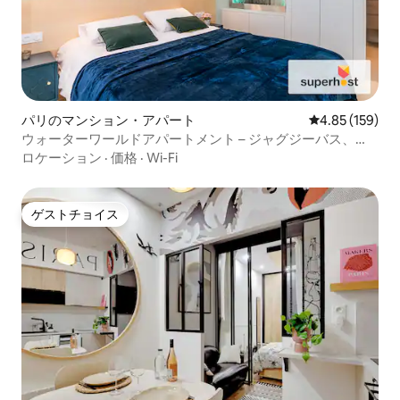
パリのマンション・アパート
レビュー159件
4.85 (159)
ウォーターワールドアパートメント – ジャグジーバス、
Netflix、Wi-Fi、パリ
ロケーション
·
価格
·
Wi-Fi
ゲストチョイス
ゲストチョイス