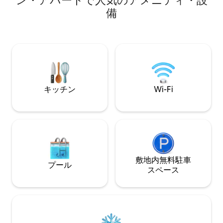
ン・アパートで人気のアメニティ・設
します：ロマンチ
トンの中心部、テラスとレストラン • メ
備
他..（追加料金は
トロ8号線シャラントン・エコール駅まで
い合わせください
徒歩8分 🚇 Netflix · Disney+ · Canal+ ·
Prime Video · YouTube Premiumへのア
クセス🎞 🔐 100%セルフチェックインで、
完全に自由な体験 🗽
キッチン
Wi-Fi
敷地内無料駐⁠車
プール
ス⁠ペ⁠ー⁠ス