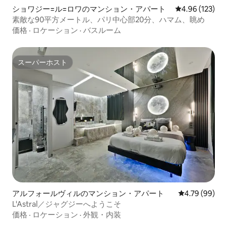
ショワジー=ル=ロワのマンション・アパート
レビュー123件
4.96 (123)
素敵な90平方メートル、パリ中心部20分、ハマム、眺め
価格
·
ロケーション
·
バスルーム
スーパーホスト
スーパーホスト
アルフォールヴィルのマンション・アパート
レビュー99件
4.79 (99)
L'Astral／ジャグジーへようこそ
価格
·
ロケーション
·
外観・内装