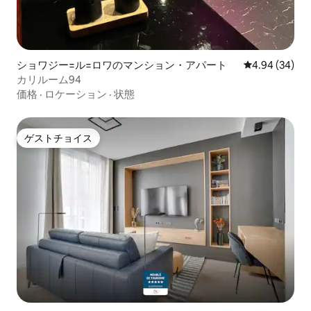
ショワジー=ル=ロワのマンション・アパート
レビュー34件
4.94 (34)
カリルーム94
価格
·
ロケーション
·
状態
ゲストチョイス
ゲストチョイス