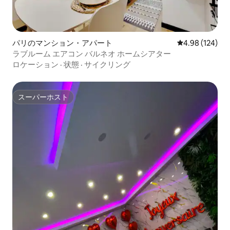
パリのマンション・アパート
レビュー124件
4.98 (124)
ラブルーム エアコン バルネオ ホームシアター
ロケーション
·
状態
·
サイクリング
スーパーホスト
スーパーホスト