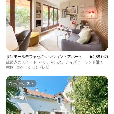
サンモールデフォセのマンション・アパート
レビュー92件
4.88 (92)
建築家のスイート_パリ、マルヌ、ディズニーランド近く_4
名様
家族
·
ロケーション
·
状態
スーパーホスト
スーパーホスト