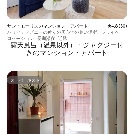
サン・モーリスのマンション・アパート
レビュー30
4.8 (30)
パリとディズニーの近くの居心地の良い場所、プライベー
ト駐車場。
ロケーション
·
長期滞在
·
近隣
露天風呂（温泉以外）・ジャグジー付
きのマンション・アパート
スーパーホスト
スーパーホスト