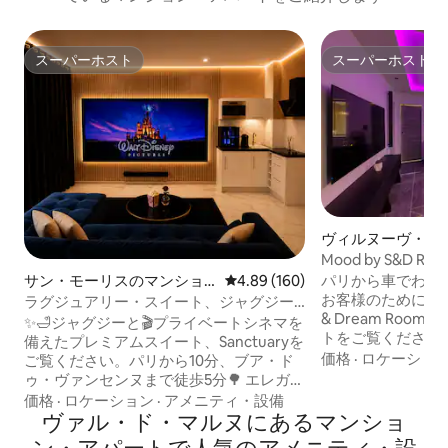
スーパーホスト
スーパーホスト
スーパーホスト
スーパーホスト
ヴィルヌーヴ・サ
ジュのマンション
Mood by S&D R
ド
パリから車でわず
サン・モーリスのマンショ
レビュー160件、5つ星中4.89
4.89 (160)
お客様のために特別
ン・アパート
ラグジュアリー・スイート、ジャグジー
& Dream Room
＆シネマルーム – パリまで10分
✨️🛁ジャグジーと🎬プライベートシネマを
トをご覧ください。 宿泊施設： - 大型
備えたプレミアムスイート、Sanctuaryを
インチテレビ - 電気暖炉 - 設備の整ったキ
価格
·
ロケーショ
ご覧ください。パリから10分、ブア・ド
ッチン - テレビ付きバルネオSPA XLバス
ゥ・ヴァンセンヌまで徒歩5分🌳 エレガン
タブ - 星空と明るいコーニス - キングサイ
トで落ち着いた雰囲気の中で、ウェルビ
価格
·
ロケーション
·
アメニティ・設備
ズベッド - ミニバーとキャンディーバー
ーイング、快適さ、プライバシーを兼ね
ヴァル・ド・マルヌにあるマンショ
（オプション） ご要望に応じて手配いた
備えた隠れ家のような空間。 🏛️ シャラン