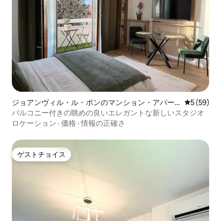
ジョアンヴィル・ル・ポンのマンション・アパー
レビュー5
5 (59)
ト
バルコニー付きの眺めの良いエレガントな新しいスタジオ
ロケーション
·
価格
·
情報の正確さ
ゲストチョイス
ゲストチョイス