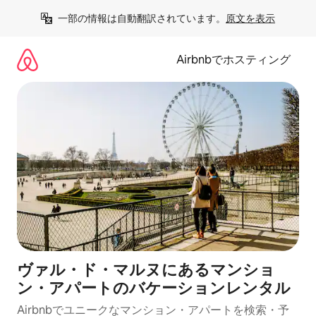
コ
一部の情報は自動翻訳されています。
原文を表示
ン
テ
ン
Airbnbでホスティング
ツ
に
ス
キ
ッ
プ
ヴァル・ド・マルヌにあるマンショ
ン・アパートのバケーションレンタル
Airbnbでユニークなマンション・アパートを検索・予