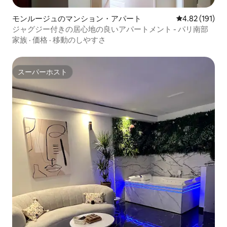
モンルージュのマンション・アパート
レビュー191件
4.82 (191)
ジャグジー付きの居心地の良いアパートメント - パリ南部
家族
·
価格
·
移動のしやすさ
スーパーホスト
スーパーホスト