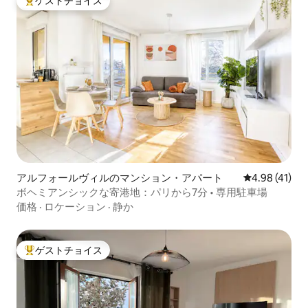
ゲストチョイス
大好評のゲストチョイスです。
アルフォールヴィルのマンション・アパート
レビュー41件
4.98 (41)
ボヘミアンシックな寄港地：パリから7分 • 専用駐車場
価格
·
ロケーション
·
静か
ゲストチョイス
大好評のゲストチョイスです。