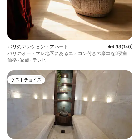
パリのマンション・アパート
レビュー140件
4.93 (140)
パリのオー・マレ地区にあるエアコン付きの豪華な3寝室
価格
·
家族
·
テレビ
ゲストチョイス
ゲストチョイス