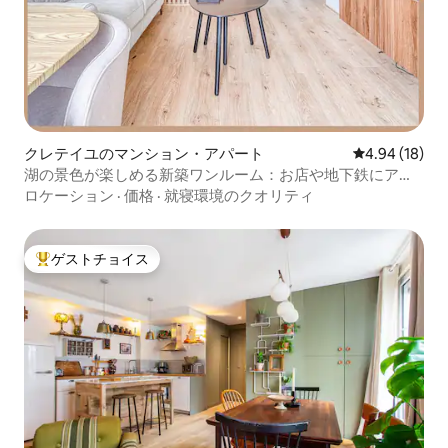
クレテイユのマンション・アパート
レビュー18件
4.94 (18)
湖の景色が楽しめる新築ワンルーム：お店や地下鉄にアク
セス良好
ロケーション
·
価格
·
就寝環境のクオリティ
ゲストチョイス
大好評のゲストチョイスです。