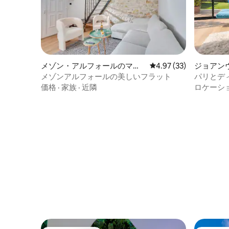
メゾン・アルフォールのマン
レビュー33件、5つ星中
4.97 (33)
ジョアン
ション・アパート
町家・長
メゾンアルフォールの美しいフラット
パリとデ
の宿泊先
価格
·
家族
·
近隣
ロケーシ