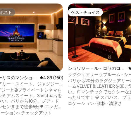
ホスト
ゲストチョイス
ホスト
ゲストチョイス
中4.79つ星の平均評価
ショワジー・ル・ロワのロフ
ト
ラグジュアリーラブルーム - シ
ーリスのマンショ
レビュー160件、5つ星中4.89つ星の平均評価
4.89 (160)
ルームBDSM - スパ＆映画館
パリから20分のラグジュアリー
ート
アリー・スイート、ジャグジー
ームVELVET & LEATHERを❤️‍
ーム – パリまで10分
ャグジーと🎬プライベートシネマを
い。ロマンチックでセクシーな
ミアムスイート、Sanctuaryを
ったりです！ 💎 スパバス、プライベート
さい。パリから10分、ブア・ド
サウナ、雲のようなキングサイ
ロケーション
·
価格
·
清潔さ
ンヌまで徒歩5分🌳 エレガン
ド、ストリッピングバー、タン
着いた雰囲気の中で、ウェルビ
ケーション
·
チェックアウト
ァなど。 驚くほど設備の整った秘密の
、快適さ、プライバシーを兼ね
BDSMプレイルームスペースで
ような空間。 🏛️ シャラン
覚を💋探求し、忘れられない思
部、テラスとレストラン • メト
緒に作りましょう Netflix、Prime Video、