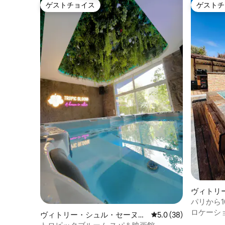
ゲストチョイス
ゲストチ
ゲストチョイス
ゲストチ
ヴィトリ
の一軒家
パリから
ロケーシ
ヴィトリー・シュル・セーヌの
レビュー38件、5つ星
5.0 (38)
一軒家