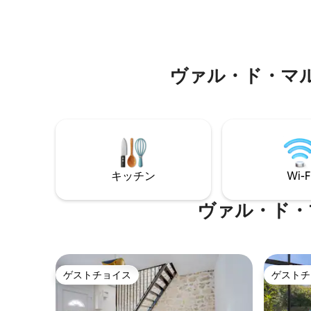
ロ8号線
は、バス停、ヴェリブ（自転車シェアリ
歩8分 🚇 Netflix · Disney+ · Canal+ · Prime
ング）、パテ映画館、さまざまなレスト
Video ·
ランがあり、滞在を快適にしてくれま
🔐 10
す。
由な体験 
ヴァル・ド・マ
キッチン
Wi-F
ヴァル・ド・
ゲストチョイス
ゲストチ
ゲストチョイス
ゲストチ