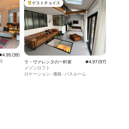
ゲストチョイス
大好評のゲストチョイスです。
レビュー39件、5つ星中4.95つ星の平均評価
4.95 (39)
5分
ラ・ヴァレンヌの一軒家
レビュー97件、5つ星
4.97 (97)
メゾンロフト
ロケーション
·
価格
·
バスルーム