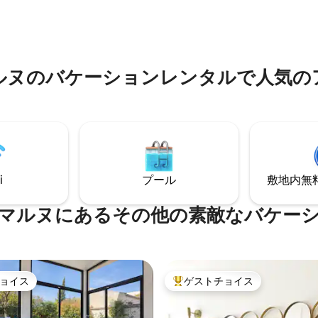
シャラントン・エコール駅まで徒
Disney +、Spotifyを備えた
いにある🎬92インチの映画館 平和と豪華
 YouTube Premiumへのアクセス🎞
さの楽園に💫逃れて、ユニーク
0%セルフチェックインで、完全に自
に残る体験をしましょう！

ルヌのバケーションレンタルで人気の
i
プール
敷地内無料駐
マルヌにあるその他の素敵なバケー
ョイス
ゲストチョイス
ョイス
大好評のゲストチョイスです。