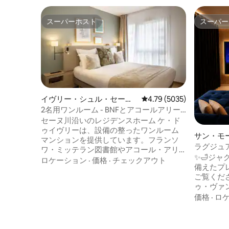
スーパーホスト
スーパー
スーパーホスト
スーパー
イヴリー・シュル・セーヌ
レビュー5035件、5つ星
4.79 (5035)
のマンション・アパート
2名用ワンルーム - BNFとアコールアリー
ナベルシーの近く
セーヌ川沿いのレジデンスホーム ケ・ド
ゥイヴリーは、設備の整ったワンルーム
サン・モ
マンションを提供しています。フランソ
ン・アパ
ラグジュ
ワ・ミッテラン図書館やアコール・アリ
＆シネマル
✨️🛁ジ
ーナ・ベルシーに近く、24時間対応のレ
ロケーション
·
価格
·
チェックアウト
備えたプレ
セプションでお迎えします。 15分で次の
ご覧くだ
場所に行けます： - 14番線 - フランソワ・
ゥ・ヴァンセ
ミッテラン図書館（Bibliothèque François
トで落ち
価格
·
ロ
Mitterrand）停留所 - 路面電車T3a線 -
ーイング
Avenue de France（アヴニュール・ド・
備えた隠れ家の
フランス）駅 - RER C線 - アイヴリー・シ
トンの中心
ュル・セーヌ駅 レジデンスのすぐ近くに