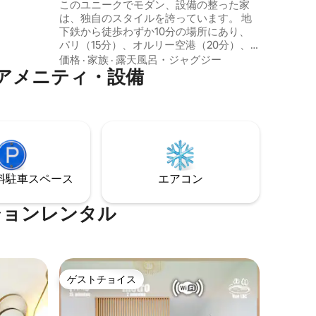
リ、オルリー空港、ディズニー近く
このユニークでモダン、設備の整った家
ベッドの向か
は、独自のスタイルを誇っています。 地
下鉄から徒歩わずか10分の場所にあり、
で思い出
パリ（15分）、オルリー空港（20分）、
ディズニーランド（30分）へのアクセス
価格
·
家族
·
露天風呂・ジャグジー
アメニティ・設備
が便利です。 2つの寝室、キッチン、リビ
ングルーム、ダイニングエリア、2つのバ
スルームを備えており、快適に過ごすの
に最適です。 その他のアメニティには、
エアコン、Wi-Fi/Netflix、コーヒー/紅茶
が含まれます。 屋外ジャグジースパ、バ
ーベキュー、緑に囲まれた美しいテラス
で忘れられないひとときをお楽しみくだ
⁠車ス⁠ペ⁠ー⁠ス
エアコン
さい。
ションレンタル
ゲストチョイス
ゲストチョイス