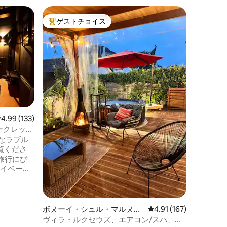
アルフォ
ゲストチョイス
スーパ
大好評のゲストチョイスです。
スーパ
ョン・ア
L'Ast
✨ L '
スタジオ
ルな世界にび
魅惑的な
で🛁貸
ロケーシ
いただけ
プロジェ
を眺めなが
台 🪟 
レビュー133件、5つ星中4.99つ星の平均評価
4.99 (133)
ン 🧼 
ークレット
ェックイ
なラブル
ワージェルと
ご覧くださ
憩…
旅行にぴ
ズベッ
トラソフ
、新しい感
ボヌーイ・シュル・マルヌの
レビュー167件、5つ星
4.91 (167)
い出を一
ヴィラ
ヴィラ・ルクセウズ、エアコン/スパ、パ