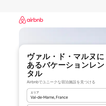
コ
ン
テ
ン
ツ
に
ス
キ
ッ
プ
ヴァル・ド・マルヌに
あるバケーションレン
タル
Airbnbでユニークな宿泊施設を見つける
エリア
検索結果が表示されたら、上下の矢印キーを使っ