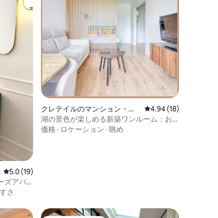
クレテイルのマンション・ア
レビュー18件、5つ星
4.94 (18)
パート
湖の景色が楽しめる新築ワンルーム：お
店や地下鉄にアクセス良好
価格
·
ロケーション
·
眺め
レビュー19件、5つ星中5.0つ星の平均評価
5.0 (19)
ーズアパ
すさ