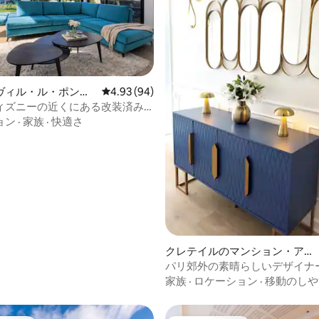
4.97つ星の平均評価
ヴィル・ル・ポンの
レビュー94件、5つ星中4.93つ星の平均評価
4.93 (94)
屋
ィズニーの近くにある改装済み
ョン
·
家族
·
快適さ
クレテイルのマンション・アパ
ート
パリ郊外の素晴らしいデザイナ
ートメント
家族
·
ロケーション
·
移動のしや