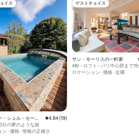
ョイス
ゲストチョイス
ョイス
ゲストチョイス
サン・モーリスの一軒家
4Br - ロフト - パリ中心部まで1
ロケーション
·
価格
·
近隣
ー・シュル・セーヌ
レビュー19件、5つ星中4.84つ星の平均評価
4.84 (19)
10分の夢のような旅
ョン
·
価格
·
情報の正確さ
中5.0つ星の平均評価