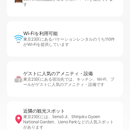
す
Wi-Fiを利⁠用⁠可⁠能
東京23区にあるバケーションレンタルのうち110件
がWi-Fiを提供しています
ゲストに人⁠気⁠のア⁠メ⁠ニ⁠テ⁠ィ・設⁠備
東京23区にある宿泊先では、キッチン、Wi-Fi、プ
ールがゲストに人気のアメニティ・設備です
近隣の観光ス⁠ポ⁠ッ⁠ト
東京23区には、Sensō Ji、Shinjuku Gyoen
National Garden、Ueno Parkなどの人気スポット
があります