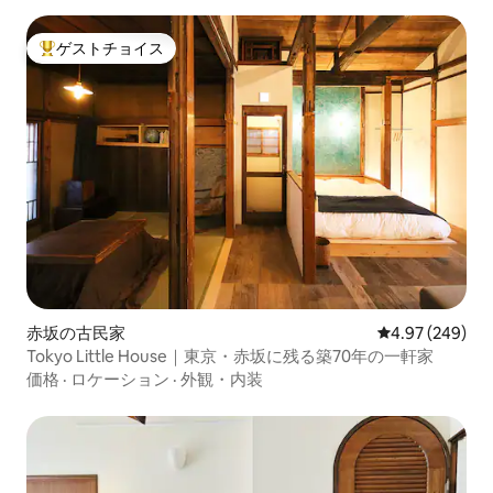
ゲストチョイス
大好評のゲストチョイスです。
赤坂の古民家
レビュー249件
4.97 (249)
Tokyo Little House｜東京・赤坂に残る築70年の一軒家
価格
·
ロケーション
·
外観・内装