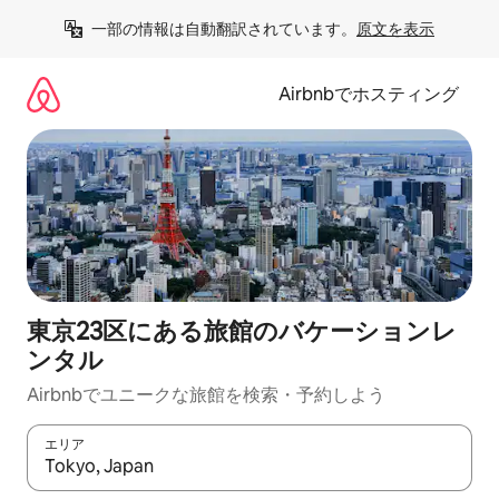
コ
一部の情報は自動翻訳されています。
原文を表示
ン
テ
ン
Airbnbでホスティング
ツ
に
ス
キ
ッ
プ
東京23区にある旅館のバケーションレ
ンタル
Airbnbでユニークな旅館を検索・予約しよう
エリア
検索結果が表示されたら、上下の矢印キーを使って移動するか、