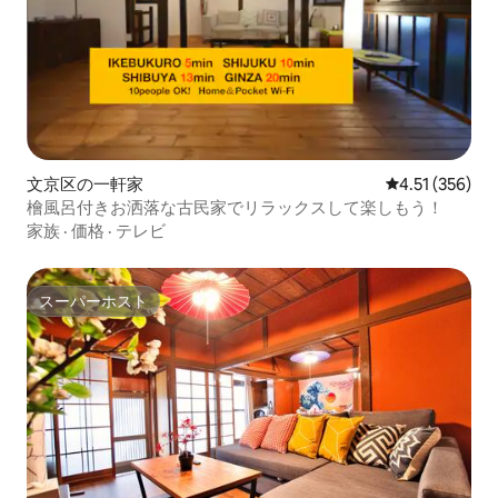
文京区の一軒家
レビュー356件
4.51 (356)
檜風呂付きお洒落な古民家でリラックスして楽しもう！
家族
·
価格
·
テレビ
スーパーホスト
スーパーホスト