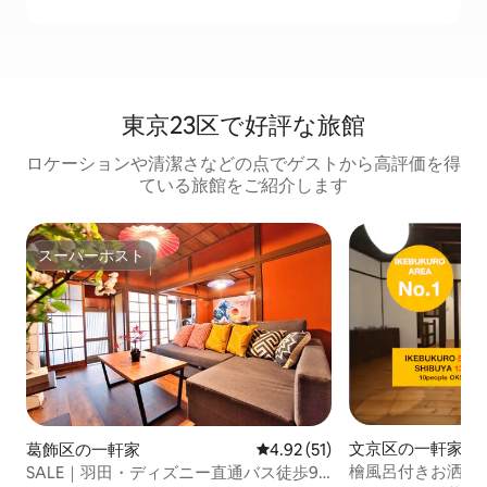
東京23区で好評な旅館
ロケーションや清潔さなどの点でゲストから高評価を得
ている旅館をご紹介します
スーパーホスト
スーパーホスト
文京区の一軒家
葛飾区の一軒家
レビュー51件、5つ星中4.92
4.92 (51)
檜風呂付きお洒落
SALE｜羽田・ディズニー直通バス徒歩9