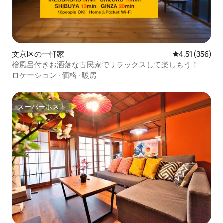
文京区の一軒家
レビュー356件
4.51 (356)
檜風呂付きお洒落な古民家でリラックスして楽しもう！
ロケーション
·
価格
·
暖房
スーパーホスト
スーパーホスト