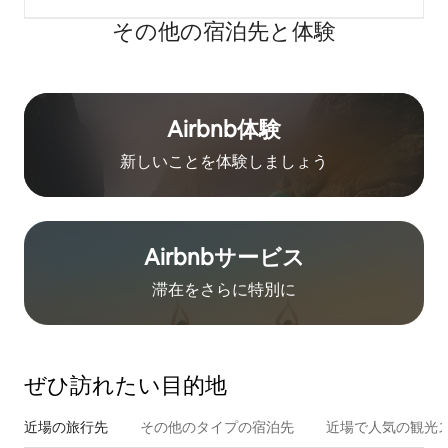
その他の宿⁠泊⁠先と体⁠験
Airbnb体験
新しいことを体験しましょう
Airbnb⁠サ⁠ー⁠ビ⁠ス
滞在をさ⁠ら⁠に特⁠別⁠に
ぜひ訪⁠れ⁠た⁠い目⁠的⁠地
近場の旅行先
その他のタ⁠イ⁠プ⁠の宿⁠泊⁠先
近場で人気の観光