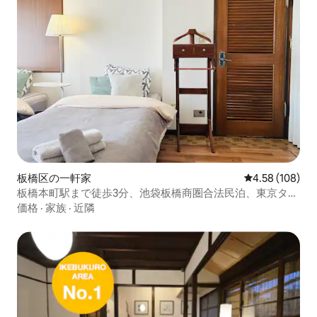
板橋区の一軒家
レビュー108件
4.58 (108)
板橋本町駅まで徒歩3分、池袋板橋商圏合法民泊、東京タワ
ー・東京駅へ直通、日本式の伝統的な【倉】建築物
価格
·
家族
·
近隣