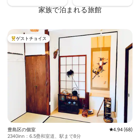
も、くつろげる時
り快適に過ごせます。6名まで快適に過ご
家族で泊まれる旅館
い。
せますが最大8名で宿泊できます。
ゲストチョイス
大好評のゲストチョイスです。
豊島区の個室
レビュー68件
4.94 (68)
2340inn：6.5疊和室道、駅まで8分