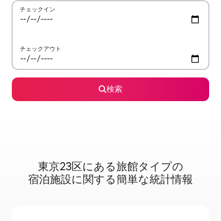
チェックイン
チェックアウト
検索
東京23区に⁠あ⁠る旅⁠館⁠タ⁠イ⁠プ⁠の
宿⁠泊⁠施⁠設⁠に関⁠す⁠る簡⁠単⁠な統⁠計⁠情⁠報