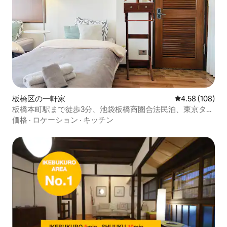
板橋区の一軒家
レビュー108件
4.58 (108)
板橋本町駅まで徒歩3分、池袋板橋商圏合法民泊、東京タワ
ー・東京駅へ直通、日本式の伝統的な【倉】建築物
価格
·
ロケーション
·
キッチン