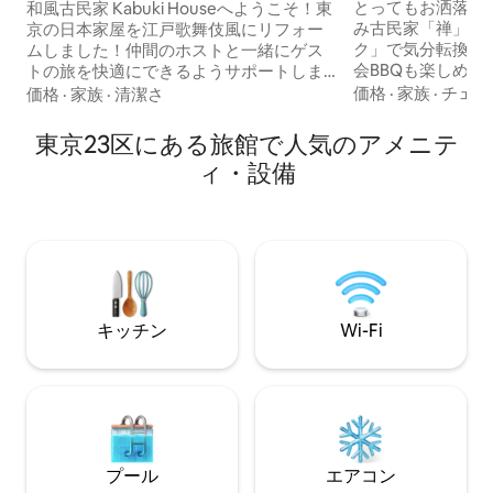
して楽しもう！
分！江戸風古民家1棟貸 東京駅まで29分で
とってもお洒落な
和風古民家 Kabuki Houseへようこそ！東
快適アクセス
み古民家「禅」で
京の日本家屋を江戸歌舞伎風にリフォー
ク」で気分転換」
ムしました！仲間のホストと一緒にゲス
会BBQも楽しめ
トの旅を快適にできるようサポートしま
できる。 築100
す！ 最寄りの亀有駅は東京メトロ線で、
価格
·
家族
·
チェッ
価格
·
家族
·
清潔さ
リノベーションし
渋谷駅、新宿駅、東京駅、浅草駅、上野
映えもバッチリで
駅といった有名な駅までの乗車時間は全
東京23区にある旅館で人気のアメニテ
ンには大きいアイ
て25-45分で行くことができます。 亀有
ィ・設備
なでお料理も楽し
駅の電車は深夜1時まで運行しており、遅
呂でゆっくりリラ
くまで東京観光を楽しめます。 羽田空港
ごしいただくこと
から亀有駅には直通のリムジンバスがあ
とってもクッショ
り空港アクセスが簡単です。 宿の場所は
リーパー」導入し
東京メトロ線亀有駅から徒歩9分です。
すみいただけることも
最寄りの亀有駅からディズニーランドへ
供、乳幼児も大歓
の直通バスもあります。1時間に1本で乗
方、親孝行の一巻
車時間は56分です。ディズニーランドか
キッチン
Wi-Fi
会社の仲間と共に
らの帰りのバスは、閉園時間まで運行し
い方がよく利用しています
ています。 亀有駅周辺は治安が良く、多
とっても近く、副
くの飲食店、スーパーマーケット、ホー
クセスもいいです
ムセンター、コンビニがあり便利です。
徒歩県圏内で。 最寄り駅のメトロ有楽町
宿はUberEatsの配達エリア内で400店舗
線護国寺駅は徒歩たっ
以上の宅配サービスを使えます。ドラッ
施設とBBQパッ
グストアもUberで配達でき大変便利で
プール
エアコン
用意して、お待ち
す！ 各部屋に新しい冷暖房エアコンがあ