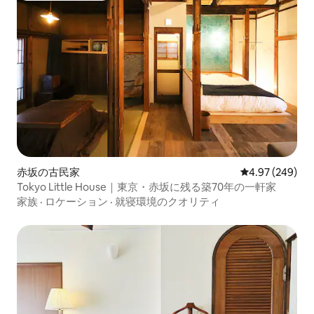
赤坂の古民家
レビュー249件
4.97 (249)
Tokyo Little House｜東京・赤坂に残る築70年の一軒家
家族
·
ロケーション
·
就寝環境のクオリティ