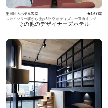
墨田区のホテル客室
レビュー10
4.6 (10)
スカイツリー駅から徒歩5分 空港 ディズニー直通 キッチン
その他のデザイナーズホテル
洗濯機 Wi-Fi エレベーター アミンホテル