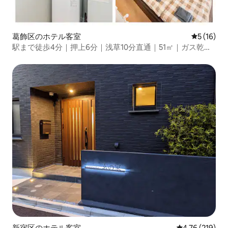
葛飾区のホテル客室
レビュー1
5 (16)
駅まで徒歩4分｜押上6分｜浅草10分直通｜51㎡｜ガス乾燥
機｜2LDK｜バスタブ付き｜空港直通｜浅草｜銀座
新宿区のホテル客室
レビュー219件
4.76 (219)