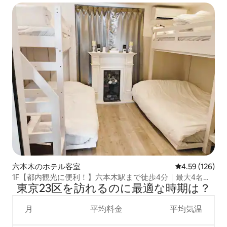
六本木のホテル客室
レビュー126件
4.59 (126)
1F【都内観光に便利！】六本木駅まで徒歩4分｜最大4名｜
東京23区を訪⁠れ⁠るの⁠に最⁠適⁠な時⁠期⁠は⁠？
キッチン付き｜フルリノベ済み｜テレワーク｜WiFi｜
月
平均料金
平均気温