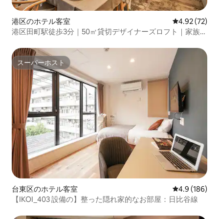
港区のホテル客室
レビュー72件
4.92 (72)
港区田町駅徒歩3分｜50㎡貸切デザイナーズロフト｜家族・
グループに最適
スーパーホスト
スーパーホスト
台東区のホテル客室
レビュー186
4.9 (186)
【IKOI_403 設備の】整った隠れ家的なお部屋：日比谷線