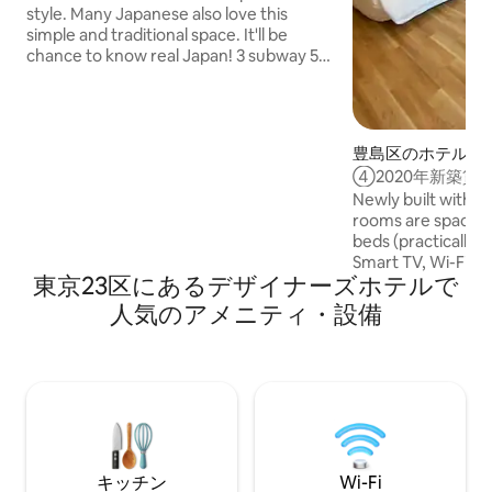
style. Many Japanese also love this
simple and traditional space. It'll be
chance to know real Japan! 3 subway 5
mins walk. Tukiji 5 mins by subway, Ginza,
Akiba, Asakusa, 15mins by subway
without transfer. Here is popular for
large family trip. We have 3 separate
豊島区のホテル客
room with bed and FUTON. Especially
④2020年新築貸
family with kids can choose many baby
ンバスルーム/Rain
Newly built with t
equipment. From NARITA Airport 55
シティ３分
rooms are spaciou
min, HANEDA 25min. We can store your
beds (practically 
luggage before check-in or after check-
Smart TV, Wi-Fi, t
out for free!
東京23区にあるデ⁠ザ⁠イ⁠ナ⁠ー⁠ズホ⁠テ⁠ル⁠で
bathrooms are fas
walk in rain showe
人⁠気⁠のア⁠メ⁠ニ⁠テ⁠ィ⁠・設⁠備
you ready for what
encounter. Rooms 
microwave and ket
and prepare read
drinks. All rooms
Air-conditioning, c
out curtains. Ampl
キッチン
Wi-Fi