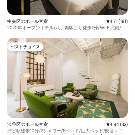
中央区のホテル客室
レビュー181
4.71 (181)
2020年オープンホテル/八丁堀駅より徒歩1分/Wi-Fi完備/コ
ンパクトツインルーム/2名迄
ゲストチョイス
ゲストチョイス
渋谷区のホテル客室
レビュー32件
4.94 (32)
渋谷駅徒歩10分/2シャワー/5ベッド/巨大ベッド/防音レコー