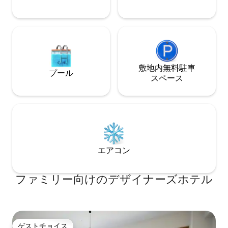
敷地内無料駐⁠車
プール
ス⁠ペ⁠ー⁠ス
エアコン
ファミリー向⁠け⁠のデ⁠ザ⁠イ⁠ナ⁠ー⁠ズホ⁠テ⁠ル
ゲストチョイス