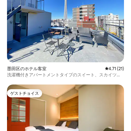
墨田区のホテル客室
レビュー21件
4.71 (21)
洗濯機付きアパートメントタイプのスイート、スカイツリ
ー駅から徒歩5分、空港直通、キッチン、近くに居酒屋、ア
ミンホテル
ゲストチョイス
ゲストチョイス