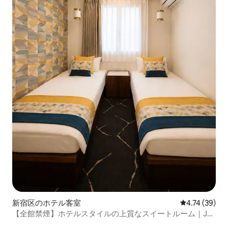
新宿区のホテル客室
レビュー39件
4.74 (39)
【全館禁煙】ホテルスタイルの上質なスイートルーム｜JR
新大久保駅徒歩7分｜東新宿駅徒歩4分