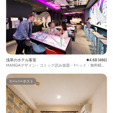
浅草のホテル客室
レビュー486件
4.68 (486)
MANGAデザイン・コミック読み放題・1ベッド・無料軽食
付き【ホテルタビノス浅草】
スーパーホスト
スーパーホスト