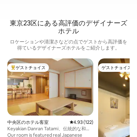
東京23区にある高⁠評⁠価⁠のデ⁠ザ⁠イ⁠ナ⁠ー⁠ズ
ホ⁠テ⁠ル
ロケーションや清⁠潔⁠さ⁠な⁠ど⁠の点⁠でゲ⁠ス⁠ト⁠か⁠ら高⁠評⁠価⁠を
得⁠て⁠い⁠るデ⁠ザ⁠イ⁠ナ⁠ー⁠ズホ⁠テ⁠ル⁠をご⁠紹⁠介し⁠ま⁠す⁠。
ゲストチョイス
ゲストチョイス
大好評のゲストチョイスです。
ゲストチョイス
中央区のホテル客室
レビュー122件、5つ星中4.93
4.93 (122)
Keyakian Danran Tatami、伝統的な和式
の宿泊施設
Our room is featured real Japanese