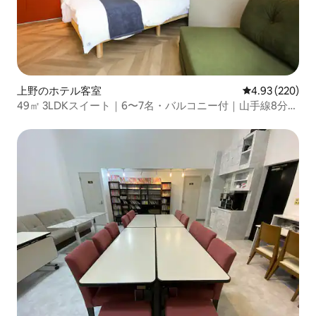
上野のホテル客室
レビュー220件
4.93 (220)
49㎡ 3LDKスイート｜6〜7名・バルコニー付｜山手線8分・
アメ横すぐ