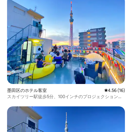
墨田区のホテル客室
レビュー16件
4.56 (16)
スカイツリー駅徒歩5分、100インチのプロジェクションス
クリーンを備えたAVルーム、空港直通、キッチン、洗濯
機、バスタブ