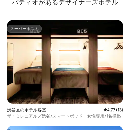
パティオがあるデ⁠ザ⁠イ⁠ナ⁠ー⁠ズホ⁠テ⁠ル
ド室
スーパーホスト
スーパーホスト
渋谷区のホテル客室
レビュー13件
4.77 (13)
ザ・ミレニアルズ渋谷/スマートポッド 女性専用/1名様迄