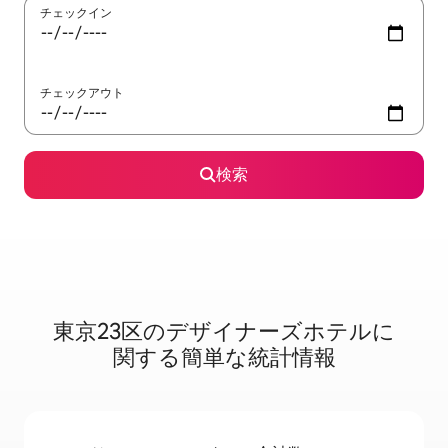
チェックイン
チェックアウト
検索
東京23区のデ⁠ザ⁠イ⁠ナ⁠ー⁠ズホ⁠テ⁠ル⁠に
関⁠す⁠る簡⁠単⁠な統⁠計情⁠報