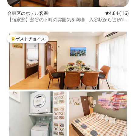
台東区のホテル客室
レビュー116件
4.84 (116)
【宿家鶯】鶯谷の下町の雰囲気を満喫｜入谷駅から徒歩2分
／鶯谷駅から6分の広々とした60㎡の2BRで快適な和モダン
空間！
ゲストチョイス
大好評のゲストチョイスです。