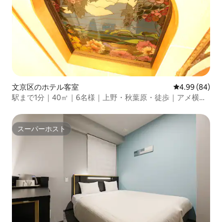
文京区のホテル客室
レビュー84件
4.99 (84)
駅まで1分｜40㎡｜6名様｜上野・秋葉原・徒歩｜アメ横・
博物館・動物園
スーパーホスト
スーパーホスト