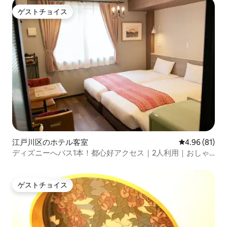
ゲストチョイス
ゲストチョイス
江戸川区のホテル客室
レビュー81件
4.96 (81)
ディズニーへバス1本！都心好アクセス｜2人利用｜おしゃ
れデザイナーズホテル｜キッチン・Wi-Fi完備
ゲストチョイス
ゲストチョイス