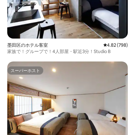
墨田区のホテル客室
レビュー798件
4.82 (798)
家族で！グループで！4人部屋・駅近3分！Studio B
スーパーホスト
スーパーホスト