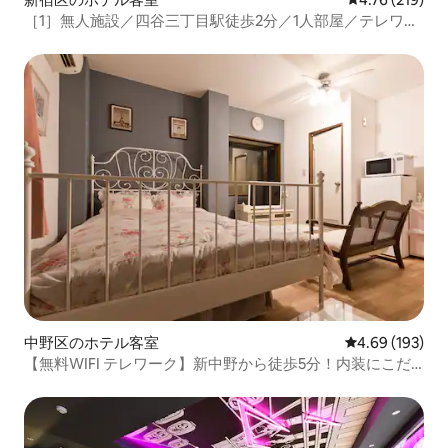
［1］無人施設／四谷三丁目駅徒歩2分／1人部屋／テレワー
ク歓迎／TV・WiFi完備／新宿から3駅
中野区のホテル客室
レビュー193件
4.69 (193)
【無料WIFI テレワーク】新中野から徒歩5分！内装にこだ
わった4名宿泊可能な綺麗なお部屋です！