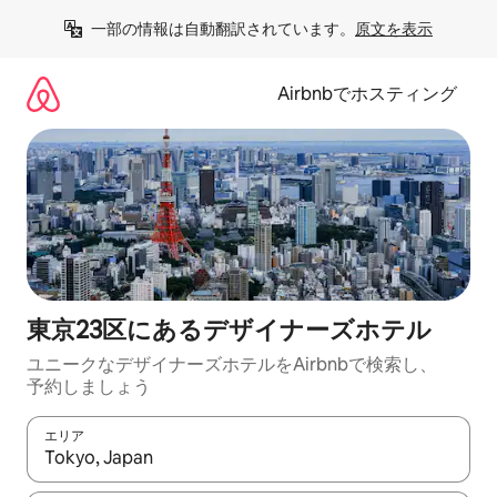
コ
一部の情報は自動翻訳されています。
原文を表示
ン
テ
ン
Airbnbでホスティング
ツ
に
ス
キ
ッ
プ
東京23区にあるデ⁠ザ⁠イ⁠ナ⁠ー⁠ズホ⁠テ⁠ル
ユニークなデ⁠ザ⁠イ⁠ナ⁠ー⁠ズホ⁠テ⁠ル⁠をAirbnb⁠で検⁠索⁠し⁠、
予⁠約し⁠ま⁠し⁠ょ⁠う
エリア
検索結果が表示されたら、上下の矢印キーを使って移動するか、