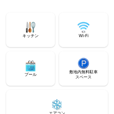
ンクリーク、アップトレイル、グレート
すると、ジョージ
ゴージ、ミネラルズ、バーノンまで10分
ークにたどり着き
ウォーウィック、ワイナリー、クリスタ
クには、3つの滝
ル・スプリングスまで15分 マウント・ピ
ム、展望デッキが
ートまで25分 レゴランドNY＆JH/WF HQ
にハイキングする
まで35分
フォールズに到着します。 
は、キャビンから
キッチン
Wi-Fi
り、ハイキング、
ー、カヤックを楽
敷地内無料駐⁠車
プール
ス⁠ペ⁠ー⁠ス
エアコン