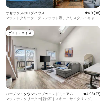
サセックスのログハウス
レビュー98
4.9 (98)
マウントクリーク、グレンウッド湖、クリスタル・キャビ
ン・バーノンの近く
ゲストチョイス
ゲストチョイス
バーノン・タウンシップのコンドミニアム
レビュー27件
4.93 (27)
マウンテンクリークの隠れ家｜スキー、サイクリング、ゴ
ルフ、リラックス