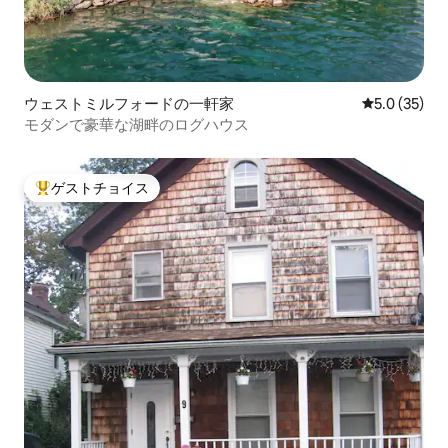
ウェストミルフォードの一軒家
レビュー35
5.0 (35)
モダンで豪華な湖畔のログハウス
ゲストチョイス
大好評のゲストチョイスです。