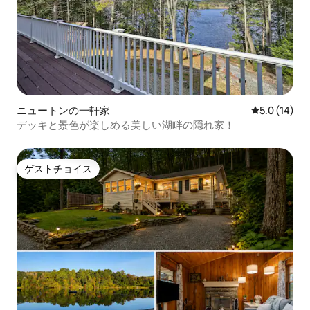
ニュートンの一軒家
レビュー14
5.0 (14)
デッキと景色が楽しめる美しい湖畔の隠れ家！
ゲストチョイス
ゲストチョイス