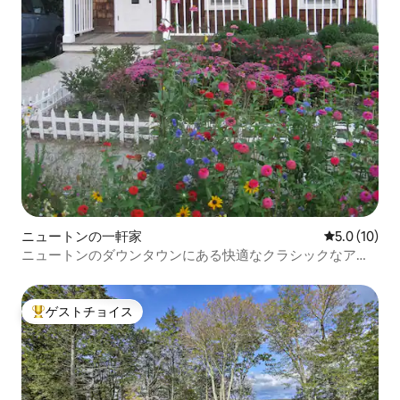
ニュートンの一軒家
レビュー10
5.0 (10)
ニュートンのダウンタウンにある快適なクラシックなアパ
ート
ゲストチョイス
大好評のゲストチョイスです。