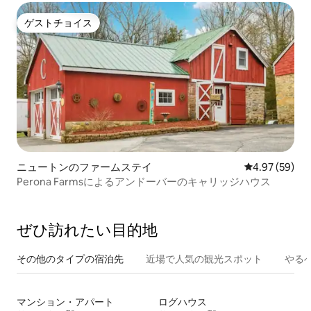
ゲストチョイス
ゲストチョイス
ニュートンのファームステイ
レビュー59件
4.97 (59)
Perona Farmsによるアンドーバーのキャリッジハウス
ぜひ訪⁠れ⁠た⁠い目⁠的⁠地
その他のタ⁠イ⁠プ⁠の宿⁠泊⁠先
近場で人気の観光スポット
やる
マンション・アパート
ログハウス