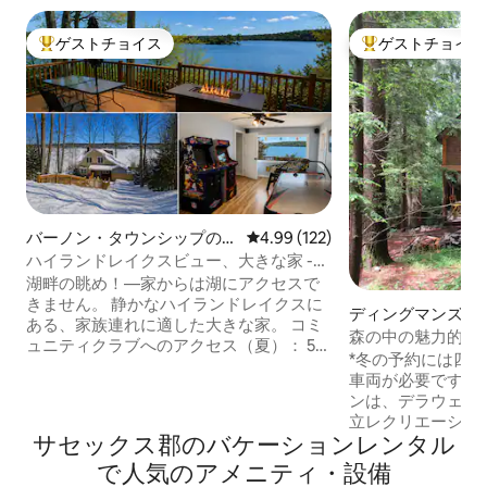
ゲストチョイス
ゲストチョイス
大好評のゲストチョイスです。
大好評のゲストチ
バーノン・タウンシップの一
レビュー122件、5つ星中4.99
4.99 (122)
軒家
ハイランドレイクスビュー、大きな家 -
家族で楽しめる、バーノン
湖畔の眺め！—家からは湖にアクセスで
きません。 静かなハイランドレイクスに
ディングマンズ・
ある、家族連れに適した大きな家。 コミ
ログハウス
森の中の魅力的な
ュニティクラブへのアクセス（夏）： 5つ
*冬の予約には四
の湖、ビーチ、クラブハウス、ボート発
車両が必要です。 このユニークなキャビ
進— 1日2ドル。クラブのドックまで徒歩
ンは、デラウェア
でわずか2軒先！ ⭐ 125件以上の5つ星レビ
立レクリエーショ
ュー ☕ コーヒー＆朝食の軽食 🎲ボードゲ
サセックス郡のバケーションレンタル
ます。 キャビン
ームとアーケード 🗽ニューヨークから1時
り、ディングマン
で人気のアメニティ・設備
間 ワワヤンダ州立公園まで5分 マウンテ
キングできます。