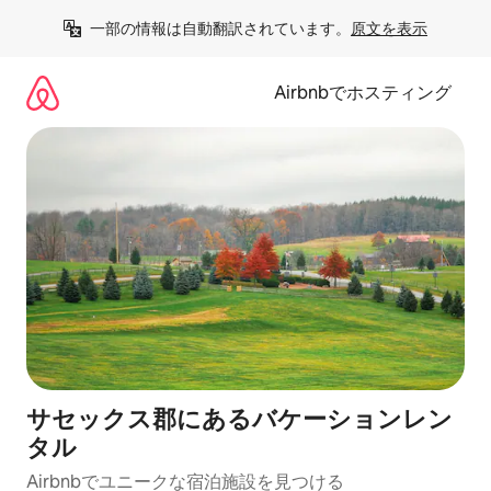
コ
一部の情報は自動翻訳されています。
原文を表示
ン
テ
ン
Airbnbでホスティング
ツ
に
ス
キ
ッ
プ
サセックス郡にあるバケーションレン
タル
Airbnbでユニークな宿泊施設を見つける