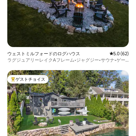
ウェストミルフォードのログハウス
レビュー62
5.0 (62)
ラグジュアリーレイクAフレーム•ジャグジー•サウナ•ゲー
ムルーム
ゲストチョイス
大好評のゲストチョイスです。