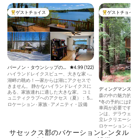
ゲストチョイス
ゲストチョイス
大好評のゲストチョイスです。
大好評のゲストチ
バーノン・タウンシップの一
レビュー122件、5つ星中4.99
4.99 (122)
軒家
ハイランドレイクスビュー、大きな家 -
家族で楽しめる、バーノン
湖畔の眺め！—家からは湖にアクセスで
きません。 静かなハイランドレイクスに
ディングマンズ・
ある、家族連れに適した大きな家。 コミ
ログハウス
森の中の魅力的な
ュニティクラブへのアクセス（夏）： 5つ
*冬の予約には四
の湖、ビーチ、クラブハウス、ボート発
ロケーション
·
家族
·
アメニティ・設備
車両が必要です。 このユニークなキャビ
進— 1日2ドル。クラブのドックまで徒歩
ンは、デラウェア
でわずか2軒先！ ⭐ 125件以上の5つ星レビ
立レクリエーショ
ュー ☕ コーヒー＆朝食の軽食 🎲ボードゲ
ます。 キャビン
ロケーション
·
家
ームとアーケード 🗽ニューヨークから1時
サセックス郡のバケーションレンタル
り、ディングマン
間 ワワヤンダ州立公園まで5分 マウンテ
キングできます。