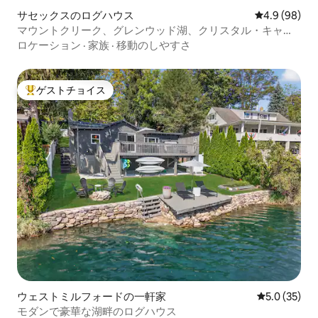
サセックスのログハウス
レビュー98
4.9 (98)
マウントクリーク、グレンウッド湖、クリスタル・キャビ
ン・バーノンの近く
ロケーション
·
家族
·
移動のしやすさ
ゲストチョイス
大好評のゲストチョイスです。
ウェストミルフォードの一軒家
レビュー35
5.0 (35)
モダンで豪華な湖畔のログハウス