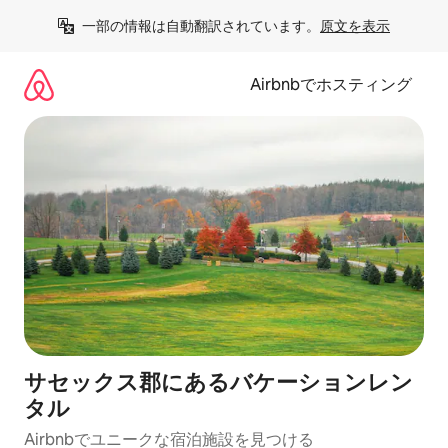
コ
一部の情報は自動翻訳されています。
原文を表示
ン
テ
ン
Airbnbでホスティング
ツ
に
ス
キ
ッ
プ
サセックス郡にあるバケーションレン
タル
Airbnbでユニークな宿泊施設を見つける