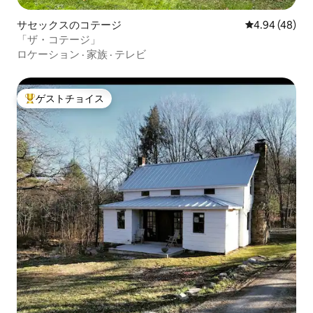
サセックスのコテージ
レビュー48件
4.94 (48)
「ザ・コテージ」
ロケーション
·
家族
·
テレビ
ゲストチョイス
大好評のゲストチョイスです。