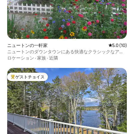
ニュートンの一軒家
レビュー10
5.0 (10)
ニュートンのダウンタウンにある快適なクラシックなアパ
ート
ロケーション
·
家族
·
近隣
ゲストチョイス
大好評のゲストチョイスです。