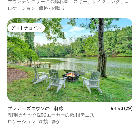
マウンテンクリークの隠れ家｜スキー、サイクリング、ゴ
ルフ、リラックス
ロケーション
·
価格
·
間取り
ゲストチョイス
ゲストチョイス
ブレアーズタウンの一軒家
レビュー29件
4.93 (29)
湖畔|カヤック|200エーカーの敷地|テニス
ロケーション
·
家族
·
静か