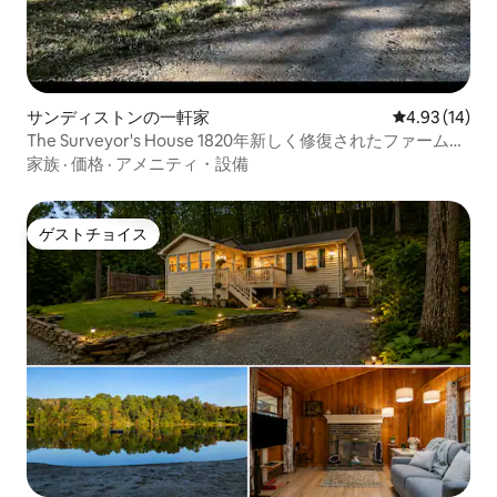
サンディストンの一軒家
レビュー14件
4.93 (14)
The Surveyor's House 1820年新しく修復されたファームハ
ウス
家族
·
価格
·
アメニティ・設備
ゲストチョイス
ゲストチョイス