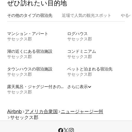
ぜひ訪⁠れ⁠た⁠い目⁠的⁠地
その他のタ⁠イ⁠プ⁠の宿⁠泊⁠先
近場で人気の観光スポット
やる
マンション・アパート
ログハウス
サセックス郡
サセックス郡
湖の近くにある宿泊施設
コンドミニアム
サセックス郡
サセックス郡
タウンハウスの宿泊施設
ペットと泊まれる宿泊先
サセックス郡
サセックス郡
露天風呂・ジャグジー付きの宿泊施設
さらに表示
サセックス郡
Airbnb
アメリカ合衆国
ニュージャージー州
サセックス郡