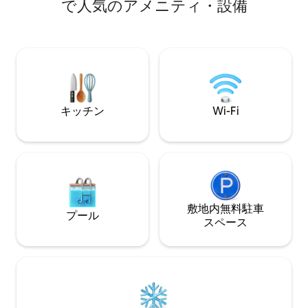
ンクリーク、アップトレイル、グレート
で人気のアメニティ・設備
すると、ジョージ
ゴージ、ミネラルズ、バーノンまで10分
ークにたどり着き
ウォーウィック、ワイナリー、クリスタ
クには、3つの滝
ル・スプリングスまで15分 マウント・ピ
ム、展望デッキが
ートまで25分 レゴランドNY＆JH/WF HQ
にハイキングする
まで35分
フォールズに到着します。 
は、キャビンから
り、ハイキング、
キッチン
Wi-Fi
ー、カヤックを楽
敷地内無料駐⁠車
プール
ス⁠ペ⁠ー⁠ス