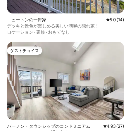
ニュートンの一軒家
レビュー14
5.0 (14)
デッキと景色が楽しめる美しい湖畔の隠れ家！
ロケーション
·
家族
·
おもてなし
ゲストチョイス
ゲストチョイス
バーノン・タウンシップのコンドミニアム
レビュー27件
4.93 (27)