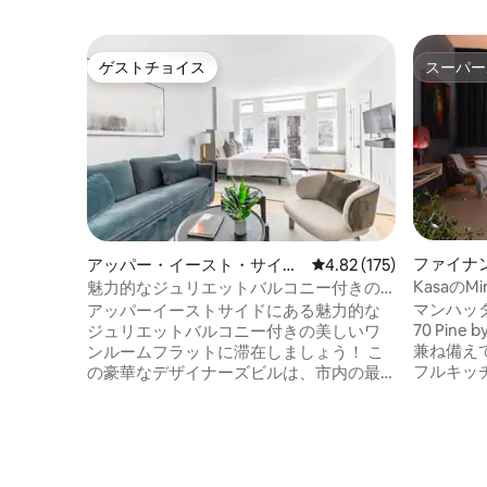
ゲストチョイス
スーパー
ゲストチョイス
スーパー
ファイナ
アッパー・イースト・サイド
レビュー175件、5つ星
4.82 (175)
トのマン
のマンション・アパート
KasaのMi
魅力的なジュリエットバルコニー付きの
ティ対応
Luxeスタジオ
マンハッタ
アッパーイーストサイドにある魅力的な
70 Pin
ジュリエットバルコニー付きの美しいワ
兼ね備え
ンルームフラットに滞在しましょう！ こ
フルキッ
の豪華なデザイナーズビルは、市内の最
イートか
高のアトラクションの近くにあります。
トネスセ
セントラルパーク、パークアベニュー、5
ス、ミシ
番街から数分のところにあり、最高のロ
「Crow
ケーションです！ Bloomingdale'sは1ブロ
ティ・設
ック先にあり、トレンディなレストラン