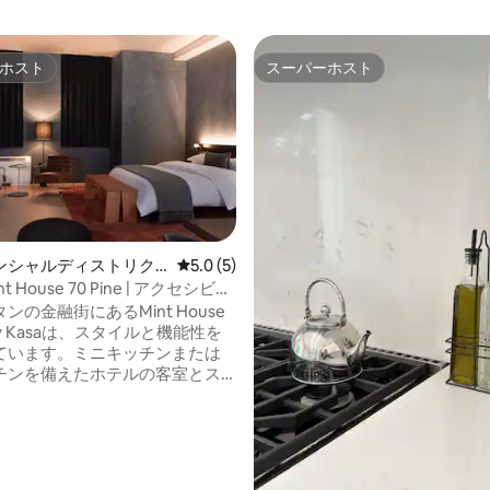
ホスト
スーパーホスト
ホスト
スーパーホスト
ンシャルディストリク
レビュー5件、5つ星中5.0つ星の平均評価
5.0 (5)
中4.82つ星の平均評価
ション・アパート
nt House 70 Pine | アクセシビリ
のワンルーム
ンの金融街にあるMint House
e by Kasaは、スタイルと機能性を
ています。ミニキッチンまたは
チンを備えたホテルの客室とス
らお選びいただけます。フィッ
ンターやミーティングスペー
ュラン星付きのレストラン
n Shy」と「SAGA」などのアメニ
備をご利用いただけます。テク