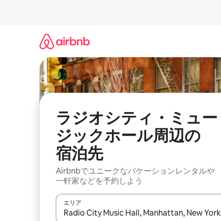
コ
ン
テ
ン
ツ
に
ス
キ
ッ
プ
ラジオシティ・ミュー
ジックホール⁠周⁠辺⁠の
宿⁠泊⁠先
Airbnbでユニークなバ⁠ケ⁠ー⁠シ⁠ョ⁠ンレ⁠ン⁠タ⁠ルや
一⁠軒⁠家な⁠ど⁠を予⁠約⁠し⁠よ⁠う
エリア
検索結果が表示されたら、上下の矢印キーを使っ