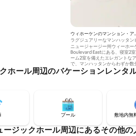
対応の客室とスイートでは、午
らセルフチェックインが可能で
ストメッセージによるゲストサ
含む、24時間年中無休のフロン
サービスを提供しています。
ウィホーケンのマンション・ア
パート
ラグジュアリーなマンハッタン
アパート｜駐車場｜NYCまで10
ニュージャージー州ウィーホー
Boulevard Eastにある、寝室
ーム2室を備えたエレガントな
で、マンハッタンからわずか数
⁠辺⁠のバ⁠ケ⁠ー⁠シ⁠ョ⁠ン⁠レ⁠ン⁠タ⁠ル⁠で人
で贅沢な暮らしを体験してくだ
備の整ったキッチン、快適なリ
リア、専用駐車場を備えた明る
したレイアウトをお楽しみくだ
ンハッタン行きのバスがすぐ目
まり、10分ほどでタイムズスク
着します。ブルバード・イース
なウォーターフロントの景色か
i
プール
敷地内無料駐
数歩のこの宿泊先は、ご家族連
プル、ビジネス旅行者、小さな
に最適です。
クホール⁠周⁠辺⁠に⁠あ⁠るそ⁠の⁠他⁠の人⁠気