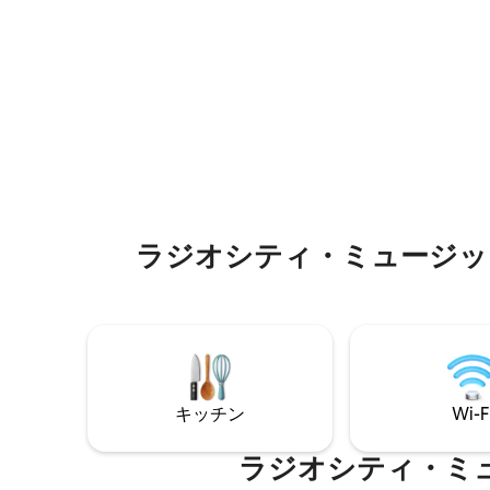
ノロジー
やショップがたくさんあります！ Sushi
後4時か
Sekiなどの美味しいレストランで数歩のと
す。テキ
ころにあるディナーをお楽しみくださ
ポートを
い。また、帰りには有名なMagnolia
トデスク
Bakeryでデザートをお楽しみください！
ラジオシティ・ミュージックホール⁠周
キッチン
Wi-F
ラジオシティ・ミュージッ