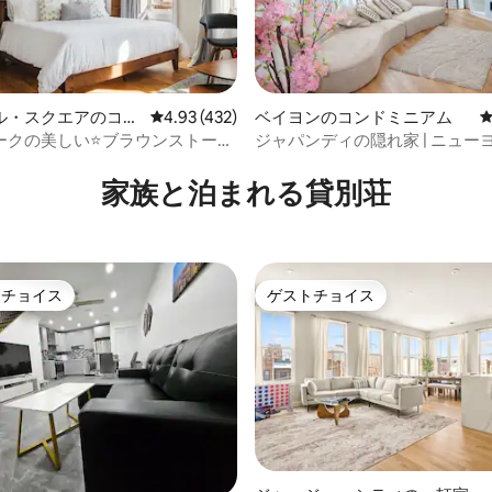
中4.95つ星の平均評価
ル・スクエアのコン
レビュー432件、5つ星中4.93つ星の平均評価
4.93 (432)
ベイヨンのコンドミニアム
ム
ークの美しい⭐ブラウンストーン
ジャパンディの隠れ家 | ニューヨ
分|無料駐車場
EWR
家族と泊まれる貸別荘
トチョイス
ゲストチョイス
ゲストチョイスです。
ゲストチョイス