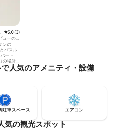
レジットカードと政府発行の身分証明書
（21歳以上）を提示する必要があります
料金にはすべての税金/手数料が含まれて
います （ご滞在中に追加の税金や1日あた
りの料金は発生しません。）
レビュー3件、5つ星中5.0つ星の平均評価
5.0 (3)
ビューの
分
ケンの
2室とバスル
アパート
分の場所
⁠気⁠のア⁠メ⁠ニ⁠テ⁠ィ⁠・⁠設⁠備
さい。設
ビングエ
く広々と
さい。マ
の前に停
エアに到
トの有名
らわずか
⁠車ス⁠ペ⁠ー⁠ス
エアコン
れ、カッ
グループ
⁠の観⁠光⁠ス⁠ポ⁠ッ⁠ト