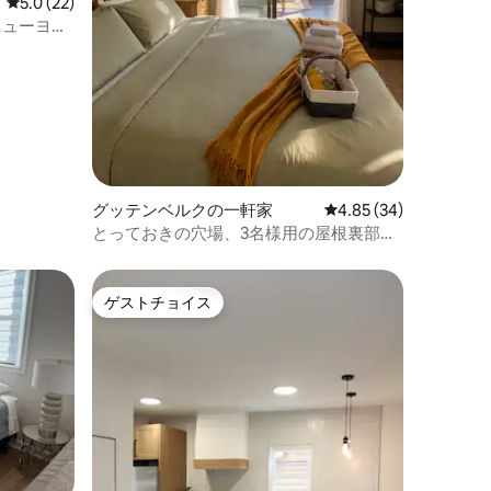
レビュー22件、5つ星中5.0つ星の平均評価
5.0 (22)
ニューヨー
グッテンベルクの一軒家
レビュー34件、5つ星
4.85 (34)
とっておきの穴場、3名様用の屋根裏部屋
スイート *専用バスルームとキッチン付
き。ワールドカップ
ゲストチョイス
ゲストチョイス