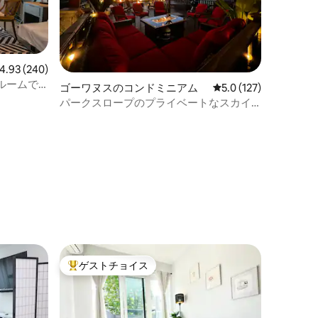
ビュー240件、5つ星中4.93つ星の平均評価
4.93 (240)
ルームで
ゴーワヌスのコンドミニアム
レビュー127件、5つ
5.0 (127)
パークスロープのプライベートなスカイ
ラインの屋上|ニューヨークまで10分
ゲストチョイス
大好評のゲストチョイスです。