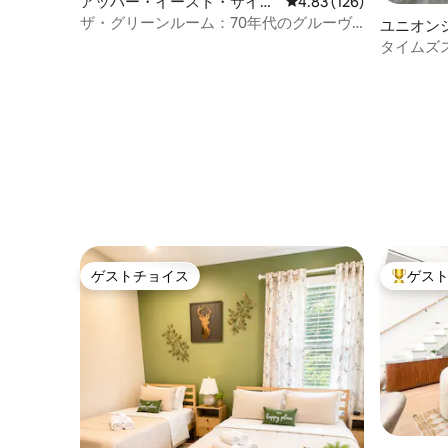
アッパー・イースト・サイド
レビュー126件、5つ星
4.83 (126)
の一軒家
ザ・グリーンルーム：70年代のグルーヴ
ユニオン
をテーマにしたワンルームマンション
タイムズ
フスタジア
ゲストチョイス
ゲス
ゲストチョイス
大好評の