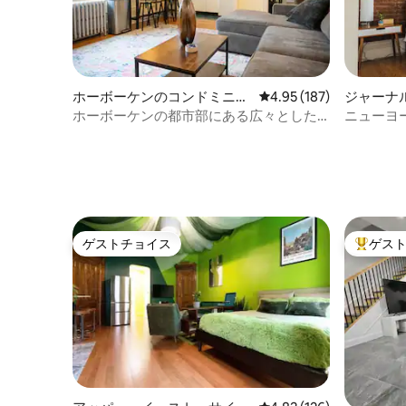
ホーボーケンのコンドミニア
レビュー187件、5つ星
4.95 (187)
ジャーナ
ム
ドミニア
ホーボーケンの都市部にある広々とした
ニューヨ
お部屋
まで数⭐
ゲストチョイス
ゲス
ゲストチョイス
大好評の