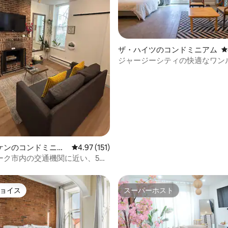
ザ・ハイツのコンドミニアム
レ
中4.99つ星の平均評価
ジャージーシティの快適なワン
通勤が簡単
ケンのコンドミニア
レビュー151件、5つ星中4.97つ星の平均評価
4.97 (151)
ーク市内の交通機関に近い、5つ
的な宿泊先です。
ョイス
スーパーホスト
ョイス
スーパーホスト