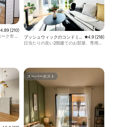
レビュー210件、5つ星中4.89つ星の平均評価
4.89 (210)
ーク市 •
ブッシュウィックのコンドミ
レビュー218件、5つ
4.9 (218)
ニアム
日当たりの良い2階建てのお部屋、専用の
裏庭とオフィス付き
スーパーホスト
スーパーホスト