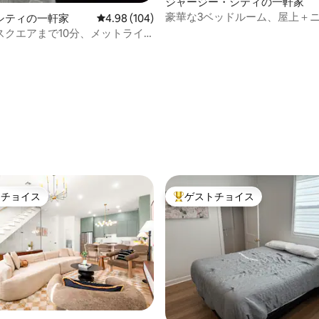
中4.83つ星の平均評価
ジャージー・シティの一軒家
豪華な3ベッドルーム、屋上＋
シティの一軒家
レビュー104件、5つ星中4.98つ星の平均評価
4.98 (104)
ク市への簡単なアクセス＋空港
スクエアまで10分、メットライ
ムまで15分
トチョイス
ゲストチョイス
ゲストチョイスです。
大好評のゲストチョイスです。