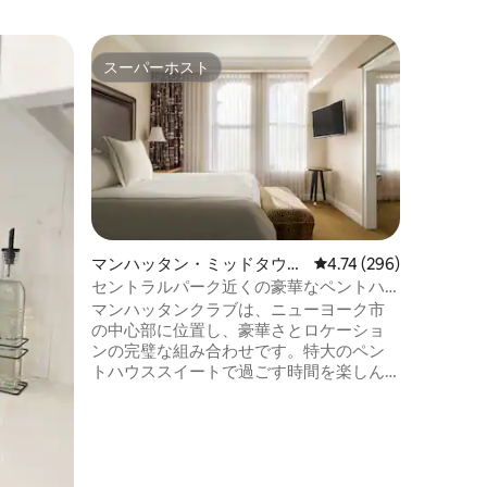
マンハッ
スーパーホスト
ゲスト
スーパーホスト
ゲスト
のマンシ
とても広
好のエリ
最大5名
ッドルー
トメント
セントラ
ア、5番
は、ニュ
ポットに
短期滞在
マンハッタン・ミッドタウン
レビュー296件、5つ星
4.74 (296)
ハッタン
のホテル客室
セントラルパーク近くの豪華なペントハ
す。この
ウススイート
マンハッタンクラブは、ニューヨーク市
建物の2
の中心部に位置し、豪華さとロケーショ
これは一
ンの完璧な組み合わせです。特大のペン
んが、多
トハウススイートで過ごす時間を楽しん
立地の良
だり、ペントハウス専用バルコニーから
素晴らしい景色をお楽しみください！
（すべてのペントハウスゲスト専用、非
プライベート、季節限定） 雑費：チェッ
クイン時に500ドルの信用照会。 有効なク