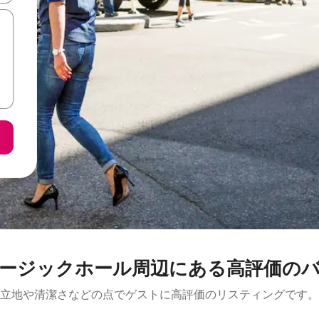
ホール⁠周⁠辺⁠に⁠あ⁠る高⁠評⁠価⁠のバ⁠ケ⁠ー
立地や清潔さなどの点でゲストに高評価のリスティングです。