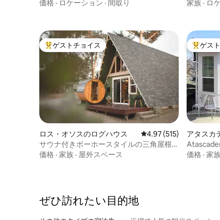
中心部にある、多彩なアパートです。
スラテッ
価格
·
ロケーション
·
間取り
家族
·
ロ
ゲストチョイス
ゲス
大好評のゲストチョイスです。
大好評の
ロス・オソスのログハウス
レビュー515件、5つ星
4.97 (515)
アタスカ
サウナ付きボーホースタイルの三角屋根
Atascade
ログハウス
価格
·
家族
·
屋外スペース
価格
·
家
ぜひ訪⁠れ⁠た⁠い目⁠的⁠地