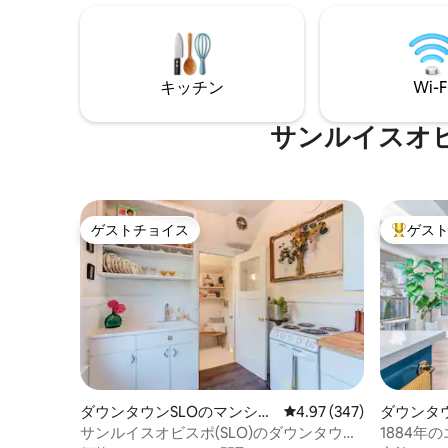
星空の下でホットタブに浸ったりしなが
ッドルー
ら、広大な景色を楽しみましょう。屋内
ンとすべ
のゲームルームでは、ダーツ、プール、
広いデッ
卓球、コネクト4、ポップアショットな
ンを飲ん
ど、家族で楽しめるゲームを提供してい
キッチン
Wi-F
ヒーを飲
ます！
サンルイスオ
ゲストチョイス
ゲス
ゲストチョイス
大好評の
ダウンタウンSLOのマンショ
レビュー347件、5つ星
4.97 (347)
ダウンタ
ン・アパート
サンルイスオビスポ(SLO)のダウンタウン
1884