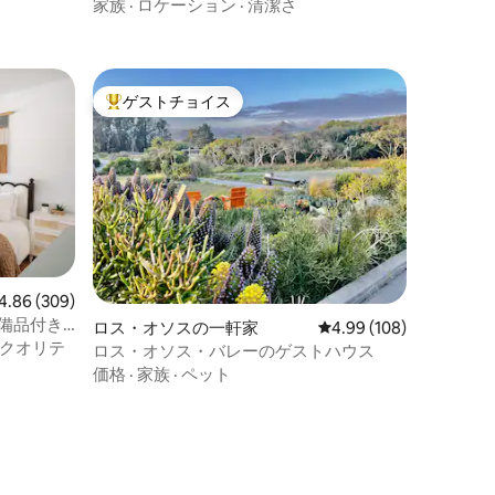
家族
·
ロケーション
·
清潔さ
ゲストチョイス
大好評のゲストチョイスです。
ビュー309件、5つ星中4.86つ星の平均評価
4.86 (309)
備品付き
ロス・オソスの一軒家
レビュー108件、5つ星
4.99 (108)
ベート
クオリテ
ロス・オソス・バレーのゲストハウス
価格
·
家族
·
ペット