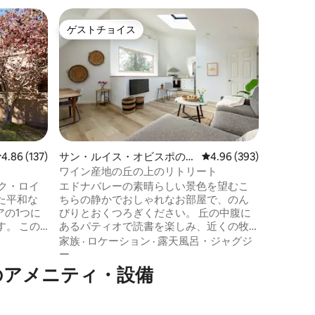
サン・ル
ゲストチョイス
ゲス
ゲストチョイス
大好評
ゲストス
ダウンタ
ニック州
ミッドセ
ーデザイ
テイのプ
スオビス
索するた
徹底的な
家族
·
価
にHEPA
せていま
が飾られ
レビュー137件、5つ星中4.86つ星の平均評価
4.86 (137)
サン・ルイス・オビスポの一
レビュー393件、5つ星
4.96 (393)
です。営業
軒家
ワイン産地の丘の上のリトリート
コン、キ
ランク・ロイ
エドナバレーの素晴らしい景色を望むこ
用バスル
た平和な
ちらの静かでおしゃれなお部屋で、のん
関、無料
アの1つに
びりとおくつろぎください。 丘の中腹に
ブラドー
 この
あるパティオで読書を楽しみ、近くの牧
ります。
は、ハイ
草地でバッファローやロングホーンが草
家族
·
ロケーション
·
露天風呂・ジャグジ
ピング、
を食む様子を眺めましょう。 素晴らしい
ー
夕日の後、夜空に満ちた星空の下、ファ
のアメニティ・設備
いので、
イヤーピットのそばでくつろぎましょ
う。 この田舎の隠れ家は、ビーチやカリ
ださい。
フォルニアポリテクニック大学まで15分、