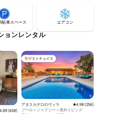
様につき1
空港まで5分、20以上のワイナリーやテイ
スティングルーム、美しいSLOのダウンタ
ウンまで10分と、すべての中心に位置し
ています。
⁠車ス⁠ペ⁠ー⁠ス
エアコン
ションレンタル
ゲストチョイス
大好評のゲストチョイスです。
アタスカデロのヴィラ
レビュー256件、5つ星
4.98 (256)
プール＋ジャグジー＋屋外リビング
ビュー408件、5つ星中4.89つ星の平均評価
4.89 (408)