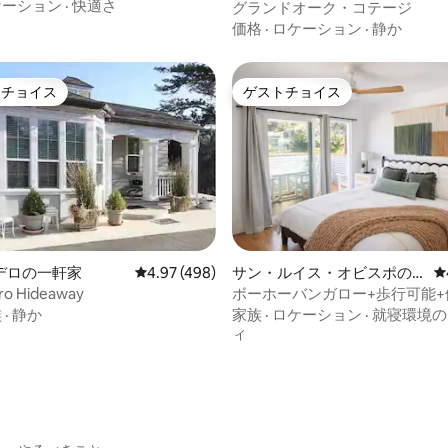
ク、DT近く
ケーション
·
快適さ
ゲストスイート
グランドオーク・コテージ
価格
·
ロケーション
·
静か
トチョイス
ゲストチョイス
ゲストチョイスです。
ゲストチョイス
中4.97つ星の平均評価
デロの一軒家
レビュー498件、5つ星中4.97つ星の平均評価
4.97 (498)
サン・ルイス・オビスポの
レ
バンガロー
ro Hideaway
ボーホーバンガロー+歩行可能+
キッチン+バーベキュー+プライ
族
·
静か
家族
·
ロケーション
·
就寝環境の
ィ