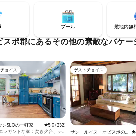
注：4名様以上の追加ゲスト1名
ム、2バスルームには、高級リネ
泊25ドルがかかります。 許可番号H
ての必需品が備わっています。
-0408 -2023
キでは、夕日を眺めながらワイ
だり、日の出を眺めながらコー
i
プール
敷地内無料駐
んだりできます。
ビスポ郡にあるその他の素敵なバケー
トチョイス
ゲストチョイス
ゲストチョイスです。
ゲストチョイス
中4.97つ星の平均評価
ウンSLOの一軒家
レビュー232件、5つ星中5.0つ星の平均評価
5.0 (232)
年のエレガントな家：焚き火台、テ
サン・ルイス・オビスポの
レ