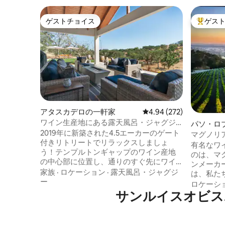
ゲストチョイス
ゲス
ゲストチョイス
大好評の
アタスカデロの一軒家
レビュー272件、5つ星
4.94 (272)
ワイン生産地にある露天風呂・ジャグジ
パソ・ロ
ー付きの4.5エーカー農家
2019年に新築された4.5エーカーのゲート
マグノリ
付きリトリートでリラックスしましょ
カーズ・
有名なワ
う！テンプルトンギャップのワイン産地
のは、マ
の中心部に位置し、通りのすぐ先にワイ
ンメーカ
ナリーがあります。テンプルトンのダウ
家族
·
ロケーション
·
露天風呂・ジャグジ
は、私た
ンタウンとアタスカデロの両方から数分
ー
い茂る丘
ロケーシ
でアクセスできます。広々とした46.5平
サンルイスオビス
かりを見
方メートルのパティオでリラックスし、
装された
バーベキューを楽しんだり、地元のワイ
供します
ンを飲んだり、芝生でゲームをしたり、
ンからわ