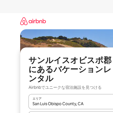
コ
ン
テ
ン
ツ
に
ス
キ
ッ
プ
サンルイスオビスポ郡
にあるバケーションレ
ンタル
Airbnbでユニークな宿泊施設を見つける
エリア
検索結果が表示されたら、上下の矢印キーを使っ