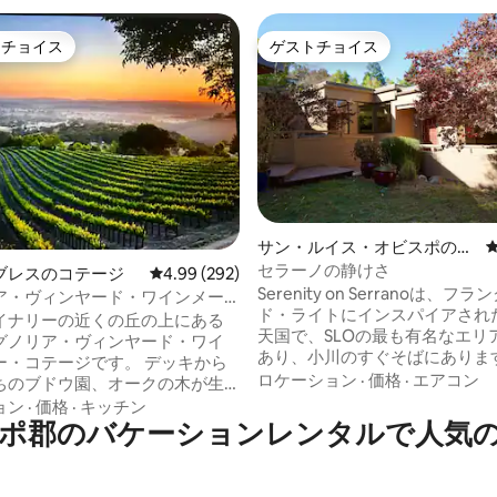
トチョイス
ゲストチョイス
ゲストチョイスです。
ゲストチョイス
中4.94つ星の平均評価
サン・ルイス・オビスポの一
軒家
セラーノの静けさ
ブレスのコテージ
レビュー292件、5つ星中4.99つ星の平均評価
4.99 (292)
Serenity on Serranoは、フ
ア・ヴィンヤード・ワインメー
ド・ライトにインスパイアされ
コテージ
イナリーの近くの丘の上にある
天国で、SLOの最も有名なエリ
グノリア・ヴィンヤード・ワイ
あり、小川のすぐそばにあります。
ー・コテージです。 デッキから
ミッドセンチュリーモダンな家
ロケーション
·
価格
·
エアコン
ちのブドウ園、オークの木が生
キング、ダウンタウン、ショッ
、そしてその先に広がる街の明
ョン
·
価格
·
キッチン
レストランまで徒歩圏内です。 野生の七
ポ郡のバケーションレンタルで人気
渡す広大な景色が見えます。 改
面鳥や鳥などに出会うことが多
納屋は完全なプライバシーを提
自然に備えてください。 ミニマリストな
が、パソロブレスのダウンタウ
デザインの静けさをお楽しみく
ずか8分です。 この魅力的な3ベ