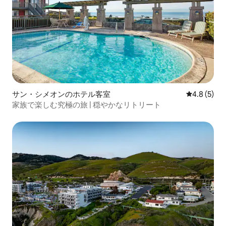
サン・シメオンのホテル客室
レビュー5
4.8 (5)
家族で楽しむ究極の旅 | 穏やかなリトリート