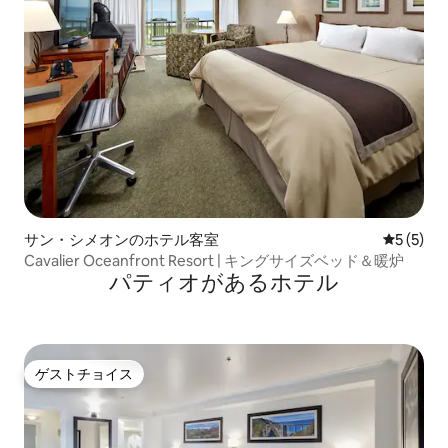
サン・シメオンのホテル客室
レビュー
5 (5)
Cavalier Oceanfront Resort | キングサイズベッド＆暖炉
パティオがあるホ⁠テ⁠ル
ゲストチョイス
ゲストチョイス