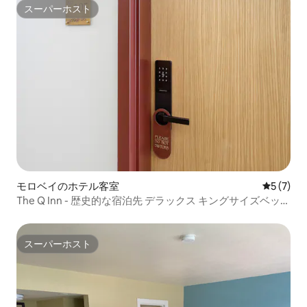
スーパーホスト
スーパーホスト
モロベイのホテル客室
レビュー
5 (7)
The Q Inn - 歴史的な宿泊先 デラックス キングサイズベッド
1台
スーパーホスト
スーパーホスト