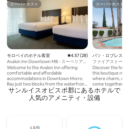
スーパーホスト
スーパーホスト
スーパーホスト
スーパーホスト
モロベイのホテル客室
レビュー28件、5つ星中4.57
4.57 (28)
パソ・ロブレスの
Avalon Inn Downtown MB - スーペリア2
ファイアストーン
クイーンパティオ
ーイングの近く＋
Welcome to the Avalon Inn offering
Discover the heart
comfortable and affordable
this boutique retr
accommodations in Downtown Morro
where charm, ele
Bay just two blocks from the waterfront.
come together. D
サンルイスオビスポ郡にあるホ⁠テ⁠ル⁠で
Enjoy views of Morro Rock and easy
into warmth and st
access to the beach, Morro Bay State
setting and beauti
人⁠気⁠のア⁠メ⁠ニ⁠テ⁠ィ⁠・設⁠備
Park and the golf course. Spacious guest
create the perfec
rooms feature plush bedding, free Wi-Fi,
memorable getawa
flat-screen TVs, mini-fridges,
offers a truly dist
microwaves, coffee makers, and luxury
the Central Coast,
toiletries. Our central location places you
in the refined beau
near dining, shops, attractions, and
of Paso Robles win