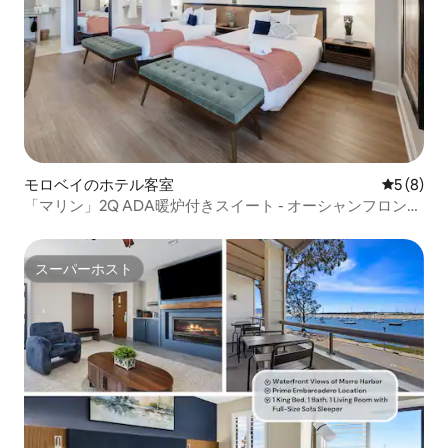
モロベイのホテル客室
レビュー
5 (8)
「マリン」2Q ADA暖炉付きスイート - オーシャンフロント
ビュー
スーパーホスト
スーパーホスト