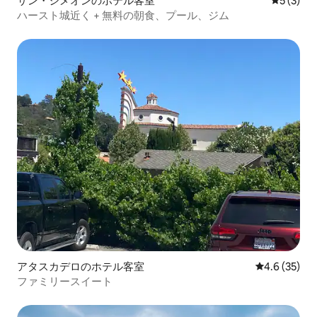
サン・シメオンのホテル客室
レビュー
5 (3)
ハースト城近く + 無料の朝食、プール、ジム
アタスカデロのホテル客室
レビュー35
4.6 (35)
ファミリースイート