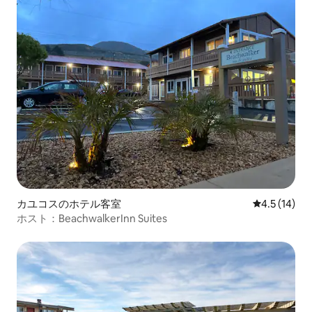
カユコスのホテル客室
レビュー14
4.5 (14)
ホスト：BeachwalkerInn Suites