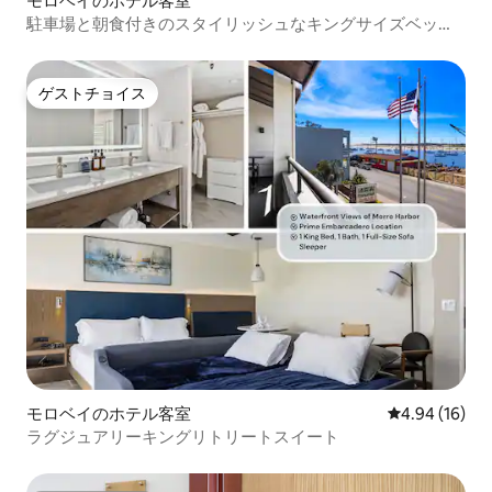
モロベイのホテル客室
駐車場と朝食付きのスタイリッシュなキングサイズベッド1
台のホテルスイート
ゲストチョイス
ゲストチョイス
モロベイのホテル客室
レビュー16件
4.94 (16)
ラグジュアリーキングリトリートスイート