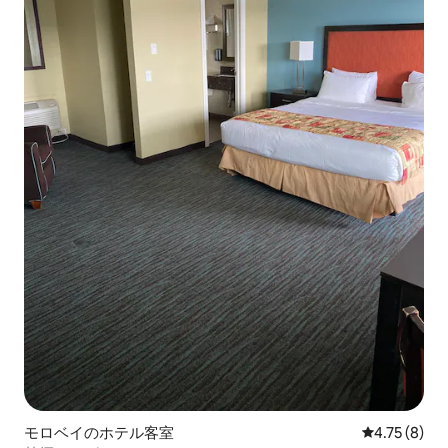
モロベイのホテル客室
レビュー8件
4.75 (8)