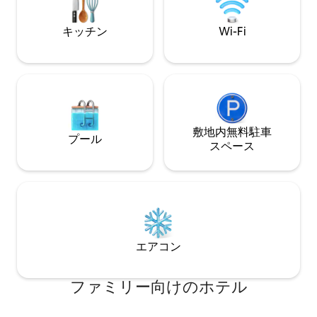
outdoor activities like hiking, biking,
fishing, or surfing.
キッチン
Wi-Fi
敷地内無料駐⁠車
プール
ス⁠ペ⁠ー⁠ス
エアコン
ファミリー向⁠け⁠のホ⁠テ⁠ル