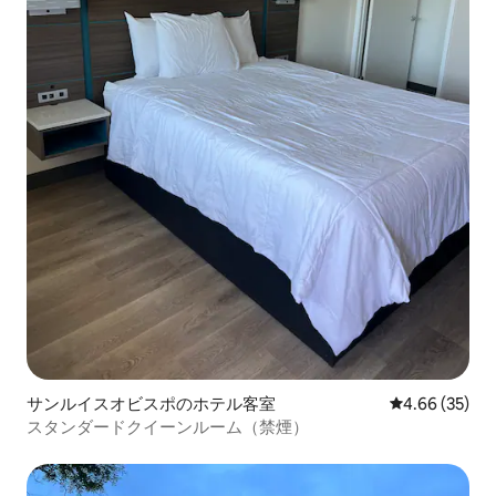
サンルイスオビスポのホテル客室
レビュー35件
4.66 (35)
スタンダードクイーンルーム（禁煙）