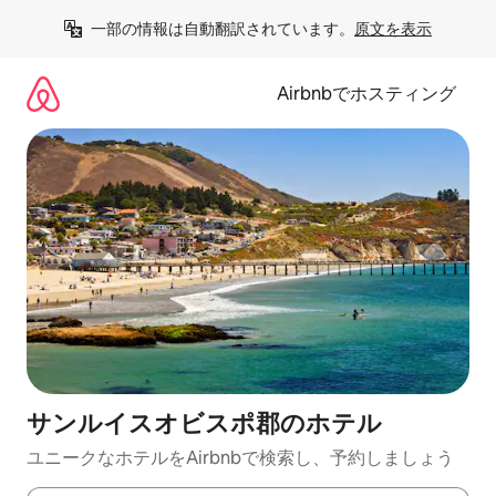
コ
一部の情報は自動翻訳されています。
原文を表示
ン
テ
ン
Airbnbでホスティング
ツ
に
ス
キ
ッ
プ
サンルイスオビスポ郡のホ⁠テ⁠ル
ユニークなホ⁠テ⁠ル⁠をAirbnb⁠で検⁠索⁠し⁠、予⁠約し⁠ま⁠し⁠ょ⁠う