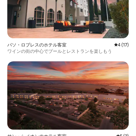
パソ・ロブレスのホテル客室
レビュー1
4 (17)
ワインの街の中心でプールとレストランを楽しもう