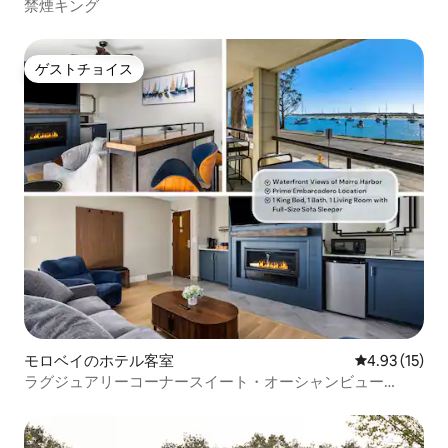
禁煙キング
ゲストチョイス
ゲストチョイス
モロベイのホテル客室
レビュー15件
4.93 (15)
ラグジュアリーコーナースイート・オーシャンビュー
（215）