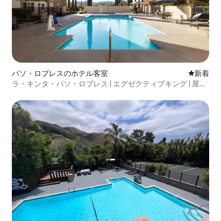
パソ・ロブレスのホテル客室
新しい宿
新着
ラ・キンタ・パソ・ロブレス | エグゼクティブキング | 屋外
プール