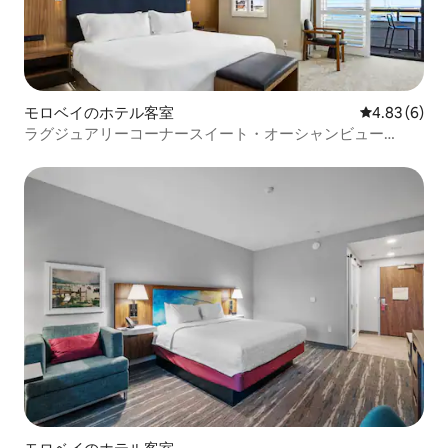
モロベイのホテル客室
レビュー6件
4.83 (6)
ラグジュアリーコーナースイート・オーシャンビュー
（317）