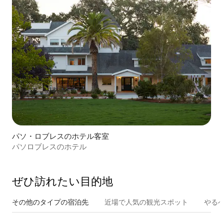
パソ・ロブレスのホテル客室
パソロブレスのホテル
ぜひ訪⁠れ⁠た⁠い目⁠的⁠地
その他のタ⁠イ⁠プ⁠の宿⁠泊⁠先
近場で人気の観光スポット
やる