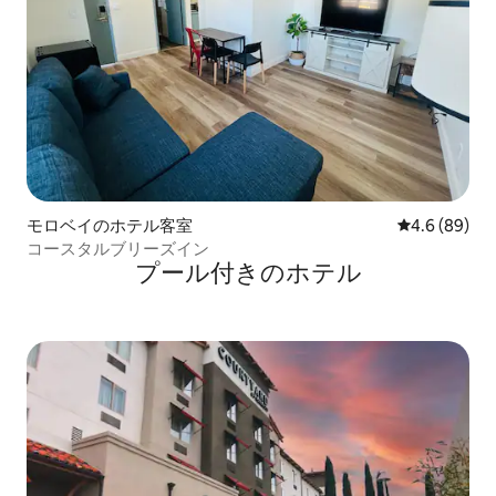
モロベイのホテル客室
レビュー89
4.6 (89)
コースタルブリーズイン
プール付きのホ⁠テ⁠ル