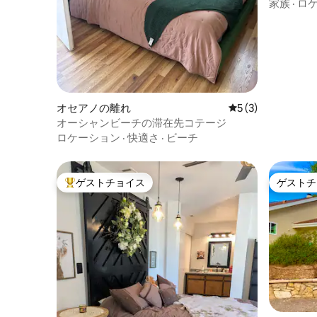
呂・ジャ
家族
·
ロ
オセアノの離れ
レビュー3件、5
5 (3)
オーシャンビーチの滞在先コテージ
ロケーション
·
快適さ
·
ビーチ
ゲストチョイス
ゲストチ
大好評のゲストチョイスです。
ゲストチ