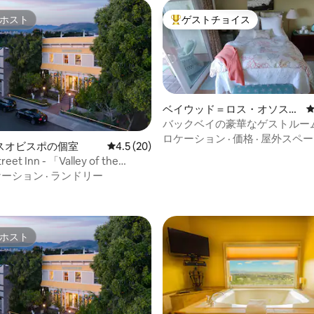
ホスト
ゲストチョイス
ホスト
大好評のゲストチョイスです。
ベイウッド＝ロス・オソスの
個室
バックベイの豪華なゲストルー
らしいホテルの代わり
ロケーション
·
価格
·
屋外スペー
スオビスポの個室
レビュー20件、5つ星中4.5つ星の平均評価
4.5 (20)
reet Inn - 「Valley of the
ルーム
ケーション
·
ランドリー
ホスト
ホスト