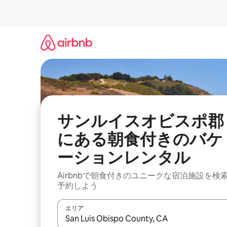
コ
ン
テ
ン
ツ
に
ス
キ
ッ
プ
サンルイスオビスポ郡
にある朝食付きのバケ
ーションレンタル
Airbnbで朝食付きのユニークな宿泊施設を検
予約しよう
エリア
検索結果が表示されたら、上下の矢印キーを使っ