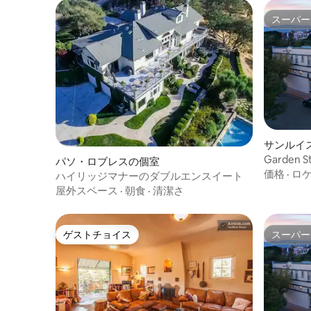
まで泊まったAirbnbの中で一番清潔で
す。 また来ます。」- Johnさん ゲストは
スーパー
スーパー
家全体を独占的に利用できます。 専用駐
車スペースは玄関からわずか数歩です。
敷地内にランドリー設備があります。 プ
ライベートガーデンのようなパティオ
で、モーニングコーヒーや午後のワイン
とチーズの盛り合わせをお楽しみいただ
けます。 ご質問があればお答えし、SLO
郡でのご滞在中にお食事の場所からアク
ティビティまでご提案いたします！ ほか
サンルイ
に必要なものがございましたら、お気軽
Garden St
パソ・ロブレスの個室
にお問い合わせください。 お客様にご満
Moon」
価格
·
ロ
足いただけるよう努めております！ ロフ
ハイリッジマナーのダブルエンスイート
トは、オールドタウン歴史地区のコーヒ
屋外スペース
·
朝食
·
清潔さ
ーハウス、レストラン、ショップ、木曜
日の夜のファーマーズマーケット、ヒス
トリックミッションの徒歩圏内にありま
ゲストチョイス
スーパー
す。 このエリアには素晴らしい散歩道、
ゲストチョイス
スーパー
自転車道、ハイキングコースがある素晴
らしい公園がたくさんあり、カリフォル
ニアポリテクニック州立大学まで車です
ぐです。 ロフトの南に数分行くと、エド
ナ・バレーワイン生産地の美しい中心部