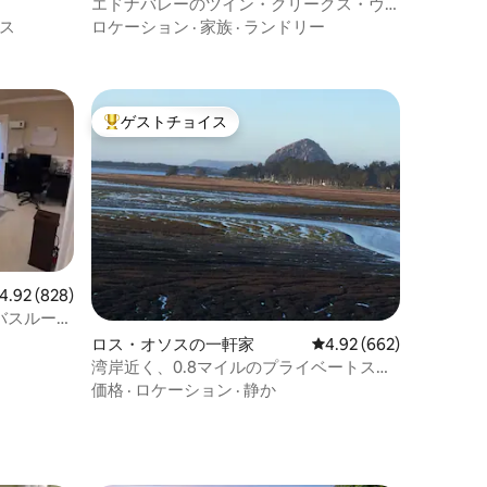
エドナバレーのツイン・クリークス・ヴ
ィンヤードにある魅力的な小さな家
ス
ロケーション
·
家族
·
ランドリー
ゲストチョイス
大好評のゲストチョイスです。
ビュー828件、5つ星中4.92つ星の平均評価
4.92 (828)
バスルーム
ロス・オソスの一軒家
レビュー662件、5つ星
4.92 (662)
湾岸近く、0.8マイルのプライベートスタ
ジオ
価格
·
ロケーション
·
静か