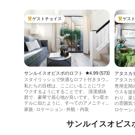
ゲストチョイス
ゲス
大好評のゲストチョイスです。
大好評の
サンルイスオビスポのロフト
レビュー573件、5つ星
4.99 (573)
アタスカ
スタイリッシュで快適なロフト付きタウ
アタスカ
ンハウス、SLOのダウンタウン
ゲストハ
私たちの目標は、ここにいることにワク
専用玄関
暇
ワクするようにすることです。 清潔感抜
ウスを提供して
群で、豪華で居心地が良いです。 5つ星ホ
わり、楽
テルに似たように、すべてのアメニティ
の雰囲気で飾
が用意されています。高級リネン、羽毛
バスルー
家族
·
ロケーション
·
外観・内装
ロケーシ
のベッド、豪華なローブ、コーヒーや午
設備（コ
後のワインとチーズのプレートを楽しめ
備えたキ
サンルイスオビス
る、素敵な庭園のようなパティオ。 ま
放送を備
た、ご自由にお楽しみいただけるよう
す。 Wi-Fiもご用意しております。 洗濯が