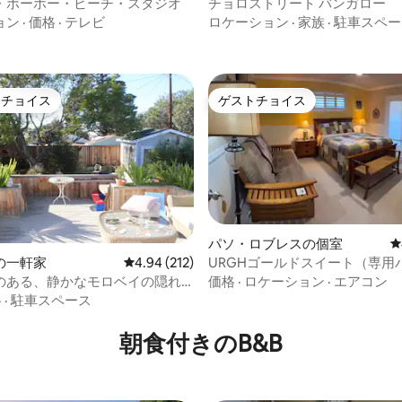
・ボーホー・ビーチ・スタジオ
チョロストリート バンガロー
4.83つ星の平均評価
ています。 アタスカデロのダウ
ョン
·
価格
·
テレビ
ロケーション
·
家族
·
駐車スペー
に近い中心部に位置し、ハイウ
の北/南、ハイウェイ41からモロベ
クセスできます。 ウーバー
者専用です（ただし、ポリシー
トチョイス
ゲストチョイス
ゲストチョイスです。
ゲストチョイス
やジャグジーの使用可否につい
にお問い合わせください）
パソ・ロブレスの個室
レ
URGHゴールドスイート（専用
の一軒家
レビュー212件、5つ星中4.94つ星の平均評価
4.94 (212)
中4.94つ星の平均評価
付き）
価格
·
ロケーション
·
エアコン
のある、静かなモロベイの隠れ
格
·
駐車スペース
朝食付きのB&B