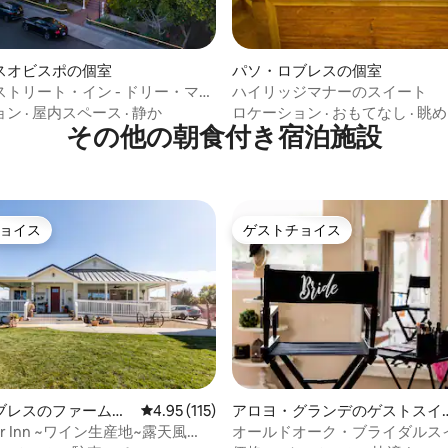
4.92つ星の平均評価
スオビスポの個室
パソ・ロブレスの個室
トリート・イン - ドリー・マッ
ハイリッジマナーのスイート
スイート
ョン
·
屋内スペース
·
静か
ロケーション
·
おもてなし
·
眺め
その他の朝食付き宿泊施設
ョイス
ゲストチョイス
ョイス
ゲストチョイス
ブレスのファームス
レビュー115件、5つ星中4.95つ星の平均評価
4.95 (115)
アロヨ・グランデのゲストスイ
ト
blar Inn ~ワイン生産地~露天風
オールドオーク・ブライダルス