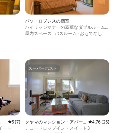
パソ・ロブレスの個室
ハイリッジマナーの豪華なダブルルーム
（エンスイート）
屋内スペース
·
バスルーム
·
おもてなし
スーパーホスト
スーパーホスト
ー
レビュー7件、5つ星中5つ星の平均評価
5 (7)
クヤマのマンション・アパー
レビュー25件、5つ星
4.76 (25)
ト
イート
デュードロップイン・スイート3