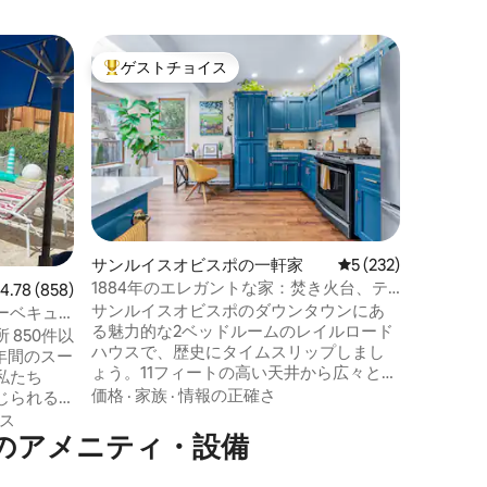
オセアノ
ゲストチョイス
ゲス
大好評のゲストチョイスです。
大好評
ート
Seare
ント・オ
ビーチま
置する豪
ミニアム
ム、リラ
ります。
家族
·
ロ
ス- 巨
内のレストラ
エジプト
サンルイスオビスポの一軒家
レビュー232件、5
5 (232)
モ、グロ
1884年のエレガントな家：焚き火台、テ
レビュー858件、5つ星中4.78つ星の平均評価
4.78 (858)
まで- 
スラテック、DT近く
サンルイスオビスポのダウンタウンにあ
ルイスオ
ーベキュ
る魅力的な2ベッドルームのレイルロード
イまで車
可・ベッド
件以
ハウスで、歴史にタイムスリップしまし
真の全ては
2年間のスー
ょう。11フィートの高い天井から広々とし
ださい。
私たち
たキッチンまで、保存された伝統をお楽
価格
·
家族
·
情報の正確さ
じられる
しみください。両方の寝室にあるパープ
います。
ス
ルのマットレスで贅沢に眠りましょう。
のアメニティ・設備
なペスト
裏庭のファイヤーピットのそばでリラッ
が詰まっ
クスしましょう。ダウンタウンまで徒歩
ールのメ