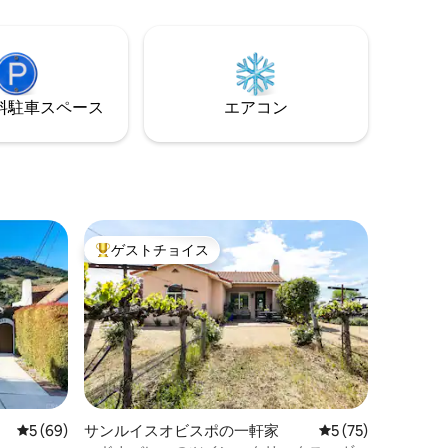
わずか7分、サリー・ルーのコーヒーショ
いやりの
ップや駅など5軒のレストランの隣です。
、リラッ
この完璧なロケーションの家で、これま
思ってし
でにないSLOの魅力を体験してください。
とリラッ
旅行計画を立てるにはメッセージをお送
り口があ
りください！
⁠車ス⁠ペ⁠ー⁠ス
エアコン
スルーム
う。クイ
上がご宿
ゲストチョイス
大好評のゲストチョイスです。
レビュー69件、5つ星中5つ星の平均評価
5 (69)
サンルイスオビスポの一軒家
レビュー75件、5
5 (75)