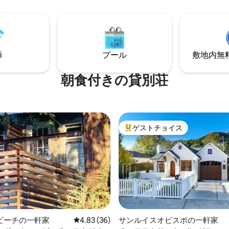
合は、新品の洗濯機と乾燥機を
ンテナンスを行い、全体的に思
す。 ゲストハウスには
ある気配りがなされているので
キがあり、地元のワインを飲み
クスしやすく、帰りたくないと
しい夕日を楽しむことができま
まいます。温かい季節のプール
クスできるパティオへの専用入
しております！ ご予約から
i
プール
敷地内無料駐
り、設備の整った広々としたバ
アウトまで、ご不明な点がござ
を気に入っていただけるでしょ
ら、必要に応じて対応いたしま
ーンベッド3台と布団で5名様以
朝食付きの貸別荘
泊いただけます。
す。 ゲストハウスに滞
ゲストの方々にお会いして挨拶
と思っていますが、それが不可
は、すべての宿泊施設をご用意
ゲストチョイス
できるだけ柔軟に
大好評のゲストチョイスです。
るよう努めておりますので、必
てアーリーチェックインやレイ
クアウトについてお気軽にお問
 関連情報とセントラ
トエリアの「お気に入りリス
ったハウスバインダーをご用意
女の夫レギー
内のメインの家に住んでいま
ビーチの一軒家
レビュー36件、5つ星中4.83つ星の平均評価
4.83 (36)
サンルイスオビスポの一軒家
、美しく成熟したオークの木々