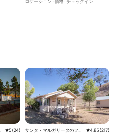
ロケーション
·
価格
·
チェックイン
ス
レビュー24件、5つ星中5つ星の平均評価
5 (24)
サンタ・マルガリータのファ
レビュー217件、5つ星
4.85 (217)