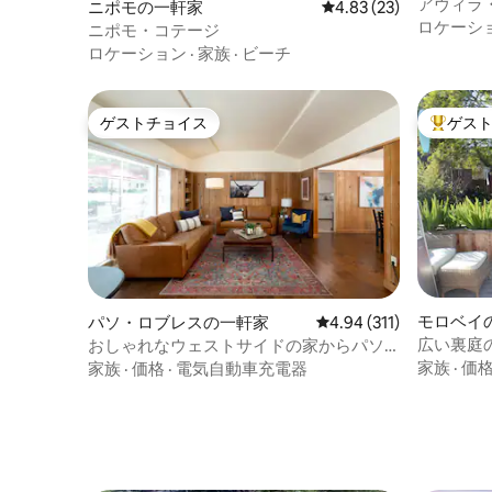
アヴィラ
ニポモの一軒家
レビュー23件、5つ星中
4.83 (23)
用意しておりますので、ご自由にお楽し
に囲まれ
ロケーシ
ニポモ・コテージ
みください。地元の卵、地元の焼き菓
ンタウン
ロケーション
·
家族
·
ビーチ
子、コーヒー、イリーエスプレッソ、オ
ェイ101
レンジジュース、新鮮なフルーツがお客
イへ簡単にア
様のご到着をお待ちしております。 あな
（Uber） 敷地内にプールがありますが、
たはSLOのすべての中心地にいますが、騒
住宅所有
ゲストチョイス
ゲス
ゲストチョイス
大好評の
音や深夜の人混みに悩まされることのな
やプール
い、賑やかな繁華街から十分離れた場所
ては事前
にいます。 ハイキングコースがたくさん
あり、有名なピスモビーチとアビラビー
チまでわずか数分です。 ロフトで自分を
甘やかしましょう。 レビューがすべてを
物語っています！ 最近のゲストのコメン
ト： 「素晴らしいロケーションです。
SLOのダウンタウンで起きていることすべ
モロベイ
パソ・ロブレスの一軒家
レビュー311件、5つ星
4.94 (311)
てまで徒歩圏内です。 装飾がとても素敵
広い裏庭
おしゃれなウェストサイドの家からパソ
で、ロフトは滞在中に必要なものがすべ
家
ロブレスのダウンタウンを歩こう
家族
·
価
家族
·
価格
·
電気自動車充電器
て揃うように慎重に計画されていまし
た。」-Pamさん 「ありがとうございまし
た！これまでで一番のAirbnbの滞在でし
た。対応が良く、滞在を許可してくれて
ありがとうございます。 また近いうちに
泊まりたいです！」- Andrewさん 「今日