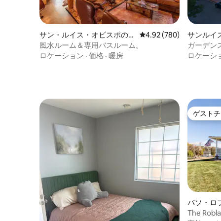
に到着します。 アビラ、シェル、ピスモ
ビーチまでわずか10分です。 電車|飛行機|
車|バス 当コンドミニアムからアムトラッ
ク・サンルイスオビスポ駅までわずか0.4
サン・ルイス・オビスポの個
レビュー780件、5つ星中
4.92 (780)
サンルイ
マイルです。 SLO郡地域空港から2.8マイ
室
風水ルーム＆専用バスルーム。
ガーデンス
ルです。 地域のバスサービスへのアクセ
キーン・
ロケーション
·
価格
·
暖房
ロケーシ
スも簡単です。 ダウンタウンSLOの中心
部まで徒歩3分 空港への送迎には、以下を
おすすめします サンルイスオビスポ郡地
域空港（SLO）でUberに乗車 お部屋は快
適で2人に最適です。
ゲストチ
ゲストチ
パソ・ロ
テイ
The Ro