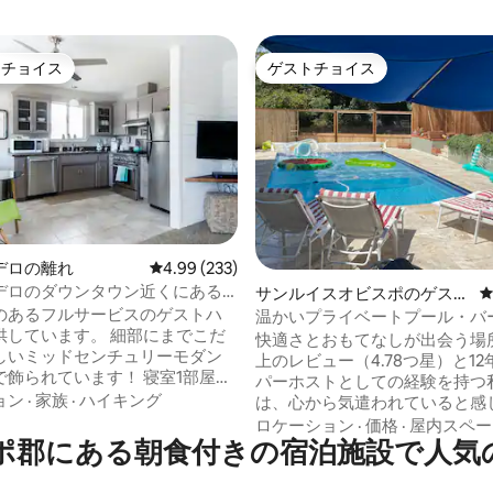
トチョイス
ゲストチョイス
ゲストチョイスです。
ゲストチョイス
中4.99つ星の平均評価
デロの離れ
レビュー233件、5つ星中4.99つ星の平均評価
4.99 (233)
デロのダウンタウン近くにある
サンルイスオビスポのゲスト
ウスで過ごすロマンチックな休
のあるフルサービスのゲストハ
スイート
温かいプライベートプール・バ
います。 細部にまでこだ
ー・キッチン。6名様まで宿泊
快適さとおもてなしが出会う場所 850
しいミッドセンチュリーモダン
3台
上のレビュー（4.78つ星）と1
られています！ 寝室1部屋、
パーホストとしての経験を持つ
ム1箇所、すべてのアメニティ・
ョン
·
家族
·
ハイキング
は、心から気遣われていると感
ーヒーステーションを含む）を
滞在を提供することに注力して
ロケーション
·
価格
·
屋内スペー
ッチン、スマートテレビと衛星
ポ郡にある朝食付きの宿泊施設で人気
ゲストはワイン、チーズ、新鮮
えたリビングルームがありま
リー、そして朝食のお気に入り
た冷蔵庫に到着します。毎日プ