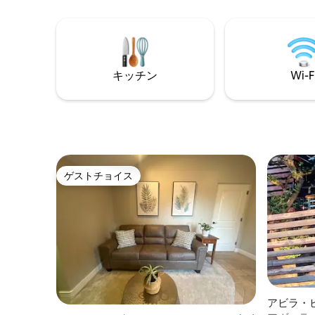
に、初日の朝食アイテムが含まれていま
必要な場
す！..オーガニック卵、地元の焼き菓子、
ご用意しておりま
コーヒー、エスプレッソ、ジュース、フ
専用デッ
ルーツ、ヨーグルト。 何よりも、ロケー
ながら美
ションは夢のようです！ ダウンタウンの
す！ デッキの隣には椅子付きの屋外テー
文化的中心地からわずか数ブロックで
ブルもご用意
キッチン
Wi-F
す。 「SLOライフ」を体験するのに最適
チェック
なロケーションです！ このロフトは、お
いました
客様におもてなしを感じていただき、喜
す。 できるだけ快適にご滞在いただくこ
んでいただけるように専門的に設計され
とを目指していま
ています！ 帰りたくなくなるでしょ
在中に、
う！！ ロマンチックな休暇、楽しい女子
できれば
旅行、出張旅行にも最適です。 私たちは
能な場合
ゲストチョイス
旅行が大好きで、ほかの場所と差をつけ
しております！ また、
ゲストチョイス
る細かなディテールに感謝しています。
対応でき
その経験をここで活用しています。 すべ
要に応じ
てのアメニティ・設備が慎重に提供され
トチェッ
ています。 5つ星ホテルに似た設備で、
い合わせください。
Wi-Fi、スマートテレビ、ベッドルームに
ルコース
は趣のある電気暖炉、高級リネン、快適
ト」が入
なベッド、豪華なローブ、素敵な庭園の
しています。 シャノンと彼
ようなパティオで素敵な朝食を楽しんだ
は、敷地
り、午後のワインとチーズの盛り合わせ
す。 ゲストハウスは、古風で静かなエリ
アビラ・
を楽しむことができます。 朝食用品もご
アにある