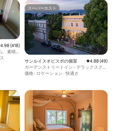
スーパーホスト
スーパーホスト
レビュー418件、5つ星中4.98つ星の平均評価
4.98 (418)
ム、素晴
ス
サンルイスオビスポの個室
レビュー49件、5つ星
4.88 (49)
ガーデンストリートイン - デラックスクイ
ーンルーム
価格
·
ロケーション
·
快適さ