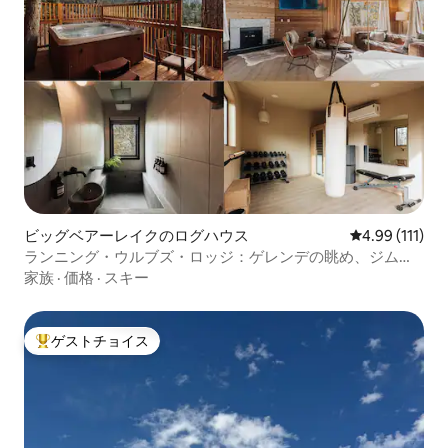
ビッグベアーレイクのログハウス
レビュー111
4.99 (111)
ランニング・ウルブズ・ロッジ：ゲレンデの眺め、ジム、
スパ、ペット
家族
·
価格
·
スキー
ゲストチョイス
大好評のゲストチョイスです。