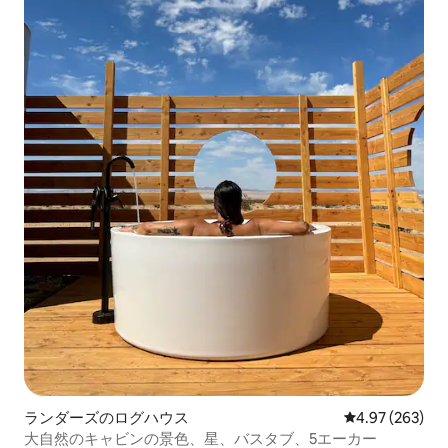
ランダーズのログハウス
レビュー263件
4.97 (263)
大自然のキャビンの景色、星、バスタブ、5エーカー