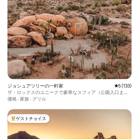
ジョシュアツリーの一軒家
レビュー1
5 (133)
ザ・ロックスのユニークで豪華なスフィア（公園入口まで2
分）
価格
·
家族
·
グリル
ゲストチョイス
大好評のゲストチョイスです。