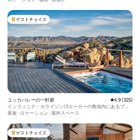
ゲストチョイス
大好評のゲストチョイスです。
ユッカバレーの一軒家
レビュー325
4.9 (325)
インフィニテ・ホライゾン| 5エーカーの敷地内にあるプー
ル、スパ、ファイヤーピット
家族
·
ロケーション
·
屋外スペース
ゲストチョイス
大好評のゲストチョイスです。