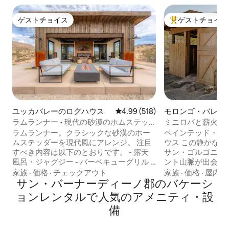
ゲストチョイス
ゲストチョイス
ゲストチョイス
大好評のゲストチ
ユッカバレーのログハウス
レビュー518件、5つ星中4.99
4.99 (518)
モロンゴ・バレー
ラムランナー • 現代の砂漠のホムステッ
ミニロバと薪火バ
ド
然に囲まれたログ
ラムランナー。クラシックな砂漠のホー
ペインテッド・キ
ムステッダーを現代風にアレンジ。 注目
ウス この静かなキャビンは、高地砂漠と
すべき内容は以下のとおりです。 - 露天
サン・ゴルゴニオ
風呂・ジャグジー - バーベキューグリル -
ント山脈が出会う
カウボーイ浴槽 - テスラ充電器 -複数のフ
ーを見下ろす渓谷
家族
·
価格
·
チェックアウト
家族
·
価格
·
屋内ス
ァイヤーピット -パラシュートリネン -
サン・バーナーディーノ郡のバケーシ
ます。5エーカー
Sonosサウンドシステム - どこまでも続く
ウスであるこのキ
ョンレンタルで人気のアメニティ・設
砂漠の眺望 - 設備の充実したキッチン -屋
地と境界を接する
備
外の星空観察用デイベッド -屋外ダイニン
あります。敷地内
グ付きの大きな日陰のパティオ - 8 x 20フ
トレイルをハイキ