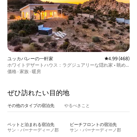
ユッカバレーの一軒家
レビュー468件
4.99 (468)
ホワイトデザートハウス：ラグジュアリーな隠れ家 • 眺め •
スパ
価格
·
家族
·
暖房
ぜひ訪⁠れ⁠た⁠い目⁠的⁠地
その他のタ⁠イ⁠プ⁠の宿⁠泊⁠先
やるべきこと
ペットと泊まれる宿泊先
ビーチフロントの宿泊先
サン・バーナーディーノ郡
サン・バーナーディーノ郡