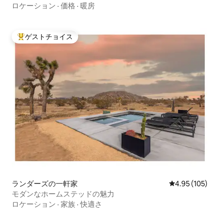
ロケーション
·
価格
·
暖房
ゲストチョイス
大好評のゲストチョイスです。
ランダーズの一軒家
レビュー105件
4.95 (105)
モダンなホームステッドの魅力
ロケーション
·
家族
·
快適さ