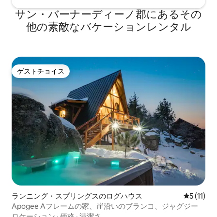
サン・バーナーディーノ郡にあるその
他の素敵なバケーションレンタル
ゲストチョイス
ゲストチョイス
ランニング・スプリングスのログハウス
レビュー1
5 (11)
Apogee Aフレームの家、崖沿いのブランコ、ジャグジー
ロケーション
·
価格
·
清潔さ