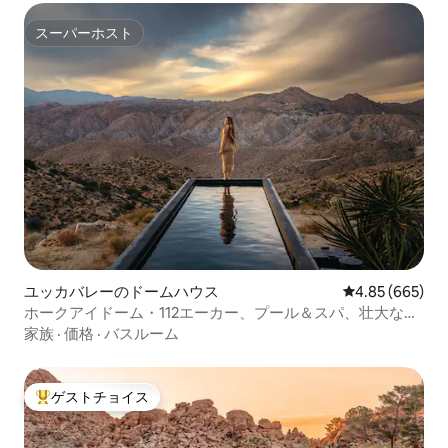
スーパーホスト
スーパーホスト
ユッカバレーのドームハウス
レビュー665件
4.85 (665)
ホークアイドーム・112エーカー、プール＆スパ、壮大な景
色
家族
·
価格
·
バスルーム
ゲストチョイス
大好評のゲストチョイスです。