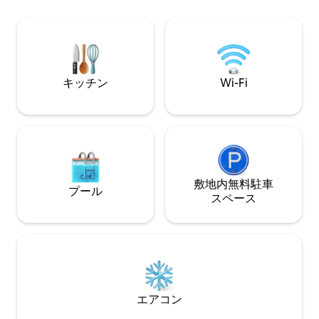
ィートの開閉式ガラスの壁があるサンル
可愛いミニロバ4
ーム -地元のアーティスト、アナ・ディジ
を燃やして温める
ャロナルドがデザインした屋内の壁画
り（または冷たい
きます。2名様に
スペースがありま
キッチン
Wi-Fi
敷地内無料駐⁠車
プール
ス⁠ペ⁠ー⁠ス
エアコン