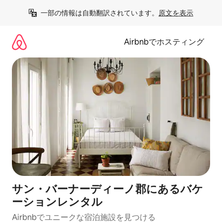
コ
一部の情報は自動翻訳されています。
原文を表示
ン
テ
ン
Airbnbでホスティング
ツ
に
ス
キ
ッ
プ
サン・バーナーディーノ郡にあるバケ
ーションレンタル
Airbnbでユニークな宿泊施設を見つける