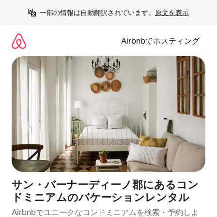
コ
一部の情報は自動翻訳されています。
原文を表示
ン
テ
ン
Airbnbでホスティング
ツ
に
ス
キ
ッ
プ
サン・バーナーディーノ郡にあるコン
ドミニアムのバケーションレンタル
Airbnbでユニークなコンドミニアムを検索・予約しよ