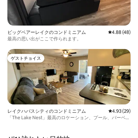
ビッグベアーレイクのコンドミニアム
レビュー48件
4.88 (48)
最高の思い出がここで作られます。
ゲストチョイス
ゲストチョイス
レイクハバスシティのコンドミニアム
レビュー29件
4.93 (29)
「The Lake Nest」最高のロケーション、プール、バーベキ
ュー、ボート駐車場付き