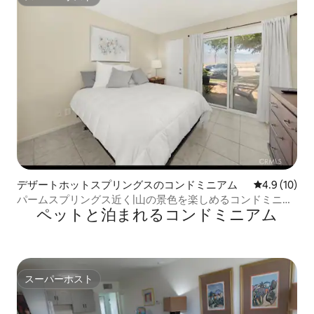
スーパーホスト
デザートホットスプリングスのコンドミニアム
レビュー10
4.9 (10)
パームスプリングス近く|山の景色を楽しめるコンドミニア
ペットと泊まれるコンドミニアム
ム
スーパーホスト
スーパーホスト