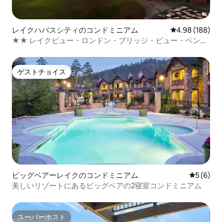
レイクハバスシティのコンドミニアム
レビュー188件
4.98 (188)
★★ レイクビュー・ロンドン・ブリッジ・ビュー・ペント
ハウス・スイート ★
ゲストチョイス
ゲストチョイス
ビッグベアーレイクのコンドミニアム
レビュー
5 (6)
美しいリゾートにあるビッグベアの2寝室コンドミニアム
スーパーホスト
スーパーホスト