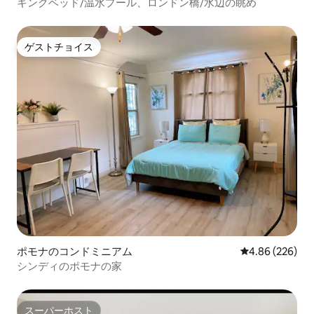
キングベッド/温水プール、ロンドン橋/水辺の眺め
ゲストチョイス
ゲストチョイス
ポモナのコンドミニアム
レビュー226件
4.86 (226)
シンディのポモナの家
スーパーホスト