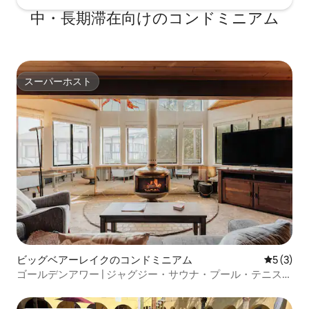
中・長期滞在向けのコンドミニアム
スーパーホスト
スーパーホスト
ビッグベアーレイクのコンドミニアム
レビュー
5 (3)
ゴールデンアワー | ジャグジー・サウナ・プール・テニス・
ゲート付き！