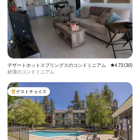
デザートホットスプリングスのコンドミニアム
レビュー30件
4.73 (30)
砂漠のコンドミニアム
ゲストチョイス
大好評のゲストチョイスです。