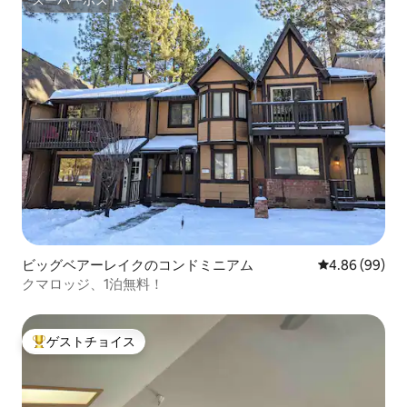
スーパーホスト
ビッグベアーレイクのコンドミニアム
レビュー99件
4.86 (99)
クマロッジ、1泊無料！
ゲストチョイス
大好評のゲストチョイスです。