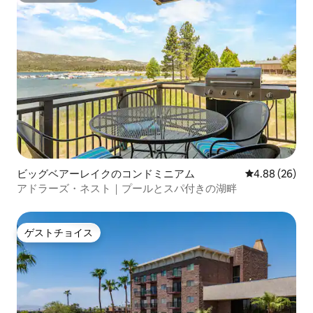
ビッグベアーレイクのコンドミニアム
レビュー26件
4.88 (26)
アドラーズ・ネスト｜プールとスパ付きの湖畔
ゲストチョイス
ゲストチョイス