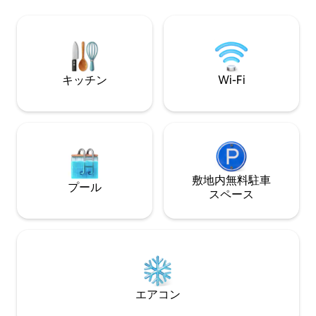
洗濯機・乾燥機、
隅々まで手入れが行き届いた特別なコン
ットなどがありま
ドミニアムです。私たちと同じように楽
ミュニティには、
しんでいただけることを願っています！
ックエリア、テニ
@ havasu.classiccondoをフォローして、
ト、グリルエリア
滞在中の写真をシェアし、
ートとゲスト用駐
#havasuclassiccondoをタグ付けしてく
キッチン
Wi-Fi
ださい TPT税番号21318426許可証：24
0046077
敷地内無料駐⁠車
プール
ス⁠ペ⁠ー⁠ス
エアコン