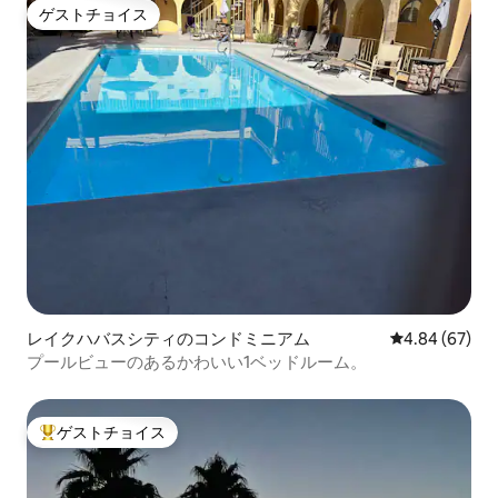
ゲストチョイス
ゲストチョイス
レイクハバスシティのコンドミニアム
レビュー67件
4.84 (67)
プールビューのあるかわいい1ベッドルーム。
ゲストチョイス
大好評のゲストチョイスです。