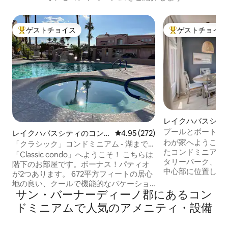
ゲストチョイス
ゲストチョイス
大好評のゲストチョイスです。
大好評のゲストチ
レイクハバスシテ
ドミニアム
プールとボート用
レイクハバスシティのコン
レビュー272件、5つ星中4.95
4.95 (272)
別荘！
わが家へようこそ
ドミニアム
「クラシック」コンドミニアム - 湖まで
たコンドミニアム
徒歩！
「Classic condo」へようこそ！ こちらは
タリーパーク、ゴ
階下のお部屋です。ボーナス！パティオ
中心部に位置して
が2つあります。 672平方フィートの居心
ドミニアムには4
地の良い、クールで機能的なバケーショ
ンサイズベッド2
サン・バーナーディーノ郡にあるコン
ン生活。 フォードのテールゲートから
ド1台とメモリーフ
「クラシックビーチの美しいアート」ま
ドミニアムで人気のアメニティ・設備
台）をご用意して
で、仕上げは笑顔になって、くつろぎ、
備には、テレビ、無
リラックスさせてくれます。 こちらは