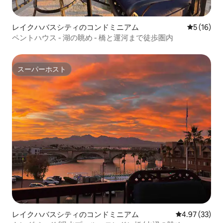
レイクハバスシティのコンドミニアム
レビュー1
5 (16)
ペントハウス - 湖の眺め - 橋と運河まで徒歩圏内
スーパーホスト
スーパーホスト
レイクハバスシティのコンドミニアム
レビュー33件
4.97 (33)