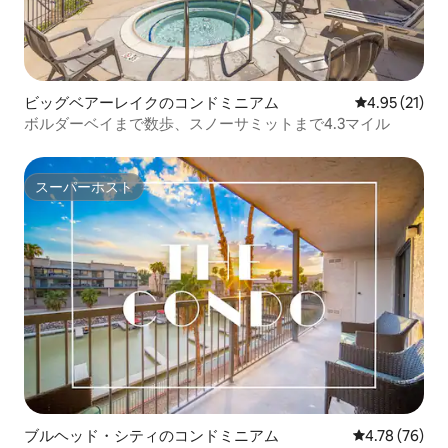
ビッグベアーレイクのコンドミニアム
レビュー21件
4.95 (21)
ボルダーベイまで数歩、スノーサミットまで4.3マイル
スーパーホスト
スーパーホスト
ブルヘッド・シティのコンドミニアム
レビュー76件
4.78 (76)