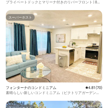
プライベートドックとマリーナ付きのリバーフロント | 8名
様用
スーパーホスト
スーパーホスト
フォンターナのコンドミニアム
レビュー70件
4.81 (70)
素晴らしい新しいコンドミニアム（ビクトリアガーデン／
オンタリオミルズ）
スーパーホスト