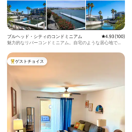
ブルヘッド・シティのコンドミニアム
レビュー100件
4.93 (100)
魅力的なリバーコンドミニアム。自宅のような居心地で
す。
ゲストチョイス
大好評のゲストチョイスです。