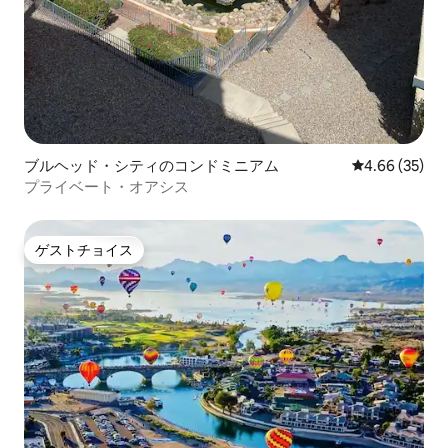
ブルヘッド・シティのコンドミニアム
レビュー35件
4.66 (35)
プライベート・オアシス
ゲストチョイス
ゲストチョイス