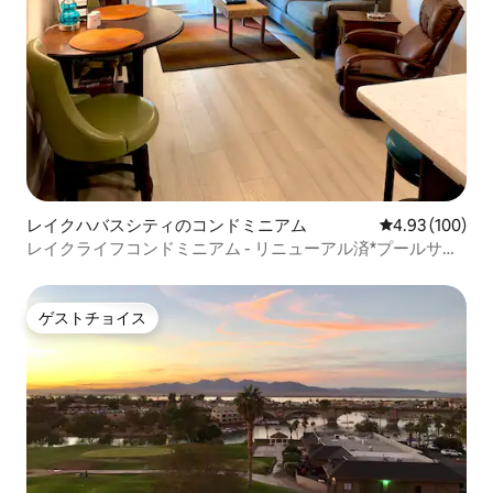
レイクハバスシティのコンドミニアム
レビュー100件
4.93 (100)
レイクライフコンドミニアム - リニューアル済*プールサイ
ド*中心部
ゲストチョイス
ゲストチョイス