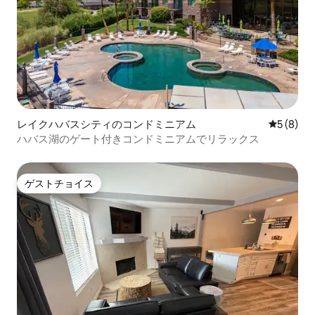
レイクハバスシティのコンドミニアム
レビュー
5 (8)
ハバス湖のゲート付きコンドミニアムでリラックス
ゲストチョイス
ゲストチョイス