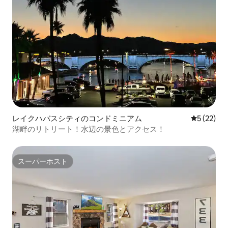
レイクハバスシティのコンドミニアム
レビュー2
5 (22)
湖畔のリトリート！水辺の景色とアクセス！
スーパーホスト
スーパーホスト