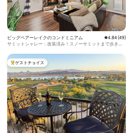
ビッグベアーレイクのコンドミニアム
レビュー49件
4.84 (49)
サミットシャレー：改装済み！スノーサミットまで歩きま
しょう！
ゲストチョイス
大好評のゲストチョイスです。