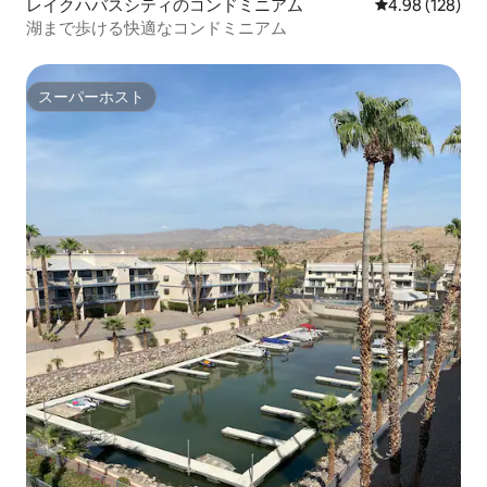
レイクハバスシティのコンドミニアム
レビュー128件
4.98 (128)
湖まで歩ける快適なコンドミニアム
スーパーホスト
スーパーホスト