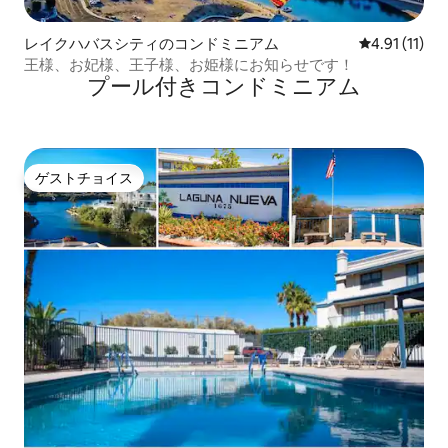
レイクハバスシティのコンドミニアム
レビュー11件
4.91 (11)
王様、お妃様、王子様、お姫様にお知らせです！
プール付きコンドミニアム
ゲストチョイス
ゲストチョイス