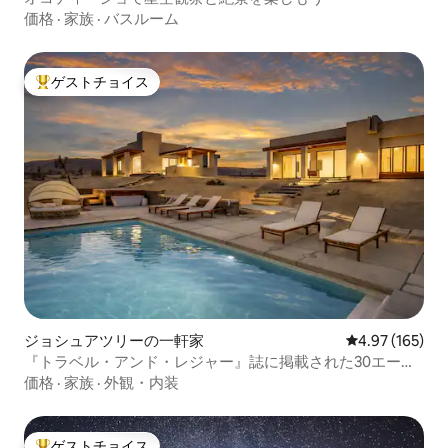
価格
·
家族
·
バスルーム
ゲストチョイス
大好評のゲストチョイスです。
ジョシュアツリーの一軒家
レビュー165件
4.97 (165)
『トラベル・アンド・レジャー』誌に掲載された30エーカ
ーのジョシュアツリーの大邸宅
価格
·
家族
·
外観・内装
ゲストチョイス