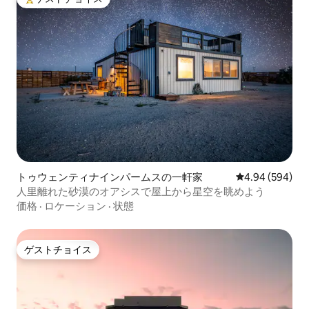
大好評のゲストチョイスです。
トゥウェンティナインパームスの一軒家
レビュー594件
4.94 (594)
人里離れた砂漠のオアシスで屋上から星空を眺めよう
価格
·
ロケーション
·
状態
ゲストチョイス
ゲストチョイス