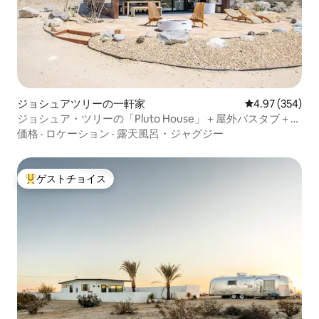
ジョシュアツリーの一軒家
レビュー354件
4.97 (354)
ジョシュア・ツリーの「Pluto House」＋屋外バスタブ＋砂
漠の眺望
価格
·
ロケーション
·
露天風呂・ジャグジー
ゲストチョイス
大好評のゲストチョイスです。