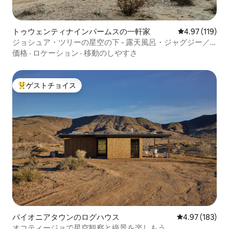
トゥウェンティナインパームスの一軒家
レビュー119件
4.97 (119)
ジョシュア・ツリーの星空の下 - 露天風呂・ジャグジー／
ファイヤーピット
価格
·
ロケーション
·
移動のしやすさ
ゲストチョイス
大好評のゲストチョイスです。
パイオニアタウンのログハウス
レビュー183件
4.97 (183)
オコティージョで星空観察と絶景を楽しもう