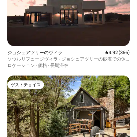
ジョシュアツリーのヴィラ
レビュー366件
4.92 (366)
ソウルリフュージヴィラ - ジョシュアツリーの砂漠での休
暇
ロケーション
·
価格
·
長期滞在
ゲストチョイス
ゲストチョイス