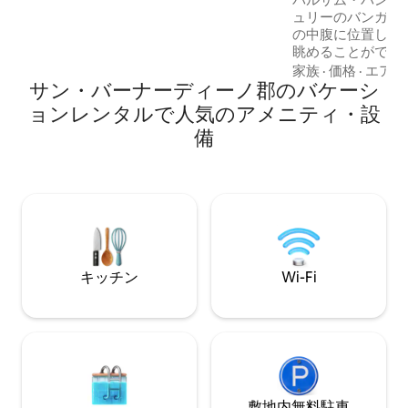
Houseは、快適に過ごすためのすべての
ュリーのバンガロ
アメニティ・設備を備えたリラクゼーシ
の中腹に位置し、
ョンスペースとして設計されています。
眺めることができ
このプライベートな場所は、ロマンチッ
ムーンリッジ地区
家族
·
価格
·
エアコ
クな休暇や、友人や家族との思い出に残
サン・バーナーディーノ郡のバケーシ
アのスロープまで徒
る休暇に最適です。
す。スノーサミッ
ョンレンタルで人気のアメニティ・設
林公園のハイキン
備
にあります。 石造りの暖炉のそばでくつ
ろぎ、天井から床
に美しい景色をお楽
キ、ファイヤーピ
食事エリア、景色
ゲストの後にサー
た木の茂る庭をお
キッチン
Wi-Fi
敷地内無料駐⁠車