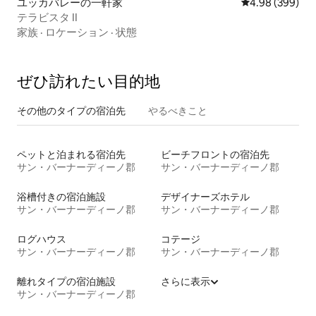
ユッカバレーの一軒家
レビュー399件
4.98 (399)
テラビスタ II
家族
·
ロケーション
·
状態
ぜひ訪⁠れ⁠た⁠い目⁠的⁠地
その他のタ⁠イ⁠プ⁠の宿⁠泊⁠先
やるべきこと
ペットと泊まれる宿泊先
ビーチフロントの宿泊先
サン・バーナーディーノ郡
サン・バーナーディーノ郡
浴槽付きの宿泊施設
デザイナーズホテル
サン・バーナーディーノ郡
サン・バーナーディーノ郡
ログハウス
コテージ
サン・バーナーディーノ郡
サン・バーナーディーノ郡
離れタイプの宿泊施設
さらに表示
サン・バーナーディーノ郡