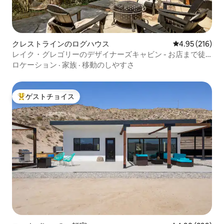
クレストラインのログハウス
レビュー216件
4.95 (216)
レイク・グレゴリーのデザイナーズキャビン - お店まで徒
歩ですぐ！
ロケーション
·
家族
·
移動のしやすさ
ゲストチョイス
大好評のゲストチョイスです。