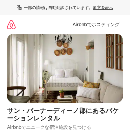
コ
一部の情報は自動翻訳されています。
原文を表示
ン
テ
ン
Airbnbでホスティング
ツ
に
ス
キ
ッ
プ
サン・バーナーディーノ郡にあるバケ
ーションレンタル
Airbnbでユニークな宿泊施設を見つける