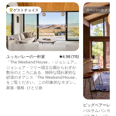
ゲストチョイス
スーパーホスト
大好評のゲストチョイスです。
スーパーホスト
ユッカバレーの一軒家
レビュー115件、5つ星中4.98
4.98 (115)
「The Weekend House」 - ジョシュアツ
リー
ジョシュア・ツリー国立公園からわずか
数分のところにある、独特な隠れ家的な
砂漠のオアシス「The Weekend House」
をご覧ください。 この印象的なモダンな
建築物は、Airbnbでも人気があり、現在
家族
·
価格
·
ひとり旅
は新しいオーナーにより運営されていま
す。10エーカーの広大な砂漠の中にあ
り、ほかの人々に邪魔されることのない
ビッグベアーレイ
隠れ家的な空間です。 ミニマリズムとラ
家
バルサムバンガロー
グジュアリーを融合させたThe Weekend
場まで1分、ジャ
バルサム・バンガ