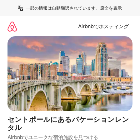
コ
一部の情報は自動翻訳されています。
原文を表示
ン
テ
ン
Airbnbでホスティング
ツ
に
ス
キ
ッ
プ
セントポールにあるバケーションレン
タル
Airbnbでユニークな宿泊施設を見つける