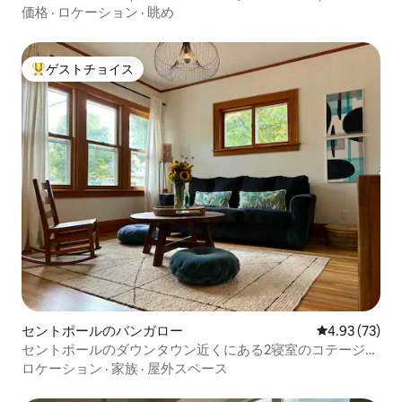
価格
·
ロケーション
·
眺め
ゲストチョイス
大好評のゲストチョイスです。
セントポールのバンガロー
レビュー73件
4.93 (73)
セントポールのダウンタウン近くにある2寝室のコテージ
（まるまる貸切）
ロケーション
·
家族
·
屋外スペース