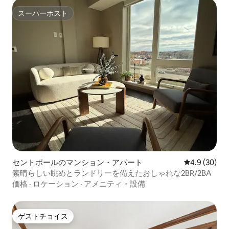
スーパーホスト
スーパーホスト
セントポールのマンション・アパート
レビュー30
4.9 (30)
素晴らしい眺めとランドリーを備えたおしゃれな2BR/2BA
価格
·
ロケーション
·
アメニティ・設備
ゲストチョイス
ゲストチョイス