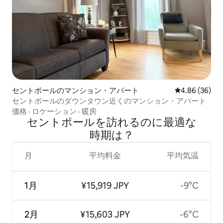
セントポールのマンション・アパート
レビュー36件
4.86 (36)
セントポールのダウンタウン近くのマンション・アパート
価格
·
ロケーション
·
暖房
セントポールを訪⁠れ⁠るの⁠に最⁠適⁠な
時⁠期⁠は⁠？
月
平均料金
平均気温
1月
¥15,919 JPY
-9°C
2月
¥15,603 JPY
-6°C