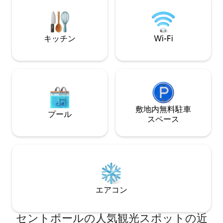
地およびWahpekute
ルの滞在をお探しのカップル/おひとり様
Oyate族の領地
の旅行者に最適です。 レコード、DVD、
ゲームが揃っています。 ホストは敷地内
に住んでおり、提案やプライバシーを提
キッチン
Wi-Fi
供できます。
敷地内無料駐⁠車
プール
ス⁠ペ⁠ー⁠ス
エアコン
セントポールの人気観光スポットの近