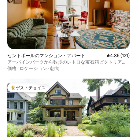
セントポールのマンション・アパート
レビュー121件
4.86 (121)
アーバインパークから数歩のレトロな宝石箱ビクトリア朝
様式の家
価格
·
ロケーション
·
朝食
ゲストチョイス
大好評のゲストチョイスです。