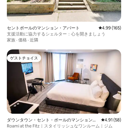
セントポールのマンション・アパート
レビュー165件
4.99 (165)
支援活動に協力するシェルター：心を開きましょう
家族
·
価格
·
近隣
ゲストチョイス
ゲストチョイス
ダウンタウン・セント・ポールのマンション・
レビュー58件
4.91 (58)
アパート
Roami at the Fitz｜スタイリッシュなワンルーム｜ジム