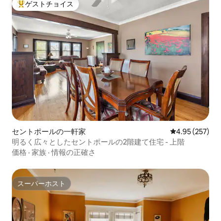
ゲストチョイス
大好評のゲストチョイスです。
セントポールの一軒家
レビュー257件
4.95 (257)
明るく広々としたセントポールの2階建て住宅 - 上階
価格
·
家族
·
情報の正確さ
スーパーホスト
スーパーホスト