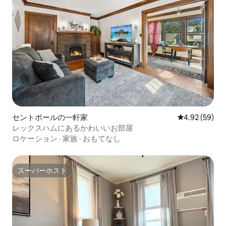
セントポールの一軒家
レビュー59件
4.92 (59)
レックスハムにあるかわいいお部屋
ロケーション
·
家族
·
おもてなし
スーパーホスト
スーパーホスト