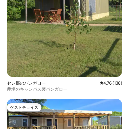
セレ郡のバンガロー
レビュー138件
4.76 (138)
農場のキャンバス製バンガロー
ゲストチョイス
ゲストチョイス