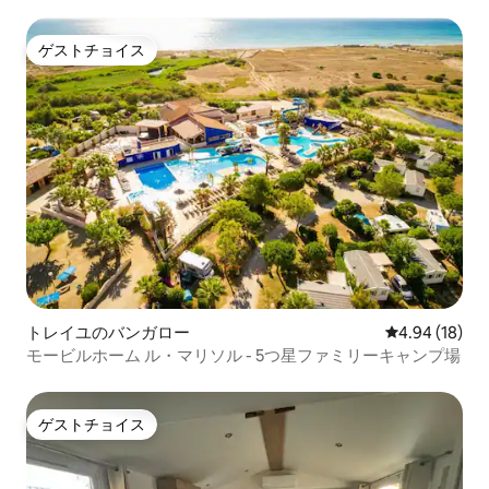
ゲストチョイス
ゲストチョイス
トレイユのバンガロー
レビュー18件
4.94 (18)
モービルホーム ル・マリソル - 5つ星ファミリーキャンプ場
ゲストチョイス
ゲストチョイス