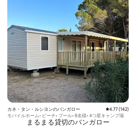
カネ・タン・ルシヨンのバンガロー
レビュー142件
4.77 (142)
モバイルホーム• ビーチ• プール• 8名様• 4つ星キャンプ場
まるまる貸切のバンガロー