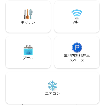
ビール＆アイスメーカー 電気オーブン プ
ルをご利用いただ
ランチャグリル ベッドリネン、タオル 清
キャンプ場内には
掃込み 洗濯機 食器洗い機 ビールメーカ
ーム（最大5名様
ー、製氷機
キッチン
Wi-Fi
敷地内無料駐⁠車
プール
ス⁠ペ⁠ー⁠ス
エアコン