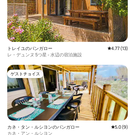
トレイユのバンガロー
レビュー13件
4.77 (13)
レ・デュンヌ 5つ星 - 水辺の宿泊施設
ゲストチョイス
ゲストチョイス
カネ・タン・ルシヨンのバンガロー
レビュー9
5.0 (9)
カネ・アン・ルシヨン