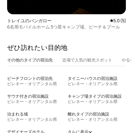
トレイユのバンガロー
レビュー5
5.0 (5)
6名用モバイルホーム 5つ星キャンプ場、ビーチ＆プール
ぜひ訪⁠れ⁠た⁠い目⁠的⁠地
その他のタ⁠イ⁠プ⁠の宿⁠泊⁠先
近場で人気の観光スポット
やる
ビーチフロントの宿泊先
タイニーハウスの宿泊施設
ピレネー・オリアンタル県
ピレネー・オリアンタル県
サウナ付きの宿泊施設
キャンプ場タイプの宿泊施設
ピレネー・オリアンタル県
ピレネー・オリアンタル県
泊まれる城
離れタイプの宿泊施設
ピレネー・オリアンタル県
ピレネー・オリアンタル県
デザイナーズホテル
さらに表示