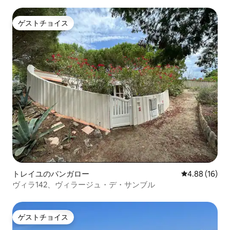
ゲストチョイス
ゲストチョイス
トレイユのバンガロー
レビュー16件
4.88 (16)
ヴィラ142、ヴィラージュ・デ・サンブル
ゲストチョイス
ゲストチョイス