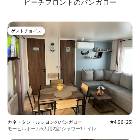
ビーチフロントのバンガロー
ゲストチョイス
ゲストチョイス
カネ・タン・ルシヨンのバンガロー
レビュー25件
4.96 (25)
モービルホーム6人用2室1シャワー1トイレ