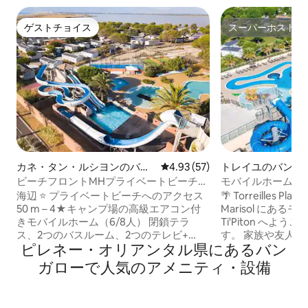
ゲストチョイス
スーパーホスト
ゲストチョイス
スーパーホスト
カネ・タン・ルシヨンのバン
レビュー57件、5つ星中4.93
4.93 (57)
トレイユのバンガ
ガロー
ビーチフロントMHプライベートビーチア
モバイルホーム 7名様
クセスAC Canet SIBLU
海に近い
海辺 ⭐ プライベートビーチへのアクセス
🌴 Torreilles P
50 m – 4★キャンプ場の高級エアコン付
Marisol にあるモ
きモバイルホーム（6/8人） 閉鎖テラ
Ti'Piton へよ
ス、2つのバスルーム、2つのテレビ+
す。 家族や友人との休暇に最適（最大7名
ピレネー・オリアンタル県にあるバン
Netflix、専用駐車場 – 家族連れやカップ
様まで）。 お食事（プランチャ）やリラ
ルに最適 MAR ESTANG SIBLU VILLAGE
ックスできるテラス。 設備が充
ガローで人気のアメニティ・設備
4⭐ CANET-EN-ROUSSILLON 3つのプール
コン、テレビ、Se
無料Wi-Fi ペタンク 太陽 滑り台 キッズク
ー、電子レンジ、
ラブ 自転車レンタル 池 ハイキング 散歩
ベッド） ⚠️ キャンプ場のFun Passでプー