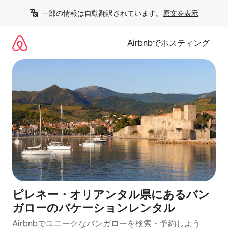
コ
一部の情報は自動翻訳されています。
原文を表示
ン
テ
ン
Airbnbでホスティング
ツ
に
ス
キ
ッ
プ
ピレネー・オリアンタル県にあるバン
ガローのバケーションレンタル
Airbnbでユニークなバンガローを検索・予約しよう