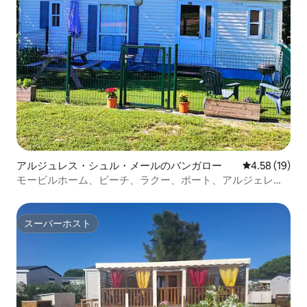
アルジュレス・シュル・メールのバンガロー
レビュー19件
4.58 (19)
モービルホーム、ビーチ、ラクー、ポート、アルジェレ
ス・シュル・メール
スーパーホスト
スーパーホスト