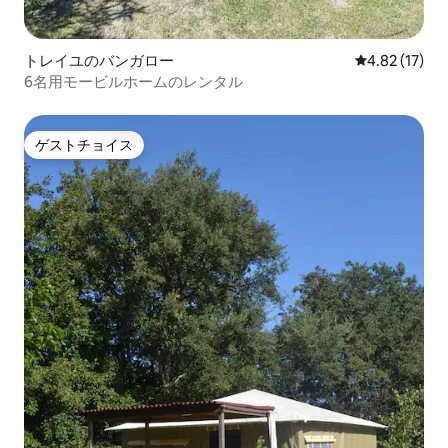
トレイユのバンガロー
レビュー17件
4.82 (17)
6名用モービルホームのレンタル
ゲストチョイス
ゲストチョイス