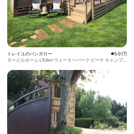
トレイユのバンガロー
レビュー7
5.0 (7)
モービルホーム L'Eden ウォーターパーク ビーチ キャンプ
場 5つ星