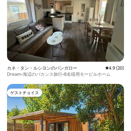
カネ・タン・ルシヨンのバンガロー
レビュー20
4.9 (20)
Dream•海辺のバカンス旅行•8名様用モービルホーム
ゲストチョイス
ゲストチョイス