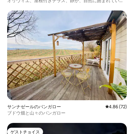
オリヴィエ、屋根付きテラス、静か、自然に囲まれていま
す
サンナゼールのバンガロー
レビュー72件
4.86 (72)
ブドウ畑と山々のバンガロー
ゲストチョイス