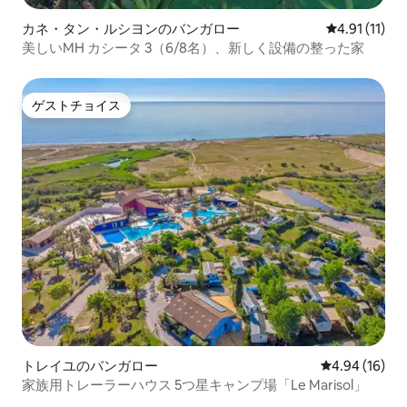
カネ・タン・ルシヨンのバンガロー
レビュー11件
4.91 (11)
美しいMH カシータ 3（6/8名）、新しく設備の整った家
ゲストチョイス
ゲストチョイス
トレイユのバンガロー
レビュー16件
4.94 (16)
家族用トレーラーハウス 5つ星キャンプ場「Le Marisol」