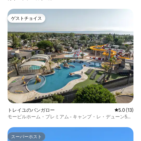
ゲストチョイス
ゲストチョイス
トレイユのバンガロー
レビュー13
5.0 (13)
モービルホーム・プレミアム - キャンプ・レ・デューン5つ
星、Gabyによる
スーパーホスト
スーパーホスト