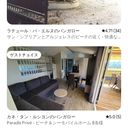
ラテュ―ル・バ・エルヌのバンガロー
レビュー34件
4.71 (34)
サン・シプリアンとアルジェレスのビーチの近く - 快適な
コテージ
ゲストチョイス
ゲストチョイス
カネ・タン・ルシヨンのバンガロー
レビュー5
5.0 (5)
Paradis Privé - ビーチ＆シーモバイルホーム 8名様