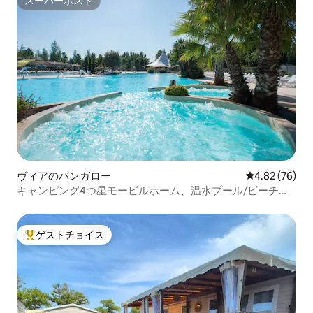
スーパーホスト
スーパーホスト
ヴィアのバンガロー
レビュー76件
4.82 (76)
キャンピング4つ星モービルホーム、温水プール/ビーチ通
り
ゲストチョイス
大好評のゲストチョイスです。