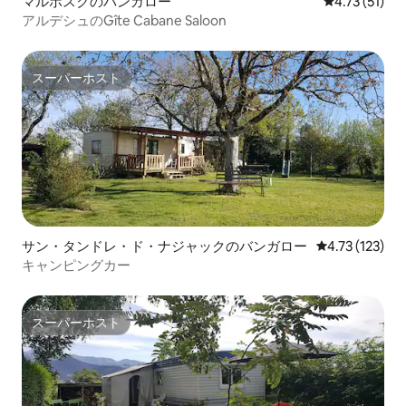
マルボスクのバンガロー
レビュー51件
4.73 (51)
アルデシュのGîte Cabane Saloon
スーパーホスト
スーパーホスト
サン・タンドレ・ド・ナジャックのバンガロー
レビュー123
4.73 (123)
キャンピングカー
スーパーホスト
スーパーホスト