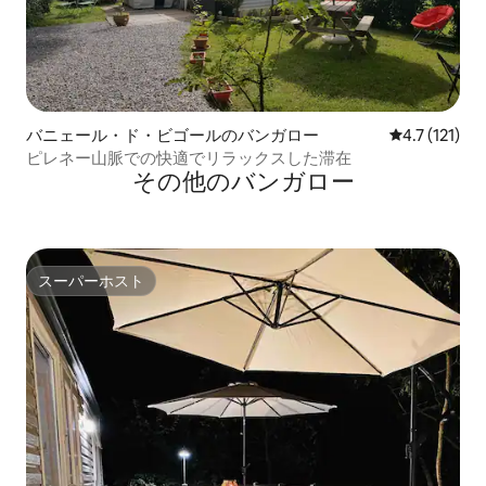
バニェール・ド・ビゴールのバンガロー
レビュー121
4.7 (121)
ピレネー山脈での快適でリラックスした滞在
その他のバンガロー
スーパーホスト
スーパーホスト