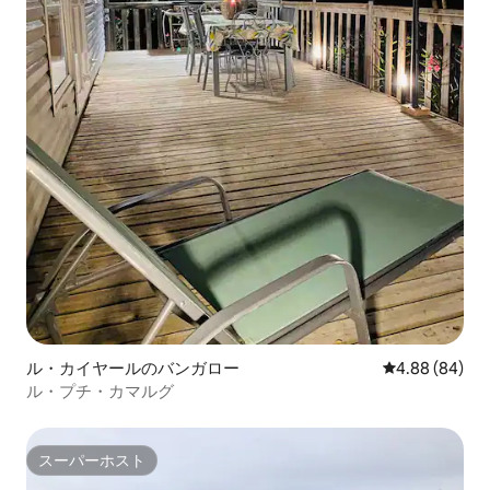
ル・カイヤールのバンガロー
レビュー84件
4.88 (84)
ル・プチ・カマルグ
スーパーホスト
スーパーホスト