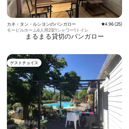
カネ・タン・ルシヨンのバンガロー
レビュー25件
4.96 (25)
モービルホーム6人用2室1シャワー1トイレ
まるまる貸切のバンガロー
ゲストチョイス
ゲストチョイス