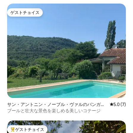
ゲストチョイス
ゲストチョイス
サン・アントニン・ノーブル・ヴァルのバンガロ
レビュー7
5.0 (7)
ー
プールと壮大な景色を楽しめる美しいコテージ
ゲストチョイス
大好評のゲストチョイスです。