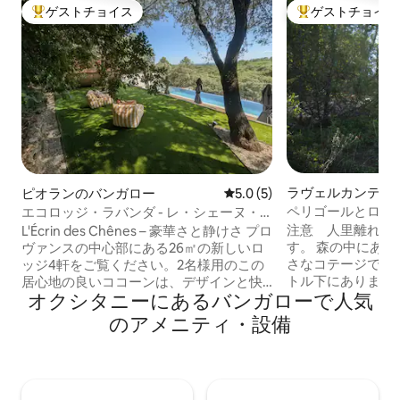
ゲストチョイス
ゲストチョイス
大好評のゲストチョイスです。
大好評のゲストチ
ラヴェルカンティ
ピオランのバンガロー
レビュー5件、5つ星中5.0
5.0 (5)
ガロー
ペリゴールとロッ
エコロッジ・ラバンダ - レ・シェーヌ・
き」
ヴェール体験
注意 人里離れた
L'Écrin des Chênes – 豪華さと静けさ プロ
す。 森の中にある
ヴァンスの中心部にある26㎡の新しいロ
さなコテージで、
ッジ4軒をご覧ください。2名様用のこの
トル下にあります
居心地の良いココーンは、デザインと快
オクシタニーにあるバンガローで人気
自然に囲まれていま
適さを兼ね備えています（設備の整った
ングエリア、寝室
キッチン、リビングルーム、洗練された
のアメニティ・設備
クションホブ、テ
寝室）。 共用ウェルネスエリア： 14 mの
小型電子レンジ。
インフィニティ・ラッププール オークの
テレビはありません
木の下にあるバブルサウナとジャグジー
弱信号 物件の上
敷地内で新鮮な朝食をご用意しておりま
40mのプライベ