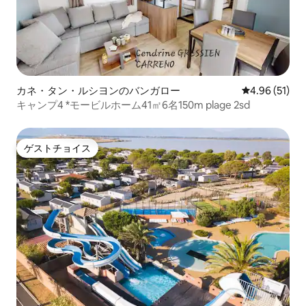
カネ・タン・ルシヨンのバンガロー
レビュー51件
4.96 (51)
キャンプ4 *モービルホーム41㎡6名150m plage 2sd
ゲストチョイス
ゲストチョイス