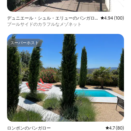
デュニエール・シュル・エリューのバンガロ
レビュー100件
4.94 (100)
ー
プールサイドのカラフルなメゾネット
スーパーホスト
スーパーホスト
ロンポンのバンガロー
レビュー80
4.7 (80)