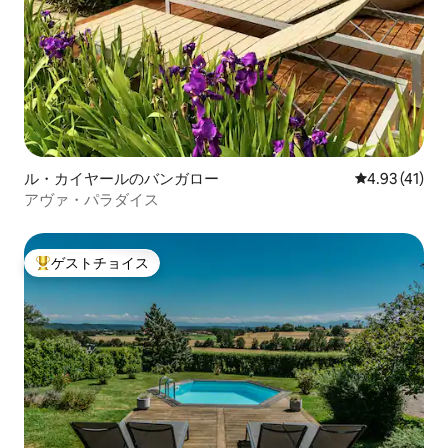
ル・カイヤールのバンガロー
レビュー41件
4.93 (41)
アヴァ・パラダイス
ゲストチョイス
大好評のゲストチョイスです。