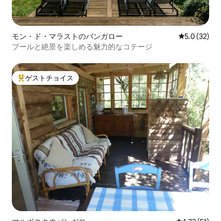
モン・ド・マラストのバンガロー
レビュー32
5.0 (32)
プールと絶景を楽しめる魅力的なコテージ
ゲストチョイス
大好評のゲストチョイスです。