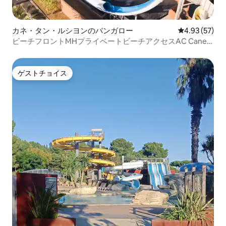
カネ・タン・ルシヨンのバンガロー
レビュー57件
4.93 (57)
ビーチフロントMHプライベートビーチアクセスAC Canet
SIBLU
ゲストチョイス
ゲストチョイス