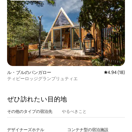
ル・ブルのバンガロー
レビュー18件
4.94 (18)
ティピーロッジグランプリュティエ
ぜひ訪⁠れ⁠た⁠い目⁠的⁠地
その他のタ⁠イ⁠プ⁠の宿⁠泊⁠先
やるべきこと
デザイナーズホテル
コンテナ型の宿泊施設