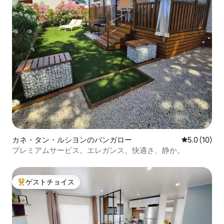
カネ・タン・ルシヨンのバンガロー
レビュー10
5.0 (10)
プレミアムサービス。エレガンス、快適さ、静か。
ゲストチョイス
大好評のゲストチョイスです。