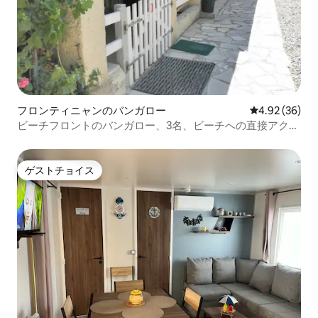
フロンティニャンのバンガロー
レビュー36件
4.92 (36)
ビーチフロントのバンガロー、3名、ビーチへの直接アクセ
ス
ゲストチョイス
ゲストチョイス