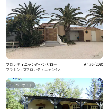
フロンティニャンのバンガロー
レビュー208件
4.76 (208)
フラミング2フロンティニャン4人
スーパーホスト
スーパーホスト