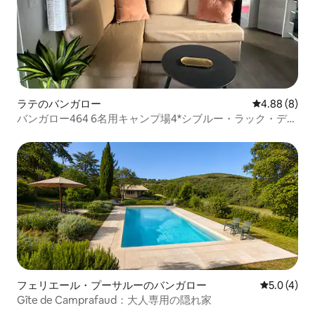
ラテのバンガロー
レビュー8件
4.88 (8)
バンガロー464 6名用キャンプ場4*シブルー・ラック・デ・
レーヴ
フェリエール・プーサルーのバンガロー
レビュー4
5.0 (4)
Gîte de Camprafaud：大人専用の隠れ家