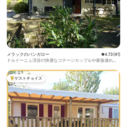
メラックのバンガロー
レビュー41件
4.73 (41)
ドルドーニュ渓谷の快適なコテージカップルや家族連れに
最適
ゲストチョイス
大好評のゲストチョイスです。