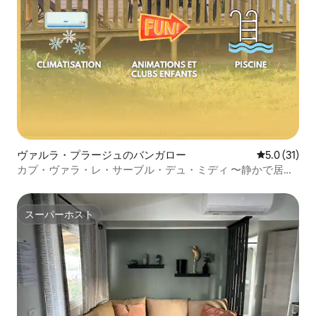
ヴァルラ・プラージュのバンガロー
レビュー31
5.0 (31)
カプ・ヴァラ・レ・サーブル・デュ・ミディ 〜静かで居心
地の良い〜
スーパーホスト
スーパーホスト