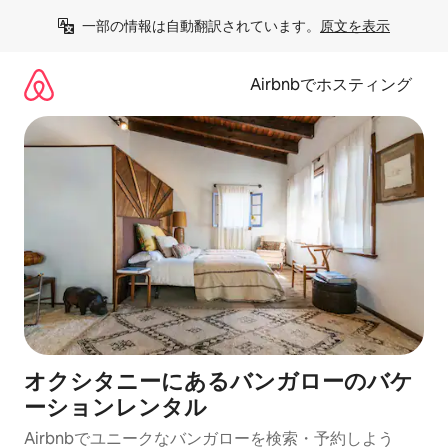
コ
一部の情報は自動翻訳されています。
原文を表示
ン
テ
ン
Airbnbでホスティング
ツ
に
ス
キ
ッ
プ
オクシタニーにあるバンガローのバケ
ーションレンタル
Airbnbでユニークなバンガローを検索・予約しよう