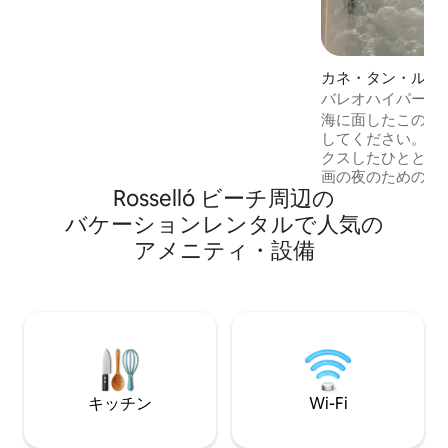
晴らしいロケーションを兼ね備えていま
す。
カネ・タン・ルシ
ンドミニアム
バレオハイパーセン
ン/クイーンベッド
海に面したこのコ
してください。素
クスしたひととき
画の夜のためのオ
Rosselló ビーチ⁠周⁠辺⁠の
クター、忘れられ
目を覚まします🌅 リネン、必需品、滞在
バ⁠ケ⁠ー⁠シ⁠ョ⁠ン⁠レ⁠ン⁠タ⁠ル⁠で人⁠気⁠の
後の清掃など、お
ア⁠メ⁠ニ⁠テ⁠ィ⁠・⁠設⁠備
あらゆるものが用意さ
別な時間をお過ご
ご要望に応じてパ
ッケージをご用意してお
ジオは4階にあり
せん。🏋️体を動
楽しみください❤️
キッチン
Wi-Fi