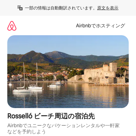
コ
一部の情報は自動翻訳されています。
原文を表示
ン
テ
ン
Airbnbでホスティング
ツ
に
ス
キ
ッ
プ
Rosselló ビーチ⁠周⁠辺⁠の宿⁠泊⁠先
Airbnbでユニークなバ⁠ケ⁠ー⁠シ⁠ョ⁠ンレ⁠ン⁠タ⁠ルや一⁠軒⁠家
な⁠ど⁠を予⁠約⁠し⁠よ⁠う