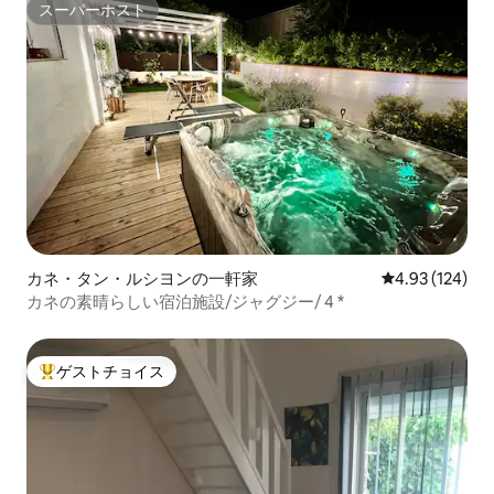
スーパーホスト
スーパーホスト
カネ・タン・ルシヨンの一軒家
レビュー124件
4.93 (124)
カネの素晴らしい宿泊施設/ジャグジー/ 4 *
ゲストチョイス
大好評のゲストチョイスです。