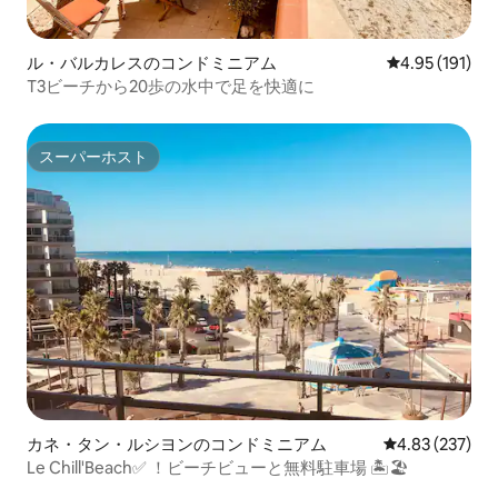
ル・バルカレスのコンドミニアム
レビュー191件
4.95 (191)
T3ビーチから20歩の水中で足を快適に
スーパーホスト
スーパーホスト
カネ・タン・ルシヨンのコンドミニアム
レビュー237件
4.83 (237)
Le Chill'Beach✅ ！ビーチビューと無料駐車場 🏝🏖