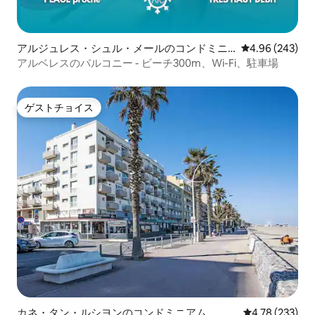
アルジュレス・シュル・メールのコンドミニ
レビュー243件
4.96 (243)
アム
アルベレスのバルコニー - ビーチ300m、Wi-Fi、駐車場
ゲストチョイス
ゲストチョイス
カネ・タン・ルシヨンのコンドミニアム
レビュー233件
4.78 (233)