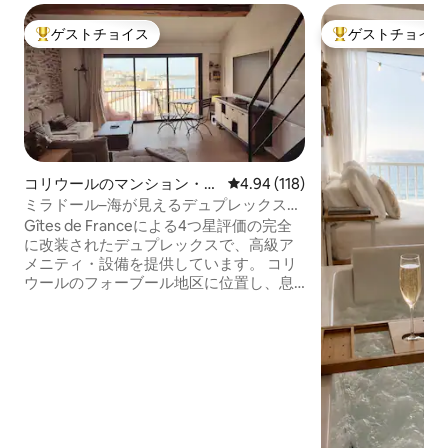
ゲストチョイス
ゲストチョイス
大好評のゲストチョイスです。
大好評のゲストチ
コリウールのマンション・ア
レビュー118件、5つ星中4.94
4.94 (118)
パート
ミラドール–海が見えるデュプレックス、
エアコン、ガレージ
Gîtes de Franceによる4つ星評価の完全
に改装されたデュプレックスで、高級ア
メニティ・設備を提供しています。 コリ
ウールのフォーブール地区に位置し、息
をのむような海の景色を誇り、ビーチか
らわずか50 mです。 このエアコン完備の
60平方メートルのアパートには、ベッド
ルーム1つ、モダンなバスルーム2つ、150
m先の専用ガレージがあります。 カップ
ルでの休暇に最適で、快適さ、地中海の
魅力、レストラン、ショップ、ハイキン
グコース、文化的ランドマークに近い素