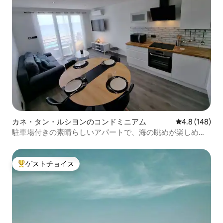
カネ・タン・ルシヨンのコンドミニアム
レビュー148
4.8 (148)
駐車場付きの素晴らしいアパートで、海の眺めが楽しめま
す
ゲストチョイス
大好評のゲストチョイスです。