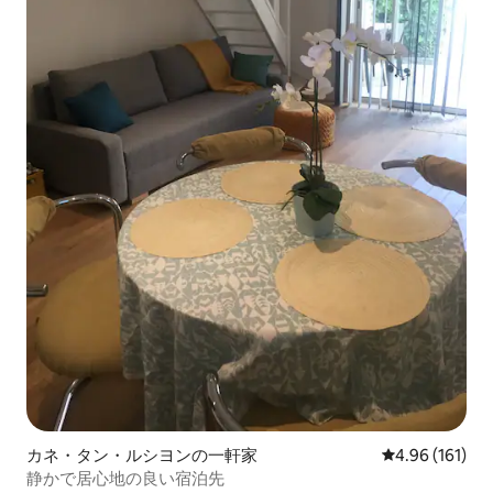
カネ・タン・ルシヨンの一軒家
レビュー161件
4.96 (161)
静かで居心地の良い宿泊先