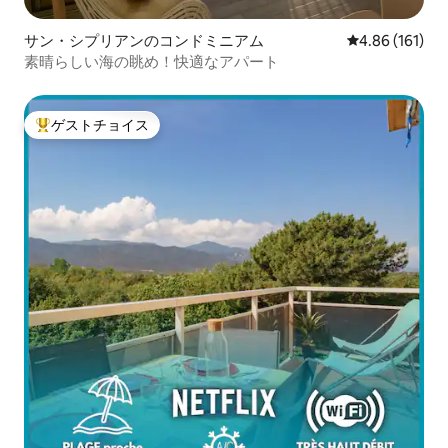
サン・シプリアンのコンドミニアム
レビュー161件
4.86 (161)
素晴らしい海の眺め！快適なアパート
ゲストチョイス
大好評のゲストチョイスです。