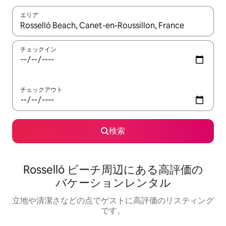
エリア
検索結果が表示されたら、上下の矢印キーを使って移動するか、
チェックイン
チェックアウト
検索
Rosselló ビーチ⁠周⁠辺⁠に⁠あ⁠る高⁠評⁠価⁠の
バ⁠ケ⁠ー⁠シ⁠ョ⁠ン⁠レ⁠ン⁠タ⁠ル
立地や清潔さなどの点でゲストに高評価のリスティング
です。