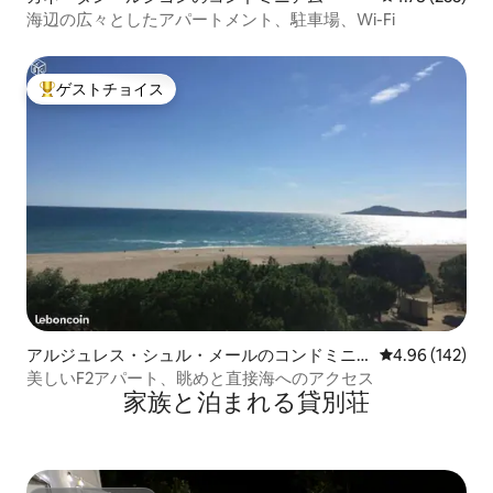
海辺の広々としたアパートメント、駐車場、Wi-Fi
ゲストチョイス
大好評のゲストチョイスです。
アルジュレス・シュル・メールのコンドミニ
レビュー142件
4.96 (142)
アム
美しいF2アパート、眺めと直接海へのアクセス
家族と泊まれる貸別荘