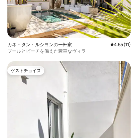
カネ・タン・ルシヨンの一軒家
レビュー11件
4.55 (11)
プールとビーチを備えた豪華なヴィラ
ゲストチョイス
ゲストチョイス