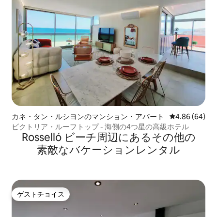
カネ・タン・ルシヨンのマンション・アパート
レビュー64件
4.86 (64)
ビクトリア・ルーフトップ - 海側の4つ星の高級ホテル
Rosselló ビーチ⁠周⁠辺⁠に⁠あ⁠るそ⁠の⁠他⁠の
素⁠敵⁠なバ⁠ケ⁠ー⁠シ⁠ョ⁠ン⁠レ⁠ン⁠タ⁠ル
ゲストチョイス
ゲストチョイス