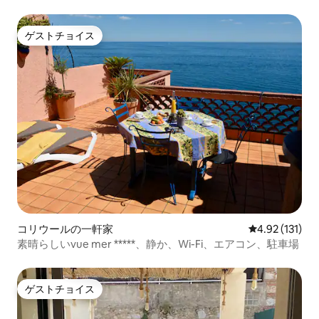
ゲストチョイス
ゲストチョイス
コリウールの一軒家
レビュー131
4.92 (131)
素晴らしいvue mer *****、静か、Wi-Fi、エアコン、駐車場
ゲストチョイス
ゲストチョイス