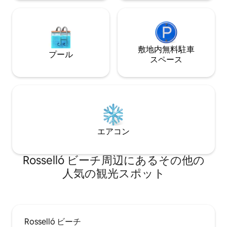
敷地内無料駐⁠車
プール
ス⁠ペ⁠ー⁠ス
エアコン
Rosselló ビーチ⁠周⁠辺⁠に⁠あ⁠るそ⁠の⁠他⁠の
人⁠気⁠の観⁠光⁠ス⁠ポ⁠ッ⁠ト
Rosselló ビーチ