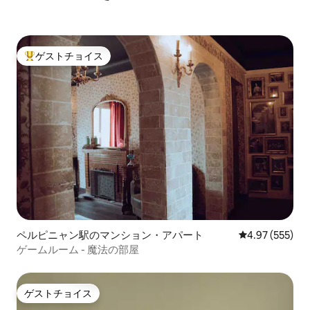
ゲストチョイス
大好評のゲストチョイスです。
ペルピニャン駅のマンション・アパート
レビュー555件
4.97 (555)
ゲームルーム - 魔法の部屋
ゲストチョイス
ゲストチョイス