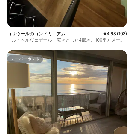
コリウールのコンドミニアム
レビュー103件
4.98 (103)
「ル・ベルヴェデール」広々とした4部屋、100平方メート
ル、エアコン、テラス
スーパーホスト
スーパーホスト