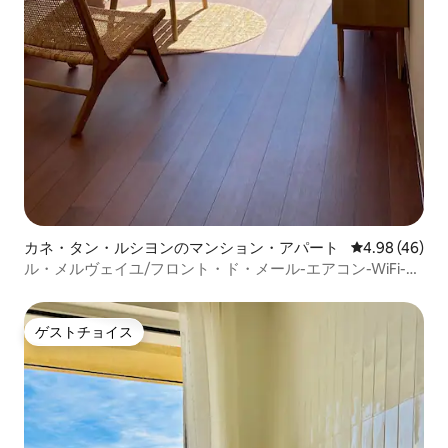
カネ・タン・ルシヨンのマンション・アパート
レビュー46件
4.98 (46)
ル・メルヴェイユ/フロント・ド・メール-エアコン-WiFi-駐
車場-リネン
ゲストチョイス
ゲストチョイス