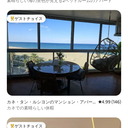
素晴らしい海の景色が見える2ベッドルームのアパート
ゲストチョイス
大好評のゲストチョイスです。
カネ・タン・ルシヨンのマンション・アパー
レビュー146件
4.99 (146)
ト
カネでの素晴らしい休暇
ゲストチョイス