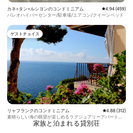
カネ=タン=ルシヨンのコンドミニアム
レビュー459件
4.94 (459)
バレオハイパーセンター/駐車場/エアコン/クイーンベッド
ゲストチョイス
ゲストチョイス
リャフランクのコンドミニアム
レビュー312件
4.88 (312)
素晴らしい海の眺望が楽しめるラグジュアリーアパート、
家族と泊まれる貸別荘
リャフラン、Wi-Fi