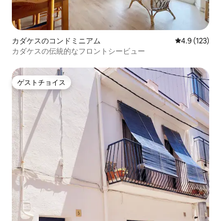
カダケスのコンドミニアム
レビュー123
4.9 (123)
カダケスの伝統的なフロントシービュー
ゲストチョイス
ゲストチョイス