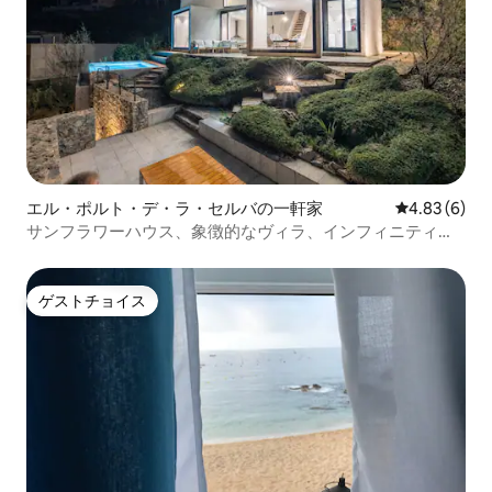
エル・ポルト・デ・ラ・セルバの一軒家
レビュー6件
4.83 (6)
サンフラワーハウス、象徴的なヴィラ、インフィニティプ
ール
ゲストチョイス
ゲストチョイス