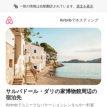
コ
一部の情報は自動翻訳されています。
原文を表示
ン
テ
ン
Airbnbでホスティング
ツ
に
ス
キ
ッ
プ
サルバドール・ダリの家博物館⁠周⁠辺⁠の
宿⁠泊⁠先
Airbnbでユニークなバ⁠ケ⁠ー⁠シ⁠ョ⁠ンレ⁠ン⁠タ⁠ルや一⁠軒⁠家