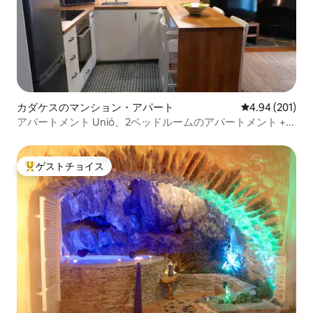
カダケスのマンション・アパート
レビュー201件
4.94 (201)
アパートメント Unió、2ベッドルームのアパートメント +...
ゲストチョイス
大好評のゲストチョイスです。