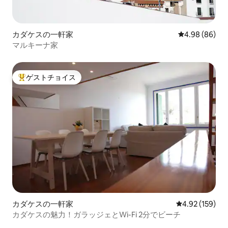
カダケスの一軒家
レビュー86件
4.98 (86)
マルキーナ家
ゲストチョイス
大好評のゲストチョイスです。
カダケスの一軒家
レビュー159件
4.92 (159)
カダケスの魅力！ガラッジェとWi-Fi 2分でビーチ