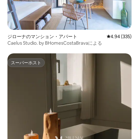
ジローナのマンション・アパート
レビュー335件
4.94 (335)
Caelus Studio. by BHomesCostaBravaによる
スーパーホスト
スーパーホスト