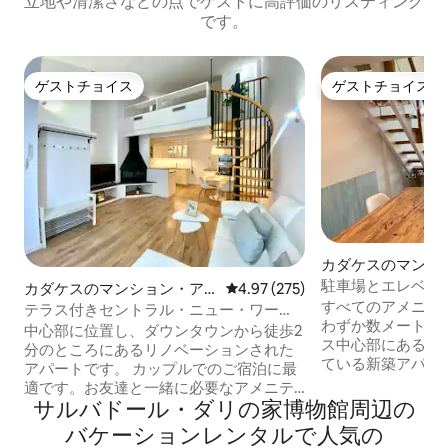
立地や清潔さなどの点でゲストに高評価のリスティング
です。
ゲストチョイス
ゲストチョイス
ゲストチョイス
ゲストチョイス
カダケスのマンシ
ート
駐車場とエレベー
カダケスのマンション・ア
レビュー275件、5つ星中4.97
4.97 (275)
ントラルアパート
すべてのアメニテ
パート
テラス付きセントラル・ニュー・ワー
わずか数メートル
ク・アパート
中心部に位置し、ダウンタウンから徒歩2
ス中心部にある、
分のところにあるリノベーションされた
ている新築アパー
アパートです。 カップルでのご宿泊に最
ン完備。教会と山
適です。お友達と一緒に必要なアメニテ
眺めることができます 床には、
サルバドール・ダリの家博物館⁠周⁠辺⁠の
ィ・設備がすべて揃っています。 休憩、
ルーム、設備の整
切断、または必要に応じてリモートで作
バ⁠ケ⁠ー⁠シ⁠ョ⁠ン⁠レ⁠ン⁠タ⁠ル⁠で人⁠気⁠の
ルーム1室とトラン
業することができます。 シャワー付きフ