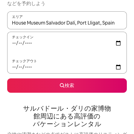
な⁠ど⁠を予⁠約⁠し⁠よ⁠う
エリア
検索結果が表示されたら、上下の矢印キーを使って移動するか、
チェックイン
チェックアウト
検索
サルバドール・ダリの家博物
館⁠周⁠辺⁠に⁠あ⁠る高⁠評⁠価⁠の
バ⁠ケ⁠ー⁠シ⁠ョ⁠ン⁠レ⁠ン⁠タ⁠ル