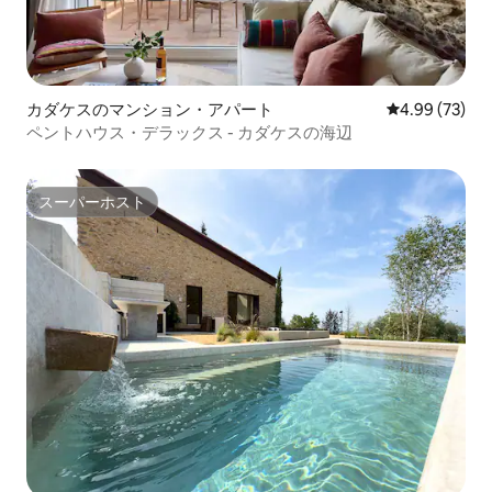
カダケスのマンション・アパート
レビュー73件
4.99 (73)
ペントハウス・デラックス - カダケスの海辺
スーパーホスト
スーパーホスト