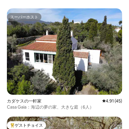
スーパーホスト
スーパーホスト
カダケスの一軒家
レビュー45件
4.91 (45)
Casa Gaia：海辺の夢の家、大きな庭（6人）
ゲストチョイス
大好評のゲストチョイスです。