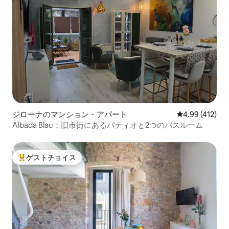
ジローナのマンション・アパート
レビュー412件
4.99 (412)
Albada Blau：旧市街にあるパティオと2つのバスルーム
ゲストチョイス
大好評のゲストチョイスです。