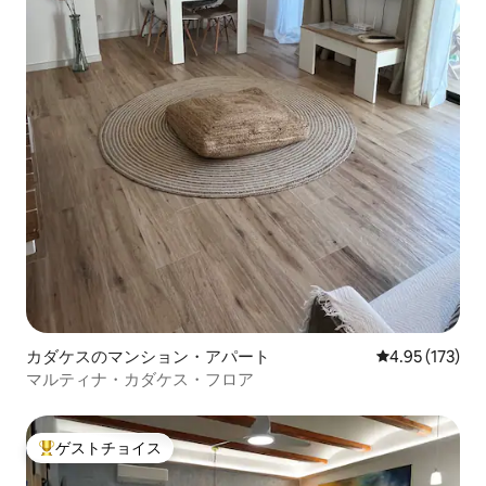
カダケスのマンション・アパート
レビュー173件
4.95 (173)
マルティナ・カダケス・フロア
ゲストチョイス
大好評のゲストチョイスです。