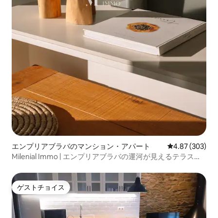
エンプリアブラバのマンション・アパート
レビュー303件
4.87 (303)
Milenial Immo | エンプリアブラバの運河が見えるテラス付
きのお部屋
ゲストチョイス
ゲストチョイス