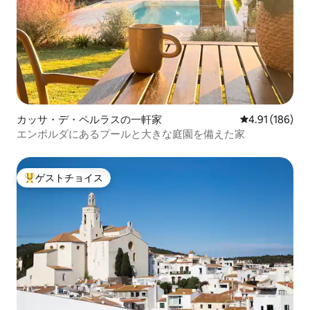
カッサ・デ・ペルラスの一軒家
レビュー186件
4.91 (186)
エンポルダにあるプールと大きな庭園を備えた家
ゲストチョイス
大好評のゲストチョイスです。