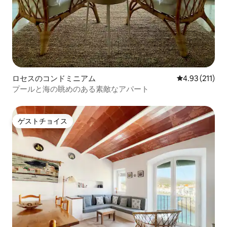
ロセスのコンドミニアム
レビュー211
4.93 (211)
プールと海の眺めのある素敵なアパート
ゲストチョイス
ゲストチョイス