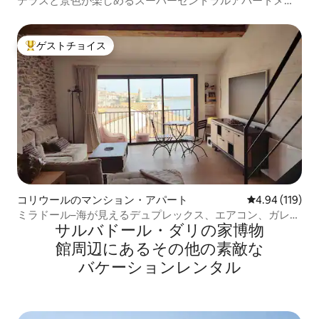
テラスと景色が楽しめるスーパーセントラルアパートメン
ト☼☼☼
ゲストチョイス
大好評のゲストチョイスです。
コリウールのマンション・アパート
レビュー119件
4.94 (119)
ミラドール–海が見えるデュプレックス、エアコン、ガレー
サルバドール・ダリの家博物
ジ
館⁠周⁠辺⁠に⁠あ⁠るそ⁠の⁠他⁠の素⁠敵⁠な
バ⁠ケ⁠ー⁠シ⁠ョ⁠ン⁠レ⁠ン⁠タ⁠ル