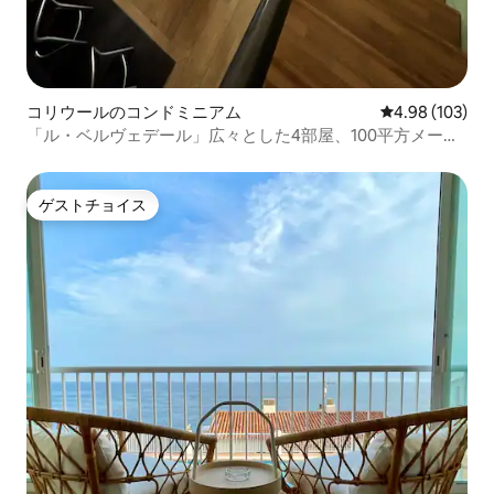
コリウールのコンドミニアム
レビュー103件
4.98 (103)
「ル・ベルヴェデール」広々とした4部屋、100平方メート
ル、エアコン、テラス
ゲストチョイス
ゲストチョイス