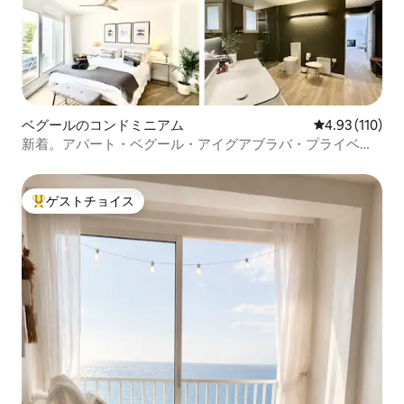
ベグールのコンドミニアム
レビュー110件
4.93 (110)
新着。アパート・ベグール・アイグアブラバ・プライベー
トビーチ
ゲストチョイス
大好評のゲストチョイスです。