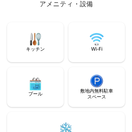
ア⁠メ⁠ニ⁠テ⁠ィ⁠・⁠設⁠備
用）、フルシンク
ルシンクのあるマスタースイートルー
下ろすテラスが備わってい
ム。 ロフトには、2つのシングルベッド、
con ：ダブルベ
リーディングエリア、1.70mバスタブとシ
フルシンク。 ベッドリネンとタオルが含
ャワーを備えたフルバスルームがありま
まれています。エ
す。 エキストラベッドの可能性. 駐車場が
簡単、住宅街。 寝具とタオルが含まれて
います。
キッチン
Wi-Fi
敷地内無料駐⁠車
プール
ス⁠ペ⁠ー⁠ス