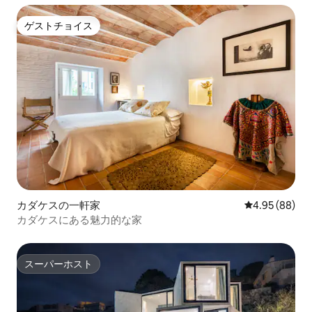
ゲストチョイス
ゲストチョイス
カダケスの一軒家
レビュー88件
4.95 (88)
カダケスにある魅力的な家
スーパーホスト
スーパーホスト