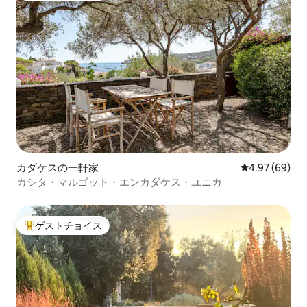
カダケスの一軒家
レビュー69件
4.97 (69)
カシタ・マルゴット・エンカダケス・ユニカ
ゲストチョイス
大好評のゲストチョイスです。