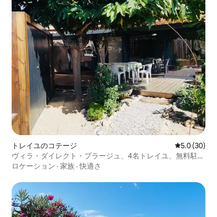
トレイユのコテージ
レビュー30
5.0 (30)
ヴィラ・ダイレクト・プラージュ、4名トレイユ、無料駐車
場
ロケーション
·
家族
·
快適さ