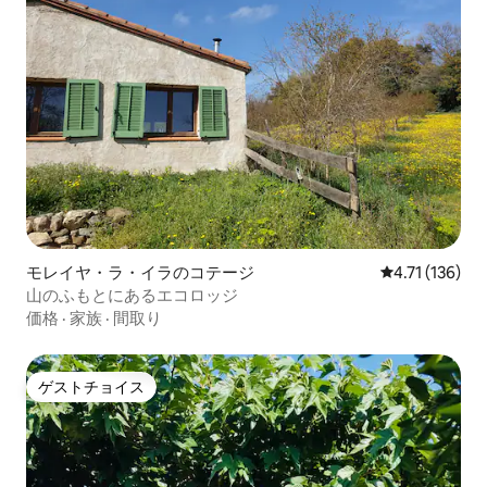
モレイヤ・ラ・イラのコテージ
レビュー136
4.71 (136)
山のふもとにあるエコロッジ
価格
·
家族
·
間取り
ゲストチョイス
ゲストチョイス