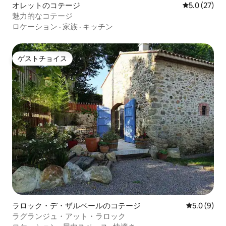
オレットのコテージ
レビュー27
5.0 (27)
魅力的なコテージ
ロケーション
·
家族
·
キッチン
ゲストチョイス
ゲストチョイス
ラロック・デ・ザルベールのコテージ
レビュー9
5.0 (9)
ラグランジュ・アット・ラロック