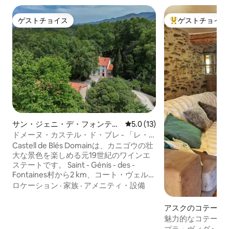
ゲストチョイス
ゲストチョイス
ゲストチョイス
大好評のゲストチ
サン・ジェニ・デ・フォンテー
レビュー13件、5つ星中5.0
5.0 (13)
ヌのコテージ
ドメーヌ・カステル・ド・ブレ - 「レ・
アルベール」
Castell de Blés Domainは、カニゴウの壮
大な景色を楽しめる元19世紀のワインエ
ステートです。 Saint - Génis - des -
Fontaines村から2 km、コート・ヴェルメ
イユのビーチから10分、アルベール山脈
ロケーション
·
家族
·
アメニティ・設備
のふもとにあります。 B&BとGitesは、
Collioure、Perpignan、Le Boulou、
アスクのコテージ
Elne、Céretに近いです。 スペインにも
魅力的なコテージ「Pu
非常に近い（ 15分）。 温水プールは天候