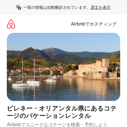
コ
一部の情報は自動翻訳されています。
原文を表示
ン
テ
ン
Airbnbでホスティング
ツ
に
ス
キ
ッ
プ
ピレネー・オリアンタル県にあるコテ
ージのバケーションレンタル
Airbnbでユニークなコテージを検索・予約しよう