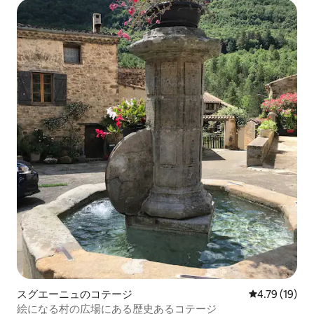
スグエーニュのコテージ
レビュー19件
4.79 (19)
絵になる村の広場にある歴史あるコテージ