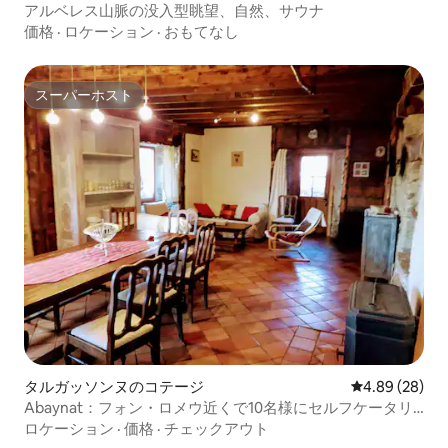
アルベレス山脈の没入型眺望、自然、サウナ
価格
·
ロケーション
·
おもてなし
スーパーホスト
スーパーホスト
タルガッソンヌのコテージ
レビュー28件
4.89 (28)
Abaynat：フォン・ロメウ近くで10名様にセルフケータリ
ング
ロケーション
·
価格
·
チェックアウト