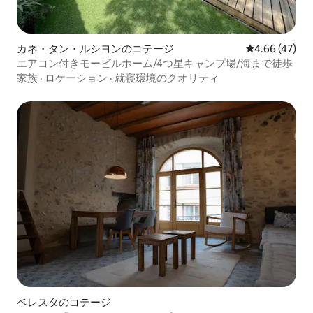
カネ・タン・ルシヨンのコテージ
レビュー47件
4.66 (47)
エアコン付きモービルホーム/4つ星キャンプ場/海まで徒歩
家族
·
ロケーション
·
就寝環境のクオリティ
ベレスタのコテージ