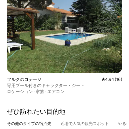
フルクのコテージ
レビュー16件
4.94 (16)
専用プール付きのキャラクター・ジート
ロケーション
·
家族
·
エアコン
ぜひ訪⁠れ⁠た⁠い目⁠的⁠地
その他のタ⁠イ⁠プ⁠の宿⁠泊⁠先
近場で人気の観光スポット
やる