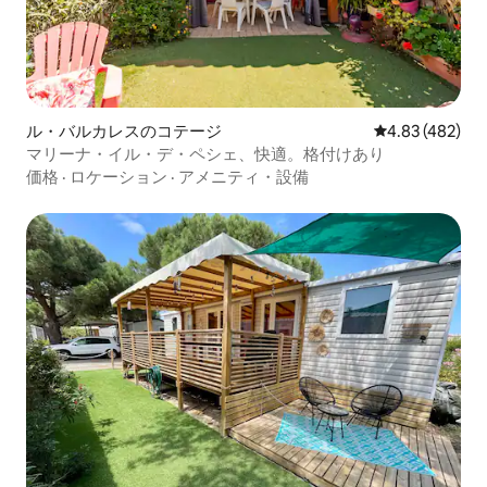
ル・バルカレスのコテージ
レビュー482件
4.83 (482)
マリーナ・イル・デ・ペシェ、快適。格付けあり
価格
·
ロケーション
·
アメニティ・設備