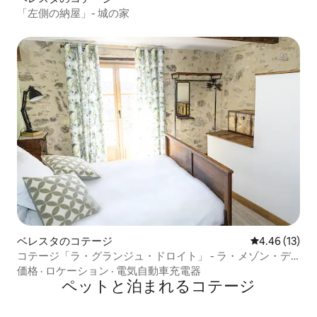
「左側の納屋」- 城の家
ベレスタのコテージ
レビュー13件
4.46 (13)
コテージ「ラ・グランジュ・ドロイト」 - ラ・メゾン・デ
ュ・シャトー
価格
·
ロケーション
·
電気自動車充電器
ペットと泊まれるコテージ