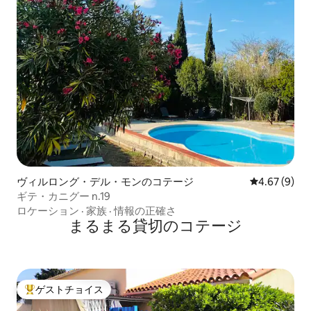
ヴィルロング・デル・モンのコテージ
レビュー9件
4.67 (9)
ギテ・カニグー n.19
ロケーション
·
家族
·
情報の正確さ
まるまる貸切のコテージ
ゲストチョイス
大好評のゲストチョイスです。