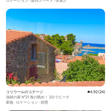
ロケーション
·
屋内スペース
·
快適さ
コリウールのコテージ
レビュー24件
4.92 (24)
漁師の家 N°21 海の眺め！ 2分でビーチ
家族
·
ロケーション
·
状態