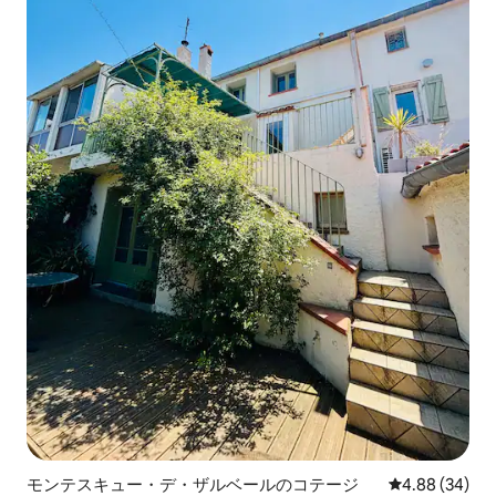
モンテスキュー・デ・ザルベールのコテージ
レビュー34件
4.88 (34)