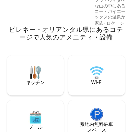
プラ・ヴィダへよ
に応じて5月から10月末まで営業していま
な山の中にある魅
す。 ジャグジータイプのバブルコーナー
コー・パイエール
があります。
ックスの温泉から1
ブが備わった2つ
家族
·
ロケーショ
ピレネー・オリアンタル県にあるコテ
のダブルベッドル
で、ご家族やご友
ージで人気のアメニティ・設備
みください。 バ
ルを備えたガーデ
できたこのコテー
い。 年末年始およ
間のご予約が必要
しておりません。
キッチン
Wi-Fi
敷地内無料駐⁠車
プール
ス⁠ペ⁠ー⁠ス