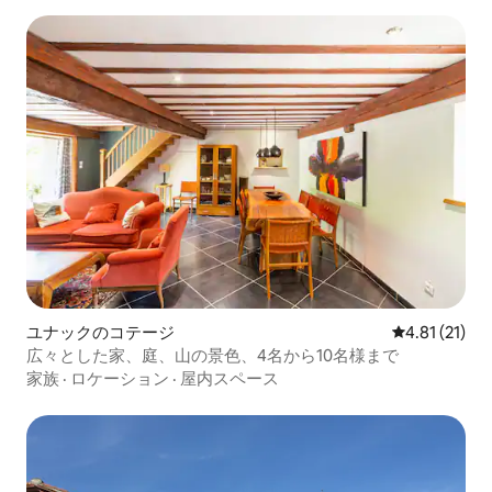
ユナックのコテージ
レビュー21件
4.81 (21)
広々とした家、庭、山の景色、4名から10名様まで
家族
·
ロケーション
·
屋内スペース