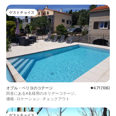
ゲストチョイス
ゲストチョイス
オプル・ペリヨのコテージ
レビュー106
4.71 (106)
田舎にある4名様用のホリデーコテージ。
価格
·
ロケーション
·
チェックアウト
ゲストチョイス