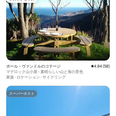
ゲストチョイス
ポール・ヴァンドルのコテージ
レビュー58件
4.84 (58)
マデロック山小屋 - 素晴らしい山と海の景色
家族
·
ロケーション
·
サイクリング
スーパーホスト
スーパーホスト