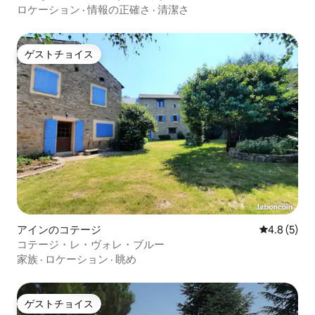
ロケーション
·
情報の正確さ
·
清潔さ
ゲストチョイス
ゲストチョイス
アインのコテージ
レビュー5
4.8 (5)
コテージ・レ・ヴォレ・ブルー
家族
·
ロケーション
·
眺め
ゲストチョイス
ゲストチョイス