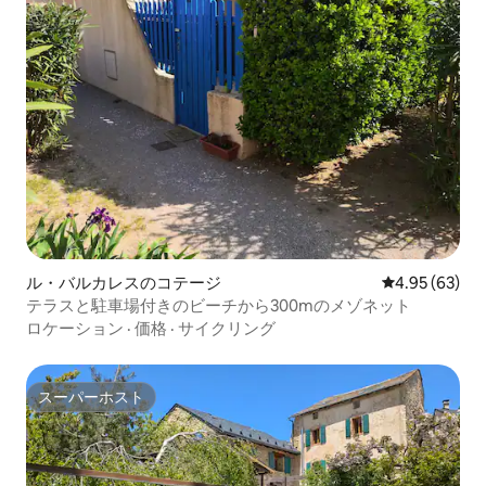
ル・バルカレスのコテージ
レビュー63件
4.95 (63)
テラスと駐車場付きのビーチから300mのメゾネット
ロケーション
·
価格
·
サイクリング
スーパーホスト
スーパーホスト