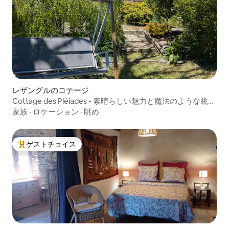
レザングルのコテージ
Cottage des Pléiades - 素晴らしい魅力と魔法のような眺
め！
家族
·
ロケーション
·
眺め
ゲストチョイス
大好評のゲストチョイスです。