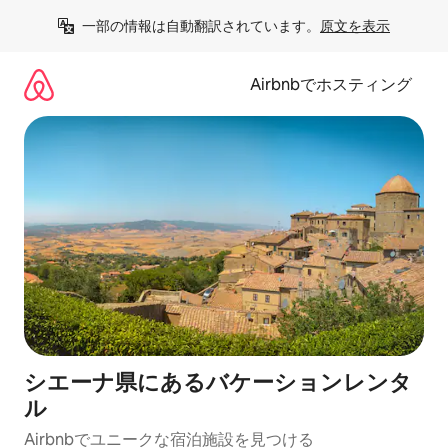
コ
一部の情報は自動翻訳されています。
原文を表示
ン
テ
ン
Airbnbでホスティング
ツ
に
ス
キ
ッ
プ
シエーナ県にあるバケーションレンタ
ル
Airbnbでユニークな宿泊施設を見つける