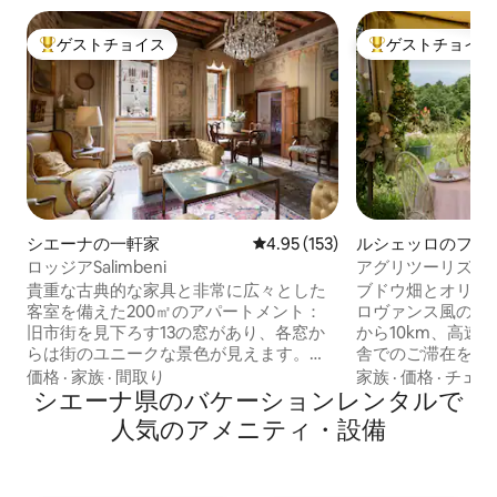
ゲストチョイス
ゲストチョイス
大好評のゲストチョイスです。
大好評のゲストチ
シエーナの一軒家
レビュー153件、5つ星中4.95
4.95 (153)
ルシェッロのファ
イ
ロッジアSalimbeni
アグリツーリズム
パリータ
貴重な古典的な家具と非常に広々とした
ブドウ畑とオリー
客室を備えた200㎡のアパートメント：
ロヴァンス風のア
旧市街を見下ろす13の窓があり、各窓か
から10km、高速
らは街のユニークな景色が見えます。
舎でのご滞在をお
Banchi di Sopra、Piazza Salimbeni、
オリーブの木の間
価格
·
家族
·
間取り
家族
·
価格
·
チェッ
Monte dei Paschiの本拠地、Tantucci、
シエーナ県のバケーションレンタルで
間、カササギとカ
Salimbeni、Spannocchiで構成された大規
ルームのサウンド
人気のアメニティ・設備
模で広々としたラウンジ。 図書室、ソフ
基本的なイタリア
ァーベッドと同じ排他的なビューを持つ
紅茶、ミルク、ビ
第二のラウンジ。 市街の景色とキングサ
れています。より