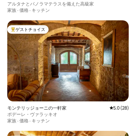
アルタナとパノラマテラスを備えた高級家
家族
·
価格
·
キッチン
ゲストチョイス
大好評のゲストチョイスです。
モンテリッジョーニの一軒家
レビュー28
5.0 (28)
ポデーレ・ヴァラッキオ
家族
·
価格
·
キッチン