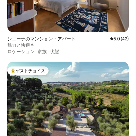
シエーナのマンション・アパート
レビュー42
5.0 (42)
魅力と快適さ
ロケーション
·
家族
·
状態
ゲストチョイス
大好評のゲストチョイスです。