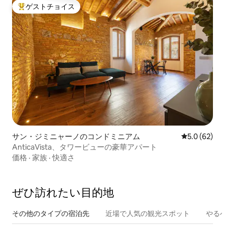
ゲストチョイス
大好評のゲストチョイスです。
サン・ジミニャーノのコンドミニアム
レビュー62
5.0 (62)
AnticaVista、タワービューの豪華アパート
価格
·
家族
·
快適さ
ぜひ訪⁠れ⁠た⁠い目⁠的⁠地
その他のタ⁠イ⁠プ⁠の宿⁠泊⁠先
近場で人気の観光スポット
やる