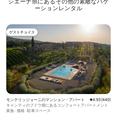
シエーナ県にあるその他の素敵なバケ
ーションレンタル
ゲストチョイス
ゲストチョイス
モンテリッジョーニのマンション・アパート
レビュー440件
4.93 (440)
キャンティのブドウ畑にあるコンフォートアパートメント
家族
·
価格
·
駐車スペース