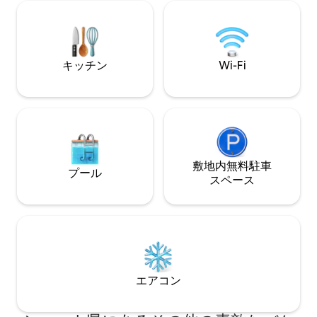
イズのベッドが備わる2つの大きなベッド
でお召し上がりに
ルーム。 3つのバスルーム（ジャグジー付
15ユーロ（5〜15
き）、シャワー付きのバスルーム1つ。 ア
は無料）です。E
パートを横切る長い廊下、広々とした入
利用いただけます
り口、中庭の専用テラス。 ソファベッド
キッチン
Wi-Fi
と街の景色を望む3階ラウンジ。 シエナの
大聖堂とサンドメニコ大聖堂のパノラマ
の景色を望むダイニングルームは、シエ
ナの中世の屋根の上に立っています。 ラ
ンドリーエリアを備えた設備の整ったキ
ッチン。 1600年代の宮殿2階全体を占
め、シエナとその建築的不思議のユニー
クで特権的な景色を提供しています。 私
敷地内無料駐⁠車
プール
たちはバンキ・ソプラ・ソプラにありま
ス⁠ペ⁠ー⁠ス
す。シエナの歴史的中心地のメインコー
スで、家の下にはハイファッションのブ
ランド、レストランがたくさん並ぶ、最
高のお店が中心にあります。典型的なト
スカーナ製品を備えたワイナリー、バ
ー、スーパーマーケット。
エアコン