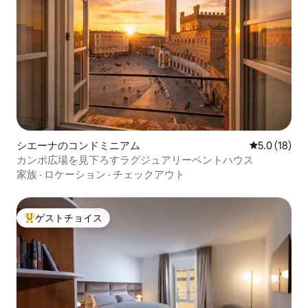
シエーナのコンドミニアム
レビュー18
5.0 (18)
カンポ広場を見下ろすラグジュアリーペントハウス
家族
·
ロケーション
·
チェックアウト
ゲストチョイス
大好評のゲストチョイスです。