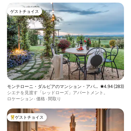
ゲストチョイス
ゲストチョイス
モンテローニ・ダルビアのマンション・アパ
レビュー283件
4.94 (283)
ート
シエナを見渡す「レッドローズ」アパートメント。
ロケーション
·
価格
·
間取り
ゲストチョイス
大好評のゲストチョイスです。