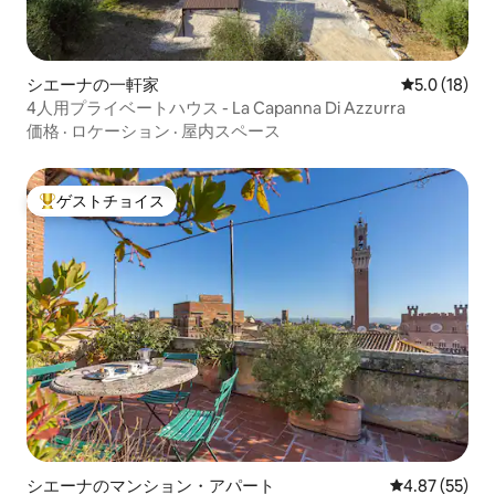
シエーナの一軒家
レビュー18
5.0 (18)
4人用プライベートハウス - La Capanna Di Azzurra
価格
·
ロケーション
·
屋内スペース
ゲストチョイス
大好評のゲストチョイスです。
シエーナのマンション・アパート
レビュー55件
4.87 (55)