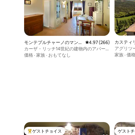
カスティ
モンテプルチャーノのマンシ
レビュー266件、5つ星中
4.97 (266)
のマンシ
ョン・アパート
アグリツー
カーザ・リッチ14世紀の建物内のアパー
ルーム
トメント
家族
·
価
価格
·
家族
·
おもてなし
ゲストチョイス
ゲストチ
大好評のゲストチョイスです。
ゲストチ