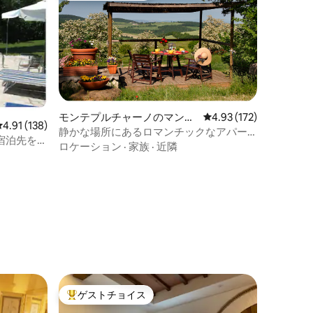
モンテプルチャーノのマンシ
レビュー172件、5つ星
4.93 (172)
レビュー138件、5つ星中4.91つ星の平均評価
4.91 (138)
ョン・アパート
静かな場所にあるロマンチックなアパー
の宿泊先をご
トです
ロケーション
·
家族
·
近隣
ゲストチョイス
大好評のゲストチョイスです。