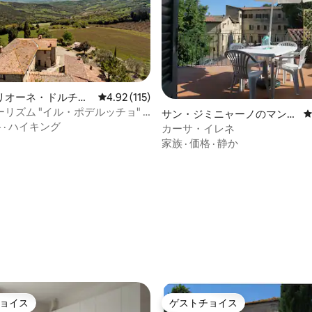
リオーネ・ドルチャ
レビュー115件、5つ星中4.92つ星の平均評価
4.92 (115)
4.97つ星の平均評価
ョン・アパート
リズム "イル・ポデルッチョ" 2
サン・ジミニャーノのマンシ
格
·
ハイキング
ョン・アパート
カーサ・イレネ
家族
·
価格
·
静か
ョイス
ゲストチョイス
ョイス
ゲストチョイス