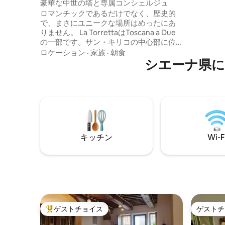
の塔・タワー
豪華な中世の塔と専属コンシェルジュ
れていま
ロマンチックであるだけでなく、歴史的
でお召し
で、まさにユニークな場所はめったにあ
ユーロ（5
りません。 La TorrettaはToscana a Due
無料）で
の一部です。サン・キリコの中心部に位
用いただ
置し、ヴァル・ドルシアを見下ろす中世
ロケーション
·
家族
·
朝食
の塔で、広い庭園とオリーブの木々があ
シエーナ県に
ります。 1000年の歴史を持つ建物は、伝
統とアンティークの豪華さを融合させた
デザインに生まれ変わりました。 私たち
のユニークでオーダーメイドのコンシェ
ルジュサービスと、私たちの家族の生活
への温かい歓迎で、私たちの伝統、歴
史、そしてトスカーナの隠れた宝物をゲ
キッチン
Wi-F
ストと共有します。
ゲストチョイス
ゲストチ
大好評のゲストチョイスです。
ゲストチ