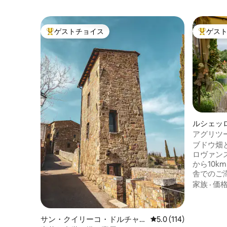
ゲストチョイス
ゲス
大好評のゲストチョイスです。
大好評の
ルシェッ
アグリツ
パリータ
ブドウ畑
ロヴァン
から10k
舎でのご
オリーブ
家族
·
価
間、カサ
ルームの
基本的な
サン・クイリーコ・ドルチャ
レビュー114件、5つ
5.0 (114)
紅茶、ミ