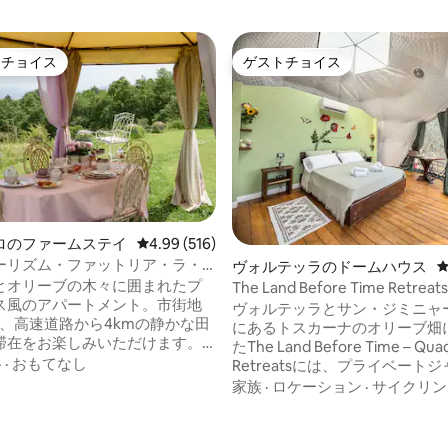
トチョイス
ゲストチョイス
ゲストチョイスです。
ゲストチョイス
ロのファームステイ
レビュー516件、5つ星中4.99つ星の平均評価
4.99 (516)
ーリズム・ファットリア・ラ・
ヴォルテッラのドームハウス
とオリーブの木々に囲まれたプ
The Land Before Time Retr
ス風のアパートメント。市街地
ンドーム
ヴォルテッラとサン・ジミニャ
m、高速道路から4kmの静かな田
にあるトスカーナのオリーブ畑
滞在をお楽しみいただけます。
たThe Land Before Time – Quad
の木の間で鹿が草を食べている
格
·
おもてなし
Retreatsには、プライベート
サギとカッコウの歌がリビング
ー、専用バスルーム、エアコン、W
家族
·
ロケーション
·
サイクリン
サウンドトラックになります。
備えた4つのグリーンドームが
イタリア式の朝食（コーヒー、
毎朝、素晴らしい眺めを楽しめるC
星中5.0つ星の平均評価
ルク、ビスケットなど）が含ま
Loungeで朝食をお楽しみください