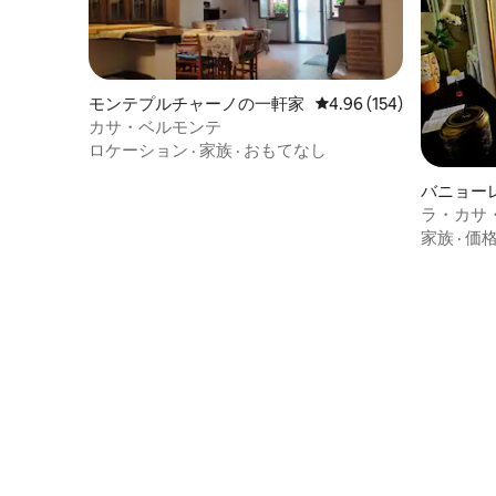
モンテプルチャーノの一軒家
レビュー154件、5つ星
4.96 (154)
カサ・ベルモンテ
ロケーション
·
家族
·
おもてなし
バニョー
ラ・カサ
家族
·
価