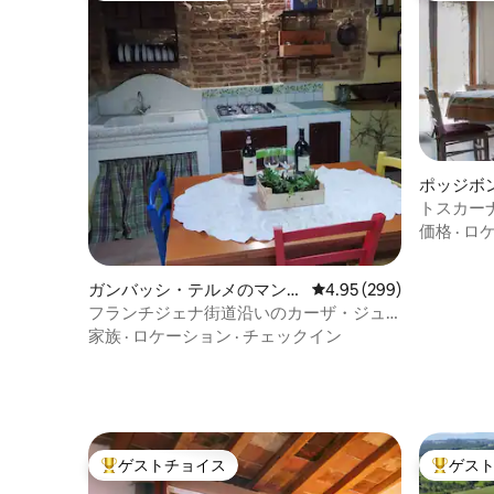
ポッジボ
アパート
トスカー
価格
·
ロ
ガンバッシ・テルメのマンシ
レビュー299件、5つ星中
4.95 (299)
ョン・アパート
フランチジェナ街道沿いのカーザ・ジュ
リア
家族
·
ロケーション
·
チェックイン
ゲストチョイス
ゲス
大好評のゲストチョイスです。
大好評の