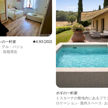
中4.96つ星の平均評価
レの一軒家
レビュー202件、5つ星中4.93つ星の平均評価
4.93 (202)
・デル・バジェ
格
·
長期滞在
ポギの一軒家
トスカーナの敷地内にあるプラ
ル付きの貸切コテージ
ロケーション
·
屋内スペース
·
お