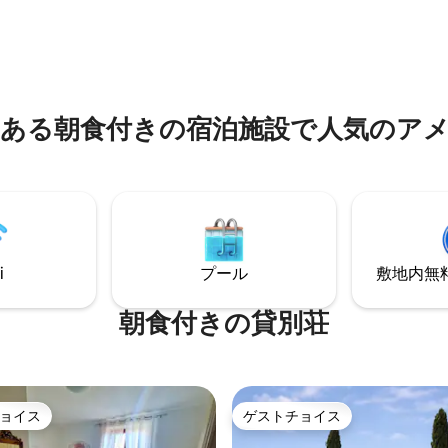
す。より豊かな朝食をテーブル
在中は、風光明媚なトレイルを
上がりになる場合は、お一人様15
て散策したり、四輪バギーでト
〜15歳は10ユーロ、5歳未満は
の隠れた名所を探索したり、星
す。EVウォールボックスをご利
リラックスしたりできます。
けます。
ある朝食付きの宿泊施設で人気のア
i
プール
敷地内無料駐
朝食付きの貸別荘
ョイス
ゲストチョイス
ョイス
ゲストチョイス