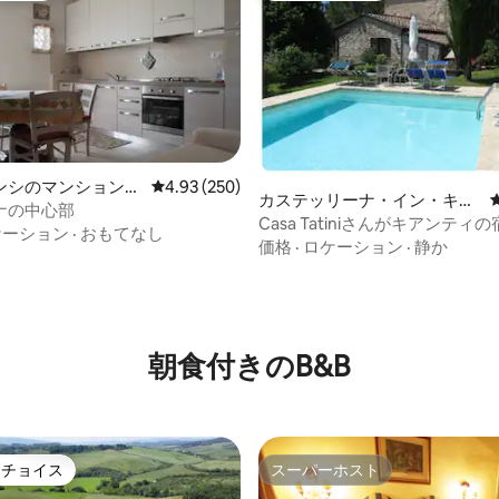
ンシのマンション・
レビュー250件、5つ星中4.93つ星の平均評価
4.93 (250)
カステッリーナ・イン・キア
ナの中心部
ンティのマンション・アパー
Casa Tatiniさんがキアンティ
ケーション
·
おもてなし
ト
案内します
価格
·
ロケーション
·
静か
4.95つ星の平均評価
朝食付きのB&B
トチョイス
スーパーホスト
ゲストチョイスです。
スーパーホスト