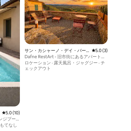
サン・カシャーノ・デイ・バー
レビュー3件、5つ星
5.0 (3)
ニの一軒家
Dafne RestArt - 旧市街にあるアパートメ
ント
ロケーション
·
露天風呂・ジャグジー
·
チ
ェックアウト
レビュー10件、5つ星中5.0つ星の平均評価
5.0 (10)
ンジプー
もてなし