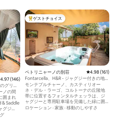
モンテプ
ゲストチョイス
ゲス
大好評のゲストチョイスです。
大好評
素晴らし
場
サン・ビ
チャーノ
なヴィラ。 ヴィラは愛情を込め
取り付け
すための
家族
·
ロ
す。 テ
みいただ
つろいで
ペトリニャーノの別荘
レビュー161件、5つ星
4.98 (161)
って非常
Fontarcella、H&R - ジャグジー付きの地中
レビュー146件、5つ星中4.97つ星の平均評価
4.97 (146)
理の芸術
海スタイルのお家
モンテプルチャーノ、カスティリオー
ご自由に
eatsのグリー
ネ・デル・ラーゴ、コルトーナの丘陵地
もご利用い
ーノの間
帯に位置するフォンタルチェッラは、ジ
チェック
に囲まれ
ャグジーと専用駐車場を完備した緑に囲
 & Saddle
まれた独立したヴィラです。 貴重な時間
ロケーション
·
家族
·
移動のしやすさ
ジャグジ
を共有するための時代を超越した場所を
i-Fiを
グ
発見していただけます。 地中海スタイル
あります。
に装飾された建物には、エアコンと無料
upola
Wi-Fiが備わっています。 庭園は完全に囲
。 ご滞