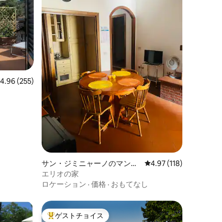
レビュー255件、5つ星中4.96つ星の平均評価
4.96 (255)
サン・ジミニャーノのマンシ
レビュー118件、5つ星
4.97 (118)
ョン・アパート
エリオの家
ロケーション
·
価格
·
おもてなし
ゲストチョイス
大好評のゲストチョイスです。