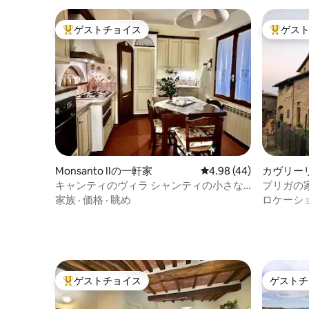
ゲストチョイス
ゲス
大好評のゲストチョイスです。
大好評の
Monsanto IIの一軒家
レビュー44件、5つ星中
4.98 (44)
カヴリー
キャンティのヴィラ シャンティの小さな
ブリガの
家
家族
·
価格
·
眺め
ロケーシ
ゲストチョイス
ゲストチ
大好評のゲストチョイスです。
ゲストチ