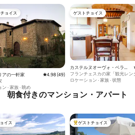
トチョイス
ゲストチョイス
ゲストチョイスです。
ゲストチョイス
カステルヌオーヴォ・ベラル
デンガの一軒家
フランチェスカの家「観光レン
4.98つ星の平均評価
リアの一軒家
レビュー49件、5つ星中4.98つ星の平均評価
4.98 (49)
ロケーション
·
家族
·
状態
家
ョン
·
家族
·
眺め
朝食付きのマンション・アパート
ョイス
ゲストチョイス
ョイス
大好評のゲストチョイスです。