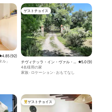
ゲストチョイス
ゲストチョイス
レビュー92件、5つ星中4.85つ星の平均評価
4.85 (92)
タル」
チヴィテッラ・イン・ヴァル・
レビュー9件、5つ星
5.0 (9)
ディ・キアーナの一軒家
4名様用の家
家族
·
ロケーション
·
おもてなし
ゲストチョイス
大好評のゲストチョイスです。