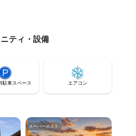
まれており、様々なコンフォートを提供
馬に乗っ
しています。 高速道路からわずか数分の
スカーナ
場所に位置するFontarcellaは、旅行者に
空の下で
も簡単にアクセスできます。
メニティ・設備
⁠車ス⁠ペ⁠ー⁠ス
エアコン
スーパーホスト
スーパーホスト