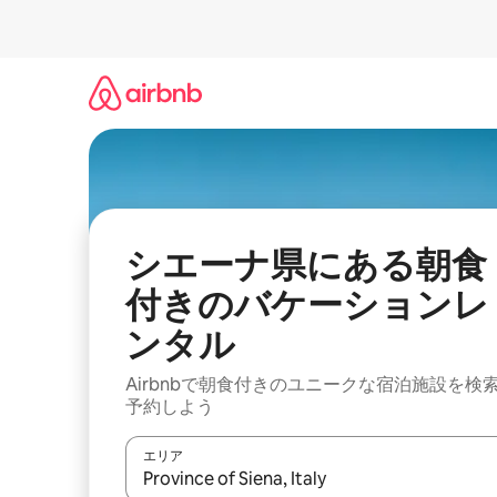
コ
ン
テ
ン
ツ
に
ス
キ
ッ
プ
シエーナ県にある朝食
付きのバケーションレ
ンタル
Airbnbで朝食付きのユニークな宿泊施設を検
予約しよう
エリア
検索結果が表示されたら、上下の矢印キーを使っ