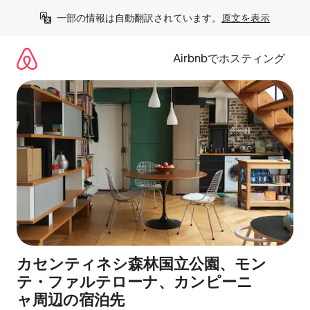
コ
一部の情報は自動翻訳されています。
原文を表示
ン
テ
ン
Airbnbでホスティング
ツ
に
ス
キ
ッ
プ
カセンティネシ森林国立公園、モン
テ・ファルテローナ、カンピーニ
ャ⁠周⁠辺⁠の宿⁠泊⁠先