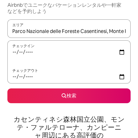
Airbnbでユニークなバ⁠ケ⁠ー⁠シ⁠ョ⁠ンレ⁠ン⁠タ⁠ルや一⁠軒⁠家
な⁠ど⁠を予⁠約⁠し⁠よ⁠う
エリア
検索結果が表示されたら、上下の矢印キーを使って移動するか、
チェックイン
チェックアウト
検索
カセンティネシ森林国立公園、モン
テ・ファルテローナ、カンピーニ
ャ⁠周⁠辺⁠に⁠あ⁠る高⁠評⁠価⁠の