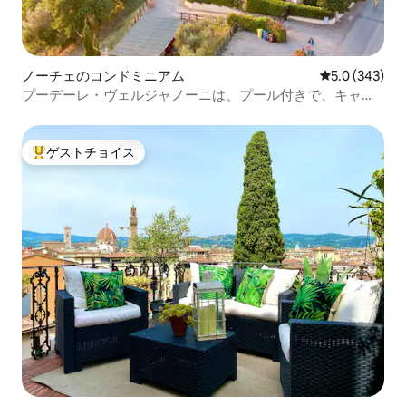
ノーチェのコンドミニアム
レビュー343
5.0 (343)
プーデーレ・ヴェルジャノーニは、プール付きで、キャン
ティに囲まれています。
ゲストチョイス
大好評のゲストチョイスです。