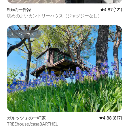
Stiaの一軒家
レビュー121
4.87 (121)
眺めのよいカントリーハウス（ジャグジーなし）
スーパーホスト
スーパーホスト
ガルッツォの一軒家
レビュー817件
4.88 (817)
TREEhouse/casaBARTHEL