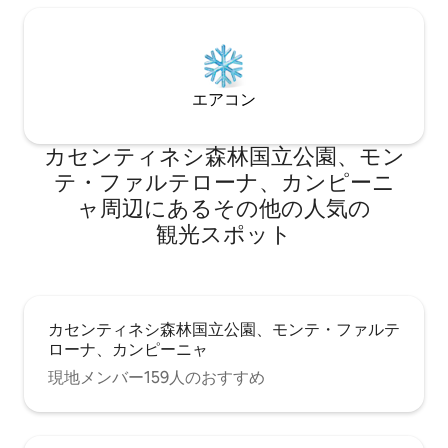
ます。 フィレンツェ、アレッツォ、シエ
ナの中間にあるこの納屋は、完全な平和
と静けさに包まれ、トスカーナを訪れる
のに最適な拠点です。 家の正確な場所を
見つけるには、GMapsで次のコードを入
エアコン
力してください：8FMHGG25+QV この家
は田舎にあります。 最寄りの町はカヴリ
リアと、モンチョーニとモンテゴンツィ
カセンティネシ森林国立公園、モン
の小さな中世の村です。 各町には、素晴
テ・ファルテローナ、カンピーニ
らしい地元のレストランと小さな食料品
店があります。 モンチョーニは3 km先で
ャ⁠周⁠辺⁠に⁠あ⁠るそ⁠の⁠他⁠の人⁠気⁠の
す。 モンテヴァルキには大きなスーパー
観⁠光⁠ス⁠ポ⁠ッ⁠ト
があり、車で8分で到着できます（ちょう
ど7 km先）。 モンテヴァルキには、トス
カーナで最高のファーマーズマーケット
の1つもあります！ モンテヴァルキ駅は納
屋から8 kmの距離にあります。 そこか
カセンティネシ森林国立公園、モンテ・ファルテ
ら、フィレンツェとアレッツォへ電車で
ローナ、カンピーニャ
行くことができます。 シエナまで車で30
分で行けます。 高速道路A1/E35ミラノ-フ
現地メンバー159人のおすすめ
ィレンツェ-ローマへのアクセスが簡単
（ヴァルダルノ出口はわずか13 km）で、
トスカーナとウンブリアの両方で、短時