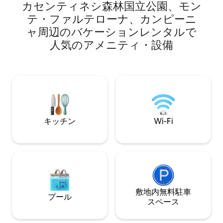
ックやパノラマガーデンでの石造りのバ
カセンティネシ森林国立公園、モン
ったひとりのゲス
ーベキュー、居心地の良い暖炉など、す
使いいただけます
テ・ファルテローナ、カンピーニ
べての空間が開放感があり、魅力的で
ライベートプール
ャ⁠周⁠辺⁠のバ⁠ケ⁠ー⁠シ⁠ョ⁠ン⁠レ⁠ン⁠タ⁠ル⁠で
す。 フィレンツェ、アレッツォ、シエナ
囲まれた歴史的建
の中間に位置し、キャンティの丘陵地帯
人⁠気⁠のア⁠メ⁠ニ⁠テ⁠ィ⁠・⁠設⁠備
で、天井にはフレ
の息をのむような景色を眺めながら、完
グが施されていま
全な平和と静けさに浸ることができま
床が敷かれた広々
す。納屋はトスカーナを訪れるのに最適
屋外プールなどが
な拠点です。 宿泊施設は2階建てです。
です。お車でお越
上階には、オリーブの木の素晴らしい景
します。
色を望むダブルベッドルーム2室と、窓と
大きな石造りのシャワーを備えたバスル
ームがあります。 1階には、暖炉がある居
キッチン
Wi-Fi
心地の良い広々としたリビングエリア
と、ガスコンロ、大きな冷蔵庫、オーブ
ンを備えたキッチンがあります。 納屋の
天井は、むき出しの梁とレンガでできて
います。 外には、クルミの木陰でハンモ
ックでリラックスしたり、石のバーベキ
ューでお食事（本格的な地元のフィオレ
敷地内無料駐⁠車
ンティーナステーキを含む:-)をグリルし
プール
たりできる、パノラマガーデンがありま
ス⁠ペ⁠ー⁠ス
す。 ロマンチックなディナー「アルフレ
スコ」のためのガーデンテーブルがあり