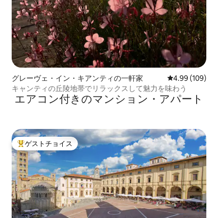
グレーヴェ・イン・キアンティの一軒家
レビュー109件
4.99 (109)
キャンティの丘陵地帯でリラックスして魅力を味わう
エアコン付きのマンション・アパート
ゲストチョイス
大好評のゲストチョイスです。