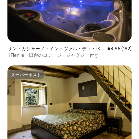
サン・カシャーノ・イン・ヴァル・ディ・ペ
レビュー192件
4.96 (192)
ーザのコテージ
Il Fienile、田舎のコテージ、ジャグジー付き
スーパーホスト
スーパーホスト