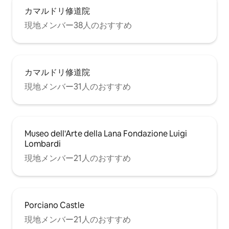
間で多くの興味深いスポットに行くこと
カマルドリ修道院
ができます。また、カヴリリアの南数キ
ロメートルには、クレーテ・セネージの
現地メンバー38人のおすすめ
魅力的な領土があります。 田舎にあるこ
の家は、トスカーナの本格的な体験を提
供します。 車ですぐの場所に小さな町や
村があり、素晴らしい地元のレストラン
や素晴らしいファーマーズマーケットに
カマルドリ修道院
アクセスできます。 モンテヴァルキ（7
現地メンバー31人のおすすめ
km先）には大きなスーパーがあります。
鉄道駅は納屋から8 kmのところにありま
す。 そこからフィレンツェとアレッツォ
へ電車で行くことができます。 シエナ、
モンテプルチャーノ、ピエンツァ、モン
Museo dell'Arte della Lana Fondazione Luigi
テリッジョーニなどの観光地は車で40分
Lombardi
以内で行けます 家に行くには車での移動
が唯一の方法です。 モンテヴァルキから
現地メンバー21人のおすすめ
タクシーサービスが利用可能です。 毛布
とタオルをご用意しております。 キッチ
ンには鍋、フライパン、ボウル、お皿、
カトラリーを完備しております。 ご自由
Porciano Castle
にお使いください。 Netflix無料視聴可能
現地メンバー21人のおすすめ