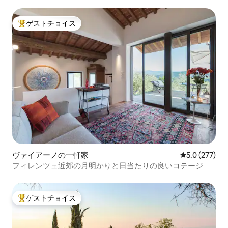
ゲストチョイス
大好評のゲストチョイスです。
ヴァイアーノの一軒家
レビュー277
5.0 (277)
フィレンツェ近郊の月明かりと日当たりの良いコテージ
ゲストチョイス
大好評のゲストチョイスです。