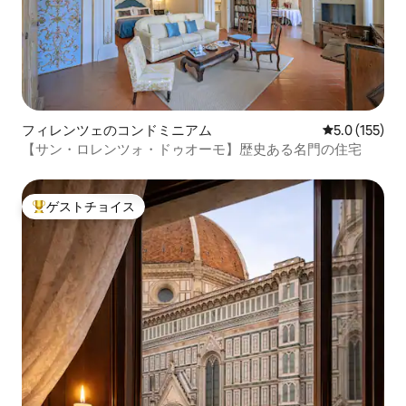
フィレンツェのコンドミニアム
レビュー155
5.0 (155)
【サン・ロレンツォ・ドゥオーモ】歴史ある名門の住宅
ゲストチョイス
大好評のゲストチョイスです。