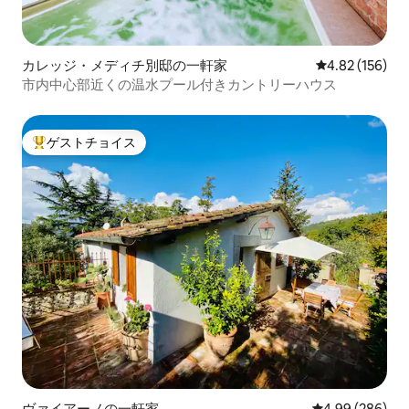
カレッジ・メディチ別邸の一軒家
レビュー156件
4.82 (156)
市内中心部近くの温水プール付きカントリーハウス
ゲストチョイス
大好評のゲストチョイスです。
ヴァイアーノの一軒家
レビュー286件
4.99 (286)