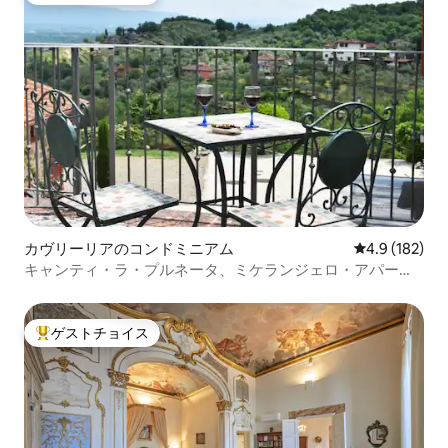
カヴリーリアのコンドミニアム
レビュー182
4.9 (182)
キャンティ・ラ・プルネータ、ミケランジェロ・アパート
メント
ゲストチョイス
大好評のゲストチョイスです。