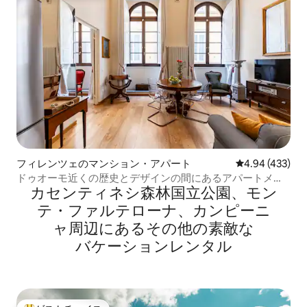
フィレンツェのマンション・アパート
レビュー433件
4.94 (433)
ドゥオーモ近くの歴史とデザインの間にあるアパートメン
カセンティネシ森林国立公園、モン
ト
テ・ファルテローナ、カンピーニ
ャ⁠周⁠辺⁠に⁠あ⁠るそ⁠の⁠他⁠の素⁠敵⁠な
バ⁠ケ⁠ー⁠シ⁠ョ⁠ン⁠レ⁠ン⁠タ⁠ル