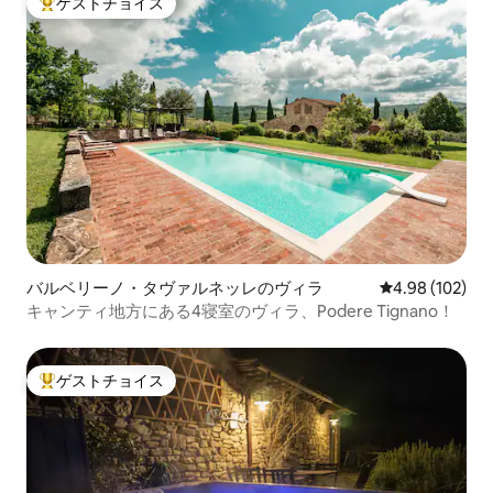
ゲストチョイス
大好評のゲストチョイスです。
バルベリーノ・タヴァルネッレのヴィラ
レビュー102件
4.98 (102)
キャンティ地方にある4寝室のヴィラ、Podere Tignano！
ゲストチョイス
大好評のゲストチョイスです。