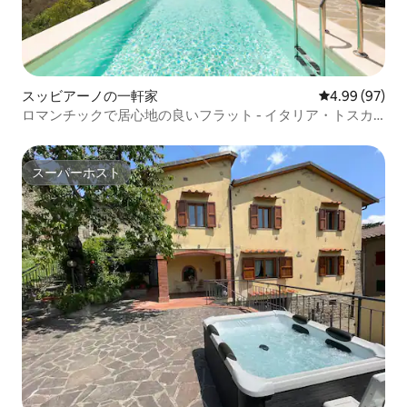
スッビアーノの一軒家
レビュー97件
4.99 (97)
ロマンチックで居心地の良いフラット - イタリア・トスカ
ーナ州
スーパーホスト
スーパーホスト