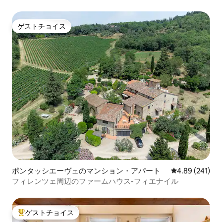
ゲストチョイス
ゲストチョイス
ポンタッシエーヴェのマンション・アパート
レビュー241件
4.89 (241)
フィレンツェ周辺のファームハウス-フィエナイル
ゲストチョイス
大好評のゲストチョイスです。