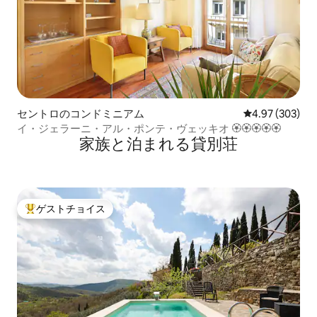
セントロのコンドミニアム
レビュー303件
4.97 (303)
イ・ジェラーニ・アル・ポンテ・ヴェッキオ 🏵🏵🏵🏵🏵
家族と泊まれる貸別荘
ゲストチョイス
大好評のゲストチョイスです。