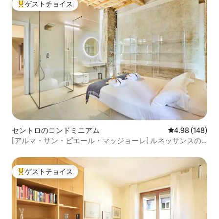
ゲストチョイス
大好評のゲストチョイスです。
セントロのコンドミニアム
レビュー148件
4.98 (148)
[アルマ・サン・ピエール・マッジョーレ] ルネッサンスの
魂を感じる5つ星体験
ゲストチョイス
大好評のゲストチョイスです。