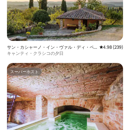
サン・カシャーノ・イン・ヴァル・ディ・ペ
レビュー239件
4.98 (239)
ーザの一軒家
キャンティ・クラシコの夕日
スーパーホスト
スーパーホスト