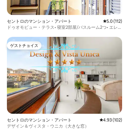
セントロのマンション・アパート
レビュー112
5.0 (112)
ドゥオモビュー・テラス• 寝室2部屋/バスルーム2つ• エレベ
ーター• 中心部
ゲストチョイス
ゲストチョイス
セントロのマンション・アパート
レビュー102件
4.93 (102)
デザイン＆ヴィスタ・ウニカ（大きな窓）