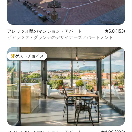
アレッツォ県のマンション・アパート
レビュー153
5.0 (153)
ピアッツァ・グランデのデザイナーズアパートメント
ゲストチョイス
大好評のゲストチョイスです。