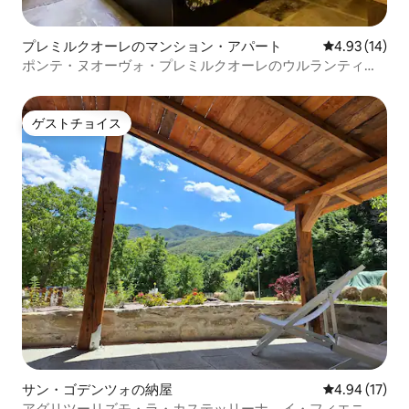
プレミルクオーレのマンション・アパート
レビュー14件
4.93 (14)
ポンテ・ヌオーヴォ・プレミルクオーレのウルランティ洞
窟の家
ゲストチョイス
ゲストチョイス
サン・ゴデンツォの納屋
レビュー17件
4.94 (17)
アグリツーリズモ・ラ・カステッリーナ、イ・フィエニー