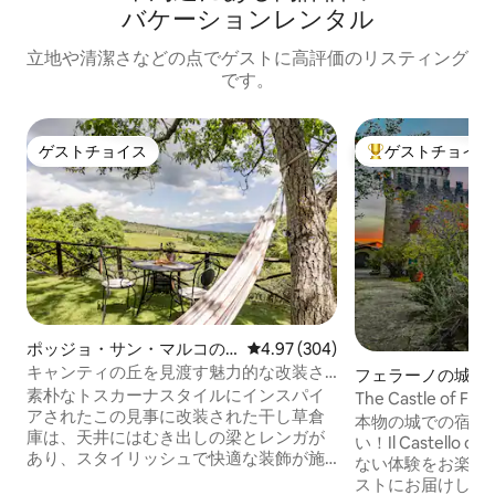
バ⁠ケ⁠ー⁠シ⁠ョ⁠ン⁠レ⁠ン⁠タ⁠ル
立地や清潔さなどの点でゲストに高評価のリスティング
です。
ゲストチョイス
ゲストチョイス
ゲストチョイス
大好評のゲストチ
ポッジョ・サン・マルコの
レビュー304件、5つ星中4.97
4.97 (304)
一軒家
キャンティの丘を見渡す魅力的な改装さ
フェラーノの城
れた干し草倉
素朴なトスカーナスタイルにインスパイ
The Castle of Ferr
アされたこの見事に改装された干し草倉
本物の城での宿泊
庫は、天井にはむき出しの梁とレンガが
い！Il Castello 
あり、スタイリッシュで快適な装飾が施
ない体験をお楽し
されています。 リラックスできるハンモ
ストにお届けしま