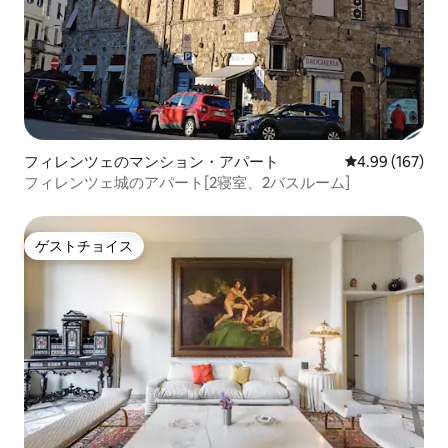
フィレンツェのマンション・アパート
レビュー167件
4.99 (167)
フィレンツェ城のアパート[2寝室、2バスルーム]
ゲストチョイス
ゲストチョイス