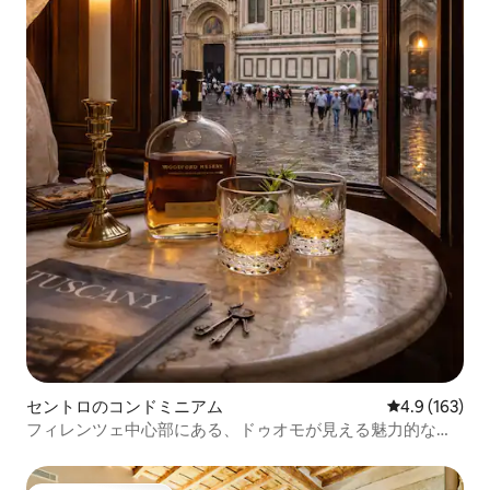
セントロのコンドミニアム
レビュー163
4.9 (163)
フィレンツェ中心部にある、ドゥオモが見える魅力的なワ
ンルームアパート