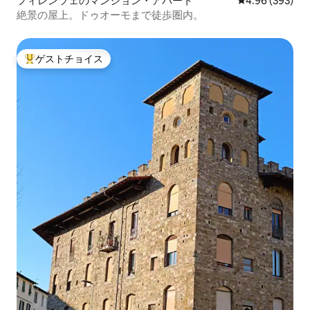
フィレンツェのマンション・アパート
レビュー393件
4.96 (393)
絶景の屋上。ドゥオーモまで徒歩圏内。
ゲストチョイス
大好評のゲストチョイスです。