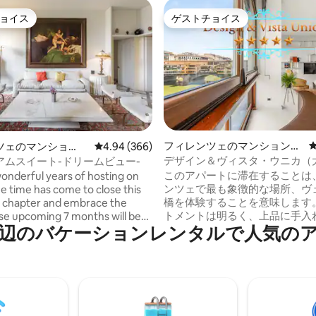
ョイス
ゲストチョイス
ョイス
ゲストチョイス
中4.97つ星の平均評価
フィレンツェのマンション・
ツェのマンショ
レビュー366件、5つ星中4.94つ星の平均評価
4.94 (366)
アパート
ート
デザイン＆ヴィスタ・ウニカ（
アムスイート-ドリームビュー-
窓）
このアパートに滞在することは
wonderful years of hosting on
ンツェで最も象徴的な場所、ヴ
he time has come to close this
橋を体験することを意味します。 アパ
e chapter and embrace the
トメントは明るく、上品に手入
se upcoming 7 months will be
バ⁠ケ⁠ー⁠シ⁠ョ⁠ン⁠レ⁠ン⁠タ⁠ル⁠で人⁠気⁠のア⁠
おり、本物の快適な体験を提供
 season for MuseumSuite, in Jan
に設計されています。 エレベーターが利
property will be sold and
用できる建物内にあり、一般の
ed into a private family
できることはめったにありません。
honor
テリアはイタリアのエレガンス
vilege to welcome guests from
なディテールを組み合わせてい
of life. Each of you has deeply
かい色、洗練された家具、そし
my journey, and I hope that