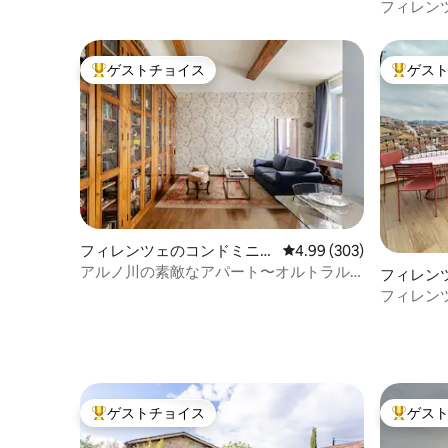
ム
フィレン
見える魅
ゲストチョイス
ゲス
大好評のゲストチョイスです。
大好評の
フィレンツェのコンドミニア
レビュー303件、5つ星中
4.99 (303)
ム
アルノ川の素敵なアパート〜オルトラル
フィレン
ノ
ム
フィレンツェの
ラスから
ゲストチョイス
ゲス
大好評のゲストチョイスです。
大好評の