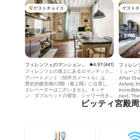
ゲストチョイス
ゲストチ
大好評のゲストチョイスです。
ゲストチ
フィレンツェのマンション・
レビュー441件、5つ星
4.97 (441)
フィレン
アパート
ン・アパ
フィレンツェの屋上にあるロマンチック
ミュージ
なアパートメント
アパートメント（55平方メートル）は、
After 13 
歴史的建造物の3階（最上階）に位置し、
Airbnb, t
エレベーターはございません。キッチ
incredibl
ン、ダブルベッドの寝室、シャワー付き
next. The
ピッティ宮殿⁠周⁠辺⁠の
バスルームで構成されています。ご要望
the final
に応じて、リビング/キッチンエリアにシ
2027, the 
ングルベッドを追加することができま
transform
す。すべての窓は、滞在中のお客様の平
residence. It has been an absolute 
和と安らぎ、そして良好な断熱性を保証
and a pri
するために、密閉されています。エアコ
all walks 
ンと暖房。 高速で無制限のWi-Fi。同じ階
enriched 