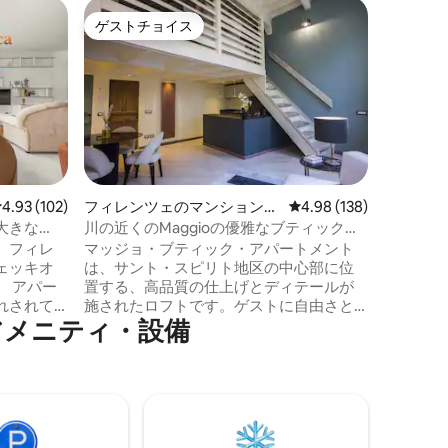
フィレン
ゲストチョイス
スーパ
ゲストチョイス
スーパ
アパート
フィレン
ジオ
フィレン
トラルノ
のアパー
なフィレ
セラ広場にあり
のフィレ
で自宅に
たモダン
レビュー102件、5つ星中4.93つ星の平均評価
4.93 (102)
フィレンツェのマンション・
レビュー138件、5つ星
4.98 (138)
木の梁が
アパート
大きな
川の近くのMaggioの優雅なブティックア
が、本格
パートメント
、フィレ
マッジョ・ブティック・アパートメント
田舎のシ
ェッキオ
は、サント・スピリト地区の中心部に位
す。
ー
置する、高品質の仕上げとディテールが
れされて
施されたロフトです。ゲストに自由さと
メ⁠ニ⁠テ⁠ィ⁠・⁠設⁠備
するよう
親密さを提供するように設計されていま
す。 アパートは、有名なマッジョ通りに
人が利用
ある歴史的建造物の2階にあります。ここ
 イン
から主な観光スポットまで徒歩数分で行
とモダン
くことができます。 ピッティ宮殿：1分
ます。暖
（150メートル） ポンテ・ヴェッキオ：5
て居心地
分（500メートル） ウフィッツィ美術館：