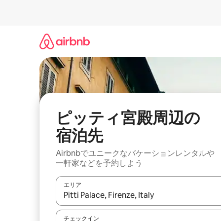
コ
ン
テ
ン
ツ
に
ス
キ
ッ
プ
ピッティ宮殿⁠周⁠辺⁠の
宿⁠泊⁠先
Airbnbでユニークなバ⁠ケ⁠ー⁠シ⁠ョ⁠ンレ⁠ン⁠タ⁠ルや
一⁠軒⁠家な⁠ど⁠を予⁠約⁠し⁠よ⁠う
エリア
検索結果が表示されたら、上下の矢印キーを使っ
チェックイン