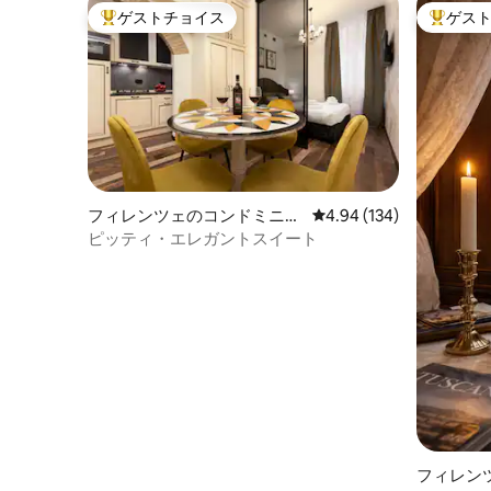
ゲストチョイス
ゲス
の屋根が見渡せ、階段を降りるだけで、
大好評のゲストチョイスです。
大好評の
レストラン、クラブ、職人の店、ナイト
ライフ、歴史的な魅力に囲まれていま
す。
https://www.tuscanypeople.com/san-
frediano-quartiere-piu-cool-del-mondo/
アパートは中心部に位置しており、どの
観光スポットにも徒歩で行くことができ
ます。 アパートは、最近改装されたばか
りの古い建物の3階にあり、エレベーター
フィレンツェのコンドミニア
レビュー134件、5つ星
4.94 (134)
はありません。 （53段ある階段を上る必
ム
ピッティ・エレガントスイート
要があります）
フィレン