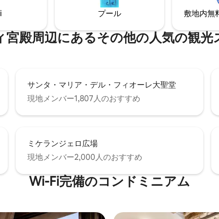
の良い雰囲気で、すぐにくつろ
e has left a beautiful, lasting
i
プール
敷地内無料駐
比類のない眺め！
 on your lives as well.
殿⁠周⁠辺⁠に⁠あ⁠るそ⁠の⁠他⁠の人⁠気⁠の観⁠光⁠ス
サンタ・マリア・デル・フィオーレ大聖堂
現地メンバー1,807人のおすすめ
ミケランジェロ広場
現地メンバー2,000人のおすすめ
Wi-Fi完備のコンドミニアム