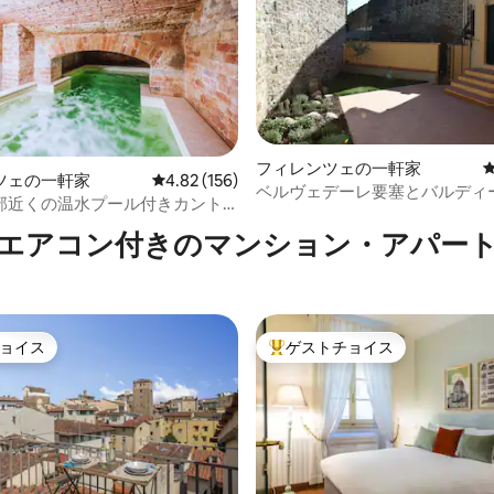
フィレンツェの一軒家
ツェの一軒家
レビュー156件、5つ星中4.82つ星の平均評価
4.82 (156)
ベルヴェデーレ要塞とバルディ
中4.81つ星の平均評価
部近くの温水プール付きカント
の間にあるタンゴの家
ス
エアコン付きのマンション・アパー
ョイス
ゲストチョイス
ョイス
大好評のゲストチョイスです。