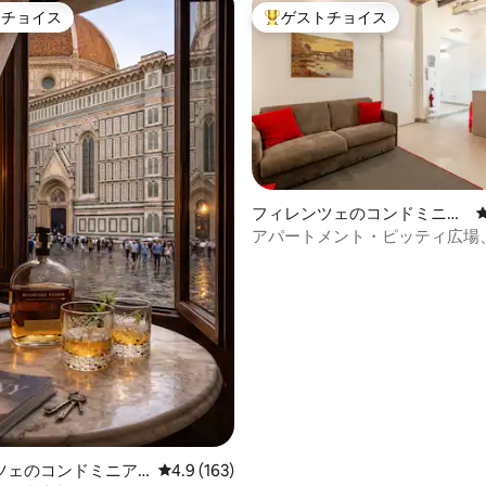
トチョイス
ゲストチョイス
ゲストチョイスです。
大好評のゲストチョイスです。
中4.94つ星の平均評価
フィレンツェのコンドミニア
ム
アパートメント・ピッティ広場
ンツェ
ツェのコンドミニア
レビュー163件、5つ星中4.9つ星の平均評価
4.9 (163)