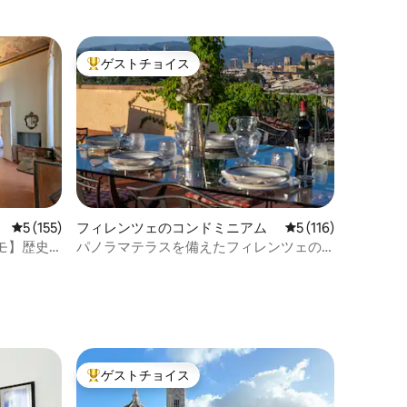
ゲストチョイス
大好評のゲストチョイスです。
レビュー155件、5つ星中5つ星の平均評価
5 (155)
フィレンツェのコンドミニアム
レビュー116件、5
5 (116)
モ】歴史
パノラマテラスを備えたフィレンツェの
ペントハウス
ゲストチョイス
大好評のゲストチョイスです。