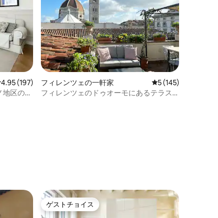
レビュー197件、5つ星中4.95つ星の平均評価
4.95 (197)
フィレンツェの一軒家
レビュー145件、5
5 (145)
ノ地区の歴
フィレンツェのドゥオーモにあるテラス
付きペントハウス
ゲストチョイス
ゲストチョイス