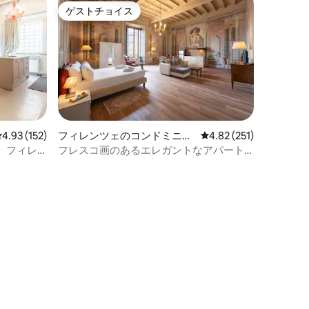
ゲストチョイス
ゲストチョイス
レビュー152件、5つ星中4.93つ星の平均評価
4.93 (152)
フィレンツェのコンドミニア
レビュー251件、5つ星
4.82 (251)
ム
、フィレ
フレスコ画のあるエレガントなアパート
209