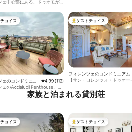
ツェ中心部にある、ドゥオモが
力的なワンルームアパート
トチョイス
ゲストチョイス
ゲストチョイスです。
大好評のゲストチョイスです。
4.99つ星の平均評価
フィレンツェのコンドミニアム
【サン・ロレンツォ・ドゥオー
ツェのコンドミニア
レビュー112件、5つ星中4.99つ星の平均評価
4.99 (112)
ある名門の住宅
Acciaiuoli Penthouse、テ
家族と泊まれる貸別荘
の眺望
トチョイス
ゲストチョイス
ゲストチョイスです。
大好評のゲストチョイスです。