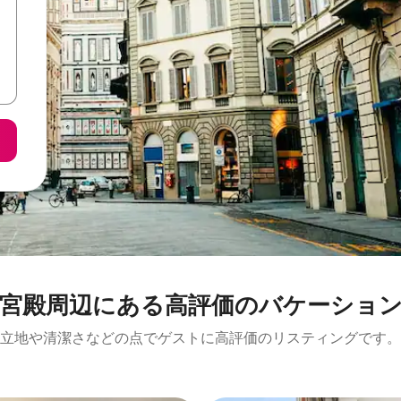
⁠周⁠辺⁠に⁠あ⁠る高⁠評⁠価⁠のバ⁠ケ⁠ー⁠シ⁠ョ⁠ン⁠
立地や清潔さなどの点でゲストに高評価のリスティングです。