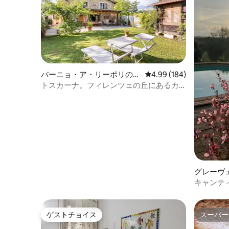
バーニョ・ア・リーポリの一
レビュー184件、5つ星
4.99 (184)
軒家
トスカーナ。フィレンツェの丘にあるカ
ントリーハウス
グレーヴェ
の一軒家
キャンテ
魅力を味
ゲストチョイス
スーパー
ゲストチョイス
スーパー