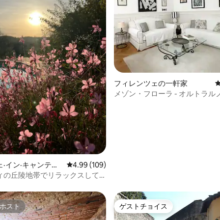
中4.99つ星の平均評価
フィレンツェの一軒家
メゾン・フローラ - オルトラル
史ある宿泊先
·イン·キャンティ
レビュー109件、5つ星中4.99つ星の平均評価
4.99 (109)
ィの丘陵地帯でリラックスして
わう
ホスト
ゲストチョイス
ホスト
ゲストチョイス