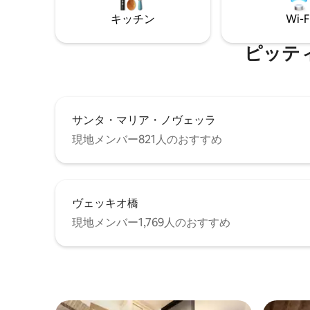
には、もう一つのアパートメントがあり
MuseumSuit
キッチン
Wi-F
ます（
impression
https://abnb.me/EVmg/zeAqj9CYXH
）。大家族の方には、同じ階にある2つの
ピッティ宮
アパートメントを合わせてご予約いただ
くことも可能で、合計7名様のご宿泊が可
能です。 アパートはゲスト専用です。 ル
カと私はどちらも中心部で働いています
ので、必要に応じて、いずれかが直接お
サンタ・マリア・ノヴェッラ
手伝いし、問題を解決することができま
す。 アパートは、フィレンツェの最も特
現地メンバー821人のおすすめ
徴的で活気のある場所の一つ、サン・フ
レディアーノ地区にあります。この地区
は、ロンリー・プラネットガイド（
https://www.lonelyplanet.com/travel-
ヴェッキオ橋
tips-and-articles/10-of-the-worlds-
coolest-neighbourhoods-to-visit-right-
現地メンバー1,769人のおすすめ
now/40625c8c-8a11-5710-a052-
1479d2769fd4 ）によって世界で最もクー
ルな地区と評価されています。 数分で、
ヴェッキオ橋、ウフィツィ美術館、ピッ
ティ広場まで徒歩で行くことができま
す。フィレンツェの中心部はすべてすぐ
そばにあります。 窓からはフィレンツェ