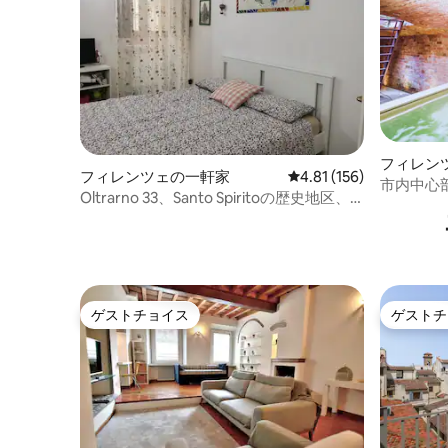
フィレン
フィレンツェの一軒家
レビュー156件、5つ星
4.81 (156)
市内中心
Oltrarno 33、Santo Spiritoの歴史地区、
リーハウ
A.C.付き
ゲストチョイス
ゲストチ
ゲストチョイス
ゲストチ