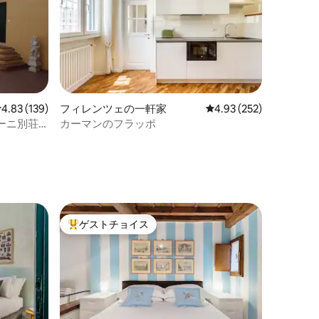
レビュー139件、5つ星中4.83つ星の平均評価
4.83 (139)
フィレンツェの一軒家
レビュー252件、5つ星
4.93 (252)
ーニ別荘
カーマンのフラッポ
ト
ゲストチョイス
大好評のゲストチョイスです。