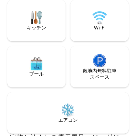
第二のラウンジ。 市街の景色とキングサ
れています。より
イズのベッドが備わる2つの大きなベッド
でお召し上がりに
ルーム。 3つのバスルーム（ジャグジー付
15ユーロ（5〜15
き）、シャワー付きのバスルーム1つ。 ア
は無料）です。E
パートを横切る長い廊下、広々とした入
利用いただけます
キッチン
Wi-Fi
り口、中庭の専用テラス。 ソファベッド
と街の景色を望む3階ラウンジ。 シエナの
大聖堂とサンドメニコ大聖堂のパノラマ
の景色を望むダイニングルームは、シエ
ナの中世の屋根の上に立っています。 ラ
ンドリーエリアを備えた設備の整ったキ
ッチン。 1600年代の宮殿2階全体を占
め、シエナとその建築的不思議のユニー
敷地内無料駐⁠車
プール
クで特権的な景色を提供しています。 私
ス⁠ペ⁠ー⁠ス
たちはバンキ・ソプラ・ソプラにありま
す。シエナの歴史的中心地のメインコー
スで、家の下にはハイファッションのブ
ランド、レストランがたくさん並ぶ、最
高のお店が中心にあります。典型的なト
スカーナ製品を備えたワイナリー、バ
ー、スーパーマーケット。
エアコン