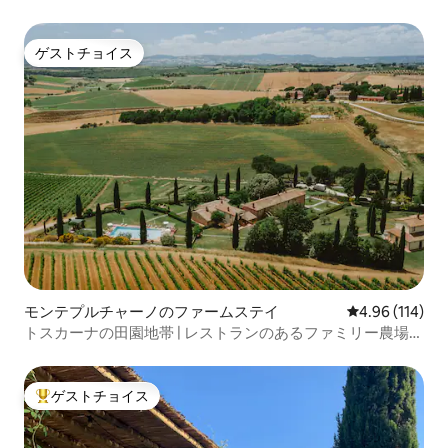
ゲストチョイス
ゲストチョイス
モンテプルチャーノのファームステイ
レビュー114件
4.96 (114)
トスカーナの田園地帯 | レストランのあるファミリー農場ス
テイ
ゲストチョイス
大好評のゲストチョイスです。