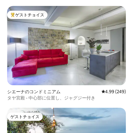
ビュースイート
ゲストチョイス
大好評のゲストチョイスです。
シエーナのコンドミニアム
レビュー249件
4.99 (249)
タヤ宮殿 - 中心部に位置し、ジャグジー付き
ゲストチョイス
ゲストチョイス