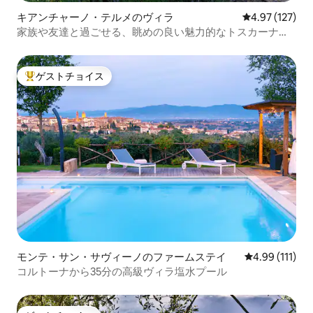
キアンチャーノ・テルメのヴィラ
レビュー127件
4.97 (127)
家族や友達と過ごせる、眺めの良い魅力的なトスカーナの
ヴィラ
ゲストチョイス
大好評のゲストチョイスです。
モンテ・サン・サヴィーノのファームステイ
レビュー111
4.99 (111)
コルトーナから35分の高級ヴィラ塩水プール