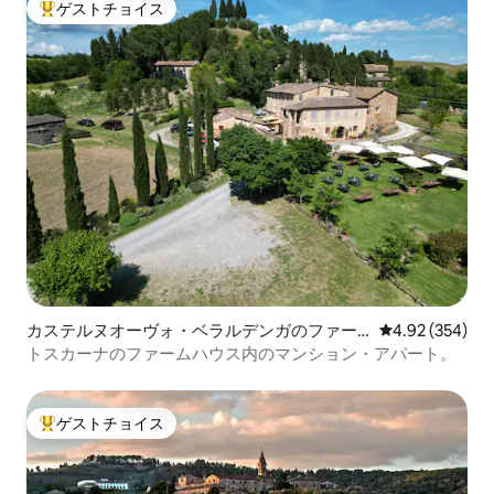
ゲストチョイス
大好評のゲストチョイスです。
カステルヌオーヴォ・ベラルデンガのファー
レビュー354件
4.92 (354)
ムステイ
トスカーナのファームハウス内のマンション・アパート。
ゲストチョイス
大好評のゲストチョイスです。