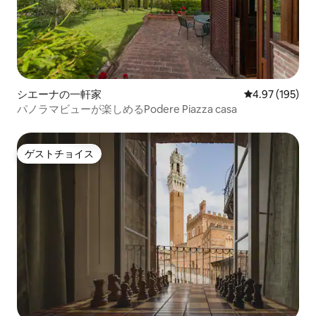
シエーナの一軒家
レビュー195件
4.97 (195)
パノラマビューが楽しめるPodere Piazza casa
ゲストチョイス
ゲストチョイス