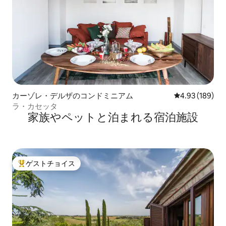
カーゾレ・デルザのコンドミニアム
レビュー189件
4.93 (189)
ラ・カセッタ
家族やペットと泊まれる宿泊施設
ゲストチョイス
大好評のゲストチョイスです。