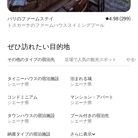
パリのファームステイ
レビュー299件
4.98 (299)
トスカーナのファームハウススイミングプール
ぜひ訪⁠れ⁠た⁠い目⁠的⁠地
その他のタ⁠イ⁠プ⁠の宿⁠泊⁠先
近場で人気の観光スポット
やる
タイニーハウスの宿泊施設
泊まれる城
シエーナ県
シエーナ県
コンドミニアム
マンション・アパート
シエーナ県
シエーナ県
タウンハウスの宿泊施設
プール付きの宿泊先
シエーナ県
シエーナ県
納屋タイプの宿泊施設
さらに表示