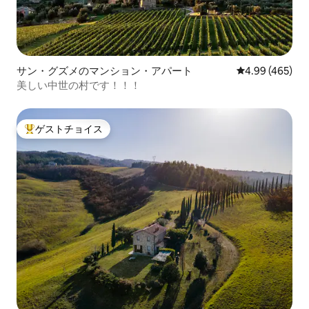
サン・グズメのマンション・アパート
レビュー465件
4.99 (465)
美しい中世の村です！！！
ゲストチョイス
大好評のゲストチョイスです。