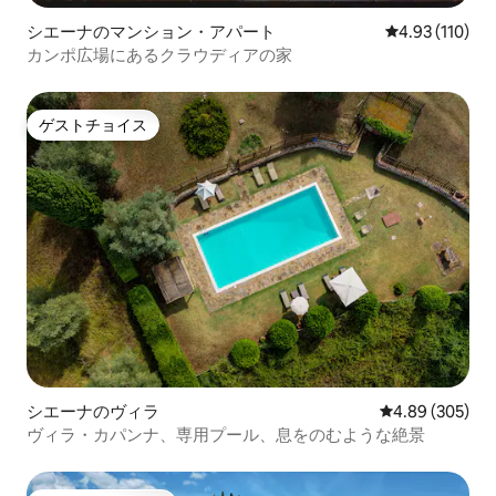
シエーナのマンション・アパート
レビュー110件
4.93 (110)
カンポ広場にあるクラウディアの家
ゲストチョイス
ゲストチョイス
シエーナのヴィラ
レビュー305件
4.89 (305)
ヴィラ・カパンナ、専用プール、息をのむような絶景