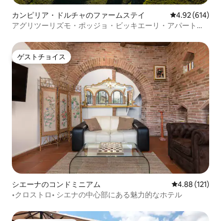
カンピリア・ドルチャのファームステイ
レビュー614件
4.92 (614)
アグリツーリズモ・ポッジョ・ビッキエーリ・アパートメ
ント・メモリア
ゲストチョイス
ゲストチョイス
シエーナのコンドミニアム
レビュー121件
4.88 (121)
•クロストロ• シエナの中心部にある魅力的なホテル