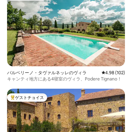
バルベリーノ・タヴァルネッレのヴィラ
レビュー102件
4.98 (102)
キャンティ地方にある4寝室のヴィラ、Podere Tignano！
ゲストチョイス
大好評のゲストチョイスです。