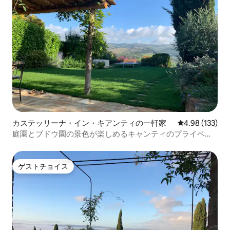
カステッリーナ・イン・キアンティの一軒家
レビュー133件
4.98 (133)
庭園とブドウ園の景色が楽しめるキャンティのプライベー
トコテージ
ゲストチョイス
ゲストチョイス