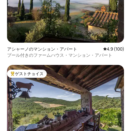
アシャーノのマンション・アパート
レビュー100
4.9 (100)
プール付きのファームハウス・マンション・アパート
ゲストチョイス
大好評のゲストチョイスです。