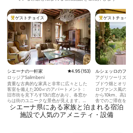
ゲストチョイス
ゲストチョイス
大好評のゲストチョイスです。
大好評のゲストチ
シエーナの一軒家
レビュー153件、5つ星中4.95
4.95 (153)
ルシェッロのファ
イ
ロッジアSalimbeni
アグリツーリズム
パリータ
貴重な古典的な家具と非常に広々とした
ブドウ畑とオリー
客室を備えた200㎡のアパートメント：
ロヴァンス風のア
旧市街を見下ろす13の窓があり、各窓か
から10km、高速
らは街のユニークな景色が見えます。
舎でのご滞在をお
シエーナ県にある家族と泊まれる宿泊
Banchi di Sopra、Piazza Salimbeni、
オリーブの木の間
Monte dei Paschiの本拠地、Tantucci、
間、カササギとカ
施設で人気のアメニティ・設備
Salimbeni、Spannocchiで構成された大規
ルームのサウンド
模で広々としたラウンジ。 図書室、ソフ
基本的なイタリア
ァーベッドと同じ排他的なビューを持つ
紅茶、ミルク、ビ