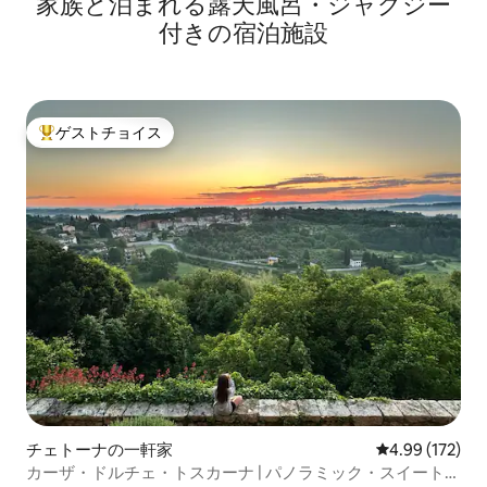
家族と泊まれる露天風呂・ジャグジー
付きの宿泊施設
ゲストチョイス
大好評のゲストチョイスです。
チェトーナの一軒家
レビュー172件
4.99 (172)
カーザ・ドルチェ・トスカーナ | パノラミック・スイート＆