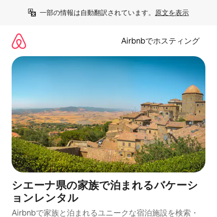
コ
一部の情報は自動翻訳されています。
原文を表示
ン
テ
ン
Airbnbでホスティング
ツ
に
ス
キ
ッ
プ
シエーナ県の家族で泊まれるバケーシ
ョンレンタル
Airbnbで家族と泊まれるユニークな宿泊施設を検索・