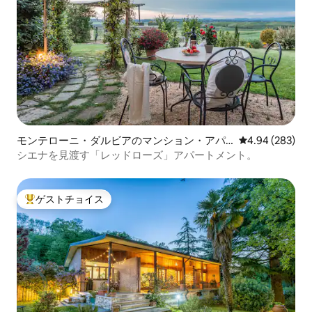
モンテローニ・ダルビアのマンション・アパ
レビュー283件
4.94 (283)
ート
シエナを見渡す「レッドローズ」アパートメント。
ゲストチョイス
大好評のゲストチョイスです。