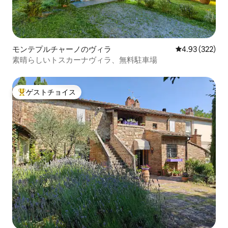
モンテプルチャーノのヴィラ
レビュー322件
4.93 (322)
素晴らしいトスカーナヴィラ、無料駐車場
ゲストチョイス
大好評のゲストチョイスです。