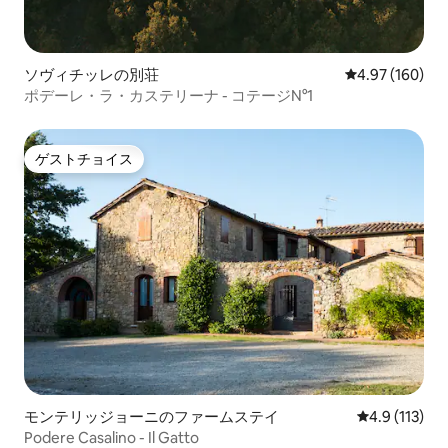
ソヴィチッレの別荘
レビュー160件
4.97 (160)
ポデーレ・ラ・カステリーナ - コテージN°1
ゲストチョイス
ゲストチョイス
モンテリッジョーニのファームステイ
レビュー113
4.9 (113)
Podere Casalino - Il Gatto