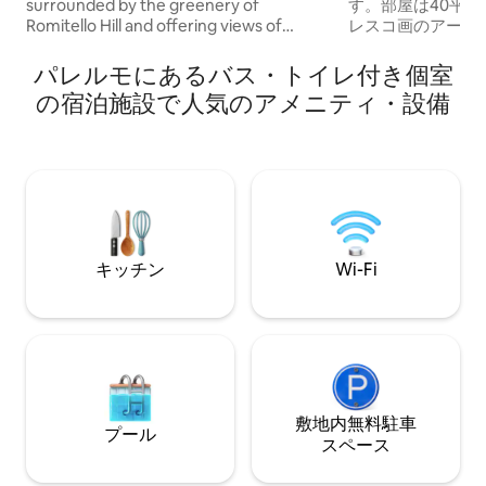
surrounded by the greenery of
す。部屋は40平
Romitello Hill and offering views of
レスコ画のアーチ
Castellammare del Golfo. Far from city
は1900年代のタ
noise, it is the ideal place to enjoy a
からはコルソ・ヴ
パレルモにあるバス・トイレ付き個室
peaceful and relaxing atmosphere.
ーレ、ポルタ・フ
の宿泊施設で人気のアメニティ・設備
Thanks to its strategic location, the main
の素晴らしい景色
tourist destinations in the provinces of
らすべてが、素晴
Palermo and Trapani are easily
います！さらに、
reachable, from seaside resorts to
インシャワートイ
cultural attractions. 🚗 Car rental is
ン、小さなダイニ
recommended to explore western Sicily.
スルームがありま
キッチン
Wi-Fi
敷地内無料駐⁠車
プール
ス⁠ペ⁠ー⁠ス