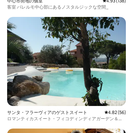
中心市街地の個室
レビュー138件
4.93 (138)
客室 パレルモ中心部にあるノスタルジックな空間_
サンタ・フラーヴィアのゲストスイート
レビュー56件
4.82 (56)
ロマンティカスイート・フィコディンディアガーデン＆プ
ール