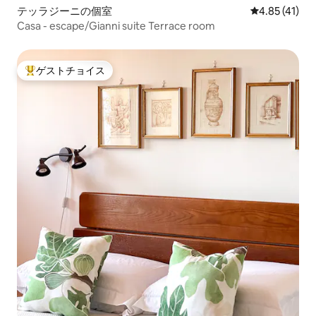
テッラジーニの個室
レビュー41件
4.85 (41)
Casa - escape/Gianni suite Terrace room
ゲストチョイス
大好評のゲストチョイスです。