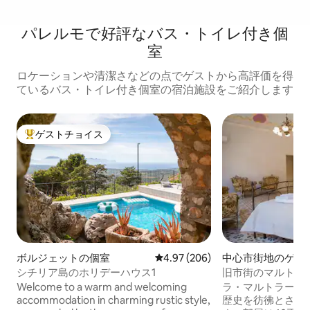
パレルモで好評なバス・トイレ付き個
室
ロケーションや清潔さなどの点でゲストから高評価を得
ているバス・トイレ付き個室の宿泊施設をご紹介します
ゲストチョイス
大好評のゲストチョイスです。
ボルジェットの個室
レビュー206件、5つ星中4.97
4.97 (206)
中心市街地のゲス
シチリア島のホリデーハウス1
旧市街のマルトラ
Welcome to a warm and welcoming
ラ・マルトラーナ
accommodation in charming rustic style,
歴史を彷彿とさせ