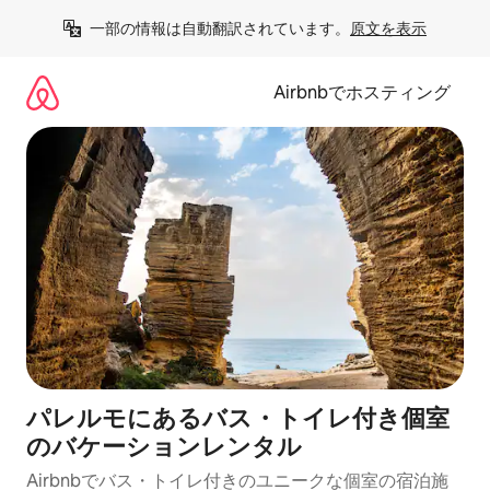
コ
一部の情報は自動翻訳されています。
原文を表示
ン
テ
ン
Airbnbでホスティング
ツ
に
ス
キ
ッ
プ
パレルモにあるバス・トイレ付き個室
のバケーションレンタル
Airbnbでバス・トイレ付きのユニークな個室の宿泊施