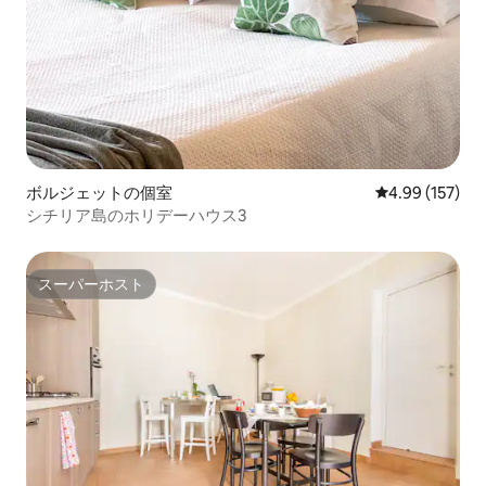
ボルジェットの個室
レビュー157件
4.99 (157)
シチリア島のホリデーハウス3
スーパーホスト
スーパーホスト