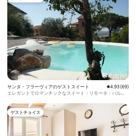
ゲストチョイス
サンタ・フラーヴィアのゲストスイート
レビュー69件
4.93 (69)
エレガントでロマンチックなスイート・リモーネ・パルコ
＆プール
ゲストチョイス
ゲストチョイス