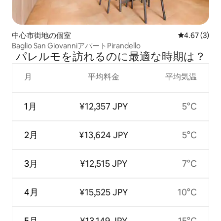
中心市街地の個室
レビュー3件
4.67 (3)
Baglio San GiovanniアパートPirandello
パレルモを訪⁠れ⁠るの⁠に最⁠適⁠な時⁠期⁠は⁠？
月
平均料金
平均気温
1月
¥12,357 JPY
5°C
2月
¥13,624 JPY
5°C
3月
¥12,515 JPY
7°C
4月
¥15,525 JPY
10°C
5月
¥13,149 JPY
15°C