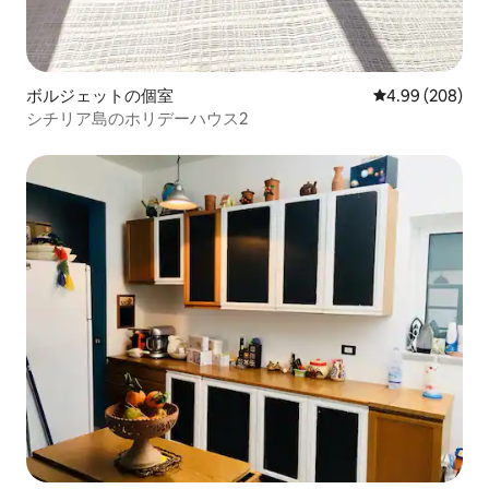
ボルジェットの個室
レビュー208件
4.99 (208)
シチリア島のホリデーハウス2