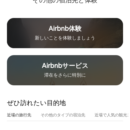
その他の宿⁠泊⁠先と体⁠験
Airbnb体験
新しいことを体験しましょう
Airbnb⁠サ⁠ー⁠ビ⁠ス
滞在をさ⁠ら⁠に特⁠別⁠に
ぜひ訪⁠れ⁠た⁠い目⁠的⁠地
近場の旅行先
その他のタ⁠イ⁠プ⁠の宿⁠泊⁠先
近場で人気の観光