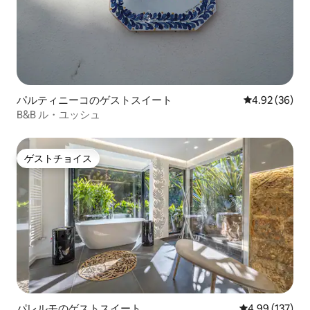
パルティニーコのゲストスイート
レビュー36件
4.92 (36)
B&B ル・ユッシュ
ゲストチョイス
ゲストチョイス
パレルモのゲストスイート
レビュー137件
4.99 (137)