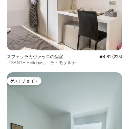
スフェッラカヴァッロの個室
レビュー225件
4.82 (225)
「SANTH Holidays」- ラ・モダルナ
ゲストチョイス
ゲストチョイス