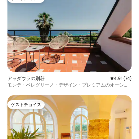
ゲストチョイス
アッダウラの別荘
レビュー74件
4.91 (74)
モンテ・ペレグリーノ・デザイン・プレミアムのオーシャ
ンビューのペントハウス
ゲストチョイス
ゲストチョイス