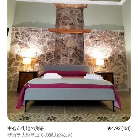
中心市街地の別荘
レビュー151
4.92 (151)
ザガラ大聖堂近くの魅力的な家