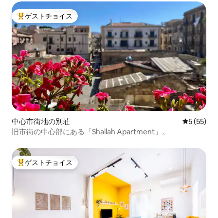
ゲストチョイス
大好評のゲストチョイスです。
中心市街地の別荘
レビュー5
5 (55)
旧市街の中心部にある「Shallah Apartment」。
ゲストチョイス
大好評のゲストチョイスです。