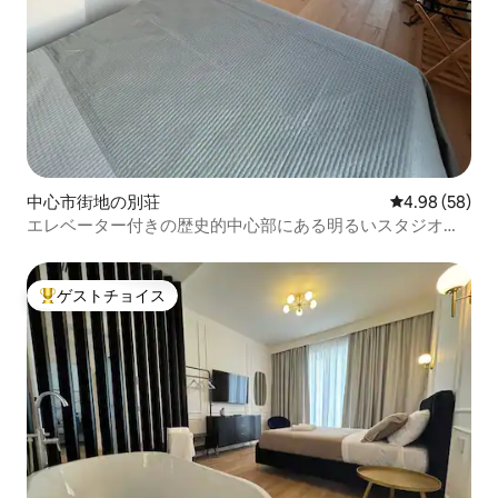
中心市街地の別荘
レビュー58件
4.98 (58)
エレベーター付きの歴史的中心部にある明るいスタジオア
パートメント
ゲストチョイス
大好評のゲストチョイスです。