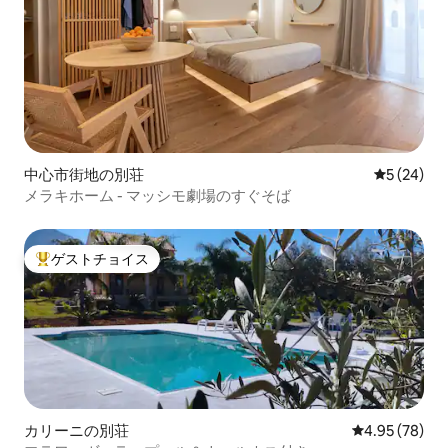
中心市街地の別荘
レビュー2
5 (24)
メラキホーム - マッシモ劇場のすぐそば
ゲストチョイス
大好評のゲストチョイスです。
カリーニの別荘
レビュー78件
4.95 (78)