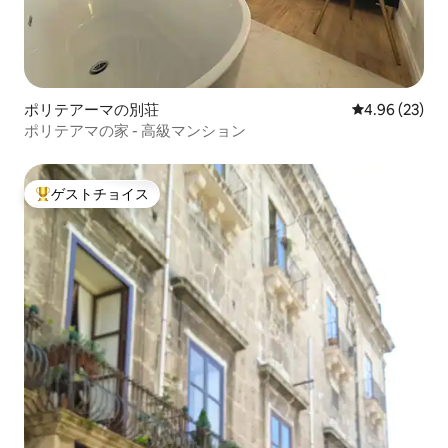
ポリテアーマの別荘
レビュー23件
4.96 (23)
ポリテアマの家 - 高級マンション
ゲストチョイス
大好評のゲストチョイスです。