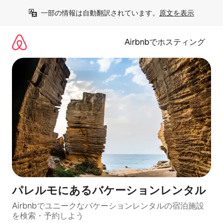
コ
一部の情報は自動翻訳されています。
原文を表示
ン
テ
ン
Airbnbでホスティング
ツ
に
ス
キ
ッ
プ
パレルモにあるバケーションレンタル
Airbnbでユニークなバケーションレンタルの宿泊施設
を検索・予約しよう