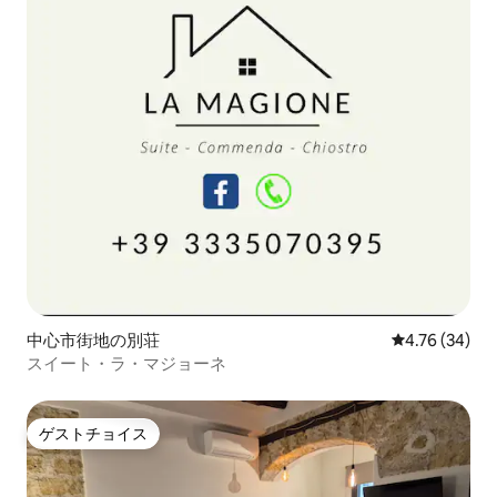
中心市街地の別荘
レビュー34件
4.76 (34)
スイート・ラ・マジョーネ
ゲストチョイス
ゲストチョイス