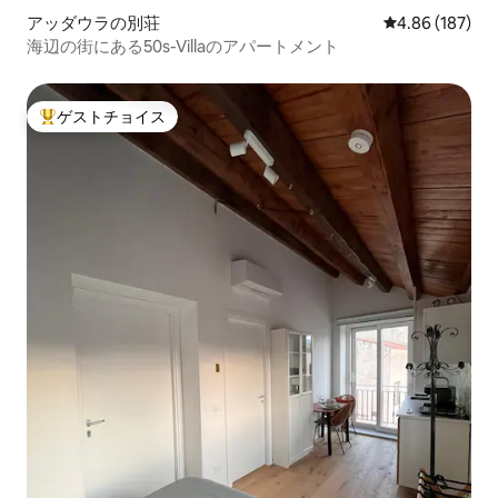
アッダウラの別荘
レビュー187件
4.86 (187)
海辺の街にある50s-Villaのアパートメント
ゲストチョイス
大好評のゲストチョイスです。