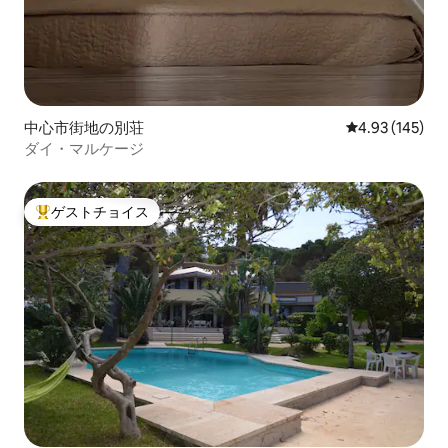
中心市街地の別荘
レビュー145件
4.93 (145)
ダイ・マルケージ
ゲストチョイス
大好評のゲストチョイスです。