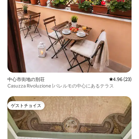
中心市街地の別荘
レビュー23件
4.96 (23)
Casuzza Rivoluzione |パレルモの中心にあるテラス
ゲストチョイス
ゲストチョイス