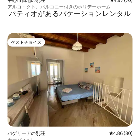
中心市街地の別荘
レビュー70件
4.97 (70)
アルコ・クト、バルコニー付きのホリデーホーム
パティオがあるバケーションレンタル
ゲストチョイス
ゲストチョイス
バゲリーアの別荘
レビュー80件
4.86 (80)
カーパネッレ