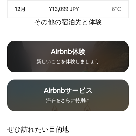
12月
¥13,099 JPY
6°C
その他の宿⁠泊⁠先と体⁠験
Airbnb体験
新しいことを体験しましょう
Airbnb⁠サ⁠ー⁠ビ⁠ス
滞在をさ⁠ら⁠に特⁠別⁠に
ぜひ訪⁠れ⁠た⁠い目⁠的⁠地