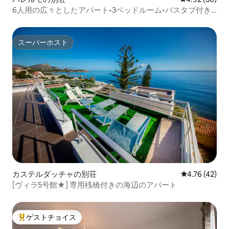
6人用の広々としたアパート•3ベッドルーム•バスタブ付き
スイート
スーパーホスト
スーパーホスト
カステルダッチャの別荘
レビュー42件
4.76 (42)
[ヴィラ5号館★] 専用桟橋付きの海辺のアパート
ゲストチョイス
大好評のゲストチョイスです。