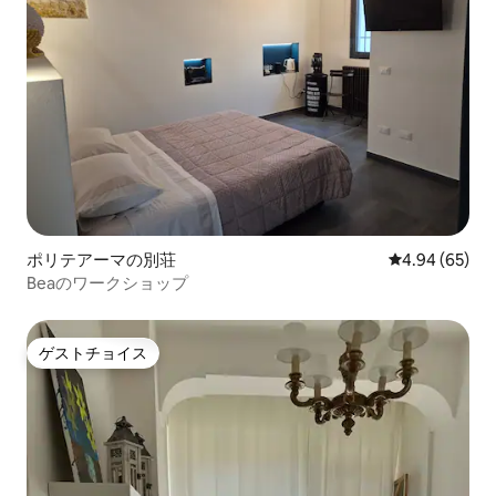
ポリテアーマの別荘
レビュー65件
4.94 (65)
Beaのワークショップ
ゲストチョイス
ゲストチョイス