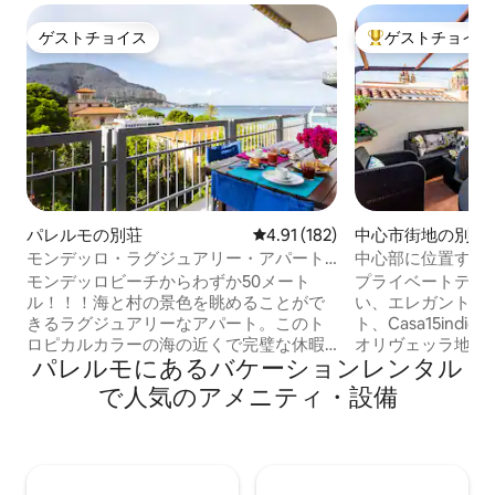
ゲストチョイス
ゲストチョイス
ゲストチョイス
大好評のゲストチ
パレルモの別荘
レビュー182件、5つ星中4.91
4.91 (182)
中心市街地の別荘
モンデッロ・ラグジュアリー・アパート
中心部に位置する
メント
ッド
モンデッロビーチからわずか50メート
プライベートテラ
ル！！！海と村の景色を眺めることがで
い、エレガントで
きるラグジュアリーなアパート。このト
ト、Casa15ind
ロピカルカラーの海の近くで完璧な休暇
オリヴェッラ地区
パレルモにあるバケーションレンタル
を過ごすためのアメニティがすべて揃っ
の中にあり、歴史
ています！近くにたくさんのお店があ
しています。Casa 
で人気のアメニティ・設備
り、便利です。10月1日から5月末までは
適さを備えていま
外の駐車場は無料ですが、6月以降は08:
具が揃ったキッチン
00から20: 00まで青い線の上で料金を支
アコン、そして、
払う必要があります。青い縞模様のない
ごすために必要な
一部の通りでは、6月から9月の間でも無
す。 私共は、お客様をお迎えし、私共の