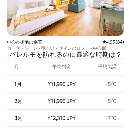
中心市街地の別荘
レビュー84件
4.95 (84)
カーザ・ソーレ - 明るいデザインのロフト - 中心部
パレルモを訪⁠れ⁠るの⁠に最⁠適⁠な時⁠期⁠は⁠？
月
平均料金
平均気温
1月
¥11,995 JPY
5°C
2月
¥11,995 JPY
5°C
3月
¥12,310 JPY
7°C