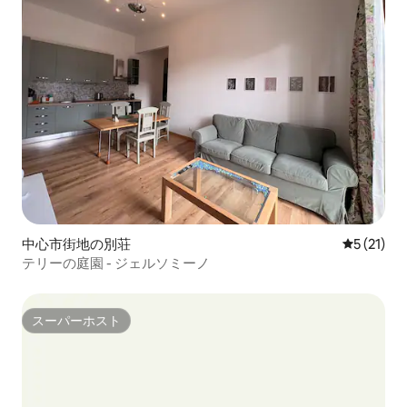
中心市街地の別荘
レビュー2
5 (21)
テリーの庭園 - ジェルソミーノ
スーパーホスト
スーパーホスト