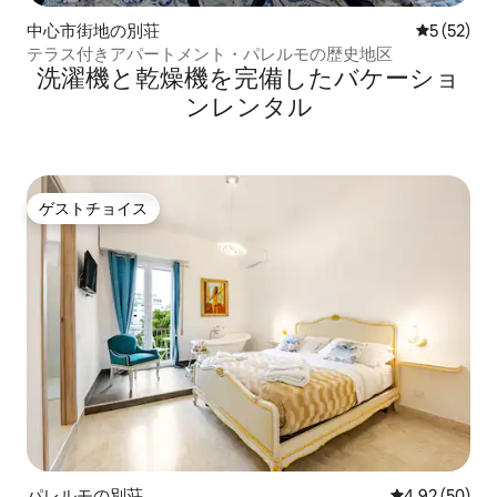
中心市街地の別荘
レビュー5
5 (52)
テラス付きアパートメント・パレルモの歴史地区
洗濯機と乾燥機を完備したバケーショ
ンレンタル
ゲストチョイス
ゲストチョイス
パレルモの別荘
レビュー50件
4.92 (50)