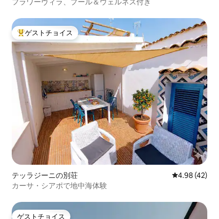
フラワーヴィラ、プール＆ウェルネス付き
ゲストチョイス
大好評のゲストチョイスです。
テッラジーニの別荘
レビュー42件
4.98 (42)
カーサ・シアポで地中海体験
ゲストチョイス