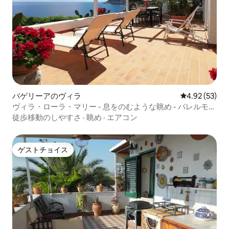
バゲリーアのヴィラ
レビュー53件
4.92 (53)
ヴィラ・ローラ・マリー - 息をのむような眺め - パレルモま
で25km
徒歩移動のしやすさ
·
眺め
·
エアコン
ゲストチョイス
ゲストチョイス