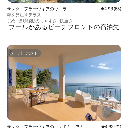
サンタ・フラーヴィアのヴィラ
レビュー55件
4.93 (55)
海を見渡すテラス
眺め
·
徒歩移動のしやすさ
·
快適さ
プールがあるビーチフロントの宿泊先
スーパーホスト
スーパーホスト
サンタ・フラーヴィアのコンドミニアム
レビュー71件
4.83 (71)