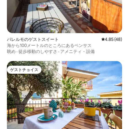
パレルモのゲストスイート
レビュー48件
4.85 (48)
海から100メートルのところにあるペンサス
眺め
·
徒歩移動のしやすさ
·
アメニティ・設備
ゲストチョイス
ゲストチョイス