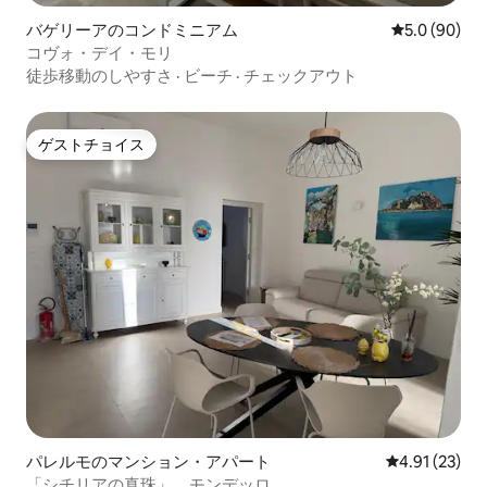
バゲリーアのコンドミニアム
レビュー90
5.0 (90)
コヴォ・デイ・モリ
徒歩移動のしやすさ
·
ビーチ
·
チェックアウト
ゲストチョイス
ゲストチョイス
パレルモのマンション・アパート
レビュー23件
4.91 (23)
「シチリアの真珠」、モンデッロ