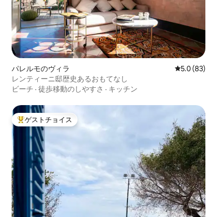
パレルモのヴィラ
レビュー83
5.0 (83)
レンティーニ邸歴史あるおもてなし
ビーチ
·
徒歩移動のしやすさ
·
キッチン
ゲストチョイス
大好評のゲストチョイスです。