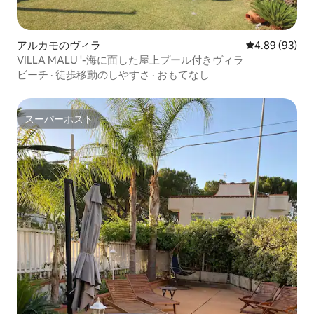
アルカモのヴィラ
レビュー93件
4.89 (93)
VILLA MALU '-海に面した屋上プール付きヴィラ
ビーチ
·
徒歩移動のしやすさ
·
おもてなし
スーパーホスト
スーパーホスト