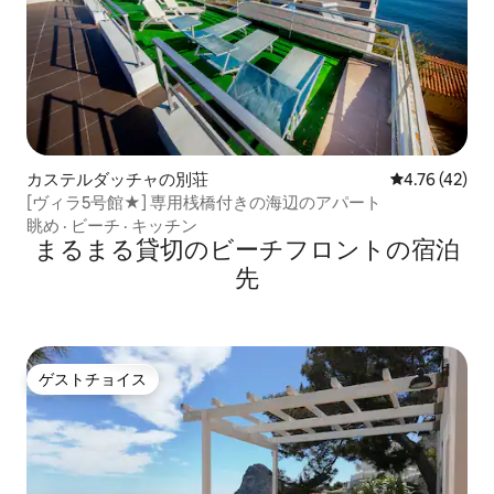
カステルダッチャの別荘
レビュー42件
4.76 (42)
[ヴィラ5号館★] 専用桟橋付きの海辺のアパート
眺め
·
ビーチ
·
キッチン
まるまる貸切のビーチフロントの宿泊
先
ゲストチョイス
ゲストチョイス