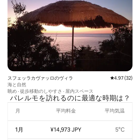
スフェッラカヴァッロのヴィラ
レビュー32件
4.97 (32)
海と自然
眺め
·
徒歩移動のしやすさ
·
屋内スペース
パレルモを訪⁠れ⁠るの⁠に最⁠適⁠な時⁠期⁠は⁠？
月
平均料金
平均気温
1月
¥14,973 JPY
5°C