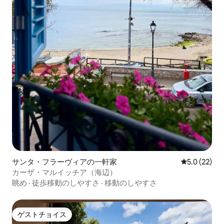
サンタ・フラーヴィアの一軒家
レビュー22
5.0 (22)
カーザ・マルイッチア（海辺）
眺め
·
徒歩移動のしやすさ
·
移動のしやすさ
ゲストチョイス
ゲストチョイス