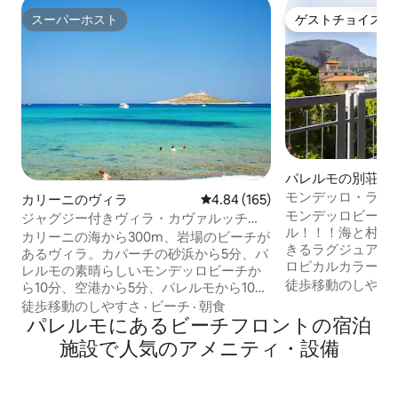
スーパーホスト
ゲストチョイス
スーパーホスト
ゲストチョイス
パレルモの別荘
モンデッロ・ラグ
カリーニのヴィラ
レビュー165件、5つ星中4.84
4.84 (165)
メント
モンデッロビーチ
ジャグジー付きヴィラ・カヴァルッチ
ル！！！海と村の
ョ・マリーノ
カリーニの海から300m、岩場のビーチが
きるラグジュアリ
あるヴィラ。カパーチの砂浜から5分、パ
ロピカルカラーの
レルモの素晴らしいモンデッロビーチか
を過ごすためのア
徒歩移動のしやす
ら10分、空港から5分、パレルモから10
ています！近くに
分。客室にはエアコンとバルコニーが付
徒歩移動のしやすさ
·
ビーチ
·
朝食
り、便利です。10
いています。木の生い茂る庭園が350m広
パレルモにあるビーチフロントの宿泊
外の駐車場は無料で
がります。バスルームは3つあり、1つ目
施設で人気のアメニティ・設備
00から20: 00
はバスタブ付き、2つ目はシャワー付き、
払う必要がありま
3つ目は洗濯機付きです。設備の整ったキ
一部の通りでは、
ッチンには、電子レンジ、冷蔵庫、コー