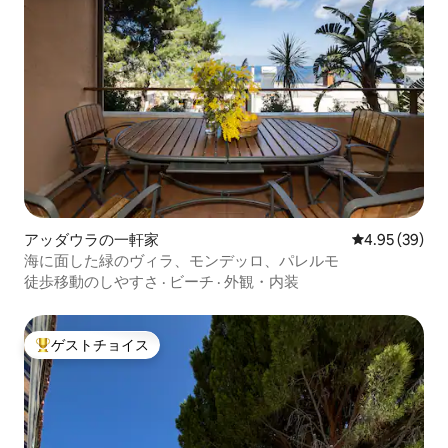
アッダウラの一軒家
レビュー39件
4.95 (39)
海に面した緑のヴィラ、モンデッロ、パレルモ
徒歩移動のしやすさ
·
ビーチ
·
外観・内装
ゲストチョイス
大好評のゲストチョイスです。