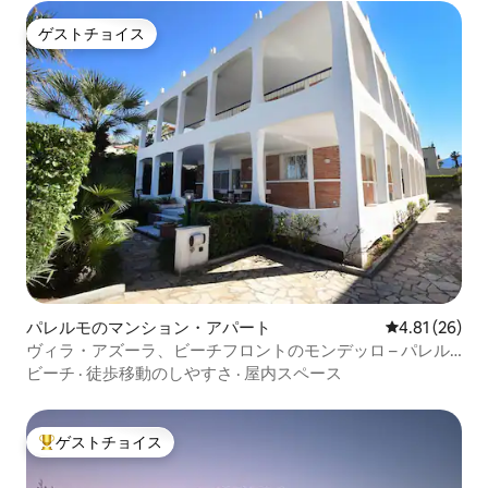
ゲストチョイス
ゲストチョイス
パレルモのマンション・アパート
レビュー26件
4.81 (26)
ヴィラ・アズーラ、ビーチフロントのモンデッロ – パレル
モ
ビーチ
·
徒歩移動のしやすさ
·
屋内スペース
ゲストチョイス
大好評のゲストチョイスです。