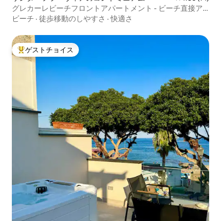
グレカーレビーチフロントアパートメント - ビーチ直接ア
クセス
ビーチ
·
徒歩移動のしやすさ
·
快適さ
ゲストチョイス
大好評のゲストチョイスです。