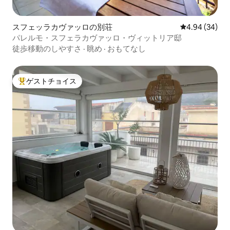
スフェッラカヴァッロの別荘
レビュー34件
4.94 (34)
パレルモ・スフェラカヴァッロ・ヴィットリア邸
徒歩移動のしやすさ
·
眺め
·
おもてなし
ゲストチョイス
大好評のゲストチョイスです。