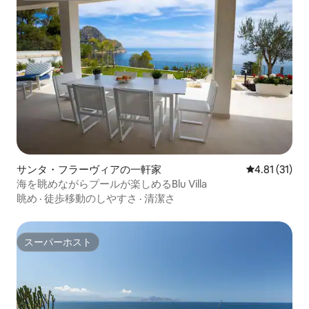
サンタ・フラーヴィアの一軒家
レビュー31件
4.81 (31)
海を眺めながらプールが楽しめるBlu Villa
眺め
·
徒歩移動のしやすさ
·
清潔さ
スーパーホスト
スーパーホスト