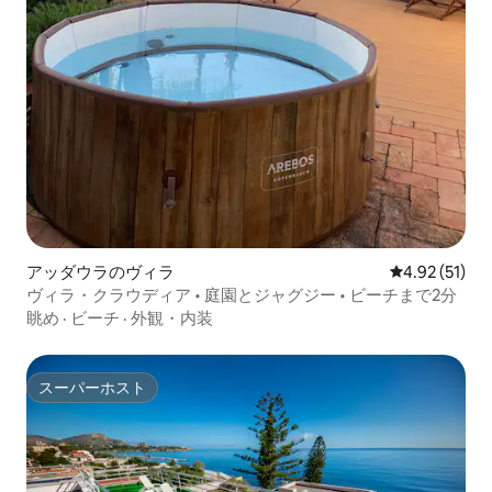
アッダウラのヴィラ
レビュー51件
4.92 (51)
ヴィラ・クラウディア • 庭園とジャグジー • ビーチまで2分
眺め
·
ビーチ
·
外観・内装
スーパーホスト
スーパーホスト