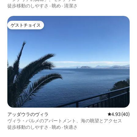
徒歩移動のしやすさ
·
眺め
·
清潔さ
ゲストチョイス
ゲストチョイス
アッダウラのヴィラ
レビュー40件
4.93 (40)
ヴィラ・パルメのアパートメント、海の眺望とアクセス
徒歩移動のしやすさ
·
眺め
·
快適さ