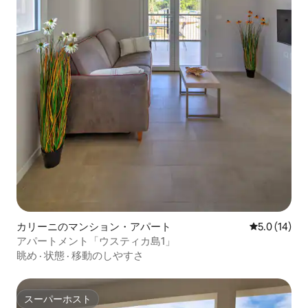
カリーニのマンション・アパート
レビュー14
5.0 (14)
アパートメント「ウスティカ島1」
眺め
·
状態
·
移動のしやすさ
スーパーホスト
スーパーホスト