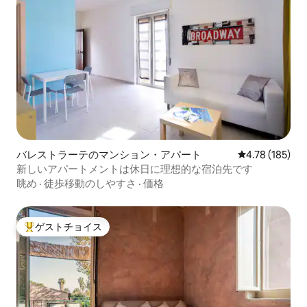
バレストラーテのマンション・アパート
レビュー185件
4.78 (185)
新しいアパートメントは休日に理想的な宿泊先です
眺め
·
徒歩移動のしやすさ
·
価格
ゲストチョイス
大好評のゲストチョイスです。