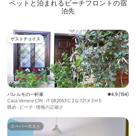
ペットと泊まれるビーチフロントの宿
泊先
ゲストチョイス
ゲストチョイス
パレルモの一軒家
レビュー154
4.9 (154)
Casa Venere CIN - iT 082053 C 2 G 721 X 3 H 5
眺め
·
ビーチ
·
情報の正確さ
スーパーホスト
スーパーホスト