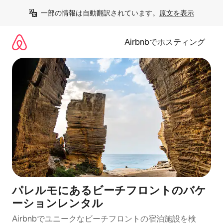
コ
一部の情報は自動翻訳されています。
原文を表示
ン
テ
ン
Airbnbでホスティング
ツ
に
ス
キ
ッ
プ
パレルモにあるビーチフロントのバケ
ーションレンタル
Airbnbでユニークなビーチフロントの宿泊施設を検