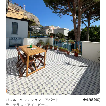
パレルモのマンション・アパート
レビュー40件
4.98 (40)
ラ・テラス・アイ・ピーニ