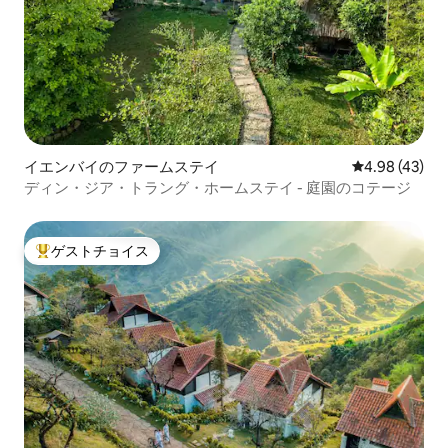
イエンバイのファームステイ
レビュー43件
4.98 (43)
ディン・ジア・トラング・ホームステイ - 庭園のコテージ
ゲストチョイス
大好評のゲストチョイスです。