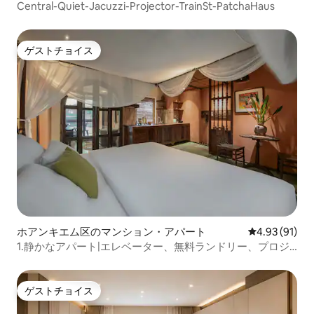
Central-Quiet-Jacuzzi-Projector-TrainSt-PatchaHaus
ゲストチョイス
ゲストチョイス
ホアンキエム区のマンション・アパート
レビュー91件
4.93 (91)
1.静かなアパート|エレベーター、無料ランドリー、プロジ
ェクター
ゲストチョイス
ゲストチョイス