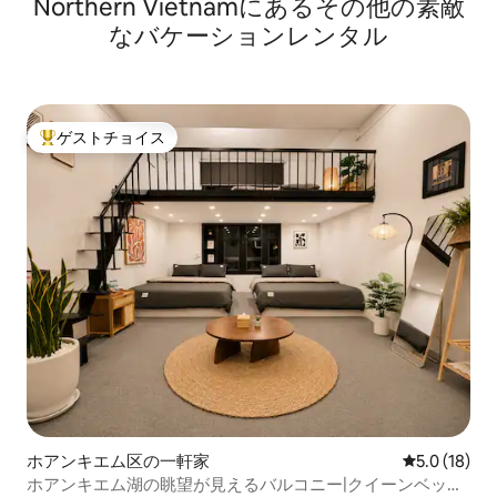
Northern Vietnamにあるその他の素敵
なバケーションレンタル
ゲストチョイス
大好評のゲストチョイスです。
ホアンキエム区の一軒家
レビュー18
5.0 (18)
ホアンキエム湖の眺望が見えるバルコニー|クイーンベッド