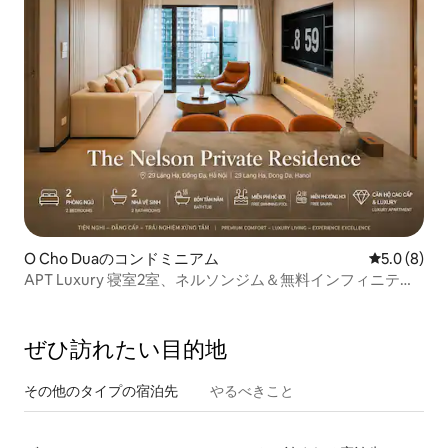
O Cho Duaのコンドミニアム
レビュー8
5.0 (8)
APT Luxury 寝室2室、ネルソンジム＆無料インフィニティ
プール
ぜひ訪⁠れ⁠た⁠い目⁠的⁠地
その他のタ⁠イ⁠プ⁠の宿⁠泊⁠先
やるべきこと