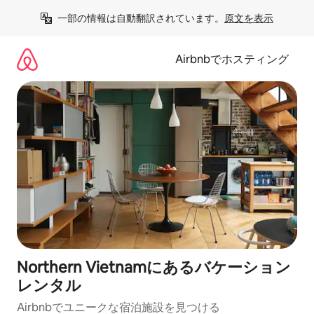
コ
一部の情報は自動翻訳されています。
原文を表示
ン
テ
ン
Airbnbでホスティング
ツ
に
ス
キ
ッ
プ
Northern Vietnamにあるバケーション
レンタル
Airbnbでユニークな宿泊施設を見つける