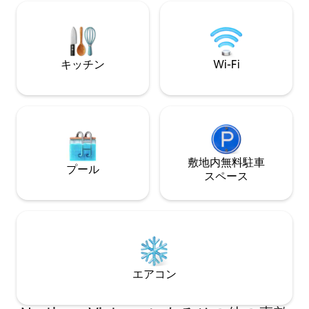
ューエリアでは、これまでにない自然と
の設備があります： 
の親密さを感じることができます。 🌲ヴ
食器洗浄機付きシェ
ィラには4つの寝室があり、それぞれに雄
機、乾燥機、高速Wi
大な山々と自然の松林のパノラマビュー
のためのキング／ク
を楽しめる広々としたバルコニーがあり
心の奥底を癒やす
キッチン
Wi-Fi
ます。 ヴィラには、集まりに適した寝室
あなたの休暇はこ
が用意されています。 - 寝室1：ベッド
2.2m x 2m 1台＋追加マットレス1m x 2m 1
枚、大きなバスタブ（3 ～4人） - 寝室2：
ベッド1台（2.2m x 2m）+ 追加マットレ
ス1枚（1m x 2m）、松林の景色が見える
バスタブ - 寝室3：ベッド1台（2.2m x
2m）+ 追加マットレス1枚（1m x 2m）、
敷地内無料駐⁠車
プール
バスタブ - 寝室4：マットレス4枚（1m x
ス⁠ペ⁠ー⁠ス
2m）、ウォークインシャワー（標準マッ
トレス2枚） 寝室4を使用しない場合は、
マットレスを収納室にきちんと保管し、
両側がプールと庭に面した共用リビング
エリアに変えることができます。
エアコン