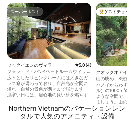
スーパーホスト
ゲストチョイス
スーパーホスト
大好評のゲストチ
フックイエンのヴィラ
レビュー4件、5つ星中5.0
5.0 (4)
フォレ・ド・パン4ベッドルームヴィラ -
クオックオアイ県
ヴィーナス・フラミンゴ・ダイライ
広々としたリビングルームには大きなガ
山の眺め、3寝室
ラス窓が備わっており、自然光が空間に
HN、インフィニ
ハノイからわずか4
溢れ、自然の景色が隅々まで届きます。
ル）の1000m²
肌寒い日には、居心地の良い薪を燃やす
ような空間で、自
暖炉の周りに集まれば、友人や家族との
ましょう。山のパ
思い出に残るひとときを過ごせることで
Northern Vietnamのバケーションレン
バーを備えた、化
しょう。プールは夏場は爽やかで、冬場
温泉のインフィニ
タルで人気のアメニティ・設備
は給湯システムが設置されます（ご要望
ましょう。心に響
に応じて、給湯サービスは有料です）。
ましょう。ささや
近くの山と森の景色を望む屋外バーベキ
完全な静寂。 ​高