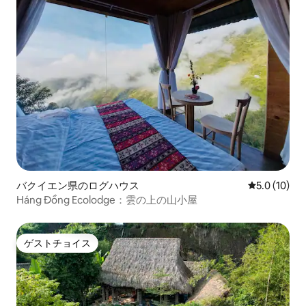
バクイエン県のログハウス
レビュー10
5.0 (10)
Háng Đồng Ecolodge：雲の上の山小屋
ゲストチョイス
ゲストチョイス