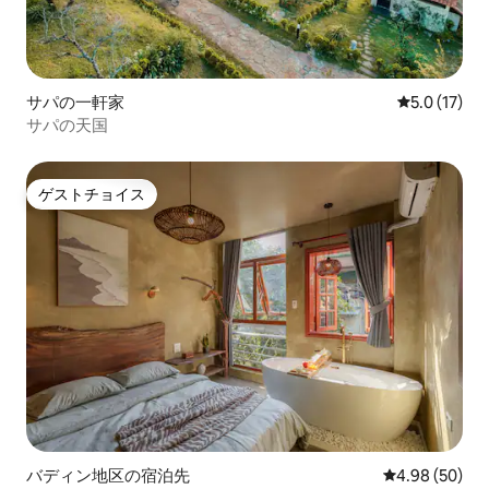
サパの一軒家
レビュー17
5.0 (17)
サパの天国
ゲストチョイス
ゲストチョイス
バディン地区の宿泊先
レビュー50件
4.98 (50)