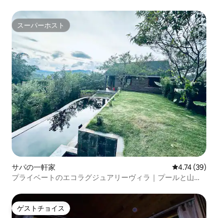
3台|6名様|20%オフ
スーパーホスト
スーパーホスト
サパの一軒家
レビュー39件
4.74 (39)
プライベートのエコラグジュアリーヴィラ｜プールと山の
景色
ゲストチョイス
ゲストチョイス