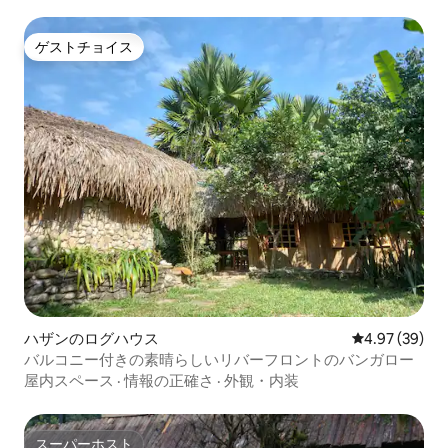
ゲストチョイス
ゲストチョイス
ハザンのログハウス
レビュー39件
4.97 (39)
バルコニー付きの素晴らしいリバーフロントのバンガロー
屋内スペース
·
情報の正確さ
·
外観・内装
スーパーホスト