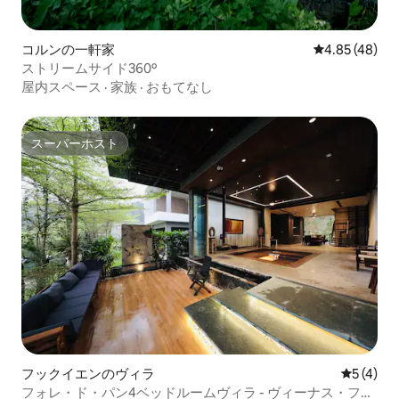
コルンの一軒家
レビュー48件
4.85 (48)
ストリームサイド360º
屋内スペース
·
家族
·
おもてなし
スーパーホスト
スーパーホスト
フックイエンのヴィラ
レビュー
5 (4)
フォレ・ド・パン4ベッドルームヴィラ - ヴィーナス・フラ