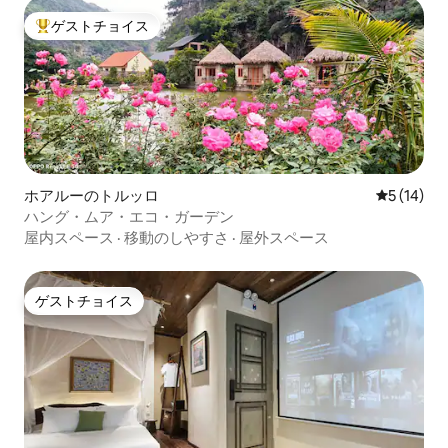
ゲストチョイス
大好評のゲストチョイスです。
ホアルーのトルッロ
レビュー1
5 (14)
ハング・ムア・エコ・ガーデン
屋内スペース
·
移動のしやすさ
·
屋外スペース
ゲストチョイス
ゲストチョイス