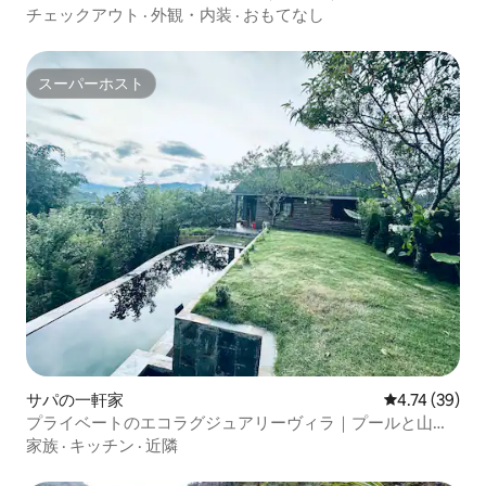
ミンゴ・ダイライ
チェックアウト
·
外観・内装
·
おもてなし
スーパーホスト
スーパーホスト
サパの一軒家
レビュー39件
4.74 (39)
プライベートのエコラグジュアリーヴィラ｜プールと山の
景色
家族
·
キッチン
·
近隣