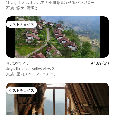
壮大な山とムオンホアの小川を見渡せるバンガロー
家族
·
静か
·
清潔さ
ゲストチョイス
ゲストチョイス
サパのヴィラ
レビュー61件
4.89 (61)
Joy villa sapa - Valley view 2
家族
·
屋内スペース
·
エアコン
ゲストチョイス
ゲストチョイス