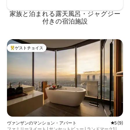
家族と泊まれる露天風呂・ジャグジー
付きの宿泊施設
ゲストチョイス
大好評のゲストチョイスです。
ヴァンザンのマンション・アパート
レビュー
5 (9)
ファミリースイート | サンセットビュー | ランドマーク1 | ワ