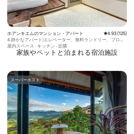
ホアンキエムのマンション・アパート
レビュー125件
4.93 (125)
4.静かなアパート|エレベーター、無料ランドリー、プロジ
ェクター
屋内スペース
·
キッチン
·
近隣
家族やペットと泊まれる宿泊施設
スーパーホスト
スーパーホスト