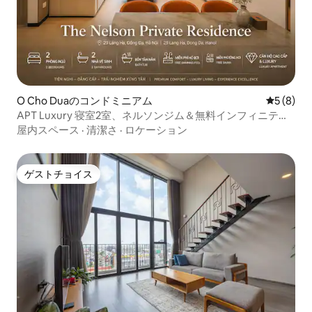
O Cho Duaのコンドミニアム
レビュー
5 (8)
APT Luxury 寝室2室、ネルソンジム＆無料インフィニティ
プール
屋内スペース
·
清潔さ
·
ロケーション
ゲストチョイス
ゲストチョイス