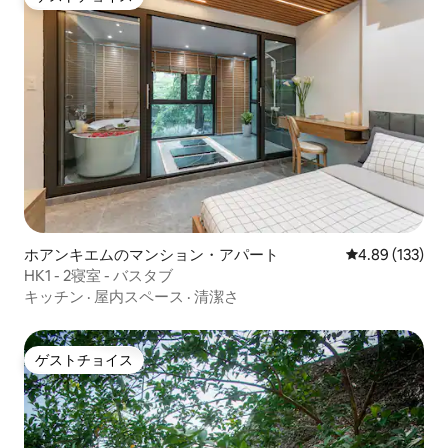
ゲストチョイス
ホアンキエムのマンション・アパート
レビュー133件
4.89 (133)
HK1 - 2寝室 - バスタブ
キッチン
·
屋内スペース
·
清潔さ
ゲストチョイス
ゲストチョイス