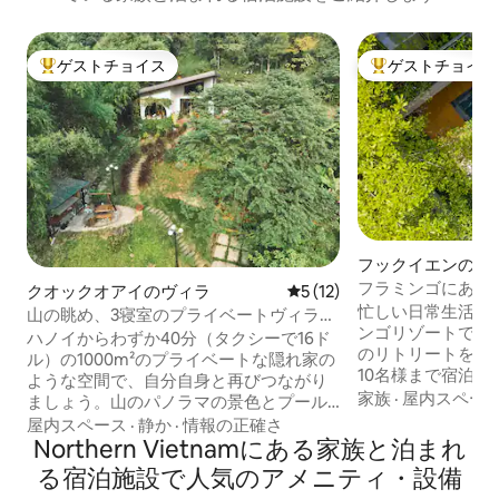
ゲストチョイス
ゲストチョイス
大好評のゲストチョイスです。
大好評のゲストチ
フックイエンのヴ
フラミンゴにある
クオックオアイのヴィラ
レビュー12件、5つ星中5つ
5 (12)
プールヴィラ、庭
忙しい日常生活か
山の眺め、3寝室のプライベートヴィラ
ンゴリゾートでプ
HN、インフィニティプール
ハノイからわずか40分（タクシーで16ド
のリトリートをお楽
ル）の1000m²のプライベートな隠れ家の
10名様まで宿泊可
ような空間で、自分自身と再びつながり
ルームのヴィラは
家族
·
屋内スペー
ましょう。山のパノラマの景色とプール
ープでのご旅行に
バーを備えた、化学物質を含まない天然
屋内スペース
·
静か
·
情報の正確さ
トプール、カラオ
温泉のインフィニティプールに身を委ね
Northern Vietnamにある家族と泊まれ
台、屋外BBQス
ましょう。心に響く田園暮らしを満喫し
る宿泊施設で人気のアメニティ・設備
ビングエリアをお楽
ましょう。ささやく竹、鳥のさえずり、