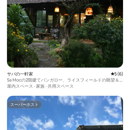
スーパーホスト
サパの一軒家
レビュー
5 (6)
Sa Mocの2階建てバンガロー、ライスフィールドの眺望＆
専用キッチン付き
屋内スペース
·
家族
·
共用スペース
スーパーホスト
スーパーホスト