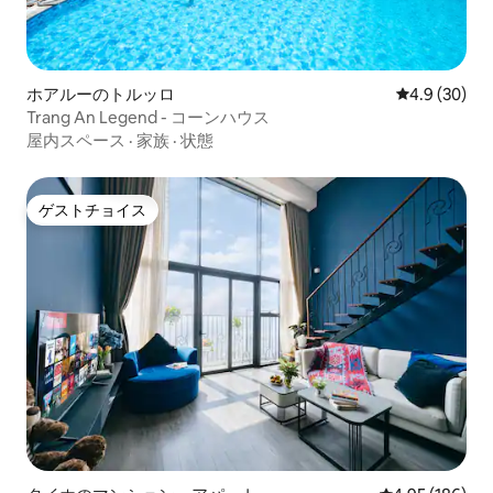
ホアルーのトルッロ
レビュー30
4.9 (30)
Trang An Legend - コーンハウス
屋内スペース
·
家族
·
状態
ゲストチョイス
ゲストチョイス