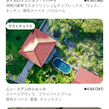
タイホのマンション・アパート
レビュー186件
4.95 (186)
18階の豪華でスタイリッシュなデュプレックス、ウェスト
レイクビュー|バスタブ
キッチン
·
屋内スペース
·
バスルーム
ゲストチョイス
ゲストチョイス
ニン・スアンのトルッロ
レビュー341件
4.84 (341)
スーペリアヴィラ、プライベートプール
屋内スペース
·
家族
·
チェックイン