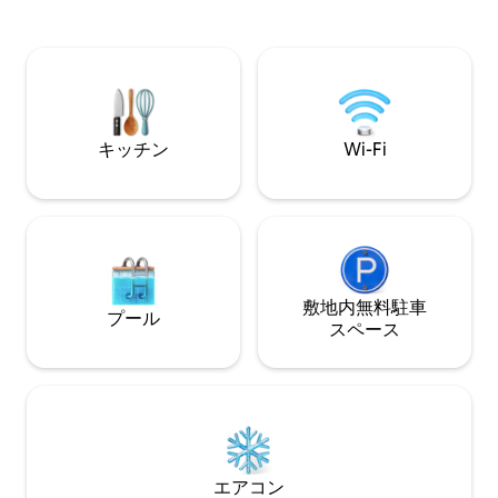
室には専用バスル
完全な静寂。 ​高級3寝室の隠れ家には以下
快適さとプライバ
の設備があります： ​屋外の自然バスタブ ​
かな緑に囲まれ、
食器洗浄機付きシェフのキッチン ​洗濯
るこのヴィラは、
機、乾燥機、高速Wi-Fi ​回復力のある睡眠
に最適な場所です
のためのキング／クイーンサイズベッド ​
心の奥底を癒やすための穏やかな聖域。
あなたの休暇はここから始まります。
キッチン
Wi-Fi
敷地内無料駐⁠車
プール
ス⁠ペ⁠ー⁠ス
エアコン