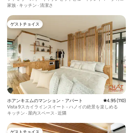
ークスペース
家族
·
キッチン
·
清潔さ
ゲストチョイス
ゲストチョイス
ホアンキエムのマンション・アパート
レビュー110件
4.95 (110)
Vista 9スカイラインスイート - ハノイの絶景を楽しめる
キッチン
·
屋内スペース
·
近隣
ゲストチョイス