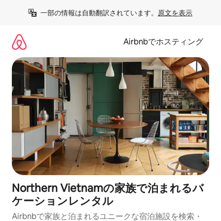
コ
一部の情報は自動翻訳されています。
原文を表示
ン
テ
ン
Airbnbでホスティング
ツ
に
ス
キ
ッ
プ
Northern Vietnamの家族で泊まれるバ
ケーションレンタル
Airbnbで家族と泊まれるユニークな宿泊施設を検索・