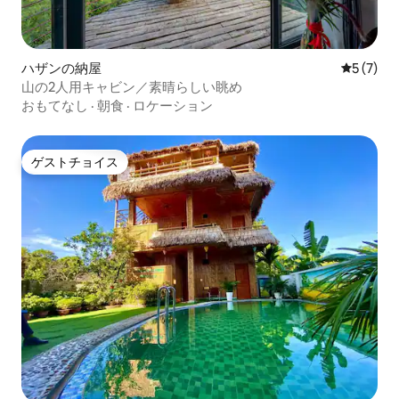
ハザンの納屋
レビュー
5 (7)
山の2人用キャビン／素晴らしい眺め
おもてなし
·
朝食
·
ロケーション
ゲストチョイス
ゲストチョイス