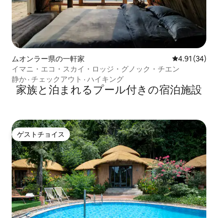
ムオンラー県の一軒家
レビュー34件
4.91 (34)
イマニ・エコ・スカイ・ロッジ・グノック・チエン
静か
·
チェックアウト
·
ハイキング
家族と泊まれるプール付きの宿泊施設
ゲストチョイス
ゲストチョイス