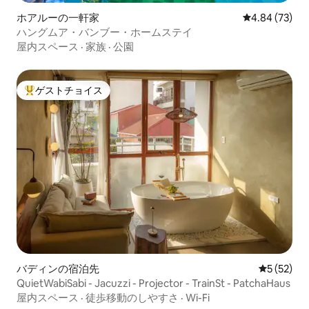
ホアルーの一軒家
レビュー73件
4.84 (73)
ハングムア・バンブー・ホームステイ
屋内スペース
·
家族
·
公園
ゲストチョイス
大好評のゲストチョイスです。
バディンの宿泊先
レビュー5
5 (52)
QuietWabiSabi - Jacuzzi - Projector - TrainSt - PatchaHaus
屋内スペース
·
徒歩移動のしやすさ
·
Wi-Fi