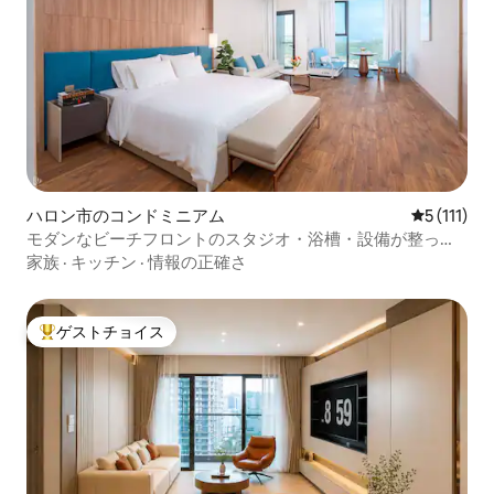
ハロン市のコンドミニアム
レビュー1
5 (111)
モダンなビーチフロントのスタジオ・浴槽・設備が整った
お部屋
家族
·
キッチン
·
情報の正確さ
ゲストチョイス
大好評のゲストチョイスです。