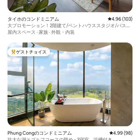
タイホのコンドミニアム
レビュー103件
4.96 (103)
大プロモーション！2階建て/ペントハウススタジオ/バスタ
ブ/Netflix
屋内スペース
·
家族
·
外観・内装
ゲストチョイス
大好評のゲストチョイスです。
Phung Congのコンドミニアム
レビュー98件
4.99 (98)
壮大な湖とゴルフコースの眺め • 3寝室、浴槽付き