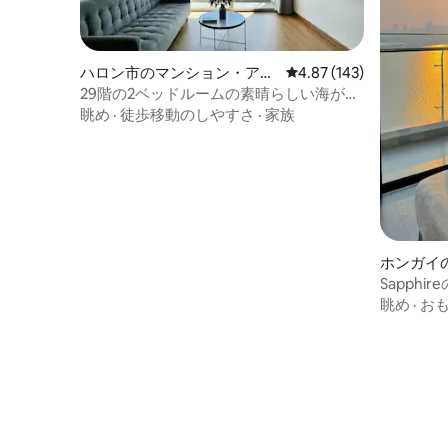
ハロン市のマンション・アパ
レビュー143件、5つ星
4.87 (143)
ート
29階の2ベッドルームの素晴らしい海が見
えるアパート - ハロンの中心部に滞在！
眺め
·
徒歩移動のしやすさ
·
家族
ホンガイ
Sapph
バルコニ
眺め
·
お