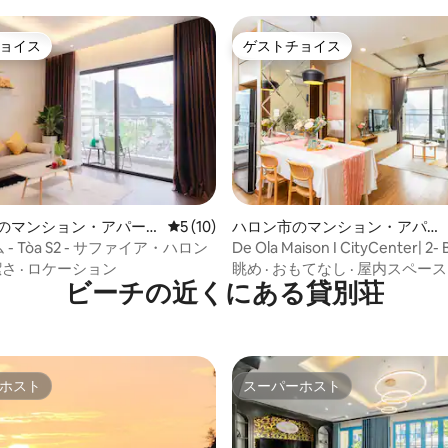
ョイス
ゲストチョイス
ョイス
ゲストチョイス
星中5つ星の平均評価
Gaiのマンション・アパー
レビュー10件、5つ星中5つ星の平均評価
5 (10)
ハロン市のマンション・アパー
ト
 - Tòa S2 - サファイア・ハロン
De Ola Maison I CityCenter| 
眺め
潔さ
·
ロケーション
眺め
·
おもてなし
·
屋内スペース
ビーチの近くにある貸別荘
ホスト
スーパーホスト
ホスト
スーパーホスト