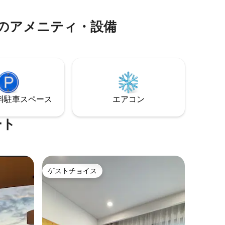
料金でフルサービスをご利用いただけま
分 サンワー
す。 注：プール、ジャグジー、ジム、ス
分-ツアン
パ、朝食は追加料金でご利用いただけま
人気のアメニティ・設備
車で13分
す。5つ星のアラカルトホテルが運営して
ターまで車
います。チケットは、フロントで宿泊客
向けの料金で購入できます。 認可された
マンション・アパート
⁠車ス⁠ペ⁠ー⁠ス
エアコン
ート
ゲストチョイス
ゲストチョイス