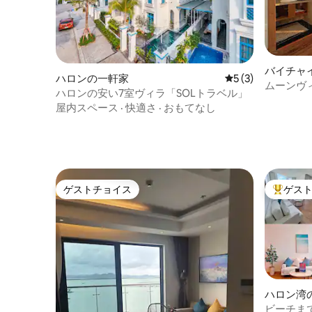
バイチャ
ハロンの一軒家
レビュー3件、5
5 (3)
ムーンヴィ
ハロンの安い7室ヴィラ「SOLトラベル」
ーズガー
屋内スペース
·
快適さ
·
おもてなし
ゲストチョイス
ゲス
ゲストチョイス
大好評の
ハロン湾
ビーチま