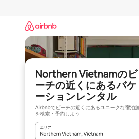
コ
ン
テ
ン
ツ
に
ス
キ
ッ
プ
Northern Vietnamのビ
ーチの近くにあるバケ
ーションレンタル
Airbnbでビーチの近くにあるユニークな宿泊
を検索・予約しよう
エリア
検索結果が表示されたら、上下の矢印キーを使っ