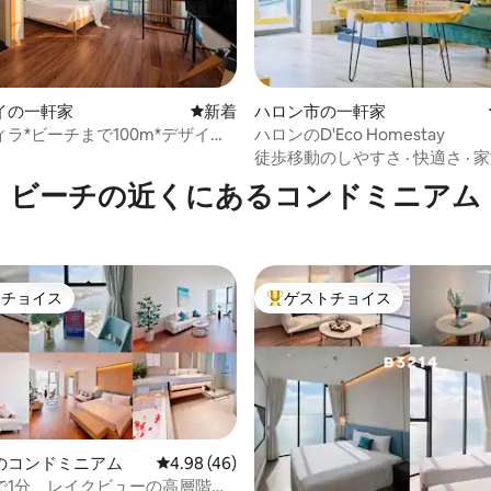
イの一軒家
新しい宿泊先
新着
ハロン市の一軒家
つ星中5つ星の平均評価
ラ*ビーチまで100m*デザイナ
ハロンのD'Eco Homestay
デンの隠れ家
徒歩移動のしやすさ
·
快適さ
·
家
ビーチの近くにあるコンドミニアム
トチョイス
ゲストチョイス
ゲストチョイスです。
大好評のゲストチョイスです。
のコンドミニアム
レビュー46件、5つ星中4.98つ星の平均評価
4.98 (46)
で1分、レイクビューの高層階、