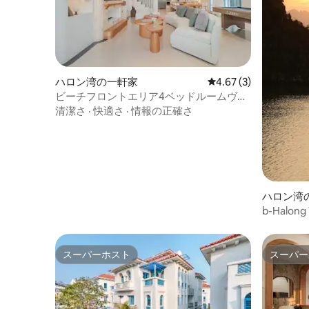
ハロン湾の一軒家
レビュー3件、5つ星中
4.67 (3)
ビーチフロントエリア4ベッドルームヴィ
ラ｜専用ジャグジー+サウナ
清潔さ
·
快適さ
·
情報の正確さ
ハロン湾
b-Halo
ーチフロ
スーパーホスト
スーパー
スーパーホスト
スーパー