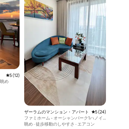
レビュー12件、5つ星中5つ星の平均評価
5 (12)
の眺め
ザーラムのマンション・アパート
レビュー24件、5
5 (24)
ファミホーム - オーシャンパーク1ハノイ
の5つ星ラグジュアリーな眺め
眺め
·
徒歩移動のしやすさ
·
エアコン