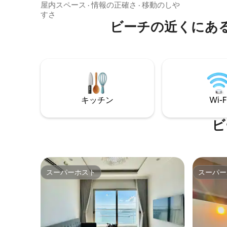
thể đi bộ ra bãi biển riêng Marina , căn hộ
バシーを提供し
屋内スペース
·
情報の正確さ
·
移動のしや
của chúng tôi cũng rất gần với địa điểm
ハロンで
すさ
nổi tiếng như khách sạn Intercontineltal ,
ビーチの近くにあるN
公園のチ
Valey club , rất nhiều các nhà hàng địa
ス。 Cat
phương nổi tiếng nằm cạnh , bạn sẽ có
những trải nghiệm tiện nghi như khách
sạn nhưng vẫn ấm cúng gần gũi như ở
nhà.
キッチン
Wi-F
ビ
スーパーホスト
スーパー
スーパーホスト
スーパー