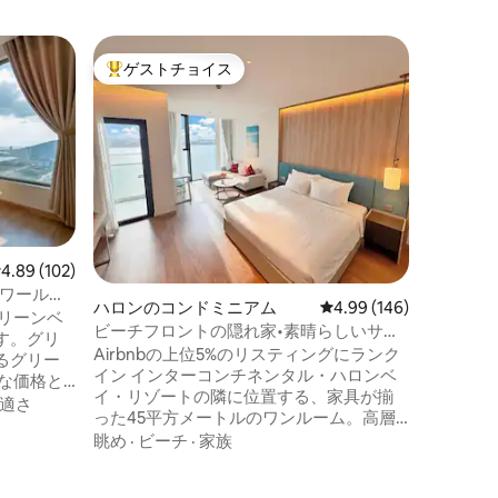
ハロンの
ゲストチョイス
ゲス
大好評のゲストチョイスです。
大好評
アラカル
の眺望、
- ハロ
付きスタ
在をお楽しみく
ルト・ビ
ルのホア
徒歩移動
素晴らし
さ
は、息を
き、必要
レビュー102件、5つ星中4.89つ星の平均評価
4.89 (102)
できます。 -ハロンで最も美しい
ワールド-
えるイン
ハロンのコンドミニアム
レビュー146件、5つ星
4.99 (146)
リーンベ
を備えた建物
ビーチフロントの隠れ家•素晴らしいサン
す。グリ
利用の場
セット•海の眺望•Netflix
Airbnbの上位5%のリスティングにランク
るグリー
地の友人
イン インターコンチネンタル・ハロンベ
な価格と
えします
イ・リゾートの隣に位置する、家具が揃
を備えた
適さ
った45平方メートルのワンルーム。高層
地と同期
階からはハロン湾の息をのむような海の
眺め
·
ビーチ
·
家族
た質の高
景色が見えます。美しいビーチのすぐそ
50m-ミ
ばにあり、ここに滞在するゲストは特別
500m-夜