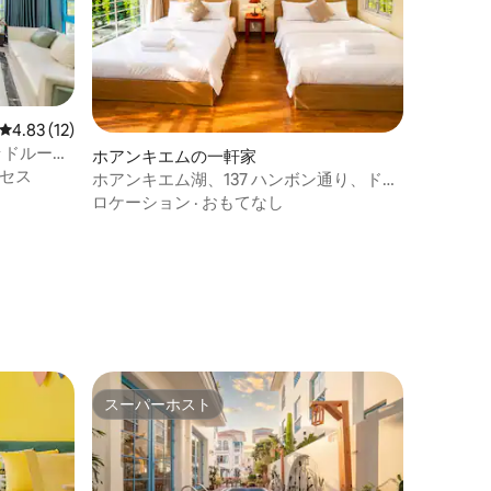
レビュー12件、5つ星中4.83つ星の平均評価
4.83 (12)
ッドルーム
ホアンキエムの一軒家
セス
ホアンキエム湖、137 ハンボン通り、ドゥ
ォンタウ通りに住む
ロケーション
·
おもてなし
スーパーホスト
スーパーホスト