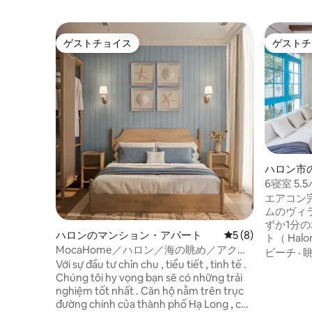
ゲストチョイス
ゲストチ
ゲストチョイス
ゲストチ
ハロン市
6寝室 5
チフロン
エアコン完
ムのヴィラ
ずか1分
ハロンのマンション・アパート
レビュー8件、5つ
5 (8)
ト（ Halong
MocaHome／ハロン／海の眺め／アクア
Sunworld
ビーチ
·
ルーム
Với sự đầu tư chỉn chu , tiểu tiết , tinh tế .
Night 
Chúng tôi hy vọng bạn sẽ có những trải
きます。 高級感と静かな海岸沿いの雰囲
nghiệm tốt nhất . Căn hộ nằm trên trục
気を備え
đường chính của thành phố Hạ Long , có
のための