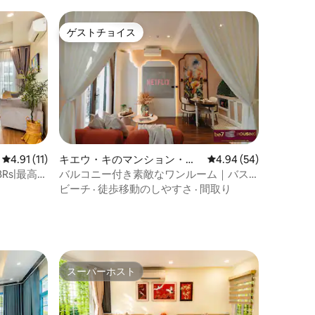
ゲストチョイス
ゲストチョイス
レビュー11件、5つ星中4.91つ星の平均評価
4.91 (11)
キエウ・キのマンション・ア
レビュー54件、5つ星
4.94 (54)
パート
2- BRs|最高の
バルコニー付き素敵なワンルーム｜バス
タブ｜オールドクォーターまで30分
ビーチ
·
徒歩移動のしやすさ
·
間取り
スーパーホスト
スーパーホスト