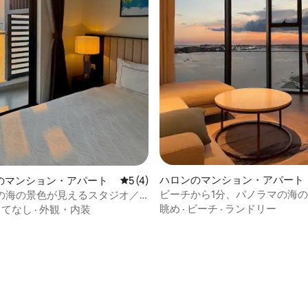
中4.87つ星の平均評価
ハロンのマンション・アパート
のマンション・アパート
レビュー4件、5つ星中5つ星の平均評価
5 (4)
ビーチから1分、パノラマの海
ireの海の景色が見えるスタジオ／
ーで夕日と花火鑑賞
眺め
·
ビーチ
·
ランドリー
もてなし
·
外観・内装