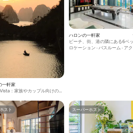
4.67つ星の平均評価
ハロンの一軒家
ビーチ、街、港の隣にある6ベ
のヴィラ
ロケーション
·
バスルーム
·
アク
の一軒家
ng Vista：家族やカップル向けのビ
ントの安らぎの空間
ホスト
スーパーホスト
ホスト
スーパーホスト