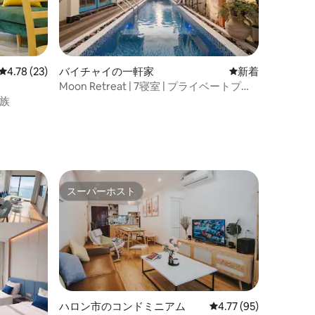
レビュー23件、5つ星中4.78つ星の平均評価
4.78 (23)
バイチャイの一軒家
新しい宿泊先
新着
Moon Retreat | 7寝室 | プライベートプー
ル | ビーチ散策
族
スーパーホスト
スーパーホスト
ハロン市のコンドミニアム
レビュー95件、5つ星
4.77 (95)