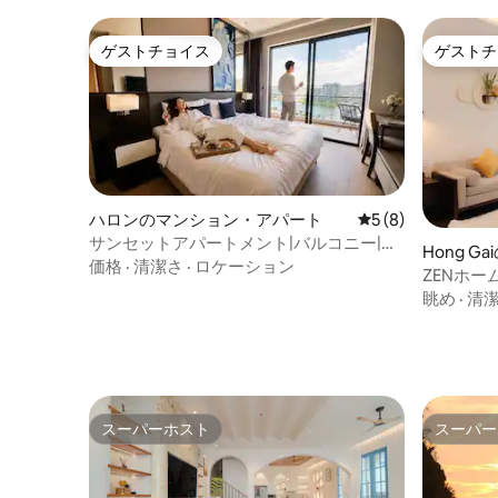
ゲストチョイス
ゲストチ
ゲストチョイス
ゲストチ
ハロンのマンション・アパート
レビュー8件、5つ
5 (8)
サンセットアパートメント|バルコニー|ビ
Hong 
ーチまで1分|バスタブ
価格
·
清潔さ
·
ロケーション
ト
ZENホーム
眺め
·
清
スーパーホスト
スーパー
スーパーホスト
スーパー