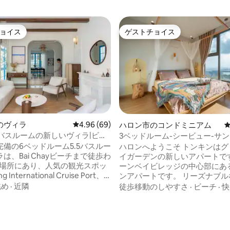
ョイス
ゲストチョイス
ョイス
ゲストチョイス
のヴィラ
レビュー69件、5つ星中4.96つ星の平均評価
4.96 (69)
ハロン市のコンドミニアム
.5バスルームの新しいヴィラ|ビー
3ベッドルーム-シービュー-サン
トまで徒歩1分
ビーチ-クラブ-レストラン
備の6ベッドルーム5.5バスルー
ハロンへようこそ トンキンはグ
は、Bai Chayビーチまで徒歩わ
イガーデンの新しいアパートで
の場所にあり、人気の観光スポッ
ーンベイビレッジの中心部にあ
星中5つ星の平均評価
 International Cruise Port、
ンアパートです。 リーズナブル
 Halong Complex、Ha Long
多くの魅力的なインセンティブ
眺め
·
近隣
徒歩移動のしやすさ
·
ビーチ
·
快
Marketなど）に簡単にアクセスで
トンキン・ハロンは、安全な緑
ユーティリティシステムを備え
た、ご家族やお友達とのご旅行
い休暇をご家族にお届けします。 
柔軟な睡眠設定で、高いプライ
ニショップ 200m-フードコート 