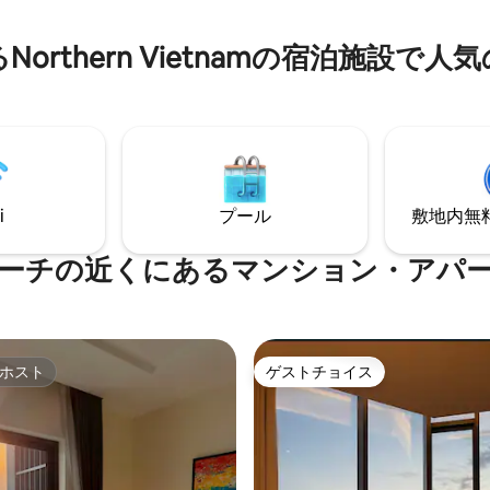
ています。 専用移動手段
市 マニナベイビーチまで車で5
日帰りクルーズ。 サンワールド
ルドビーチまで車で7分 車で10
orthern Vietnamの宿泊施設で
ケット。 ケータリングサービ
チャウ サンワールドパークまで
baの旅程。
車で15分でバス停 ハロンセン
で20分
i
プール
敷地内無料駐
ーチの近くにあるマンション・アパ
ホスト
ゲストチョイス
ホスト
ゲストチョイス