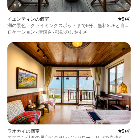
イエンティンの個室
レビュー
5 (4)
湖の景色、クライミングスポットまで5分、無料SUPと自転
車
ロケーション
·
清潔さ
·
移動のしやすさ
ラオカイの個室
レビュー
5 (4)
エアコン付きの居心地の良いバンガロー／サパの素晴らし