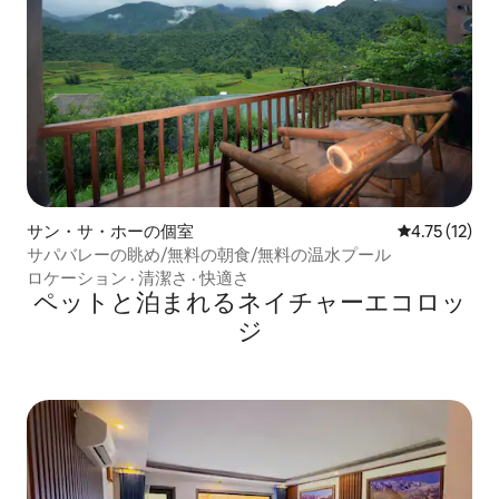
サン・サ・ホーの個室
レビュー12件
4.75 (12)
サパバレーの眺め/無料の朝食/無料の温水プール
ロケーション
·
清潔さ
·
快適さ
ペットと泊まれるネイチャーエコロッ
ジ