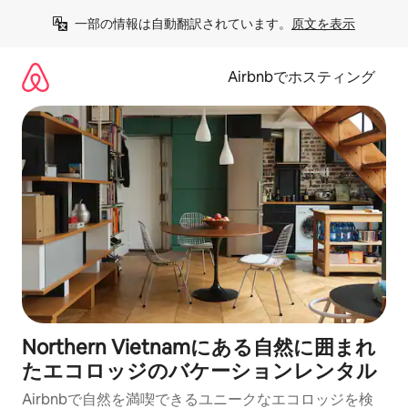
コ
一部の情報は自動翻訳されています。
原文を表示
ン
テ
ン
Airbnbでホスティング
ツ
に
ス
キ
ッ
プ
Northern Vietnamにある自然に囲まれ
たエコロッジのバケーションレンタル
Airbnbで自然を満喫できるユニークなエコロッジを検