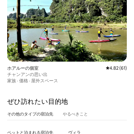
ホアルーの個室
レビュー61件
4.82 (61)
チャンアンの思い出
家族
·
価格
·
屋外スペース
ぜひ訪⁠れ⁠た⁠い目⁠的⁠地
その他のタ⁠イ⁠プ⁠の宿⁠泊⁠先
やるべきこと
ペットと泊まれる宿泊先
ヴィラ