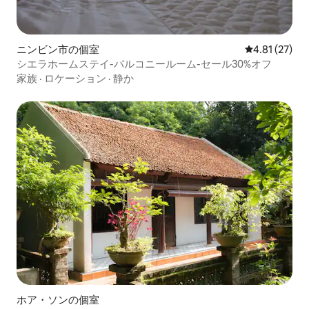
ニンビン市の個室
レビュー27件
4.81 (27)
シエラホームステイ-バルコニールーム-セール30%オフ
家族
·
ロケーション
·
静か
ホア・ソンの個室