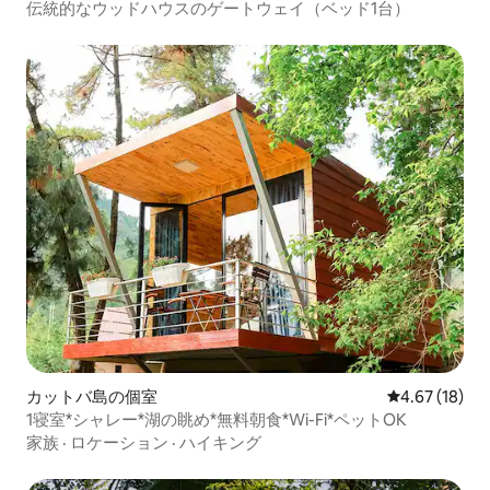
伝統的なウッドハウスのゲートウェイ（ベッド1台）
カットバ島の個室
レビュー18件
4.67 (18)
1寝室*シャレー*湖の眺め*無料朝食*Wi-Fi*ペットOK
家族
·
ロケーション
·
ハイキング