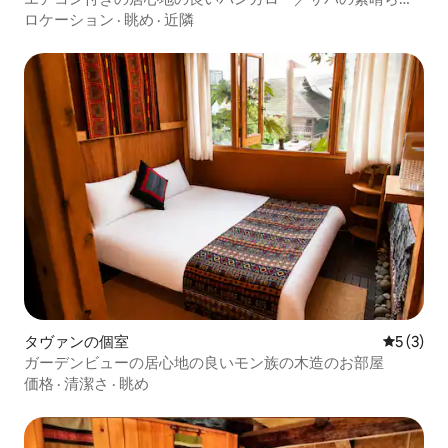
い山の景色／
ロケーション
·
眺め
·
近隣
タヴァンの個室
レビュー
5 (3)
ガーデンビューの居心地の良いモン族の木造のお部屋
価格
·
清潔さ
·
眺め