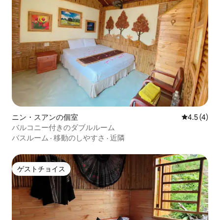
ニン・スアンの個室
レビュー4
4.5 (4)
バルコニー付きのダブルルーム
バスルーム
·
移動のしやすさ
·
近隣
ゲストチョイス
ゲストチョイス