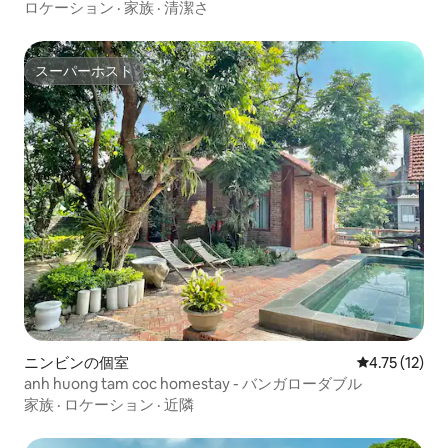
ロケーション
·
家族
·
清潔さ
スーパーホスト
スーパーホスト
ニンビンの個室
レビュー12件
4.75 (12)
anh huong tam coc homestay - バンガローダブル
家族
·
ロケーション
·
近隣