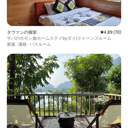
タヴァンの個室
レビュー70件
4.89 (70)
サパのホモン族ホームステイbyダイ|クイーンズルーム
家族
·
価格
·
バスルーム