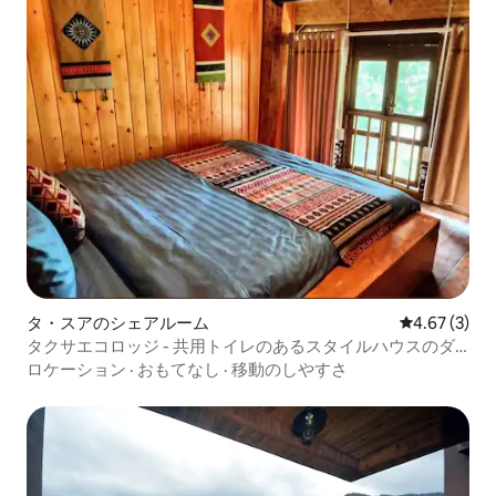
タ・スアのシェアルーム
レビュー3件
4.67 (3)
タクサエコロッジ - 共用トイレのあるスタイルハウスのダ
ブルルーム
ロケーション
·
おもてなし
·
移動のしやすさ