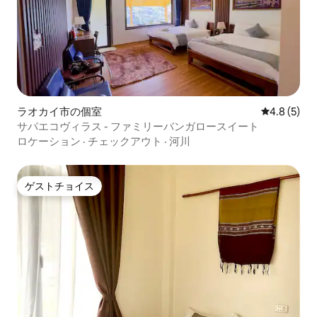
ラオカイ市の個室
レビュー5
4.8 (5)
サパエコヴィラス - ファミリーバンガロースイート
ロケーション
·
チェックアウト
·
河川
ゲストチョイス
ゲストチョイス