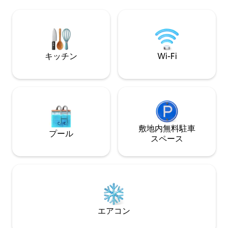
たりくつろげる十
カップルに最適な
ルコニーでは、読
ながら、トロピカ
ます。
キッチン
Wi-Fi
敷地内無料駐⁠車
プール
ス⁠ペ⁠ー⁠ス
エアコン