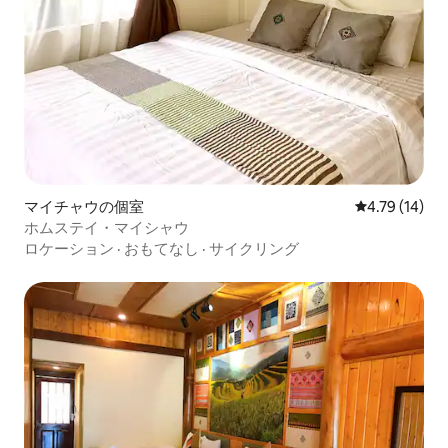
マイチャウの個室
レビュー14件
4.79 (14)
ホムステイ・マイシャウ
ロケーション
·
おもてなし
·
サイクリング