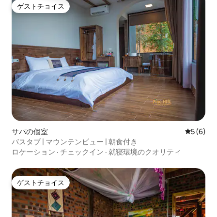
ゲストチョイス
ゲストチョイス
サパの個室
レビュー
5 (6)
バスタブ | マウンテンビュー | 朝食付き
ロケーション
·
チェックイン
·
就寝環境のクオリティ
ゲストチョイス
ゲストチョイス