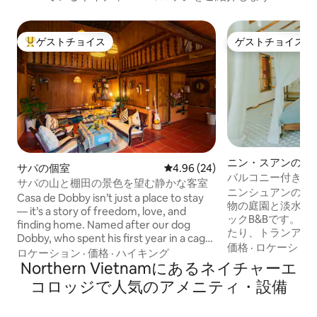
ゲストチョイス
ゲストチョイス
大好評のゲストチョイスです。
ゲストチョイス
ニン・スアンの個
サパの個室
レビュー24件、5つ星中4.96
4.96 (24)
バルコニー付きキ
サパの山と棚田の景色を望む静かな客室
ム - The Wooden 
ニンシュアンの小
Casa de Dobby isn’t just a place to stay
物の庭園と淡水の
— it’s a story of freedom, love, and
ックB&Bです。
finding home. Named after our dog
たり、トランアン
Dobby, who spent his first year in a cage
だりするのに最適
価格
·
ロケーショ
before joining our family and journeying
ロケーション
·
価格
·
ハイキング
のグループや家族
across Vietnam, this homestay is the
Northern Vietnamにあるネイチャーエ
います。 タムコックは、当B&Bから車ま
home he longed for. Now it’s yours to
コロッジで人気のアメニティ・設備
たは自転車でわず
enjoy — with a cozy upstairs room
す。 「Jasmine flower king」は、キング
waiting for you.
サイズベッドを備