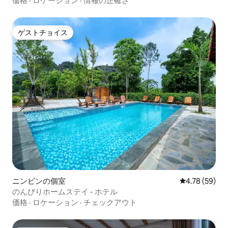
価格
·
ロケーション
·
情報の正確さ
ゲストチョイス
ゲストチョイス
ニンビンの個室
レビュー59件
4.78 (59)
のんびりホームステイ - ホテル
価格
·
ロケーション
·
チェックアウト