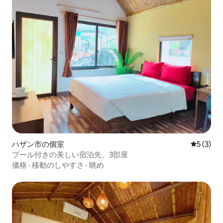
ハザン市の個室
レビュー
5 (3)
プール付きの美しい宿泊先、3部屋
価格
·
移動のしやすさ
·
眺め