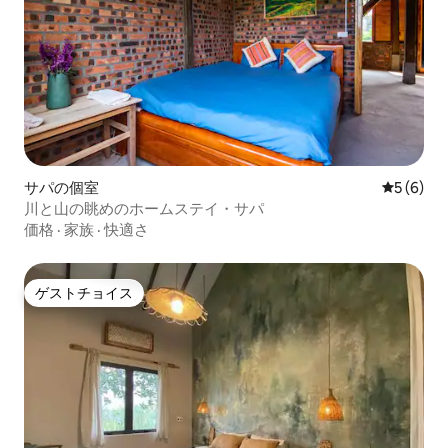
サパの個室
レビュー
5 (6)
川と山の眺めのホームステイ・サパ
価格
·
家族
·
快適さ
ゲストチョイス
ゲストチョイス