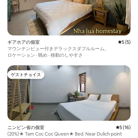
ギアホアの個室
レビュー
5 (5)
マウンテンビュー付きデラックスダブルルーム。
ロケーション
·
眺め
·
移動のしやすさ
ゲストチョイス
ゲストチョイス
ニンビン省の個室
レビュー1
5 (16)
(20%)★ Tam Coc Coc Queen★ Bed. Near Dulich point