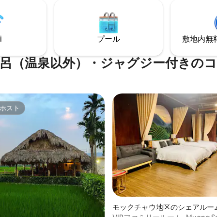
供し、本格的な地元の雰囲気を
ます。
ます。 - 最寄りのビーチ（カイ
徒歩5分 町の中心まで徒歩10分 
まで車で3分 -カノンフォートま
i
プール
敷地内無料駐
呂（温泉以外）・ジャグジー付きの
ホスト
ホスト
中5.0つ星の平均評価
モックチャウ地区のシェアルー