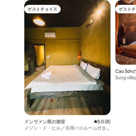
ゲストチョイス
ゲストチ
ゲストチョイス
ゲストチ
Cao S
Sung vill
Neighbor
ドンヴァン県の個室
レビュー8件、5つ星
5.0 (8)
メゾン・ド・ヒル／共用バスルーム付き
ダブルルーム