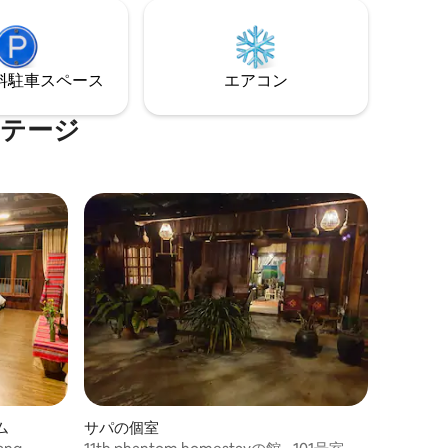
験し、地元の料理を楽しみ、北西の山々
お届けし
に沈む夕日を眺めましょう。
ベオ）まで
- ベオ桟橋
で車で6分
⁠車ス⁠ペ⁠ー⁠ス
エアコン
コテージ
ム
サパの個室