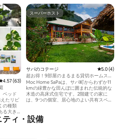
サパのコ
スーパーホスト
スーパーホスト
7寝室 
色が広が
Desi 
な自然の
な段々畑
ステイは
ョンと癒
先です。D
かな庭が
たは単に
サパのコテージ
レビュー4件、5つ星
5.0 (4)
できます
超お得！9部屋のまるまる貸切ホームステ
ぎ、魂を
レビュー63件、5つ星中4.57つ星の平均評価
4.57 (63)
イ、静かで快適
Moc Home SaPaは、サパ町からわずか11
ることが
と庭
kmの緑豊かな田んぼに囲まれた伝統的な
木造の高床式住宅です。2階建ての家に
、ベッド
は、9つの個室、居心地のよい共有スペー
備えたリビ
ス、書斎、キッチン、ダイニングエリ
くの種類
ア、さらに瞑想やヨガのためのゾーンが
ある大き
メニティ・設備
あります。外には小さなプールと緑豊か
ウスを提
な庭園があり、新鮮な山の空気の中でリ
な小さな
ラックスするのに最適です。Siểuさんとそ
リーな隣
の家族と一緒に、穏やかな村の生活を体
けさを提