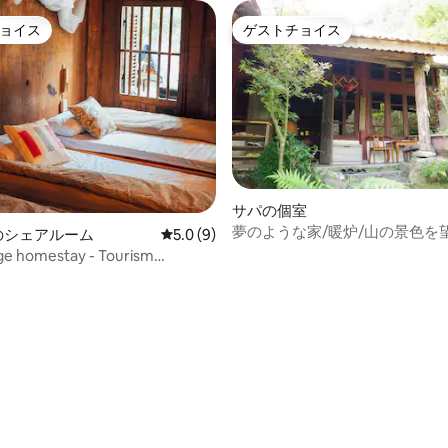
ョイス
ゲストチョイス
ョイス
ゲストチョイス
サパの個室
夢のような家/暖炉/山の景色を
ơnのシェアルーム
レビュー9件、5つ星中5.0つ星の平均評価
5.0 (9)
ドルーム
age homestay - Tourism
hood Community Swells
中5.0つ星の平均評価