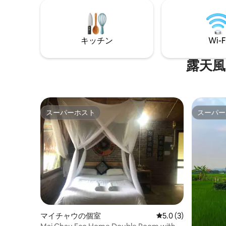
のニーズを満たすことができます。 体験
うになり
しよう！
キッチン
Wi-F
露天風
スーパーホスト
スーパー
スーパーホスト
スーパー
マイチャウの個室
レビュー3件、5つ星
5.0 (3)