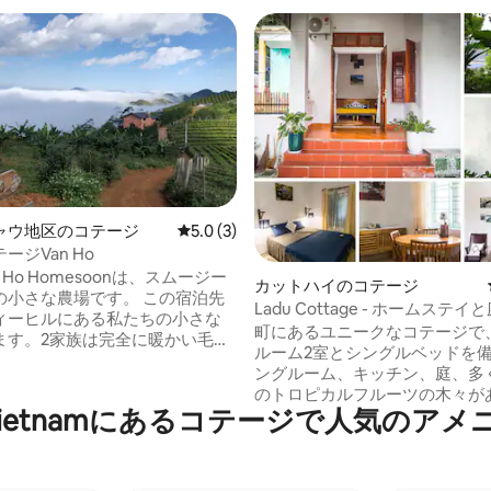
ャウ地区のコテージ
レビュー3件、5つ星中5.0つ星の平均評価
5.0 (3)
ージVan Ho
Van Ho Homesoonは、スムージー
カットハイのコテージ
さな農場です。 この宿泊先
Ladu Cottage - ホームステイ
ィーヒルにある私たちの小さな
町にあるユニークなコテージで
ます。2家族は完全に暖かい毛
ルーム2室とシングルベッドを
内外の暖炉、自炊式キッチンを
ングルーム、キッチン、庭、多
つの家族が滞在できます。 階下の
のトロピカルフルーツの木々が
季節の野菜を使ったオーガニッ
rn Vietnamにあるコテージで人気のア
な庭園を備えたプライベートハ
されており、自分で野菜を摘ん
供します。小さな丘の上の静か
好みの料理を用意したりするこ
集落にあるこの家は、フレンド
 Tieu May - Homesoon
人と一緒に、プライバシーと静
たの緑、清潔で穏やかな家のよ