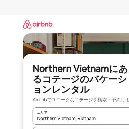
コ
ン
テ
ン
ツ
に
ス
キ
ッ
プ
Northern Vietnamにあ
るコテージのバケーシ
ョンレンタル
Airbnbでユニークなコテージを検索・予約し
エリア
検索結果が表示されたら、上下の矢印キーを使っ