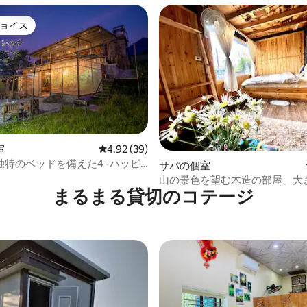
ョイス
ョイス
室
レビュー39件、5つ星中4.92つ星の平均評価
4.92 (39)
独特のベッドを備えた4 -ハッピ
サパの個室
山の景色を望む木造の部屋、大
まるまる貸切のコテージ
ド