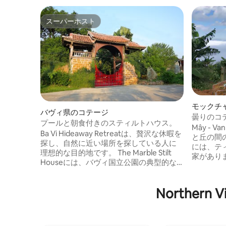
スーパーホスト
スーパーホスト
モックチ
バヴィ県のコテージ
曇りのコテ
プールと朝食付きのスティルトハウス。
Mây - 
Ba Vi Hideaway Retreatは、贅沢な休暇を
と丘の間の小
探し、自然に近い場所を探している人に
には、テ
理想的な目的地です。 The Marble Stilt
家があり
Houseには、バヴィ国立公園の典型的な
布、家の
野生の花の名前があります。 モダンさを
備えた2
兼ね備えた伝統的なデザインのこのリゾ
野菜園は
Northe
ートは、ユニークで快適な体験を提供し
クで栽培
ます。 リゾートには、透明なプール、バ
だり、お
ーベキューグリルエリア、設備の整った
とができます。
キッチンエリアもあり、訪問者のすべて
は、あな