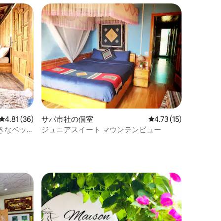
レビュー36件、5つ星中4.81つ星の平均評価
4.81 (36)
サパ市社の個室
レビュー15件、5つ星
4.73 (15)
きなベッ
ジュニアスイート マウンテンビュー