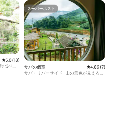
スーパーホスト
スーパーホスト
レビュー18件、5つ星中5.0つ星の平均評価
5.0 (18)
望む3ベッ
サパの個室
レビュー7件、5つ星中
4.86 (7)
サパ・リバーサイド | 山の景色が見えるお
部屋 | 専用トイレ