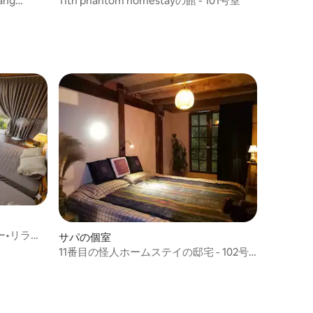
ang
11th phantom homestayの館 - 101号室
ー•リラッ
サパの個室
11番目の怪人ホームステイの邸宅 - 102号
室