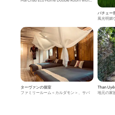
Mai Chau Eco Home Double Room with
Garden View # 1
バチェー
風光明媚
ステイ
ターヴァンの個室
Than U
ファミリールーム＜カルダモン＞、サパ
地元の家