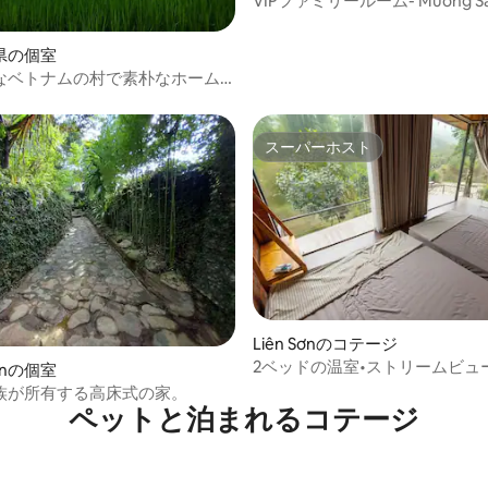
VIPファミリールーム- Muong S
Retreat - Moc Chau
県の個室
なベトナムの村で素朴なホーム
スーパーホスト
スーパーホスト
Liên Sơnのコテージ
2ベッドの温室•ストリームビュ
yênの個室
クスしたエクストリームチル
族が所有する高床式の家。
ペットと泊まれるコテージ