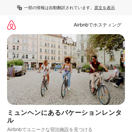
コ
一部の情報は自動翻訳されています。
原文を表示
ン
テ
ン
Airbnbでホスティング
ツ
に
ス
キ
ッ
プ
ミュンヘンにあるバケーションレンタ
ル
Airbnbでユニークな宿泊施設を見つける