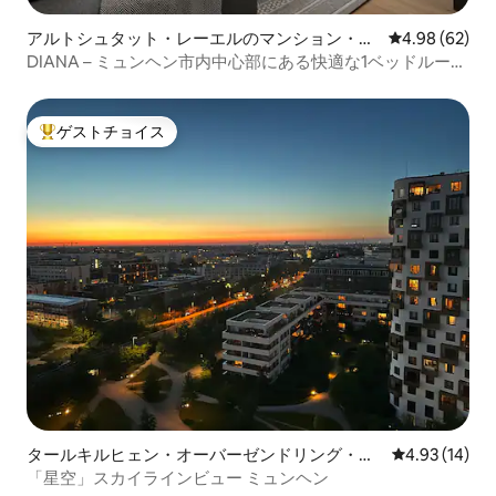
アルトシュタット・レーエルのマンション・ア
レビュー62件
4.98 (62)
パート
DIANA – ミュンヘン市内中心部にある快適な1ベッドルーム
のアパート
ゲストチョイス
大好評のゲストチョイスです。
タールキルヒェン・オーバーゼンドリング・フ
レビュー14件
4.93 (14)
ォルステンリート・フュルステンリート・ゾル
「星空」スカイラインビュー ミュンヘン