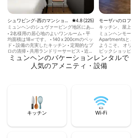
シュワビング-西のマンショ
レビュー225件、5つ星中4.8
4.8 (225)
モーザハのロフト
ン・アパート
ミュンヘンのシュヴァービング地区にあ
キッチン、屋上庭
る居心地のよいワンルーム
トハウス
• 2名様用の居心地のよいワンルーム • 平
ミュンヘンモーサッハ
均面積は18㎡です。 • 140 x 200cmのベッ
Apartments
ド • 設備の充実したキッチン • 定期的なプ
ようこそ。 オリ
ロの清掃 • 共用ランドリーサービス • 近く
ピックショッピン
ミュンヘンのバケーションレンタルで
のジムのご利用が含まれています。 • 非
ロケーションにあ
接触型アクセス • 高速Wi-Fi • スマートテ
具付きのロフトは
人気のアメニティ・設備
レビ • 24時間年中無休のカスタマーサー
次のアメニティを提供
ビス • 各部屋は、お客様が到着する前に
グサイズベッドと
63段階の「Ridiculously Clean」基準に従
ススプリングベッ
ってプロが清掃しています。 • アーリー
た寝室 -ソファベ
チェックインとレイトチェックアウトは
グ/ダイニングエリ
リクエストに応じて可能です。追加料金
プレッソマシン、
が発生します。
ったキッチン -高
ートテレビ、Netfl
キッチン
Wi-Fi