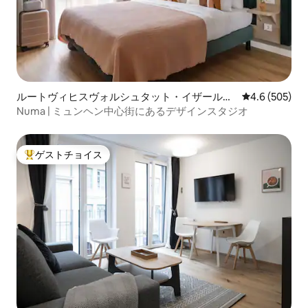
ルートヴィヒスヴォルシュタット・イザールヴ
レビュー505
4.6 (505)
ォルシュタットのマンション・アパート
Numa | ミュンヘン中心街にあるデザインスタジオ
ゲストチョイス
大好評のゲストチョイスです。