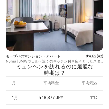
モーザハのマンション・アパート
レビュー42件
4.62 (42)
Numa | BMWヴェルト近くのキッチン付き広々としたスタ
ミュンヘンを訪⁠れ⁠るの⁠に最⁠適⁠な
ジオ
時⁠期⁠は⁠？
月
平均料金
平均気温
1月
¥18,377 JPY
1°C