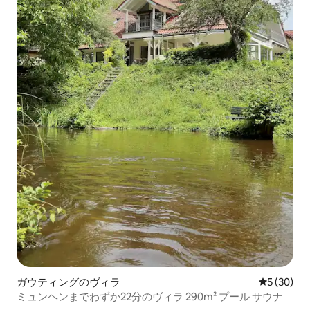
ガウティングのヴィラ
レビュー3
5 (30)
ミュンヘンまでわずか22分のヴィラ 290m² プール サウナ