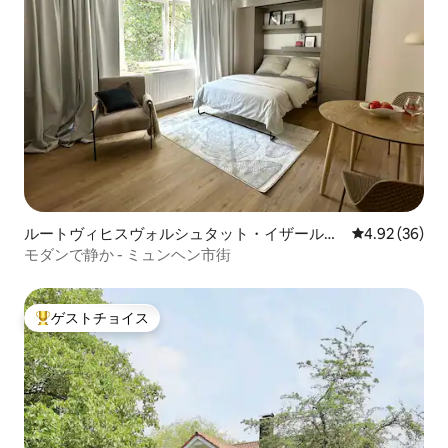
ルートヴィヒスヴォルシュタット・イザールヴ
レビュー36件
4.92 (36)
ォルシュタットのマンション・アパート
モダンで静か - ミュンヘン市街
ゲストチョイス
大好評のゲストチョイスです。