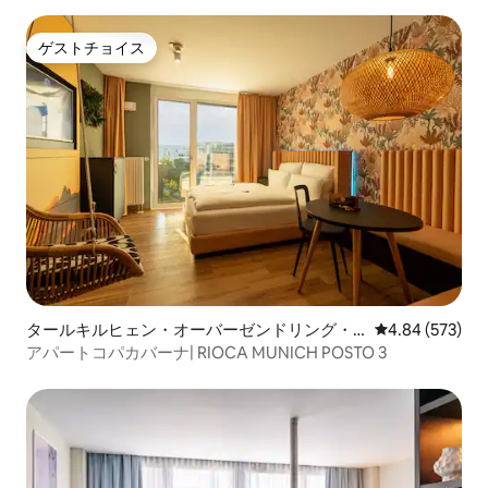
ゲストチョイス
ゲストチョイス
タールキルヒェン・オーバーゼンドリング・
レビュー573件
4.84 (573)
フォルステンリート・フュルステンリート・
アパートコパカバーナ| RIOCA MUNICH POSTO 3
ゾルンのマンション・アパート