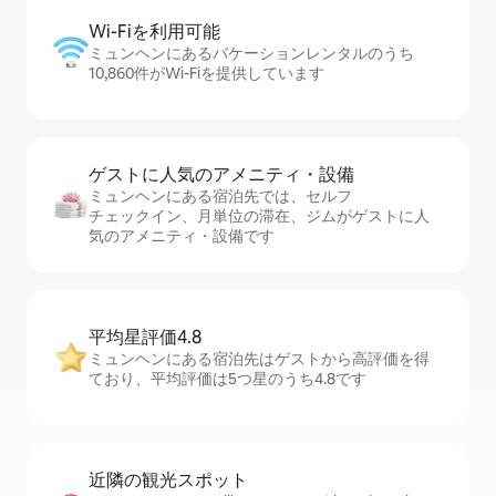
Wi-Fiを利⁠用⁠可⁠能
ミュンヘンにあるバケーションレンタルのうち
10,860件がWi-Fiを提供しています
ゲストに人⁠気⁠のア⁠メ⁠ニ⁠テ⁠ィ・設⁠備
ミュンヘンにある宿泊先では、セ⁠ル⁠フ
チ⁠ェ⁠ッ⁠ク⁠イ⁠ン、月単位の滞在、ジムがゲストに人
気のアメニティ・設備です
平均星評価4.8
ミュンヘンにある宿泊先はゲストから高評価を得
ており、平均評価は5つ星のうち4.8です
近隣の観光ス⁠ポ⁠ッ⁠ト