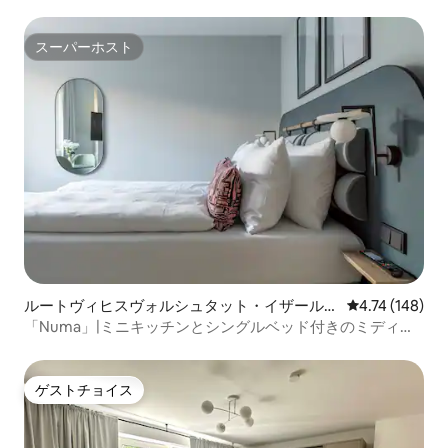
ンのコンドミニアム
スーパーホスト
スーパーホスト
ルートヴィヒスヴォルシュタット・イザールヴ
レビュー148件
4.74 (148)
ォルシュタットのマンション・アパート
「Numa」|ミニキッチンとシングルベッド付きのミディア
ムスタジオ
ゲストチョイス
ゲストチョイス