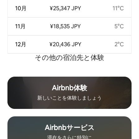
10月
¥25,347 JPY
11°C
11月
¥18,535 JPY
5°C
12月
¥20,436 JPY
2°C
その他の宿⁠泊⁠先と体⁠験
Airbnb体験
新しいことを体験しましょう
Airbnb⁠サ⁠ー⁠ビ⁠ス
滞在をさ⁠ら⁠に特⁠別⁠に