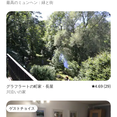
最高のミュンヘン：緑と街
グラフラートの町家・長屋
レビュー29件
4.69 (29)
川沿いの家
ゲストチョイス
ゲストチョイス