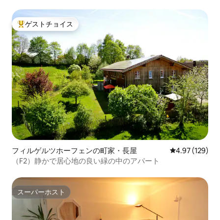
ゲストチョイス
大好評のゲストチョイスです。
フィルゲルツホーフェンの町家・長屋
レビュー129件
4.97 (129)
（F2）静かで居心地の良い緑の中のアパート
スーパーホスト
スーパーホスト