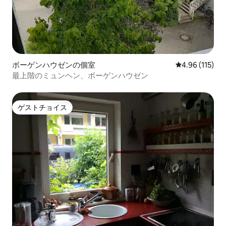
ボーゲンハウゼンの個室
レビュー115件
4.96 (115)
最上階のミュンヘン、ボーゲンハウゼン
ゲストチョイス
ゲストチョイス