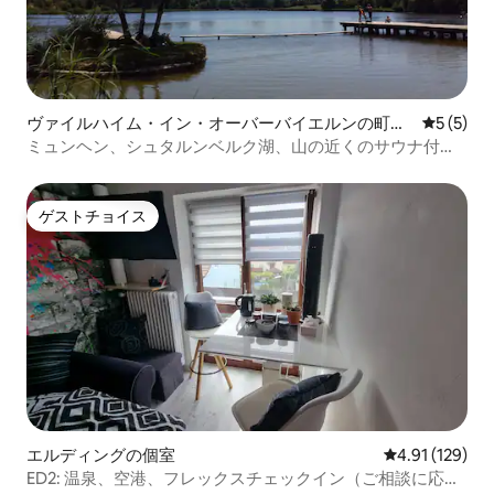
ヴァイルハイム・イン・オーバーバイエルンの町
レビュー
5 (5)
家・長屋
ミュンヘン、シュタルンベルク湖、山の近くのサウナ付き
の家
ゲストチョイス
ゲストチョイス
エルディングの個室
レビュー129件
4.91 (129)
ED2: 温泉、空港、フレックスチェックイン（ご相談に応じ