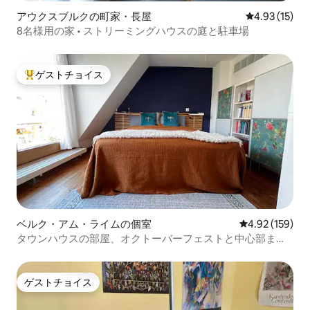
アウクスブルクの町家・長屋
レビュー15件
4.93 (15)
8名様用の家 • ストリーミングハウスの庭と駐車場
ゲストチョイス
大好評のゲストチョイスです。
ベルク・アム・ライムの個室
レビュー159件
4.92 (159)
タウンハウスの部屋、オクトーバーフェストと中心部まで
12分
ゲストチョイス
ゲストチョイス