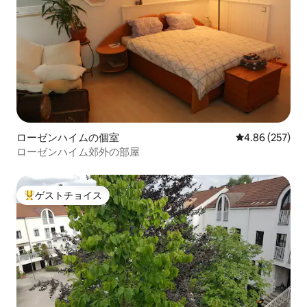
ローゼンハイムの個室
レビュー257件
4.86 (257)
ローゼンハイム郊外の部屋
ゲストチョイス
大好評のゲストチョイスです。