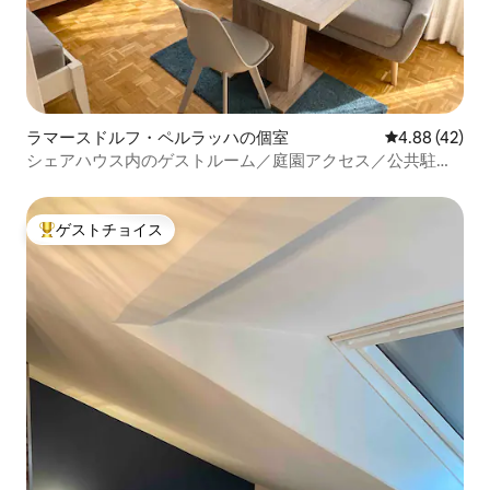
ラマースドルフ・ペルラッハの個室
レビュー42件
4.88 (42)
シェアハウス内のゲストルーム／庭園アクセス／公共駐車
場
ゲストチョイス
大好評のゲストチョイスです。