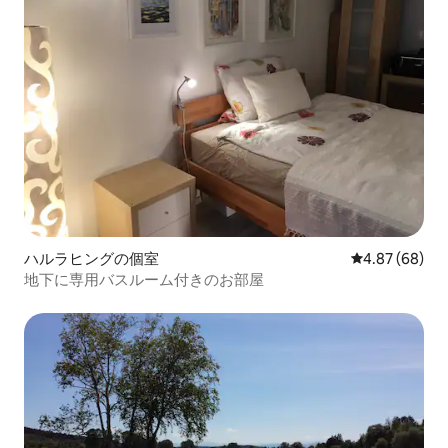
ハルラヒングの個室
レビュー68件
4.87 (68)
地下に専用バスルーム付きのお部屋