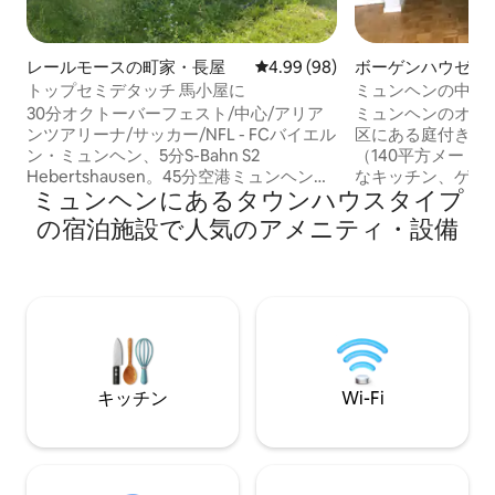
レールモースの町家・長屋
レビュー98件、5つ星中4.99
4.99 (98)
ボーゲンハウゼン
トップセミデタッチ 馬小屋に
ミュンヘンの中心
家
30分オクトーバーフェスト/中心/アリア
ミュンヘンのオア
ンツアリーナ/サッカー/NFL - FCバイエル
区にある庭付きの
ン・ミュンヘン、5分S-Bahn S2
（140平方メート
Hebertshausen。45分空港ミュンヘン、
なキッチン、ゲス
ミュンヘンにあるタウンハウスタイプ
メッセミュンヘン、とても静かな場所、
庭に直接アクセス
最大8人まで。最高の設備を備えた新築の
ングとダイニングエ
の宿泊施設で人気のアメニティ・設備
建物、ミュンヘン - コンサート-ホーフブ
には寝室が3部屋（
ラウハウス-マリエンプラッツ-ビアガル
ド1台、シングルベ
テン-ベルヒテスガーデン/エルディング
ッド1台）とバス
温泉約 車で約60分 - ハイキング - スポー
スルームがありま
ツ - イベント - 英国庭園、MTU / MAN 20
スペースを備えた
分で。BMW 約35分 ダハウ強制収容所、
すぐそこには、お
オーバーザルツベルク（ナチス展示）、
ェがあります。 玄
ケーニヒス湖、ノイシュヴァンシュタイ
があります。
キッチン
Wi-Fi
ン城、ツークシュピッツェ