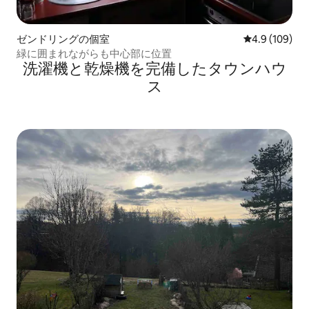
ゼンドリングの個室
レビュー109
4.9 (109)
緑に囲まれながらも中心部に位置
洗濯機と乾燥機を完備したタウンハウ
ス