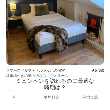
ラマースドルフ・ペルラッハの個室
レビュー3
5 (38)
駐車場付きの魅力的なスタジオルーム
ミュンヘンを訪⁠れ⁠るの⁠に最⁠適⁠な
時⁠期⁠は⁠？
月
平均料金
平均気温