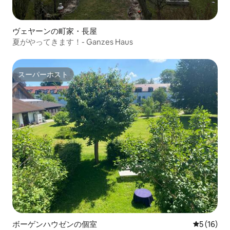
ヴェヤーンの町家・長屋
夏がやってきます！- Ganzes Haus
スーパーホスト
スーパーホスト
ボーゲンハウゼンの個室
レビュー1
5 (16)