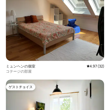
ミュンヘンの個室
レビュー32件
4.97 (32)
コテージの部屋
ゲストチョイス
ゲストチョイス