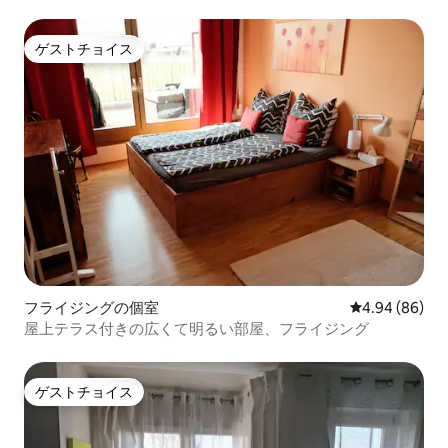
て）
ゲストチョイス
ゲストチョイス
フライジングの個室
レビュー86件
4.94 (86)
屋上テラス付きの広くて明るい部屋、フライジング
ゲストチョイス
ゲストチョイス