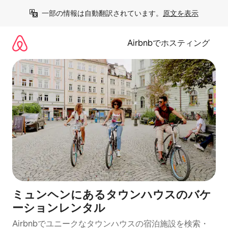
コ
一部の情報は自動翻訳されています。
原文を表示
ン
テ
ン
Airbnbでホスティング
ツ
に
ス
キ
ッ
プ
ミュンヘンにあるタウンハウスのバケ
ーションレンタル
Airbnbでユニークなタウンハウスの宿泊施設を検索・