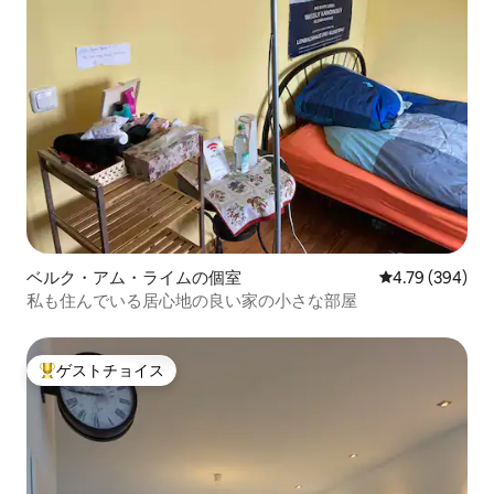
ベルク・アム・ライムの個室
レビュー394件
4.79 (394)
私も住んでいる居心地の良い家の小さな部屋
ゲストチョイス
大好評のゲストチョイスです。