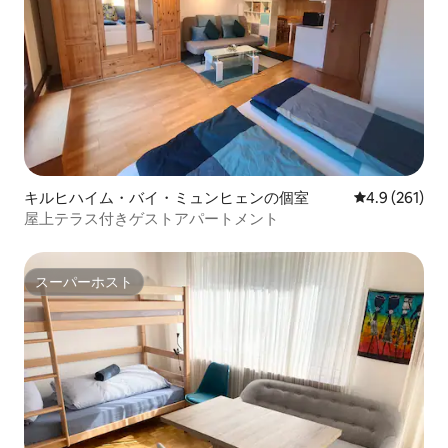
キルヒハイム・バイ・ミュンヒェンの個室
レビュー261
4.9 (261)
屋上テラス付きゲストアパートメント
スーパーホスト
スーパーホスト