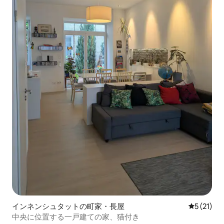
インネンシュタットの町家・長屋
レビュー2
5 (21)
中央に位置する一戸建ての家、猫付き