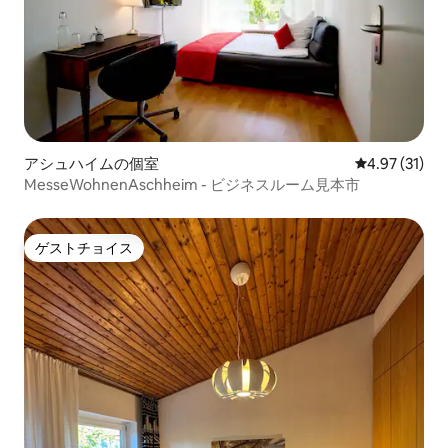
アシュハイムの個室
レビュー31件
4.97 (31)
MesseWohnenAschheim - ビジネスルーム見本市
ゲストチョイス
ゲストチョイス