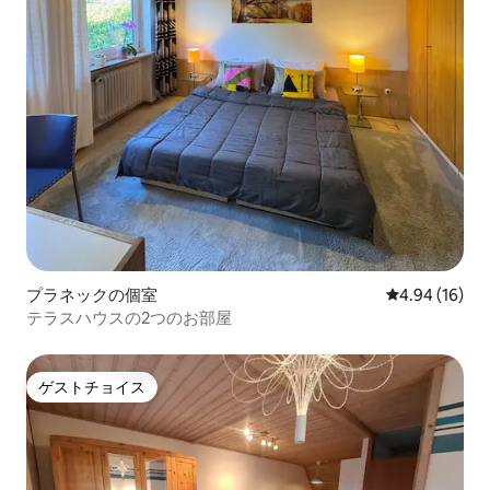
プラネックの個室
レビュー16件
4.94 (16)
テラスハウスの2つのお部屋
ゲストチョイス
ゲストチョイス