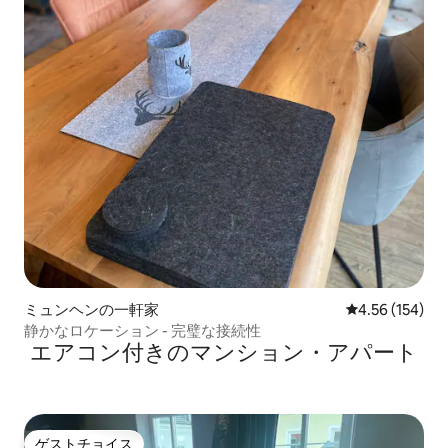
ミュンヘンの一軒家
レビュー154件
4.56 (154)
静かなロケーション - 完璧な接続性
エアコン付きのマンション・アパート
ゲストチョイス