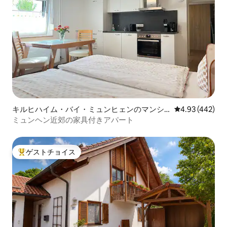
キルヒハイム・バイ・ミュンヒェンのマンシ
レビュー442件
4.93 (442)
ョン・アパート
ミュンヘン近郊の家具付きアパート
ゲストチョイス
大好評のゲストチョイスです。