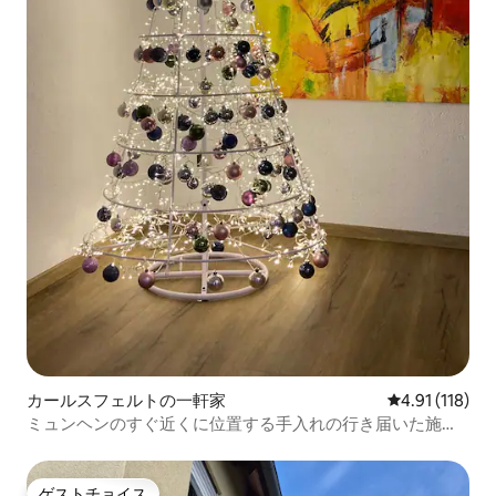
カールスフェルトの一軒家
レビュー118
4.91 (118)
ミュンヘンのすぐ近くに位置する手入れの行き届いた施設
の隠れ家
ゲストチョイス