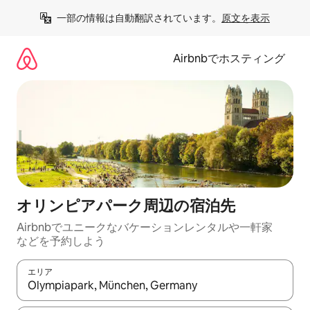
コ
一部の情報は自動翻訳されています。
原文を表示
ン
テ
ン
Airbnbでホスティング
ツ
に
ス
キ
ッ
プ
オリンピアパーク⁠周⁠辺⁠の宿⁠泊⁠先
Airbnbでユニークなバ⁠ケ⁠ー⁠シ⁠ョ⁠ンレ⁠ン⁠タ⁠ルや一⁠軒⁠家
な⁠ど⁠を予⁠約⁠し⁠よ⁠う
エリア
検索結果が表示されたら、上下の矢印キーを使って移動するか、