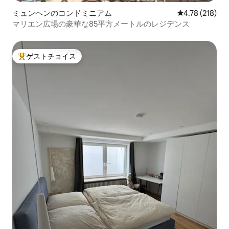
ミュンヘンのコンドミニアム
レビュー218件
4.78 (218)
マリエン広場の豪華な85平方メートルのレジデンス
ゲストチョイス
大好評のゲストチョイスです。