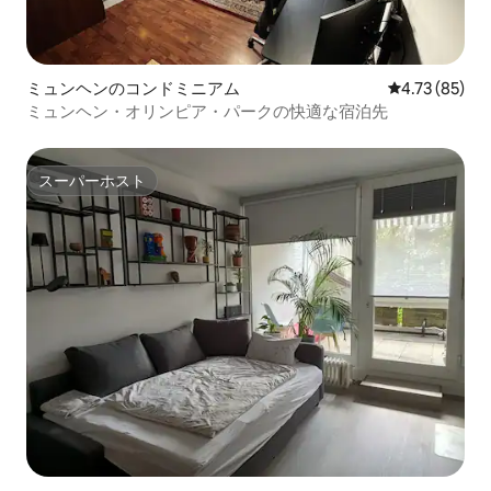
ミュンヘンのコンドミニアム
レビュー85件
4.73 (85)
ミュンヘン・オリンピア・パークの快適な宿泊先
スーパーホスト
スーパーホスト