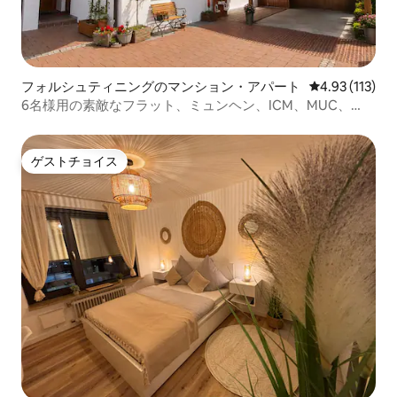
フォルシュティニングのマンション・アパート
レビュー113
4.93 (113)
6名様用の素敵なフラット、ミュンヘン、ICM、MUC、
Thermeの近く
ゲストチョイス
ゲストチョイス