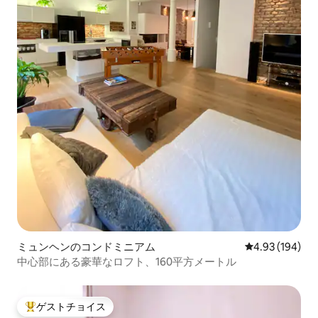
ミュンヘンのコンドミニアム
レビュー194件
4.93 (194)
中心部にある豪華なロフト、160平方メートル
ゲストチョイス
大好評のゲストチョイスです。