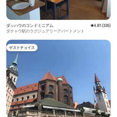
ダッハウのコンドミニアム
レビュー335件
4.81 (335)
ダチャウ駅のラグジュアリーアパートメント
ゲストチョイス
ゲストチョイス