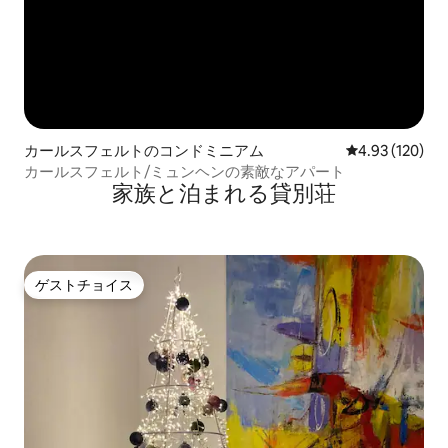
カールスフェルトのコンドミニアム
レビュー120件
4.93 (120)
カールスフェルト/ミュンヘンの素敵なアパート
家族と泊まれる貸別荘
ゲストチョイス
ゲストチョイス