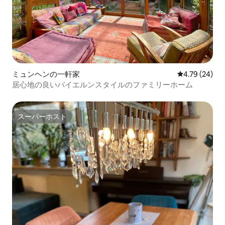
ミュンヘンの一軒家
レビュー24件
4.79 (24)
居心地の良いバイエルンスタイルのファミリーホーム
スーパーホスト
スーパーホスト