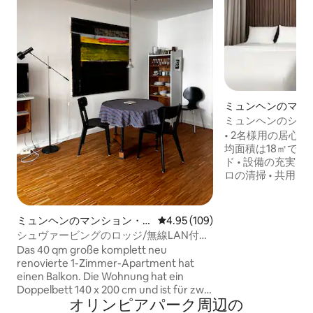
ミュンヘンのマン
パート
ミュンヘンのシュ
る居心地のよいワ
• 2名様用の居心地
均面積は18㎡です。 •
ド • 設備の充実し
ロの清掃 • 共用ラ
のジムのご利用が含
接触型アクセス • 高
レビ • 24時間
ミュンヘンのマンション・
レビュー109件、5つ星中4.95
4.95 (109)
ビス • 各部屋は
アパート
シュヴァービングのロッジ/無線LAN付き
63段階の「Ridicul
1ベッドルームアパートメント
Das 40 qm große komplett neu
ってプロが清掃して
renovierte 1-Zimmer-Apartment hat
チェックインとレ
einen Balkon. Die Wohnung hat ein
リクエストに応じ
Doppelbett 140 x 200 cm und ist für zwei
が発生します。
オリンピアパーク⁠周⁠辺⁠の
Personen ideal. Für den Start in den Tag