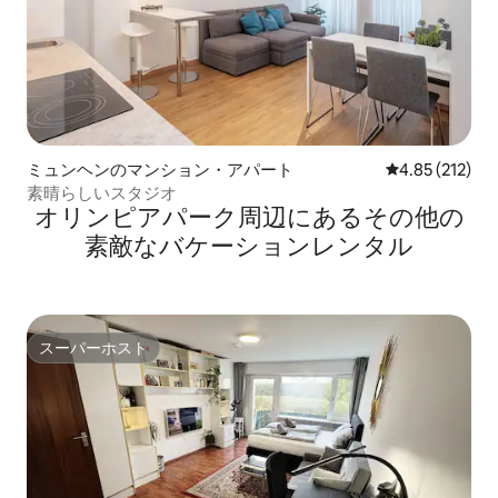
ミュンヘンのマンション・アパート
レビュー212件
4.85 (212)
素晴らしいスタジオ
オリンピアパーク⁠周⁠辺⁠に⁠あ⁠るそ⁠の⁠他⁠の
素⁠敵⁠なバ⁠ケ⁠ー⁠シ⁠ョ⁠ン⁠レ⁠ン⁠タ⁠ル
スーパーホスト
スーパーホスト