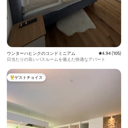
ウンターハヒンクのコンドミニアム
レビュー105件
4.94 (105)
日当たりの良いバスルームを備えた快適なアパート
ゲストチョイス
大好評のゲストチョイスです。