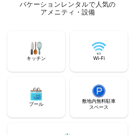
ist eine voll ausgestattet Küchennische
バ⁠ケ⁠ー⁠シ⁠ョ⁠ン⁠レ⁠ン⁠タ⁠ル⁠で人⁠気⁠の
mit Kühlschrank, Herdplatte, Backofen,
ア⁠メ⁠ニ⁠テ⁠ィ⁠・⁠設⁠備
Wasserkocher, Toaster und einer
Grundausstattung. Ein Arbeitsplatz und
WLAN ist vorhanden. Das Badezimmer
ist mit einer Dusche, WC und
Handtüchern ausgestattet.
キッチン
Wi-Fi
敷地内無料駐⁠車
プール
ス⁠ペ⁠ー⁠ス