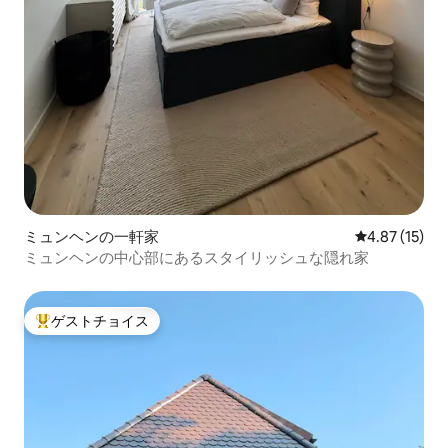
ミュンヘンの一軒家
レビュー15件
4.87 (15)
ミュンヘンの中心部にあるスタイリッシュな隠れ家
ゲストチョイス
大好評のゲストチョイスです。