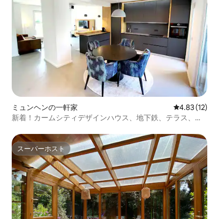
ミュンヘンの一軒家
レビュー12件
4.83 (12)
新着！カームシティデザインハウス、地下鉄、テラス、オ
フィス
スーパーホスト
スーパーホスト