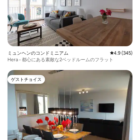
ミュンヘンのコンドミニアム
レビュー345
4.9 (345)
Hera - 都心にある素敵な2ベッドルームのフラット
ゲストチョイス
ゲストチョイス