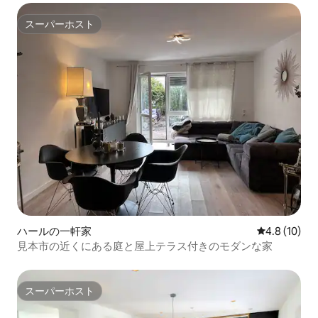
スーパーホスト
スーパーホスト
ハールの一軒家
レビュー10
4.8 (10)
見本市の近くにある庭と屋上テラス付きのモダンな家
スーパーホスト
スーパーホスト