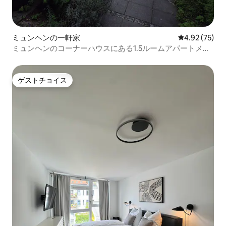
ミュンヘンの一軒家
レビュー75件
4.92 (75)
ミュンヘンのコーナーハウスにある1.5ルームアパートメン
ト
ゲストチョイス
ゲストチョイス