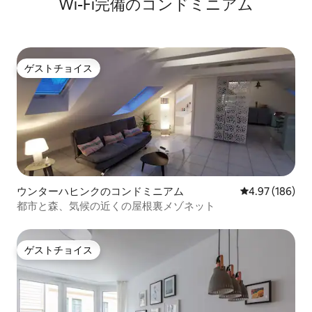
Wi-Fi完備のコンドミニアム
ゲストチョイス
ゲストチョイス
ウンターハヒンクのコンドミニアム
レビュー186件
4.97 (186)
都市と森、気候の近くの屋根裏メゾネット
ゲストチョイス
ゲストチョイス