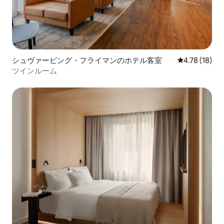
シュヴァービング・フライマンのホテル客室
レビュー18件
4.78 (18)
ツインルーム