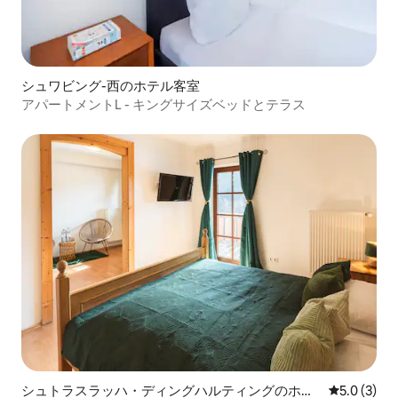
シュワビング-西のホテル客室
アパートメントL - キングサイズベッドとテラス
シュトラスラッハ・ディングハルティングのホテ
レビュー3
5.0 (3)