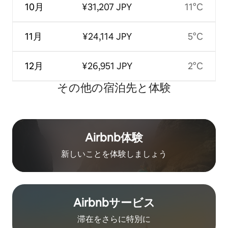
10月
¥31,207 JPY
11°C
11月
¥24,114 JPY
5°C
12月
¥26,951 JPY
2°C
その他の宿⁠泊⁠先と体⁠験
Airbnb体験
新しいことを体験しましょう
Airbnb⁠サ⁠ー⁠ビ⁠ス
滞在をさ⁠ら⁠に特⁠別⁠に