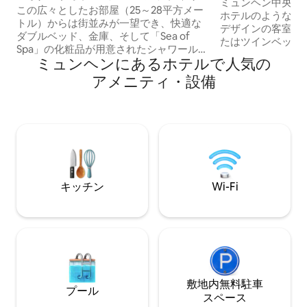
新しく改装
ミュンヘン中央駅の
ェストのコンフォートルーム
この広々としたお部屋（25～28平方メー
ホテルのような快
トル）からは街並みが一望でき、快適な
デザインの客室。 キングサイズベッドま
ダブルベッド、金庫、そして「Sea of
たはツインベッド
Spa」の化粧品が用意されたシャワールー
を備えた1～2名様
ミュンヘンにあるホ⁠テ⁠ル⁠で人⁠気⁠の
ムが備わっています。その他のアメニテ
専用バスルーム ✔
ィ・設備には、ヘアドライヤー、化粧用
ア⁠メ⁠ニ⁠テ⁠ィ⁠・設⁠備
Wi-Fi とスマー
ミラー、ミニバー、コーヒー・紅茶メー
ション ✔ コード
カー、および一部設備の整った簡易キッ
ックイン すぐそばにレストラン、スーパ
チンが含まれています。無料Wi-Fiでイン
ー、交通機関。旧
ターネット接続を維持し、Sky TVチャン
ェストへのアクセスが良好
ネルと衛星放送／ケーブル放送オプショ
かげで、窓を閉め
ンを備えた32インチHD薄型テレビでエン
ターテインメントをお楽しみください。
お部屋には、お客様の利便性のために無
キッチン
Wi-Fi
料のボトルウォーターと電話もご用意し
ています。
敷地内無料駐⁠車
プール
ス⁠ペ⁠ー⁠ス