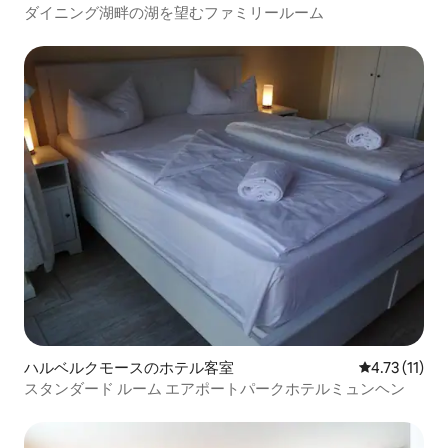
ル客室
ダイニング湖畔の湖を望むファミリールーム
ハルベルクモースのホテル客室
レビュー11件
4.73 (11)
スタンダード ルーム エアポートパークホテルミュンヘン