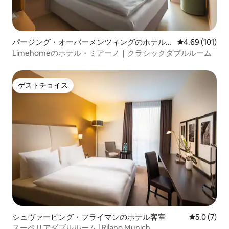
パージング・オーバーメンツィングのホテル客
レビュー101件
4.69 (101)
室
Limehomeのホテル・ミアーノ｜クラシックダブルルーム
ゲストチョイス
ゲストチョイス
シュヴァービング・フライマンのホテル客室
レビュー7
5.0 (7)
スーペリアダブルルーム | Rilano Munich