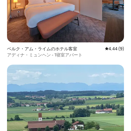
ベルク・アム・ライムのホテル客室
レビュー9件
4.44 (9)
アディナ・ミュンヘン - 1寝室アパート