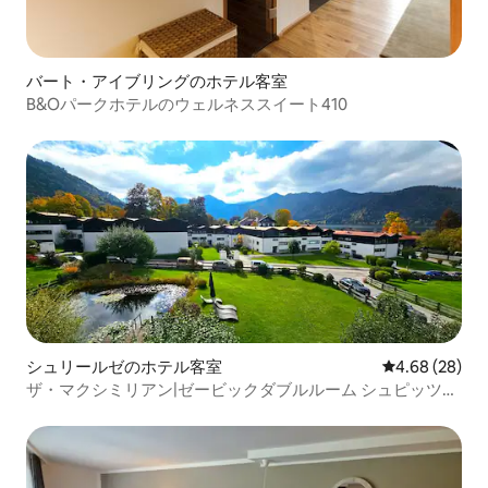
バート・アイブリングのホテル客室
B&Oパークホテルのウェルネススイート410
シュリールゼのホテル客室
レビュー28件
4.68 (28)
ザ・マクシミリアン|ゼービックダブルルーム シュピッツィ
ング