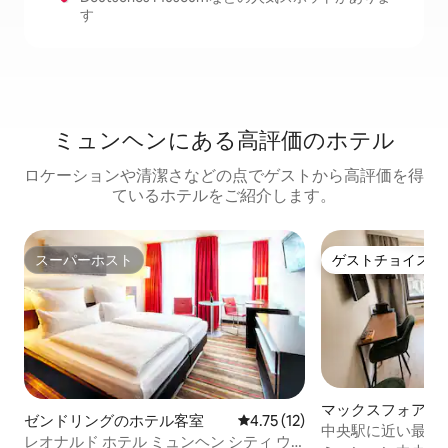
す
ミュンヘンにある高⁠評⁠価⁠のホ⁠テ⁠ル
ロケーションや清潔さなどの点でゲストから高評価を得
ているホテルをご紹介します。
スーパーホスト
ゲストチョイス
スーパーホスト
ゲストチョイス
マックスフォアシ
ゼンドリングのホテル客室
レビュー12件、5つ星中4.75
4.75 (12)
ホテル客室
中央駅に近い最高の立
レオナルド ホテル ミュンヘン シティ ウ