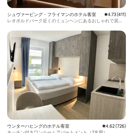
シュヴァービング・フライマンのホテル客室
レビュー411
4.73 (411)
レオポルドパーク近くのミュンヘンにあるおしゃれで居心
地の良いお部屋
ウンターハヒングのホテル客室
レビュー726件
4.62 (726)
キッチン付きワンルームアパートメント（2名用）