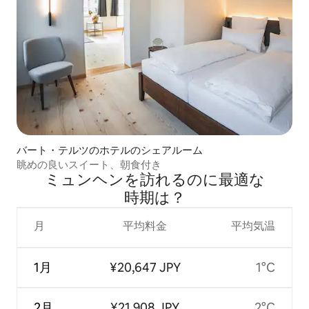
バート・テルツのホテルのシェアルーム
眺めの良いスイート、朝食付き
ミュンヘンを訪⁠れ⁠るの⁠に最⁠適⁠な
時⁠期⁠は⁠？
月
平均料金
平均気温
1月
¥20,647 JPY
1°C
2月
¥21,908 JPY
2°C