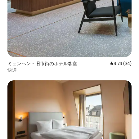
ミュンヘン・旧市街のホテル客室
レビュー34件
4.74 (34)
快適