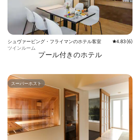
シュヴァービング・フライマンのホテル客室
レビュー6件
4.83 (6)
ツインルーム
プール付きのホ⁠テ⁠ル
スーパーホスト
スーパーホスト