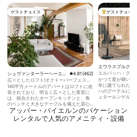
ゲストチョイス
ゲストチョイス
ゲストチョイス
大好評のゲストチ
エウラスブルクの
エルバッハ・グー
シュヴァンターラーヘーエの
レビュー462件、5つ星中4.81
4.81 (462)
ャレー
ロフト
かつて星が輝いていた
広々としたロフト|オクトーバーフェスト
年に建てられた歴
まで徒歩3分
140平方メートルのアパートはロフトに改
ハのグーテルにあ
装されており、明るく広々とした客室に
ュタールンゲル湖
は、統合されたオープンキッチンと、角
あります。 デザインの良い別荘として新
のベンチと大きなテーブルを備えた居心
たに生まれ変わりました。 1
アッパー・バイエルンのバケーション
地の良いダイニングエリアがあります。
ペースで、一緒に
隣接する広々としたリビングエリアに
レンタルで人気のアメニティ・設備
ープン。安定。 最大10
は、布団のダブルベッド（ 160 x 200 cm
炉のある居間。 
）と2つのソファがあります。 2つの独立
キッチン。 3つの
した寝室があり、1つはシングルベッド2