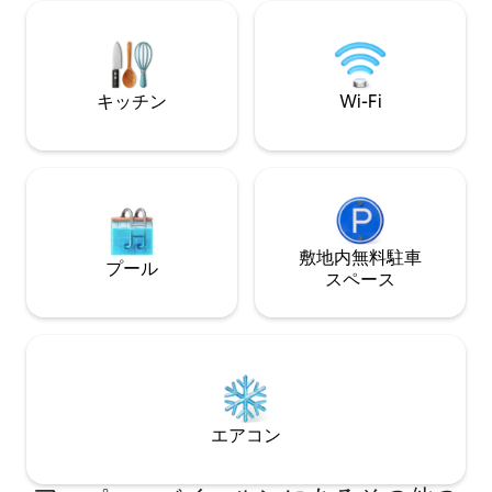
屋外ラウンジ。 到着する場所。 スイッチ
台、もう1つは快適なキングサイズのベッ
を切るために。 家族のために。 友人の輪
ドを提供しています。 両方の寝室には
のために。 一緒
広々としたワードローブが備わっていま
す。 大きな窓と西向きの屋上テラスから
は、活気に満ちた歴史地区の屋根の景色
キッチン
Wi-Fi
を眺めることができ、楽しい夕日は夢を
見ることができます。 このアパートはモ
ダンでありながら居心地が良く、自作の
家具がたくさんあり、100年以上の屋根梁
と調和する美しいラーチウッドフロアが
施されています。 床暖房付きのバスルー
ム、豪華な角のバスタブ、独立したシャ
ワー、トイレと小便器を備えたゲストト
敷地内無料駐⁠車
プール
イレは両方とも天然石でタイル張りされ
ス⁠ペ⁠ー⁠ス
ています。 ロフトは中心部にあり、ほと
んどのショップやレストランが徒歩圏内
にあります。 公共交通機関（バス2分、地
下鉄4分、Sバーン10分）、オクトーバー
フェスト、交通博物館、美しい見本市公
園も同様です。 （最大定員6名様）
エアコン