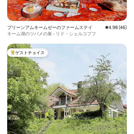
プリーンアムキームゼーのファームステイ
レビュー46件
4.98 (46)
キーム湖のツバメの巣 - リド・シェルコプフ
ゲストチョイス
大好評のゲストチョイスです。