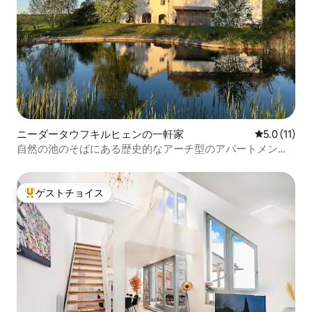
ニーダータウフキルヒェンの一軒家
レビュー11
5.0 (11)
自然の池のそばにある歴史的なアーチ型のアパートメント
1810
ゲストチョイス
大好評のゲストチョイスです。