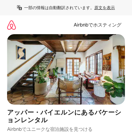
コ
一部の情報は自動翻訳されています。
原文を表示
ン
テ
ン
Airbnbでホスティング
ツ
に
ス
キ
ッ
プ
アッパー・バイエルンにあるバケーシ
ョンレンタル
Airbnbでユニークな宿泊施設を見つける