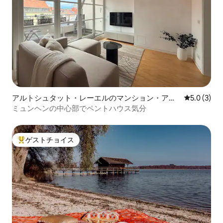
アルトシュタット・レーエルのマンション・アパ
レビュー3
5.0 (3)
ート
ミュンヘンの中心部でペントハウス気分
ゲストチョイス
大好評のゲストチョイスです。