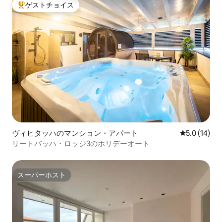
ゲストチョイス
大好評のゲストチョイスです。
ヴィヒタッハのマンション・アパート
レビュー14
5.0 (14)
リートバッハ・ロッジ3のホリデーオート
スーパーホスト
スーパーホスト