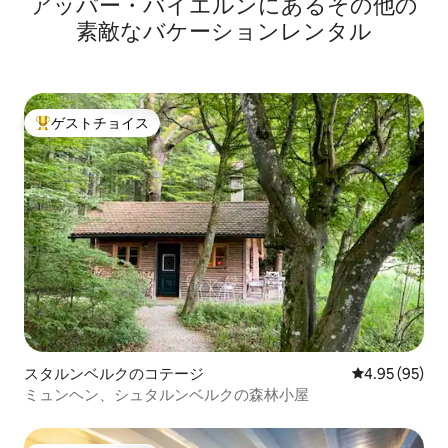
アッパー・バイエルンにあるその他の
素敵なバケーションレンタル
ゲストチョイス
大好評のゲストチョイスです。
スタルンベルクのコテージ
レビュー95件
4.95 (95)
ミュンヘン、シュタルンベルクの森林小屋