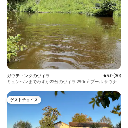
ガウティングのヴィラ
レビュー30
5.0 (30)
ミュンヘンまでわずか22分のヴィラ 290m² プール サウナ
ゲストチョイス
ゲストチョイス