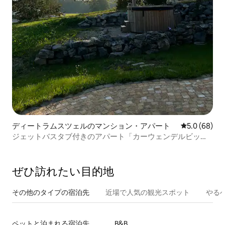
ディートラムスツェルのマンション・アパート
レビュー68
5.0 (68)
ジェットバスタブ付きのアパート「カーウェンデルビッ
ク」
ぜひ訪⁠れ⁠た⁠い目⁠的⁠地
その他のタ⁠イ⁠プ⁠の宿⁠泊⁠先
近場で人気の観光スポット
やる
ペットと泊まれる宿泊先
B&B