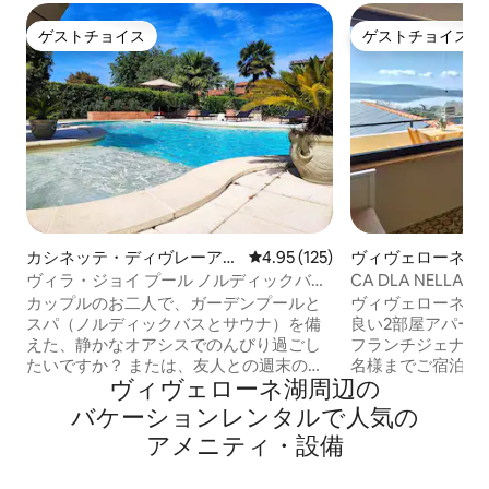
ゲストチョイス
ゲストチョイス
ゲストチョイス
ゲストチョイス
カシネッテ・ディヴレーアの
レビュー125件、5つ星中4.95
4.95 (125)
ヴィヴェローネの
一軒家
ン・アパート
ヴィラ・ジョイ プール ノルディックバス
CA DLA NELLA
サウナ 専用
アコン
カップルのお二人で、ガーデンプールと
ヴィヴェローネの
スパ（ノルディックバスとサウナ）を備
良い2部屋アパー
えた、静かなオアシスでのんびり過ごし
フランチジェナ街道
たいですか？ または、友人との週末のひ
名様までご宿泊い
ヴィヴェローネ湖⁠周⁠辺⁠の
とときですか？ 誕生日のお祝いに？ それ
ブルベッド、リビ
とも記念日のためですか？ または、週末
イズのソファベッド
バ⁠ケ⁠ー⁠シ⁠ョ⁠ン⁠レ⁠ン⁠タ⁠ル⁠で人⁠気⁠の
のプレゼントとして？ それとも旅行です
🌬️ 湖の素晴ら
ア⁠メ⁠ニ⁠テ⁠ィ⁠・⁠設⁠備
か？ VILLA GIO'は、まさにあなたのため
きバルコニーは、
の場所です！ 春夏はジャグジー付きプー
最適🌅。Wi-Fi 