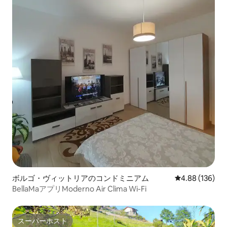
ボルゴ・ヴィットリアのコンドミニアム
レビュー136件
4.88 (136)
BellaMaアプリModerno Air Clima Wi-Fi
スーパーホスト
スーパーホスト