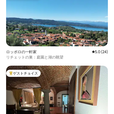
ロッポロの一軒家
レビュー24
5.0 (24)
リチェットの巣：庭園と湖の眺望
ゲストチョイス
大好評のゲストチョイスです。