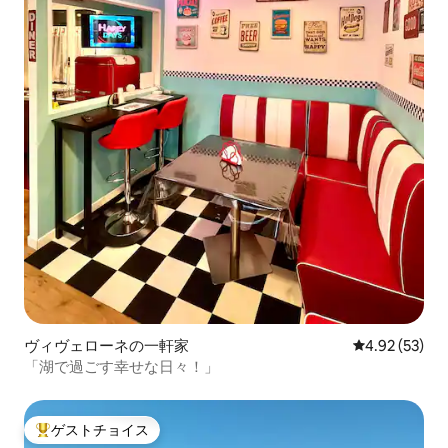
ヴィヴェローネの一軒家
レビュー53件
4.92 (53)
「湖で過ごす幸せな日々！」
ゲストチョイス
大好評のゲストチョイスです。