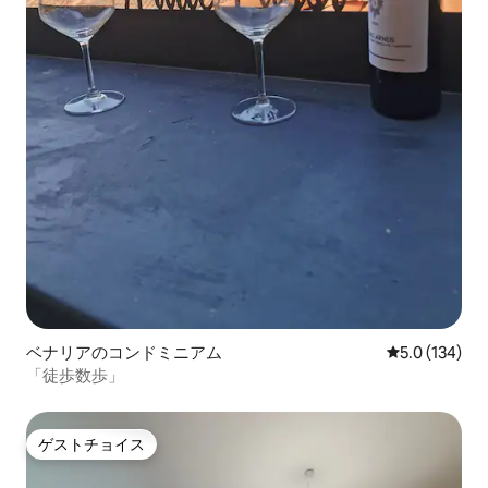
ベナリアのコンドミニアム
レビュー134
5.0 (134)
「徒歩数歩」
ゲストチョイス
ゲストチョイス