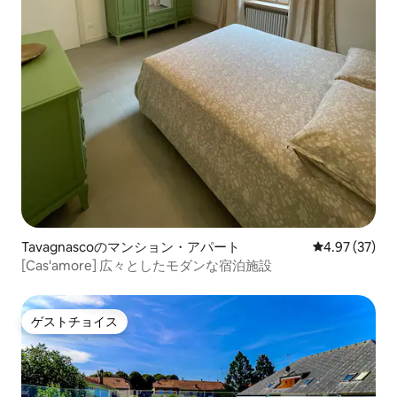
Tavagnascoのマンション・アパート
レビュー37件
4.97 (37)
[Cas'amore] 広々としたモダンな宿泊施設
ゲストチョイス
ゲストチョイス