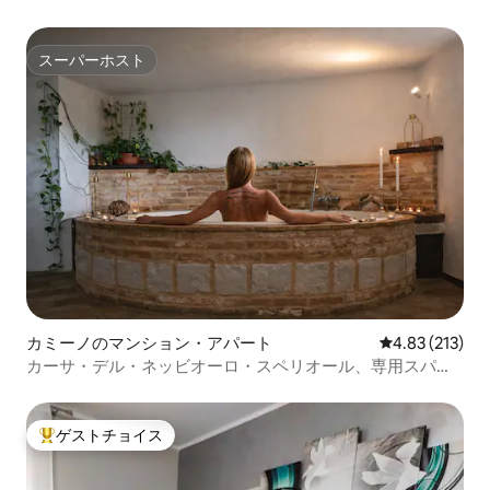
スーパーホスト
スーパーホスト
カミーノのマンション・アパート
レビュー213件
4.83 (213)
カーサ・デル・ネッビオーロ・スペリオール、専用スパと
プール
ゲストチョイス
大好評のゲストチョイスです。