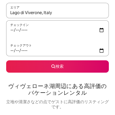
エリア
検索結果が表示されたら、上下の矢印キーを使って移動するか、
チェックイン
チェックアウト
検索
ヴィヴェローネ湖⁠周⁠辺⁠に⁠あ⁠る高⁠評⁠価⁠の
バ⁠ケ⁠ー⁠シ⁠ョ⁠ン⁠レ⁠ン⁠タ⁠ル
立地や清潔さなどの点でゲストに高評価のリスティング
です。