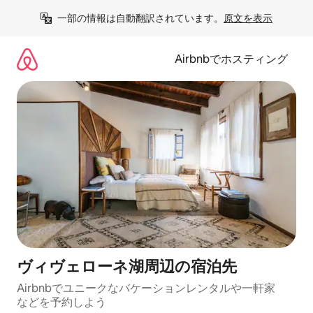
コ
一部の情報は自動翻訳されています。
原文を表示
ン
テ
ン
Airbnbでホスティング
ツ
に
ス
キ
ッ
プ
ヴィヴェローネ湖⁠周⁠辺⁠の宿⁠泊⁠先
Airbnbでユニークなバ⁠ケ⁠ー⁠シ⁠ョ⁠ンレ⁠ン⁠タ⁠ルや一⁠軒⁠家
な⁠ど⁠を予⁠約⁠し⁠よ⁠う