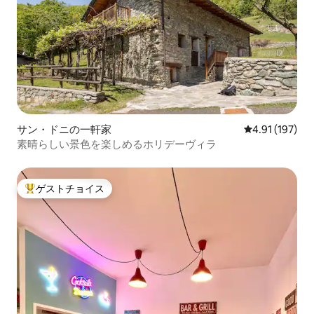
サン・ドニの一軒家
レビュー197件
4.91 (197)
素晴らしい景色を楽しめるホリデーヴィラ
ゲストチョイス
大好評のゲストチョイスです。