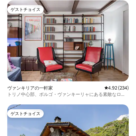
ゲストチョイス
ゲストチョイス
ヴァンキリアの一軒家
レビュー234件
4.92 (234)
トリノ中心部、ボルゴ・ヴァンキーリャにある素敵なロフ
ト
ゲストチョイス
ゲストチョイス