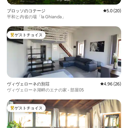
ブロッソのコテージ
レビュー20
5.0 (20)
平和と内省の場「la Ghianda」
ゲストチョイス
大好評のゲストチョイスです。
ヴィヴェローネの別荘
レビュー26件
4.96 (26)
ヴィヴェローネ湖畔のエナの家 - 部屋05
ゲストチョイス
大好評のゲストチョイスです。