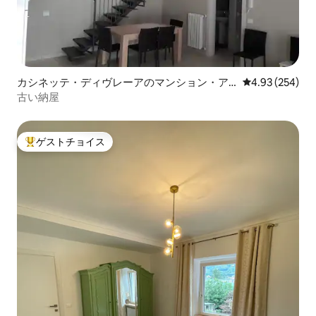
カシネッテ・ディヴレーアのマンション・ア
レビュー254件
4.93 (254)
パート
古い納屋
ゲストチョイス
大好評のゲストチョイスです。