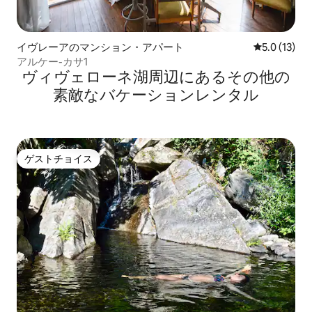
イヴレーアのマンション・アパート
レビュー13
5.0 (13)
アルケー-カサ1
ヴィヴェローネ湖⁠周⁠辺⁠に⁠あ⁠るそ⁠の⁠他⁠の
素⁠敵⁠なバ⁠ケ⁠ー⁠シ⁠ョ⁠ン⁠レ⁠ン⁠タ⁠ル
ゲストチョイス
ゲストチョイス