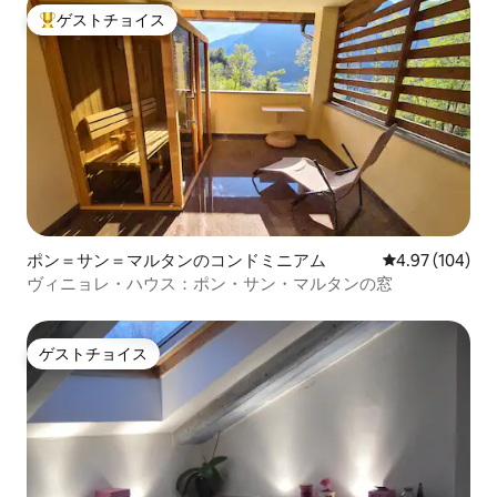
ゲストチョイス
大好評のゲストチョイスです。
ポン＝サン＝マルタンのコンドミニアム
レビュー104件
4.97 (104)
ヴィニョレ・ハウス：ポン・サン・マルタンの窓
ゲストチョイス
ゲストチョイス