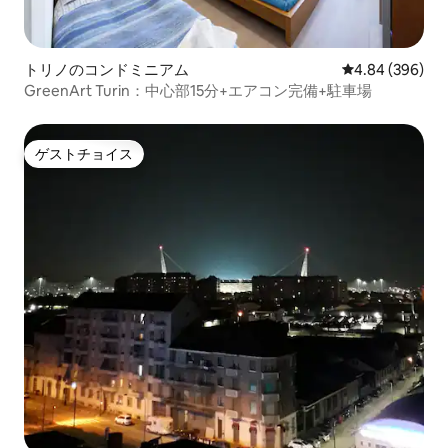
トリノのコンドミニアム
レビュー396件
4.84 (396)
GreenArt Turin：中心部15分+エアコン完備+駐車場
ゲストチョイス
ゲストチョイス