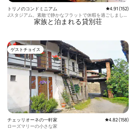
トリノのコンドミニアム
レビュー152
4.91 (152)
Jスタジアム。素敵で静かなフラットで休暇を過ごしましょ
家族と泊まれる貸別荘
う
ゲストチョイス
ゲストチョイス
チェッリオーネの一軒家
レビュー158件
4.82 (158)
ローズマリーの小さな家