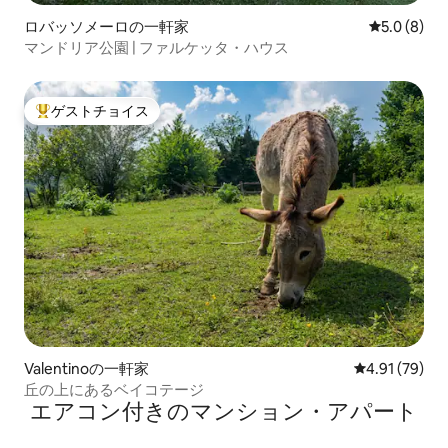
ロバッソメーロの一軒家
レビュー8
5.0 (8)
マンドリア公園 | ファルケッタ・ハウス
ゲストチョイス
大好評のゲストチョイスです。
Valentinoの一軒家
レビュー79件
4.91 (79)
丘の上にあるベイコテージ
エアコン付きのマンション・アパート