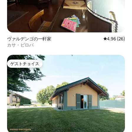
ヴァルデンゴの一軒家
レビュー26件
4.96 (26)
カサ・ビロバ
ゲストチョイス
ゲストチョイス