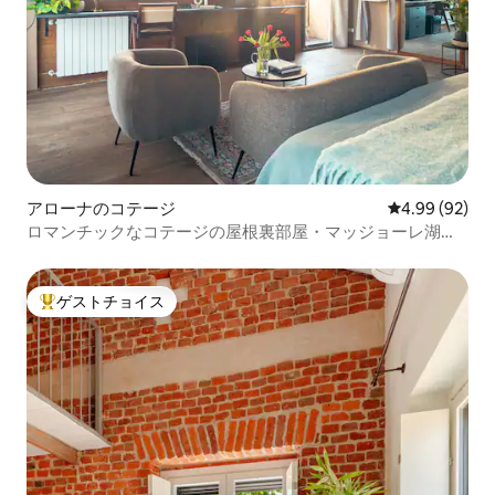
アローナのコテージ
レビュー92件
4.99 (92)
ロマンチックなコテージの屋根裏部屋・マッジョーレ湖・
アローナ
ゲストチョイス
大好評のゲストチョイスです。