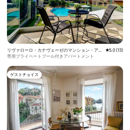
リヴァローロ・カナヴェーゼのマンション・アパ
レビュー13
5.0 (13)
ート
専用プライベートプール付きアパートメント
ゲストチョイス
ゲストチョイス