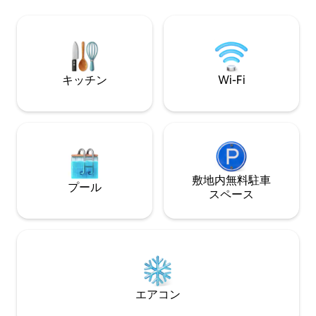
ルと設備の整った屋外キッチンをご利用
備の整ったキッチン
いただけます！ 雨の日、寒い日…当館の
スルーム。キーボッ
スパとジムでリラックス、泡、暖かさ、
時間セルフチェッ
そして癒しのひと時をお過ごしくださ
くに無料駐車場
い。 完全に独立した一軒家で、緑に囲ま
能。
れ、ゲスト専用です。
キッチン
Wi-Fi
敷地内無料駐⁠車
プール
ス⁠ペ⁠ー⁠ス
エアコン