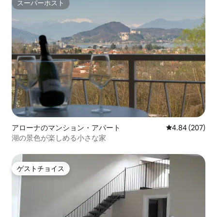
スーパーホスト
スーパーホスト
アローナのマンション・アパート
レビュー207件
4.84 (207)
湖の景色が楽しめる小さな家
ゲストチョイス
ゲストチョイス