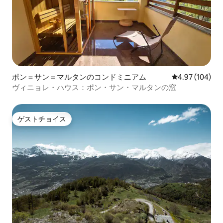
ポン＝サン＝マルタンのコンドミニアム
レビュー104件
4.97 (104)
ヴィニョレ・ハウス：ポン・サン・マルタンの窓
ゲストチョイス
ゲストチョイス