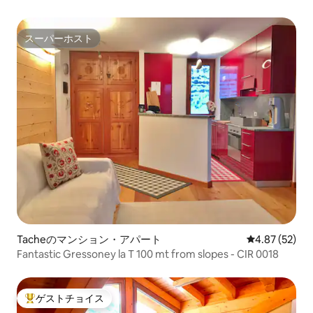
スーパーホスト
スーパーホスト
Tacheのマンション・アパート
レビュー52件
4.87 (52)
Fantastic Gressoney la T 100 mt from slopes - CIR 0018
ゲストチョイス
大好評のゲストチョイスです。