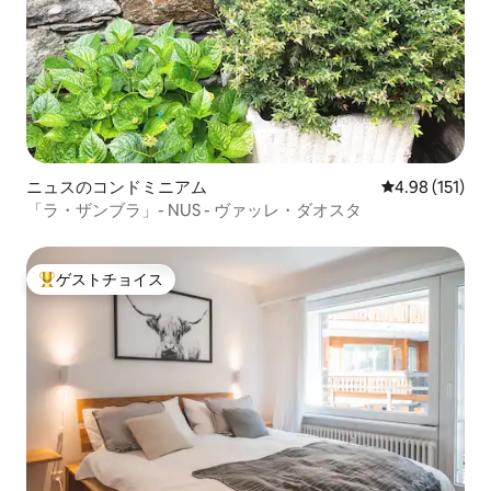
ニュスのコンドミニアム
レビュー151件
4.98 (151)
「ラ・ザンブラ」- NUS - ヴァッレ・ダオスタ
ゲストチョイス
大好評のゲストチョイスです。