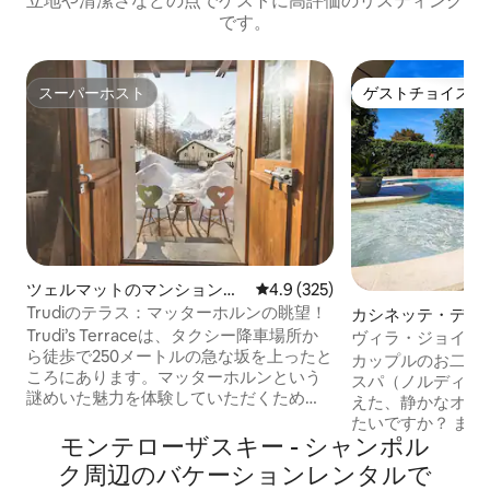
立地や清潔さなどの点でゲストに高評価のリスティング
です。
スーパーホスト
ゲストチョイス
スーパーホスト
ゲストチョイス
ツェルマットのマンション・
レビュー325件、5つ星中4.9
4.9 (325)
アパート
Trudiのテラス：マッターホルンの眺望！
カシネッテ・ディ
一軒家
Trudi’s Terraceは、タクシー降車場所か
ヴィラ・ジョイ プ
ら徒歩で250メートルの急な坂を上ったと
サウナ 専用
カップルのお二人
ころにあります。マッターホルンという
スパ（ノルディッ
謎めいた魅力を体験していただくため
えた、静かなオア
に、世界中のゲストをお迎えします。
たいですか？ ま
Trudi's Terraceには、居心地がよく快適
モンテローザスキー - シャンポル
とときですか？ 誕
でスタイリッシュな寝室が3つあります。
とも記念日のため
ク⁠周⁠辺⁠のバ⁠ケ⁠ー⁠シ⁠ョ⁠ン⁠レ⁠ン⁠タ⁠ル⁠で
モダンなバスルームが2室あります。キッ
のプレゼントとし