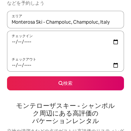
な⁠ど⁠を予⁠約⁠し⁠よ⁠う
エリア
検索結果が表示されたら、上下の矢印キーを使って移動するか、
チェックイン
チェックアウト
検索
モンテローザスキー - シャンポル
ク⁠周⁠辺⁠に⁠あ⁠る高⁠評⁠価⁠の
バ⁠ケ⁠ー⁠シ⁠ョ⁠ン⁠レ⁠ン⁠タ⁠ル