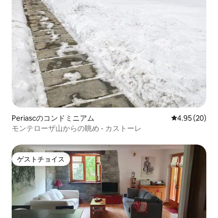
Periascのコンドミニアム
レビュー20件
4.95 (20)
モンテローザ山からの眺め - カストーレ
ゲストチョイス
ゲストチョイス