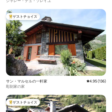
シャレー・デュ・ソレイユ
ゲストチョイス
大好評のゲストチョイスです。
サン・マルセルの一軒家
レビュー136件
4.95 (136)
彫刻家の家
ゲストチョイス
大好評のゲストチョイスです。