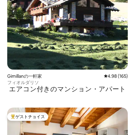
Gimillanの一軒家
レビュー165件
4.98 (165)
フィオルダリソ
エアコン付きのマンション・アパート
ゲストチョイス
大好評のゲストチョイスです。