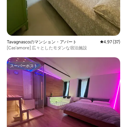
Tavagnascoのマンション・アパート
レビュー37件
4.97 (37)
[Cas'amore] 広々としたモダンな宿泊施設
スーパーホスト
スーパーホスト