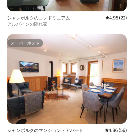
シャンポルクのコンドミニアム
レビュー22件
4.95 (22)
アルパインの隠れ家
スーパーホスト
スーパーホスト
シャンポルクのマンション・アパート
レビュー56件
4.86 (56)