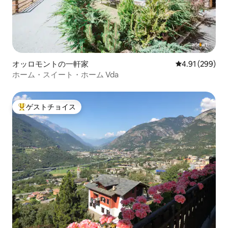
オッロモントの一軒家
レビュー299件
4.91 (299)
ホーム・スイート・ホーム Vda
ゲストチョイス
大好評のゲストチョイスです。