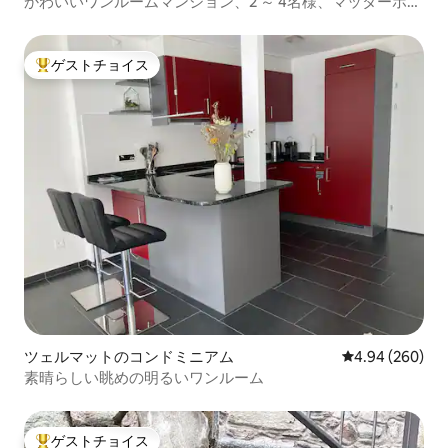
かわいいワンルームマンション、2 ～ 4名様、マッターホル
ンの眺め
ゲストチョイス
大好評のゲストチョイスです。
ツェルマットのコンドミニアム
レビュー260件
4.94 (260)
素晴らしい眺めの明るいワンルーム
ゲストチョイス