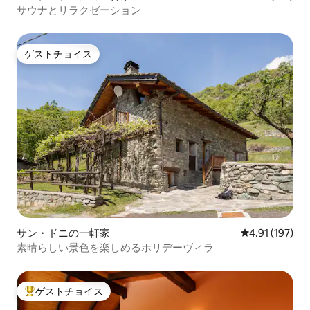
サウナとリラクゼーション
ゲストチョイス
ゲストチョイス
サン・ドニの一軒家
レビュー197件
4.91 (197)
素晴らしい景色を楽しめるホリデーヴィラ
ゲストチョイス
大好評のゲストチョイスです。