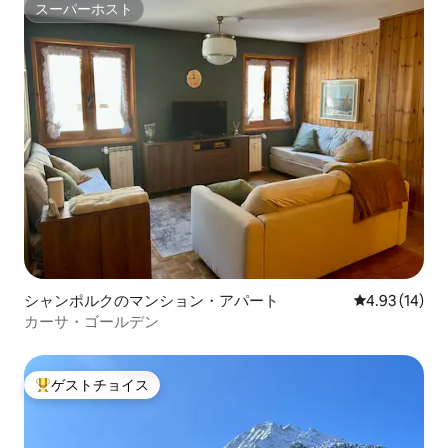
スーパーホスト
スーパーホスト
シャンポルクのマンション・アパート
レビュー14件
4.93 (14)
カーサ・ゴールデン
ゲストチョイス
大好評のゲストチョイスです。