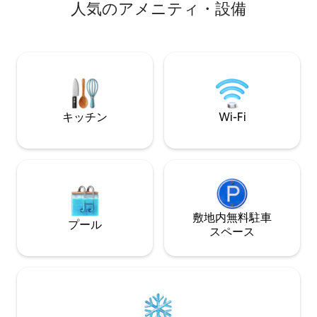
人⁠気⁠のア⁠メ⁠ニ⁠テ⁠ィ⁠・⁠設⁠備
チンはアパートの中心部にあります。私
か？ VILLA GI
たちが集まって料理をしたり、食事をし
の場所です！ 春
たり、Netflixを見たりする場所です。
ルと設備の整った
注：ツェルマットは建築ブームの真っ只
いただけます！ 
中です。残念ながら、クレーンの設置に
スパとジムでリラ
より景色が一時的に変わりました。
そして癒しのひと
い。 完全に独立
れ、ゲスト専用で
キッチン
Wi-Fi
敷地内無料駐⁠車
プール
ス⁠ペ⁠ー⁠ス