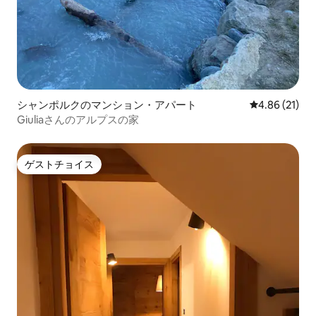
シャンポルクのマンション・アパート
レビュー21件
4.86 (21)
Giuliaさんのアルプスの家
ゲストチョイス
ゲストチョイス