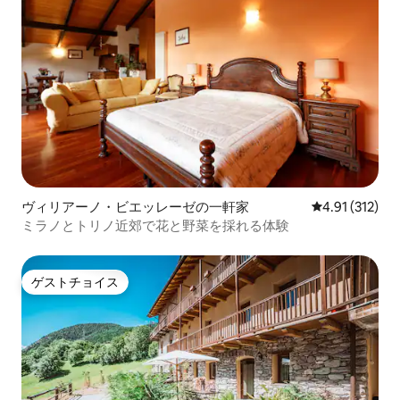
ヴィリアーノ・ビエッレーゼの一軒家
レビュー312
4.91 (312)
ミラノとトリノ近郊で花と野菜を採れる体験
ゲストチョイス
ゲストチョイス