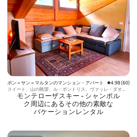
ポン＝サン＝マルタンのマンション・アパート
レビュー60件
4.98 (60)
スイート、山の眺望、ル・ポントリス、ヴァッレ・ダオス
モンテローザスキー - シャンポル
タ
ク⁠周⁠辺⁠に⁠あ⁠るそ⁠の⁠他⁠の素⁠敵⁠な
バ⁠ケ⁠ー⁠シ⁠ョ⁠ン⁠レ⁠ン⁠タ⁠ル