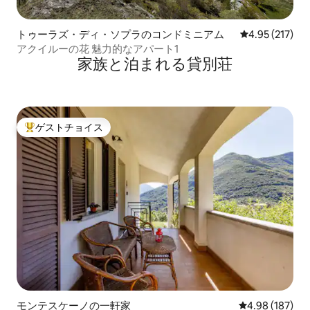
トゥーラズ・ディ・ソプラのコンドミニアム
レビュー217件
4.95 (217)
アクイルーの花 魅力的なアパート1
家族と泊まれる貸別荘
ゲストチョイス
大好評のゲストチョイスです。
モンテスケーノの一軒家
レビュー187件
4.98 (187)