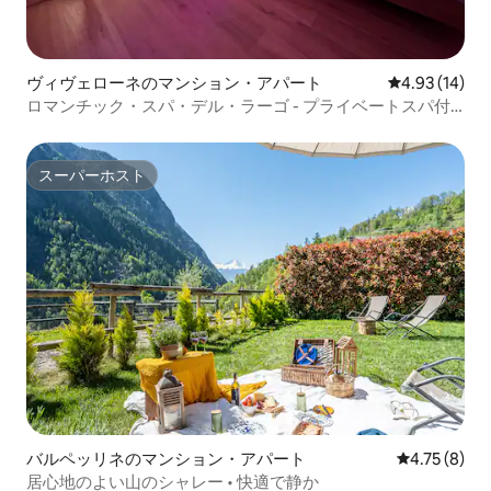
ヴィヴェローネのマンション・アパート
レビュー14件
4.93 (14)
ロマンチック・スパ・デル・ラーゴ - プライベートスパ付
きスイート
スーパーホスト
スーパーホスト
バルペッリネのマンション・アパート
レビュー8件
4.75 (8)
居心地のよい山のシャレー • 快適で静か