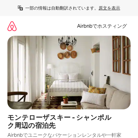
コ
一部の情報は自動翻訳されています。
原文を表示
ン
テ
ン
Airbnbでホスティング
ツ
に
ス
キ
ッ
プ
モンテローザスキー - シャンポル
ク⁠周⁠辺⁠の宿⁠泊⁠先
Airbnbでユニークなバ⁠ケ⁠ー⁠シ⁠ョ⁠ンレ⁠ン⁠タ⁠ルや一⁠軒⁠家