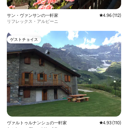
サン・ヴァンサンの一軒家
レビュー112件
4.96 (112)
リフレックス・アルピーニ
ゲストチョイス
ゲストチョイス
ヴァルトゥルナンシュの一軒家
レビュー110件
4.93 (110)