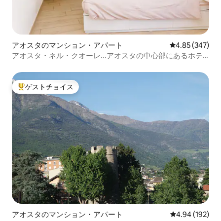
アオスタのマンション・アパート
レビュー347件
4.85 (347)
アオスタ・ネル・クオーレ...アオスタの中心部にあるホテ
ル！
ゲストチョイス
大好評のゲストチョイスです。
アオスタのマンション・アパート
レビュー192件
4.94 (192)