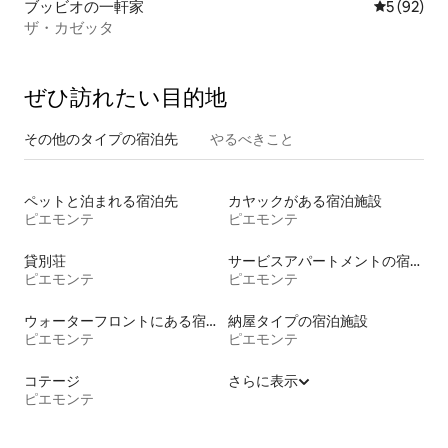
ブッビオの一軒家
レビュー9
5 (92)
ザ・カゼッタ
ぜひ訪⁠れ⁠た⁠い目⁠的⁠地
その他のタ⁠イ⁠プ⁠の宿⁠泊⁠先
やるべきこと
ペットと泊まれる宿泊先
カヤックがある宿泊施設
ピエモンテ
ピエモンテ
貸別荘
サービスアパートメントの宿泊施設
ピエモンテ
ピエモンテ
ウォーターフロントにある宿泊施設
納屋タイプの宿泊施設
ピエモンテ
ピエモンテ
コテージ
さらに表示
ピエモンテ