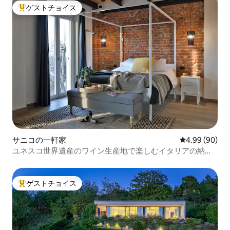
ゲストチョイス
大好評のゲストチョイスです。
サニコの一軒家
レビュー90件
4.99 (90)
ユネスコ世界遺産のワイン生産地で楽しむイタリアの納屋
リトリート
ゲストチョイス
大好評のゲストチョイスです。