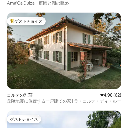
Ama'Ca Dulza。庭園と湖の眺め
ゲストチョイス
大好評のゲストチョイスです。
コルテの別荘
レビュー62件
4.98 (62)
丘陵地帯に位置する一戸建ての家 | ラ・コルテ・ディ・ルー
ゲストチョイス
ゲストチョイス