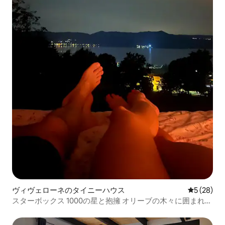
ヴィヴェローネのタイニーハウス
レビュー2
5 (28)
スターボックス 1000の星と抱擁 オリーブの木々に囲まれた
愛の巣