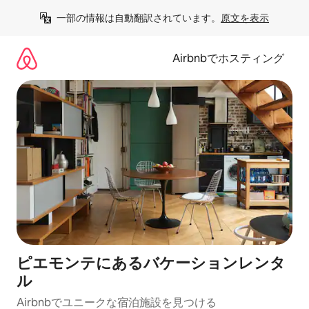
コ
一部の情報は自動翻訳されています。
原文を表示
ン
テ
ン
Airbnbでホスティング
ツ
に
ス
キ
ッ
プ
ピエモンテにあるバケーションレンタ
ル
Airbnbでユニークな宿泊施設を見つける