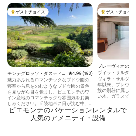
ゲストチョイス
ゲストチョイス
大好評のゲストチョイスです。
大好評のゲストチ
ブレーヴィオのロ
ヴィラ・サルダー
モンテグロッソ・ダスティ
レビュー192件、5つ星中4.99
4.99 (192)
ヴィラ・サルダーニ
の一軒家
魅力あふれるロマンチックなブドウ園の
年以来、ブレヴィ
眺望
寝室から息をのむようなブドウ園の景色
族の別荘に属して
を見ながら目を覚まし、ピエモンテのワ
い木、ガラスで作
イン産地のロマンチックな雰囲気をお楽
では唯一のオープ
しみください。丘陵地帯に日が沈む中、
ンド・ホテル・ヴ
ピエモンテのバケーションレンタルで
専用パティオでバルベーラを片手にくつ
ラリアーノ湖畔の
ろぎましょう。 この2階建てのアパートメ
人気のアメニティ・設備
特徴的な素晴らし
ントには、ブドウ園を見下ろす寝室のバ
とができます。夕
ルコニーと、ブドウ園の景色が楽しめる
なアペリティフに
バスルーム、さらにバーベキュー設備を