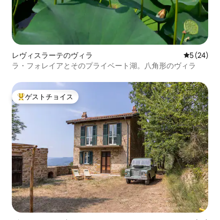
レヴィスラーテのヴィラ
レビュー2
5 (24)
ラ・フォレイアとそのプライベート湖。八角形のヴィラ
ゲストチョイス
大好評のゲストチョイスです。