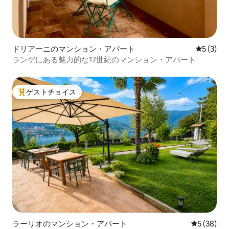
ドリアーニのマンション・アパート
レビュー
5 (3)
ランゲにある魅力的な17世紀のマンション・アパート
ゲストチョイス
大好評のゲストチョイスです。
ラーリオのマンション・アパート
レビュー3
5 (38)