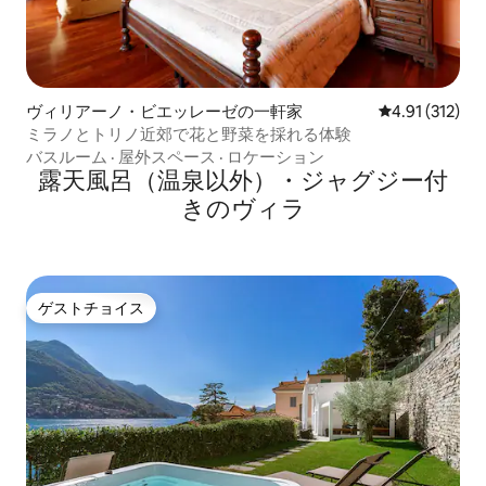
ヴィリアーノ・ビエッレーゼの一軒家
レビュー312
4.91 (312)
ミラノとトリノ近郊で花と野菜を採れる体験
バスルーム
·
屋外スペース
·
ロケーション
露天風呂（温泉以外）・ジャグジー付
きのヴィラ
ゲストチョイス
ゲストチョイス