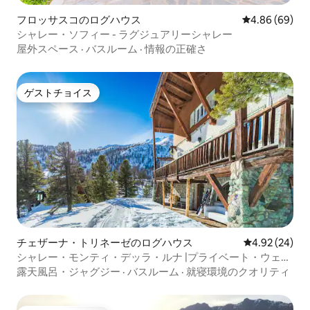
フロッサスコのログハウス
レビュー69件
4.86 (69)
シャレー・ソフィー - ラグジュアリーシャレー
屋外スペース
·
バスルーム
·
情報の正確さ
ゲストチョイス
ゲストチョイス
チェザーナ・トリネーゼのログハウス
レビュー24件
4.92 (24)
シャレー・モンティ・デッラ・ルナ |プライベート・ウェル
ネス・リトリート*
露天風呂・ジャグジー
·
バスルーム
·
就寝環境のクオリティ