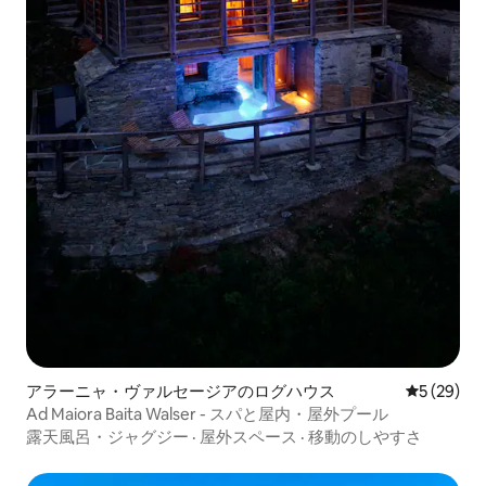
アラーニャ・ヴァルセージアのログハウス
レビュー2
5 (29)
Ad Maiora Baita Walser - スパと屋内・屋外プール
露天風呂・ジャグジー
·
屋外スペース
·
移動のしやすさ