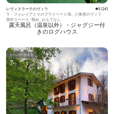
レヴィスラーテのヴィラ
レビュー2
5 (24)
ラ・フォレイアとそのプライベート湖。八角形のヴィラ
屋外スペース
·
眺め
·
おもてなし
露天風呂（温泉以外）・ジャグジー付
きのログハウス
スーパーホスト
スーパーホスト