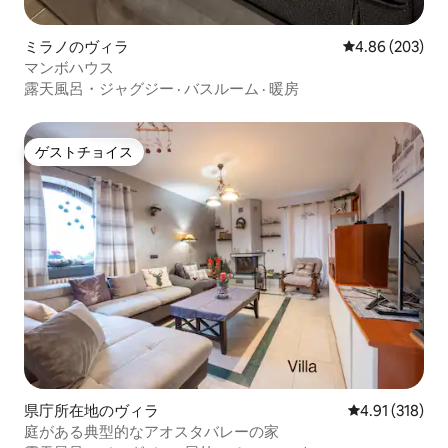
ミラノのヴィラ
レビュー203件
4.86 (203)
マンボハウス
露天風呂・ジャグジー
·
バスルーム
·
暖房
ゲストチョイス
ゲストチョイス
県庁所在地のヴィラ
レビュー318件
4.91 (318)
庭がある典型的なアオスタバレーの家