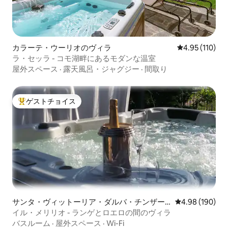
カラーテ・ウーリオのヴィラ
レビュー110件
4.95 (110)
ラ・セッラ - コモ湖畔にあるモダンな温室
屋外スペース
·
露天風呂・ジャグジー
·
間取り
ゲストチョイス
大好評のゲストチョイスです。
サンタ・ヴィットーリア・ダルバ・チンザー
レビュー190件
4.98 (190)
ノのヴィラ
イル・メリリオ - ランゲとロエロの間のヴィラ
バスルーム
·
屋外スペース
·
Wi-Fi