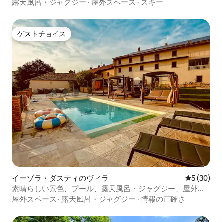
露天風呂・ジャグジー
·
屋外スペース
·
スキー
ゲストチョイス
ゲストチョイス
イーゾラ・ダスティのヴィラ
レビュー3
5 (30)
素晴らしい景色、プール、露天風呂・ジャグジー、屋外キ
ッチン
屋外スペース
·
露天風呂・ジャグジー
·
情報の正確さ