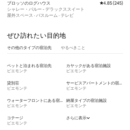
ブロッソのログハウス
レビュー245件
4.85 (245)
シャレー・パルー - デラックススイート
屋外スペース
·
バスルーム
·
テレビ
ぜひ訪⁠れ⁠た⁠い目⁠的⁠地
その他のタ⁠イ⁠プ⁠の宿⁠泊⁠先
やるべきこと
ペットと泊まれる宿泊先
カヤックがある宿泊施設
ピエモンテ
ピエモンテ
貸別荘
サービスアパートメントの宿泊施設
ピエモンテ
ピエモンテ
ウォーターフロントにある宿泊施設
納屋タイプの宿泊施設
ピエモンテ
ピエモンテ
コテージ
さらに表示
ピエモンテ