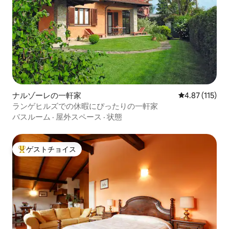
ナルゾーレの一軒家
レビュー115
4.87 (115)
ランゲヒルズでの休暇にぴったりの一軒家
バスルーム
·
屋外スペース
·
状態
ゲストチョイス
大好評のゲストチョイスです。