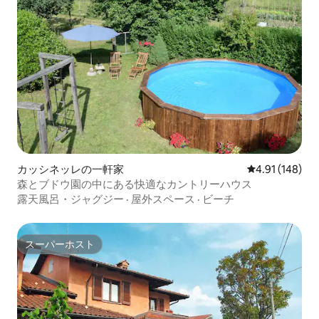
カッシネッレの一軒家
レビュー148件
4.91 (148)
森とブドウ園の中にある快適なカントリーハウス
露天風呂・ジャグジー
·
屋外スペース
·
ビーチ
スーパーホスト
スーパーホスト