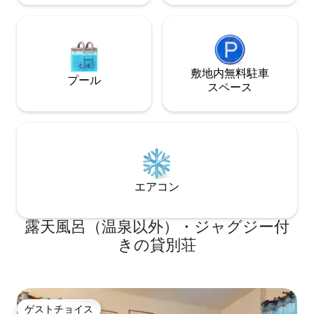
敷地内無料駐⁠車
プール
ス⁠ペ⁠ー⁠ス
エアコン
露天風呂（温泉以外）・ジャグジー付
きの貸別荘
ゲストチョイス