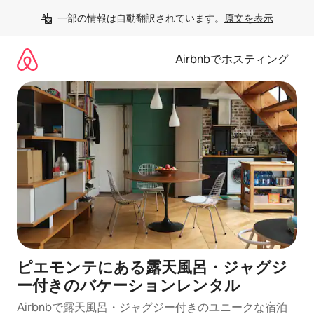
コ
一部の情報は自動翻訳されています。
原文を表示
ン
テ
ン
Airbnbでホスティング
ツ
に
ス
キ
ッ
プ
ピエモンテにある露天風呂・ジャグジ
ー付きのバケーションレンタル
Airbnbで露天風呂・ジャグジー付きのユニークな宿泊