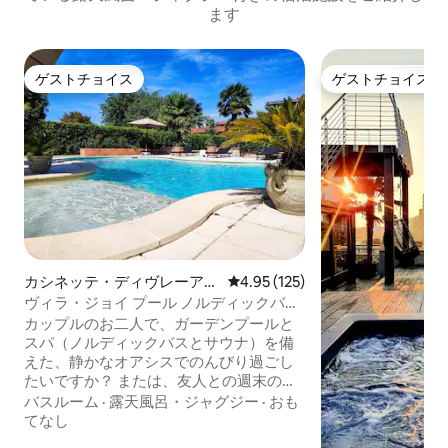
ます
ゲストチョイス
ゲストチョイス
ゲストチョイス
ゲストチョイス
カシネッテ・ディヴレーアの
レビュー125件、5つ星中4.95
4.95 (125)
一軒家
ヴィラ・ジョイ プール ノルディックバス
サウナ 専用
カップルのお二人で、ガーデンプールと
スパ（ノルディックバスとサウナ）を備
えた、静かなオアシスでのんびり過ごし
たいですか？ または、友人との週末のひ
とときですか？ 誕生日のお祝いに？ それ
バスルーム
·
露天風呂・ジャグジー
·
おも
とも記念日のためですか？ または、週末
てなし
のプレゼントとして？ それとも旅行です