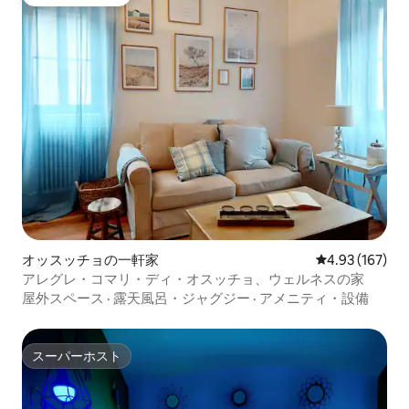
ゲストチョイス
オッスッチョの一軒家
レビュー167件
4.93 (167)
アレグレ・コマリ・ディ・オスッチョ、ウェルネスの家
屋外スペース
·
露天風呂・ジャグジー
·
アメニティ・設備
スーパーホスト
スーパーホスト