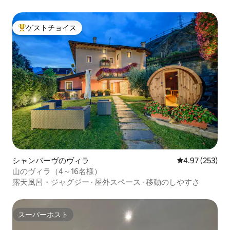
ゲストチョイス
大好評のゲストチョイスです。
シャンバーヴのヴィラ
レビュー253件
4.97 (253)
山のヴィラ（4～16名様）
露天風呂・ジャグジー
·
屋外スペース
·
移動のしやすさ
スーパーホスト
スーパーホスト