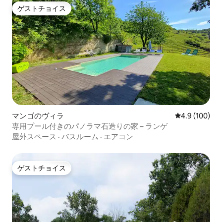
ゲストチョイス
ゲストチョイス
マンゴのヴィラ
レビュー100
4.9 (100)
専用プール付きのパノラマ石造りの家 – ランゲ
屋外スペース
·
バスルーム
·
エアコン
ゲストチョイス
ゲストチョイス