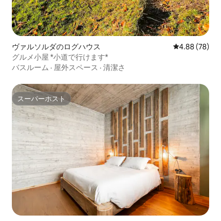
ヴァルソルダのログハウス
レビュー78件
4.88 (78)
グルメ小屋 *小道で行けます*
バスルーム
·
屋外スペース
·
清潔さ
スーパーホスト
スーパーホスト