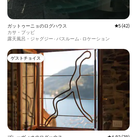
ガットゥーニョのログハウス
レビュー4
5 (42)
カサ・プッピ
露天風呂・ジャグジー
·
バスルーム
·
ロケーション
ゲストチョイス
ゲストチョイス