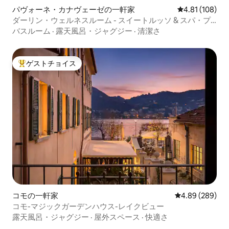
パヴォーネ・カナヴェーゼの一軒家
レビュー108件
4.81 (108)
ダーリン・ウェルネスルーム - スイートルッソ & スパ・プ
リヴァータ
バスルーム
·
露天風呂・ジャグジー
·
清潔さ
ゲストチョイス
大好評のゲストチョイスです。
コモの一軒家
レビュー289件
4.89 (289)
コモ-マジックガーデンハウス-レイクビュー
露天風呂・ジャグジー
·
屋外スペース
·
快適さ