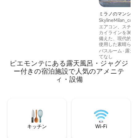
か？ VILLA GIO'は、まさにあなたのため
の場所です！ 春夏はジャグジー付きプー
ミラノのマンショ
ルと設備の整った屋外キッチンをご利用
ート
SkylineMilan_com
いただけます！ 雨の日、寒い日…当館の
スパとジムでリラックス、泡、暖かさ、
エアコン、スチー
そして癒しのひと時をお過ごしくださ
カイラインを360
い。 完全に独立した一軒家で、緑に囲ま
備えた、現代的な
れ、ゲスト専用です。
使用した素晴らし
ラノの精神を体験
バスルーム
·
露天
ハウスには、リビ
てなし
ピエモンテにある露天風呂・ジャグジ
ン、専用バスルー
ドを備えた2つの
ー付きの宿泊施設で人気のアメニテ
グルームにある2
ィ・設備
ルベッド、3つ目
す。テラスにはジャ
ら10/31までご
に応じて（チェッ
時間前）追加料金
す。有料駐車場付
キッチン
Wi-Fi