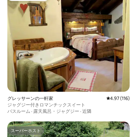
グレッサーンの一軒家
レビュー116件
4.97 (116)
ジャグジー付きロマンチックスイート
バスルーム
·
露天風呂・ジャグジー
·
近隣
スーパーホスト
スーパーホスト