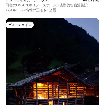
ブレーヴィオのログハウス
レビュー78件
4.82 (78)
田舎のDN ARTホリデーズホーム - 典型的な宿泊施設
バスルーム
·
情報の正確さ
·
公園
ゲストチョイス
ゲストチョイス