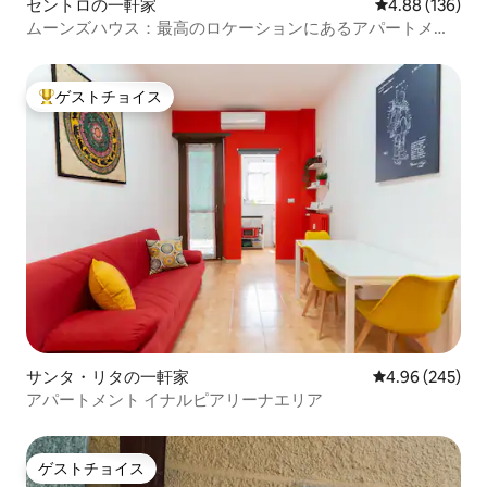
セントロの一軒家
レビュー136件
4.88 (136)
ムーンズハウス：最高のロケーションにあるアパートメン
ト
ゲストチョイス
大好評のゲストチョイスです。
サンタ・リタの一軒家
レビュー245件
4.96 (245)
アパートメント イナルピアリーナエリア
ゲストチョイス
ゲストチョイス