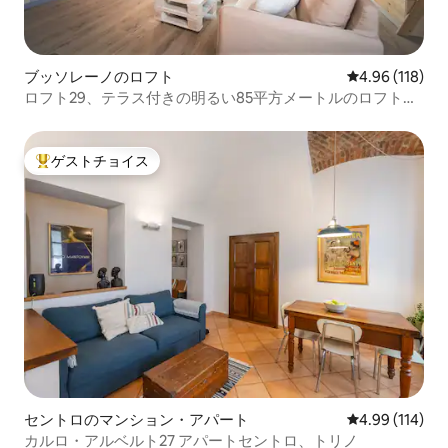
ブッソレーノのロフト
レビュー118件
4.96 (118)
ロフト29、テラス付きの明るい85平方メートルのロフトア
パートメント
ゲストチョイス
大好評のゲストチョイスです。
セントロのマンション・アパート
レビュー114件
4.99 (114)
カルロ・アルベルト27 アパートセントロ、トリノ