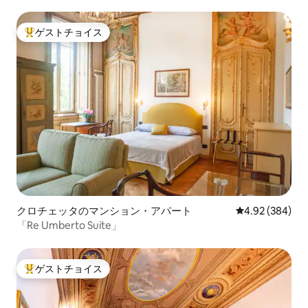
ゲストチョイス
大好評のゲストチョイスです。
クロチェッタのマンション・アパート
レビュー384件
4.92 (384)
「Re Umberto Suite」
ゲストチョイス
大好評のゲストチョイスです。