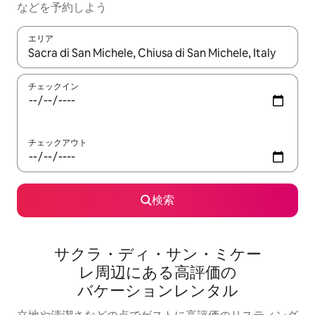
な⁠ど⁠を予⁠約⁠し⁠よ⁠う
エリア
検索結果が表示されたら、上下の矢印キーを使って移動するか、
チェックイン
チェックアウト
検索
サクラ・ディ・サン・ミケー
レ⁠周⁠辺⁠に⁠あ⁠る高⁠評⁠価⁠の
バ⁠ケ⁠ー⁠シ⁠ョ⁠ン⁠レ⁠ン⁠タ⁠ル