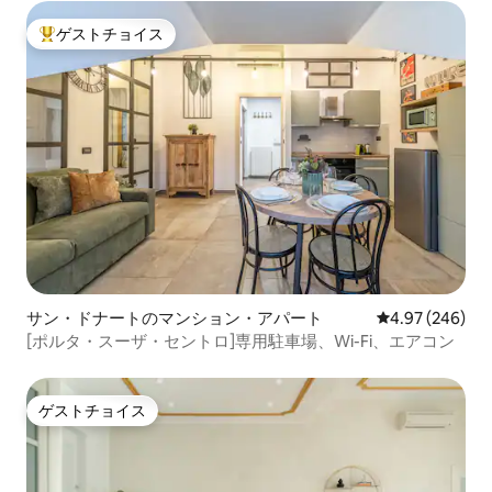
ゲストチョイス
大好評のゲストチョイスです。
サン・ドナートのマンション・アパート
レビュー246件
4.97 (246)
[ポルタ・スーザ・セントロ]専用駐車場、Wi-Fi、エアコン
ゲストチョイス
ゲストチョイス