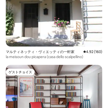
マルティネッティ・ヴィエッティの一軒家
レビュー160件
4.92 (160)
la meisoun dou picapera (casa dello scalpellino)
ゲストチョイス
ゲストチョイス