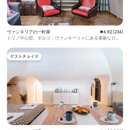
ヴァンキリアの一軒家
レビュー234件
4.92 (234)
トリノ中心部、ボルゴ・ヴァンキーリャにある素敵なロフ
ト
ゲストチョイス
ゲストチョイス