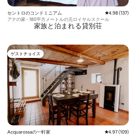
セントロのコンドミニアム
レビュー137件
4.98 (137)
アナの家 - 180平方メートルの元ロイヤルスクール
家族と泊まれる貸別荘
ゲストチョイス
ゲストチョイス
Acquarossaの一軒家
レビュー109件
4.97 (109)