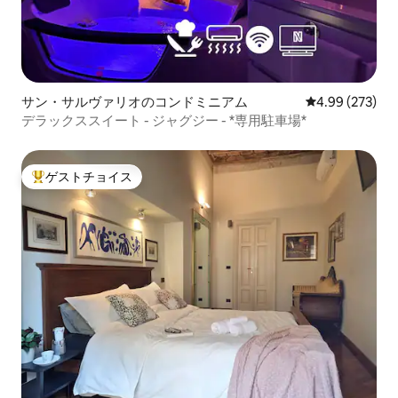
サン・サルヴァリオのコンドミニアム
レビュー273件
4.99 (273)
デラックススイート - ジャグジー - *専用駐車場*
ゲストチョイス
大好評のゲストチョイスです。