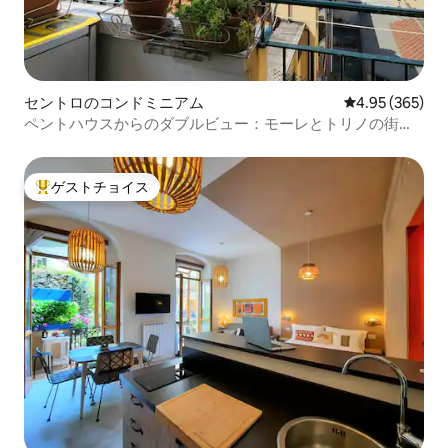
セントロのコンドミニアム
レビュー365件
4.95 (365)
ペントハウスからのダブルビュー：モーレとトリノの街並
み
ゲストチョイス
大好評のゲストチョイスです。