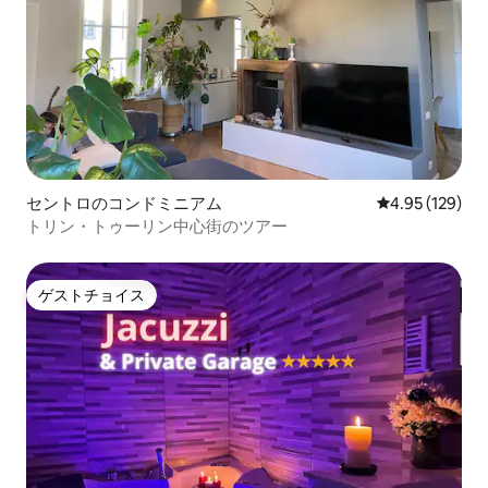
セントロのコンドミニアム
レビュー129件
4.95 (129)
トリン・トゥーリン中心街のツアー
ゲストチョイス
ゲストチョイス