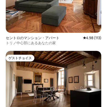
セントロのマンション・アパート
レビュー113件
4.98 (113)
トリノ中心部にあるあなたの家
ゲストチョイス
ゲストチョイス