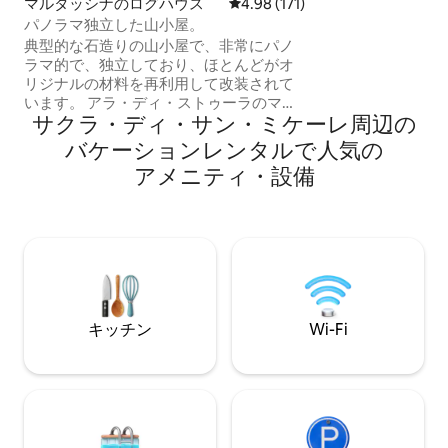
マルタッシナのログハウス
レビュー171件、5つ星中4.98
4.98 (171)
ベッドルーム✔2室
パノラマ独立した山小屋。
プンコンセプトの
典型的な石造りの山小屋で、非常にパノ
ド 設備の✔整ったキッ
ラマ的で、独立しており、ほとんどがオ
ワーキングスペース
リジナルの材料を再利用して改装されて
ｰ エアコン ✔ エ
います。 アラ・ディ・ストゥーラのマル
以下で詳細をご覧
サクラ・ディ・サン・ミケーレ⁠周⁠辺⁠の
タッシーナにあり、バーやショップから
わずか数歩の崖の上にあり、谷のユニー
バ⁠ケ⁠ー⁠シ⁠ョ⁠ン⁠レ⁠ン⁠タ⁠ル⁠で人⁠気⁠の
クな景色を眺めることができます。ベッ
ア⁠メ⁠ニ⁠テ⁠ィ⁠・⁠設⁠備
ド4台。 最大限の静けさを味わえ、アク
セスも簡単です。 バーベキューができる
大きなプライベートテラスがあります。
「Baite del Baus」を検索 「Baita d' la
cravia'」 「バイタ・デッラ・メリディア
ーナ」 「Baita panoramica in borgo
alpino」
キッチン
Wi-Fi