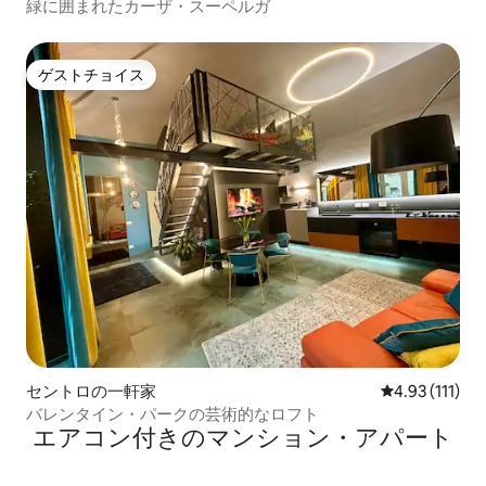
緑に囲まれたカーザ・スーペルガ
ゲストチョイス
ゲストチョイス
セントロの一軒家
レビュー111
4.93 (111)
バレンタイン・パークの芸術的なロフト
エアコン付きのマンション・アパート