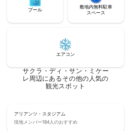
敷地内無料駐⁠車
プール
ス⁠ペ⁠ー⁠ス
エアコン
サクラ・ディ・サン・ミケー
レ⁠周⁠辺⁠に⁠あ⁠るそ⁠の⁠他⁠の人⁠気⁠の
観⁠光⁠ス⁠ポ⁠ッ⁠ト
アリアンツ・スタジアム
現地メンバー184人のおすすめ