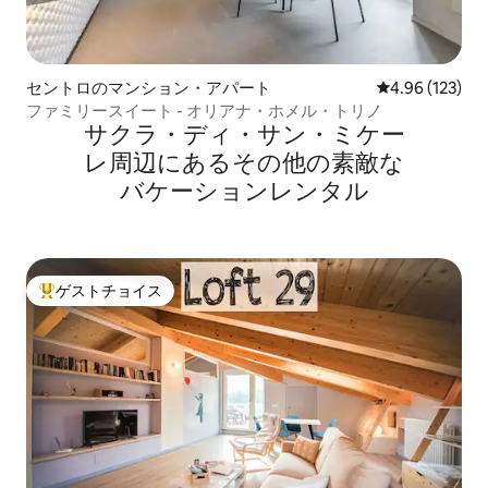
セントロのマンション・アパート
レビュー123件
4.96 (123)
ファミリースイート - オリアナ・ホメル・トリノ
サクラ・ディ・サン・ミケー
レ⁠周⁠辺⁠に⁠あ⁠るそ⁠の⁠他⁠の素⁠敵⁠な
バ⁠ケ⁠ー⁠シ⁠ョ⁠ン⁠レ⁠ン⁠タ⁠ル
ゲストチョイス
大好評のゲストチョイスです。