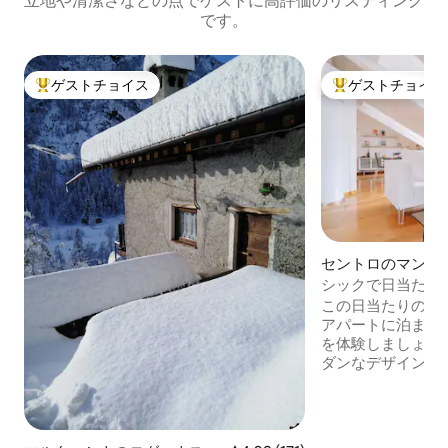
立地や清潔さなどの点でゲストに高評価のリスティング
です。
ゲストチョイス
ゲストチョイス
大好評のゲストチョイスです。
大好評のゲストチ
セントロのマンシ
ート
シックで日当たり
るものに近い〜エアコ
この日当たりの良
アパートに泊まっ
を体験しましょう
ダンなデザインの
最高のロケーショ
ンドマークやエキ
クションを発見し
ることができます。 快適なキングサ