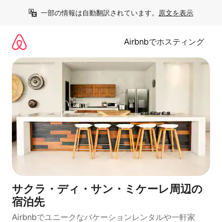
コ
一部の情報は自動翻訳されています。
原文を表示
ン
テ
ン
Airbnbでホスティング
ツ
に
ス
キ
ッ
プ
サクラ・ディ・サン・ミケーレ⁠周⁠辺⁠の
宿⁠泊⁠先
Airbnbでユニークなバ⁠ケ⁠ー⁠シ⁠ョ⁠ンレ⁠ン⁠タ⁠ルや一⁠軒⁠家