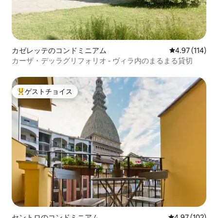
カゼレッテのコンドミニアム
レビュー114件
4.97 (114)
カーザ・デッラグリフォリオ - ヴィラ内のまるまる貸切
ゲストチョイス
大好評のゲストチョイスです。
セントロのコンドミニアム
レビュー102件
4.97 (102)