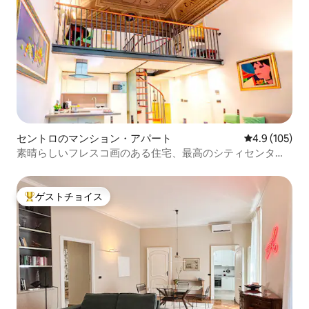
セントロのマンション・アパート
レビュー105
4.9 (105)
素晴らしいフレスコ画のある住宅、最高のシティセンタ
ー！
ゲストチョイス
大好評のゲストチョイスです。