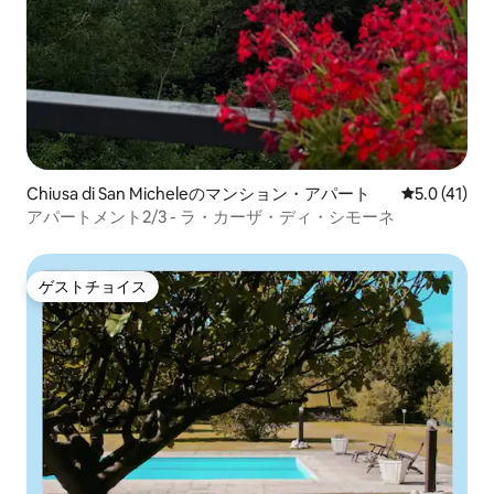
Chiusa di San Micheleのマンション・アパート
レビュー41
5.0 (41)
アパートメント2/3 - ラ・カーザ・ディ・シモーネ
ゲストチョイス
ゲストチョイス