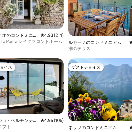
ィオのコンドミニア
レビュー214件、5つ星中4.93つ星の平均評価
4.93 (214)
iuditta Pasta レイクフロントホーム
中4.96つ星の平均評価
ルガーノのコンドミニアム
湖のテラス
ョイス
ゲストチョイス
ョイス
ゲストチョイス
中4.97つ星の平均評価
ジョ・ベルモンテの
レビュー105件、5つ星中4.95つ星の平均評価
4.95 (105)
ニアム
ロフト
ネッソのコンドミニアム