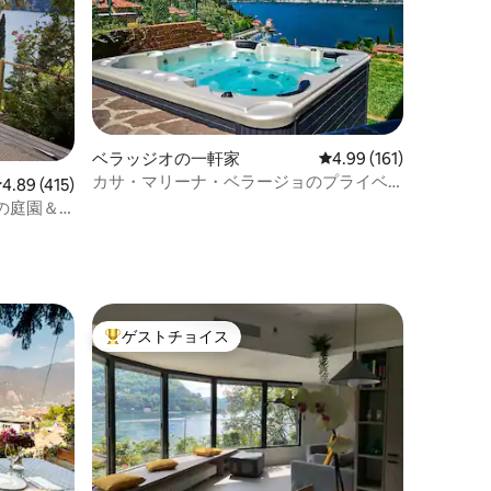
ベラッジオの一軒家
レビュー161件、5つ星
4.99 (161)
カサ・マリーナ・ベラージョのプライベ
レビュー415件、5つ星中4.89つ星の平均評価
4.89 (415)
ートガーデン【エアコン/ジャグジー】
の庭園＆
ト
ゲストチョイス
大好評のゲストチョイスです。