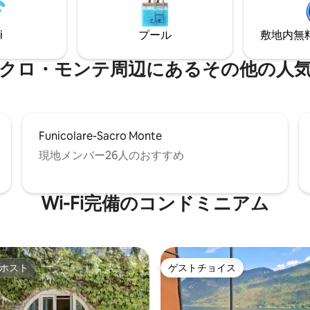
食、昼食、夕食のサービス、ボ
がらリラックスして、コモのイ
タル、タクシーボートリムジン
権威あるライフスタイルを体験
いただけます。
さい。
i
プール
敷地内無料駐
モンテ⁠周⁠辺⁠に⁠あ⁠るそ⁠の⁠他⁠の人⁠気⁠の
Funicolare-Sacro Monte
現地メンバー26人のおすすめ
Wi-Fi完備のコンドミニアム
ホスト
ゲストチョイス
ホスト
ゲストチョイス