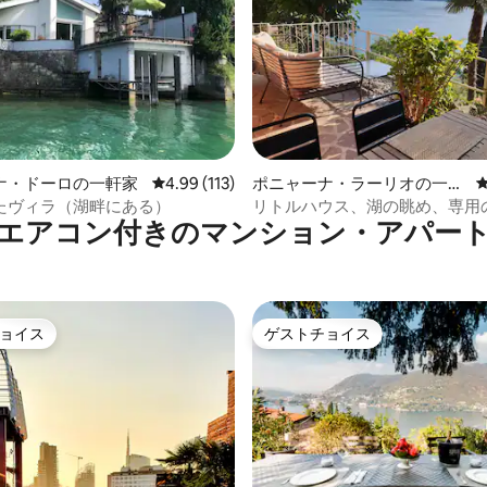
中4.96つ星の平均評価
ナ・ドーロの一軒家
レビュー113件、5つ星中4.99つ星の平均評価
4.99 (113)
ポニャーナ・ラーリオの一軒
家
たヴィラ（湖畔にある）
リトルハウス、湖の眺め、専用
エアコン付きのマンション・アパー
駐車場
ョイス
ゲストチョイス
ョイス
ゲストチョイス