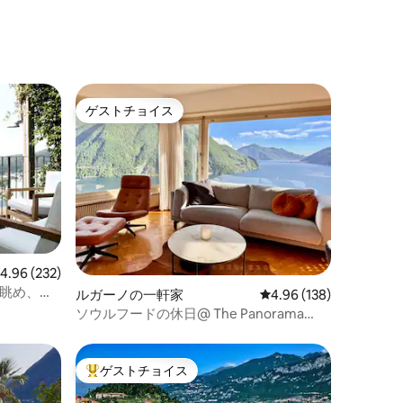
ゲストチョイス
ゲストチョイス
レビュー232件、5つ星中4.96つ星の平均評価
4.96 (232)
湖の眺め、環
ルガーノの一軒家
レビュー138件、5つ星
4.96 (138)
ソウルフードの休日@ The Panorama
House Lugano
ゲストチョイス
大好評のゲストチョイスです。