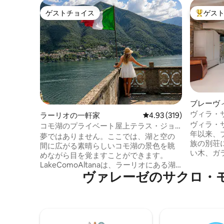
ゲストチョイス
ゲス
ゲストチョイス
大好評の
ブレーヴ
ヴィラ・
ラーリオの一軒家
レビュー319件、5つ星
4.93 (319)
ヴィラ・サ
コモ湖のプライベート屋上テラス・ジョ
年以来、
ージ・クルーニーのラグリオ
夢ではありません。ここでは、湖と空の
族の別荘
間に広がる素晴らしいコモ湖の景色を眺
い木、ガ
めながら目を覚ますことができます。
では唯一
LakeComoAltanaは、ラーリオにある湖
ンド・ホ
ヴァレーゼのサクロ・モンテ⁠周⁠
の景色が楽しめるユニークな400年の歴史
ラリアー
を誇る宿泊施設です。ジョージ・クルー
特徴的な
ニーの象徴的な家であるヴィラ・オレア
とができ
ンドラに面したヴェネツィアの屋上「ア
なアペリ
ルタナ」という貴重な宝石を備えていま
光浴テラ
す。 歴史とデザインが融合し、息をのむ