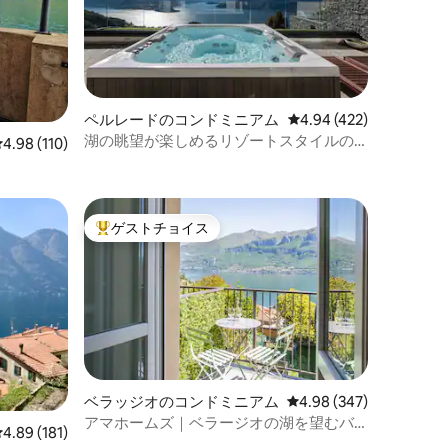
ペルレードのコンドミニアム
レビュー422件、5つ星
4.94 (422)
湖の眺望が楽しめるリゾートスタイルの
レビュー110件、5つ星中4.98つ星の平均評価
4.98 (110)
マンション・アパート
ゲストチョイス
大好評のゲストチョイスです。
ベラッジオのコンドミニアム
レビュー347件、5つ星
4.98 (347)
アマホームズ｜ベラージオの湖を望むバ
レビュー181件、5つ星中4.89つ星の平均評価
4.89 (181)
ルコニー