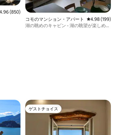
ビュー850件、5つ星中4.96つ星の平均評価
4.96 (850)
コモのマンション・アパート
レビュー199件、5つ星
4.98 (199)
湖の眺めのキャビン - 湖の眺望が楽しめる
ワンルーム
ゲストチョイス
ゲストチョイス