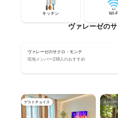
より、朝
ような景色、温かく居心地の良いインテ
ートレン
リア、モダンな快適さを備えています。
をご利用
キッチン
Wi-F
湖畔の散歩道や素晴らしいレストランか
らも徒歩圏内です。 コモ湖の静かな、象
徴的な滞在を求めるカップルや家族連れ
ヴァレーゼのサクロ・
に最適です。
ヴァレーゼのサクロ・モンテ
現地メンバー238人のおすすめ
ゲストチョイス
スーパー
ゲストチョイス
スーパー