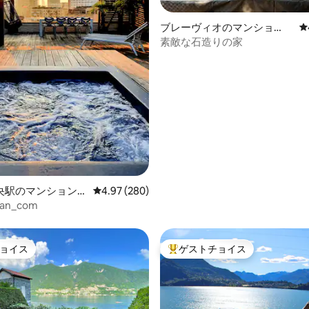
中4.96つ星の平均評価
ブレーヴィオのマンショ
レ
ン・アパート
素敵な石造りの家
央駅のマンション・
レビュー280件、5つ星中4.97つ星の平均評価
4.97 (280)
ilan_com
ョイス
ゲストチョイス
ョイス
大好評のゲストチョイスです。