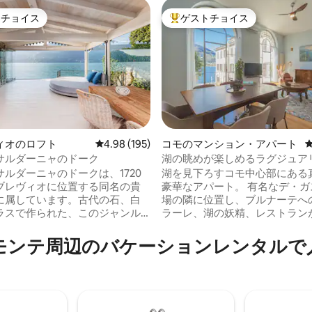
トチョイス
ゲストチョイス
ゲストチョイスです。
大好評のゲストチョイスです。
ィオのロフト
レビュー195件、5つ星中4.98つ星の平均評価
4.98 (195)
コモのマンション・アパート
サルダーニャのドーク
湖の眺めが楽しめるラグジュア
中4.93つ星の平均評価
ンション・アパート
ルダーニャのドークは、1720
湖を見下ろすコモ中心部にある
ブレヴィオに位置する同名の貴
豪華なアパート。 有名なデ・ガ
に属しています。古代の石、白
場の隣に位置し、ブルナーテへ
ラスで作られた、このジャンル
ラーレ、湖の妖精、レストラン
のオープンスペースです。グラ
す。 モダンなデザインのコンドミニアム
テル・ヴィラ・デステを含む、
は2階にあり、エレベーターで
辺⁠のバ⁠ケ⁠ー⁠シ⁠ョ⁠ン⁠レ⁠ン⁠タ⁠ル⁠で人⁠気
ノ湖畔の歴史的な貴族の別荘が
トにアクセスできます。 ダブル
素晴らしいパノラマを見渡すこ
備えた広いベッドルーム、設備
ます。夕暮れ時のロマンチック
キッチン、イタリアンスタイル
ティフに最適な、素晴らしい日
グルーム、日当たりの良いバル
スを提供しています。ご予約に
シャワー付きのバスルーム。 湖