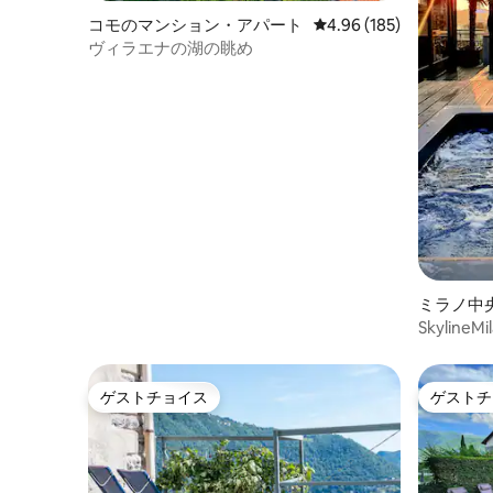
コモのマンション・アパート
レビュー185件、5つ星
4.96 (185)
ヴィラエナの湖の眺め
ミラノ中
アパート
SkylineM
ゲストチョイス
ゲストチ
ゲストチョイス
ゲストチ