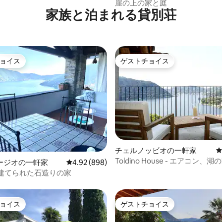
崖の上の家と庭
家族と泊まれる貸別荘
ョイス
ゲストチョイス
ョイス
ゲストチョイス
中4.97つ星の平均評価
チェルノッビオの一軒家
Toldino House - エアコン、
ージオの一軒家
レビュー898件、5つ星中4.92つ星の平均評価
4.92 (898)
境にやさしい
に建てられた石造りの家
ョイス
ゲストチョイス
ョイス
ゲストチョイス