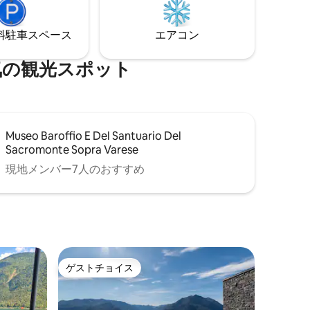
タリアの
い。ここはリゾートではありません。
してくだ
湖、専用ボート、そしてご自身のペース
です。
⁠車ス⁠ペ⁠ー⁠ス
エアコン
観⁠光⁠ス⁠ポ⁠ッ⁠ト
Museo Baroffio E Del Santuario Del
Sacromonte Sopra Varese
現地メンバー7人のおすすめ
ゲストチョイス
ゲストチョイス