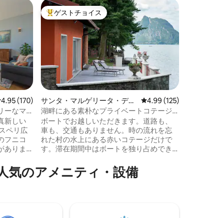
ラーリオ
ゲストチョイス
ゲスト
大好評のゲストチョイスです。
ゲスト
NUMER
モ湖。
この素晴
設は、5
3つのフ
イルは、
インされ
兼ね備え
する最上
ックスで
レビュー170件、5つ星中4.95つ星の平均評価
4.95 (170)
サンタ・マルゲリータ・デ
レビュー125件、5つ星
4.99 (125)
た屋上テ
ィ・スタッフォラのコテージ
リーなマ
湖畔にある素朴なプライベートコテージ
な景色を
（ボート付き）
真新しい
ボートでお越しいただきます。道路も、
オには、
スペリ広
車も、交通もありません。時の流れを忘
び場、小
のフニコ
れた村の水上にある赤いコテージだけで
駐車場が
がありま
す。滞在期間中はボートを独り占めでき
ます（免許は必要ありません）。寝室2
直接アパー
室、暖炉、湖を見下ろす屋根付きテラ
⁠のア⁠メ⁠ニ⁠テ⁠ィ⁠・⁠設⁠備
ベッドを
ス、薪を燃やすピザオーブンとバーベキ
の整った
ューグリルのある古木の庭。カヤックと
のリビン
パドルボードが含まれています。到着時
コニー、
には詳細な説明を行います。何かござい
の景色な
ましたら、メッセージでお知らせくださ