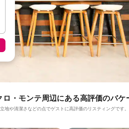
ンテ⁠周⁠辺⁠に⁠あ⁠る高⁠評⁠価⁠のバ⁠ケ⁠ー⁠シ
立地や清潔さなどの点でゲストに高評価のリスティングです。