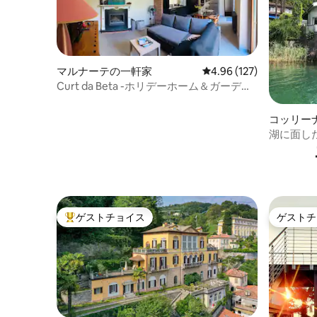
マルナーテの一軒家
レビュー127件、5つ星
4.96 (127)
Curt da Beta -ホリデーホーム＆ガーデン
18 th cent.
コッリー
湖に面し
ゲストチョイス
ゲストチ
大好評のゲストチョイスです。
ゲストチ