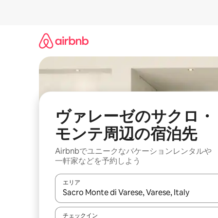
コ
ン
テ
ン
ツ
に
ス
キ
ッ
プ
ヴァレーゼのサクロ・
モンテ⁠周⁠辺⁠の宿⁠泊⁠先
Airbnbでユニークなバ⁠ケ⁠ー⁠シ⁠ョ⁠ンレ⁠ン⁠タ⁠ルや
一⁠軒⁠家な⁠ど⁠を予⁠約⁠し⁠よ⁠う
エリア
検索結果が表示されたら、上下の矢印キーを使っ
チェックイン