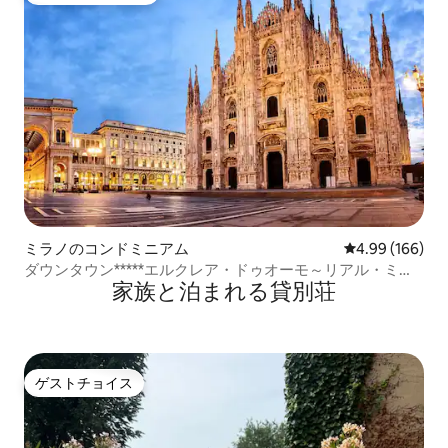
ミラノのコンドミニアム
レビュー166件
4.99 (166)
ダウンタウン*****エルクレア・ドゥオーモ～リアル・ミラ
家族と泊まれる貸別荘
ノ
ゲストチョイス
ゲストチョイス