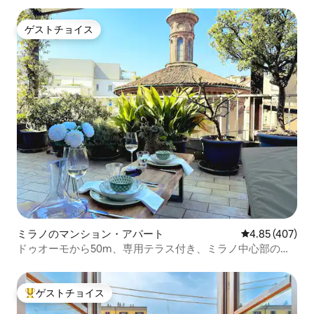
ゲストチョイス
ゲストチョイス
ミラノのマンション・アパート
レビュー407件
4.85 (407)
ドゥオーモから50m、専用テラス付き、ミラノ中心部の静
かな宿泊先
ゲストチョイス
大好評のゲストチョイスです。