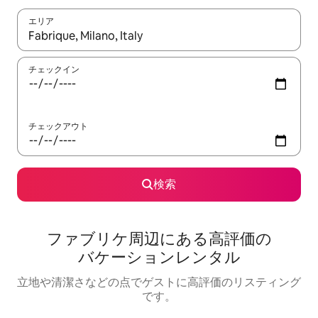
エリア
検索結果が表示されたら、上下の矢印キーを使って移動するか、
チェックイン
チェックアウト
検索
ファブリケ⁠周⁠辺⁠に⁠あ⁠る高⁠評⁠価⁠の
バ⁠ケ⁠ー⁠シ⁠ョ⁠ン⁠レ⁠ン⁠タ⁠ル
立地や清潔さなどの点でゲストに高評価のリスティング
です。