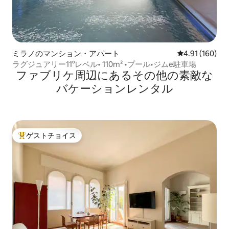
ミラノのマンション・アパート
レビュー160件
4.91 (160)
ラグジュアリー11°レベル• 110m² •プール•ジムe駐車場
ファブリケ⁠周⁠辺⁠に⁠あ⁠るそ⁠の⁠他⁠の素⁠敵⁠な
バ⁠ケ⁠ー⁠シ⁠ョ⁠ン⁠レ⁠ン⁠タ⁠ル
ゲストチョイス
大好評のゲストチョイスです。