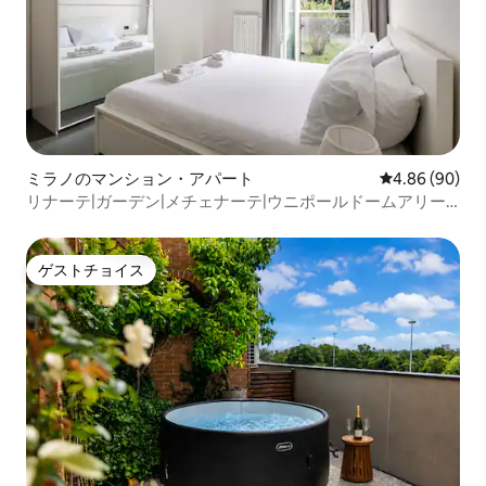
ミラノのマンション・アパート
レビュー90件
4.86 (90)
リナーテ|ガーデン|メチェナーテ|ウニポールドームアリー
ナ|ファブリック
ゲストチョイス
ゲストチョイス