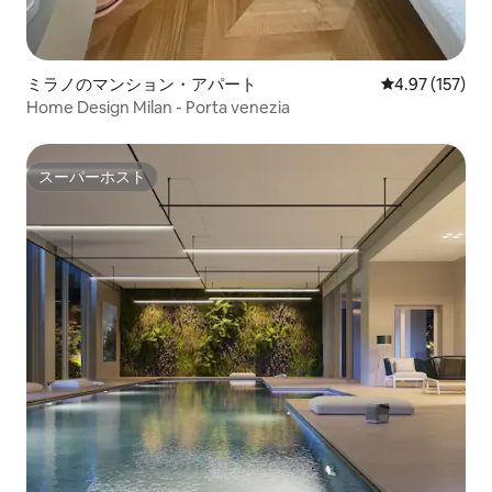
ミラノのマンション・アパート
レビュー157件
4.97 (157)
Home Design Milan - Porta venezia
スーパーホスト
スーパーホスト