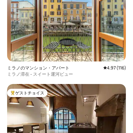
ミラノのマンション・アパート
レビュー116件
4.97 (116)
ミラノ滞在 - スイート運河ビュー
ゲストチョイス
大好評のゲストチョイスです。