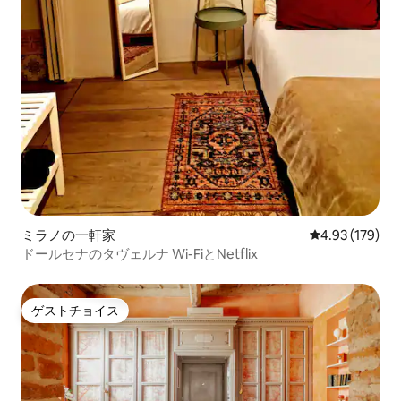
ミラノの一軒家
レビュー179件
4.93 (179)
ドールセナのタヴェルナ Wi-FiとNetflix
ゲストチョイス
ゲストチョイス