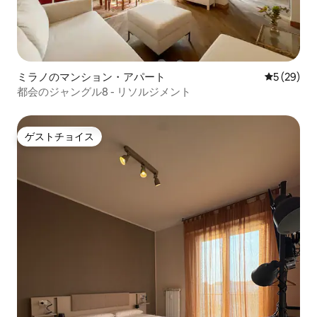
ミラノのマンション・アパート
レビュー2
5 (29)
都会のジャングル8 - リソルジメント
ゲストチョイス
ゲストチョイス