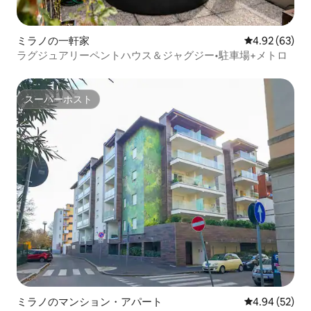
ミラノの一軒家
レビュー63件
4.92 (63)
ラグジュアリーペントハウス＆ジャグジー•駐車場+メトロ
スーパーホスト
スーパーホスト
ミラノのマンション・アパート
レビュー52件
4.94 (52)