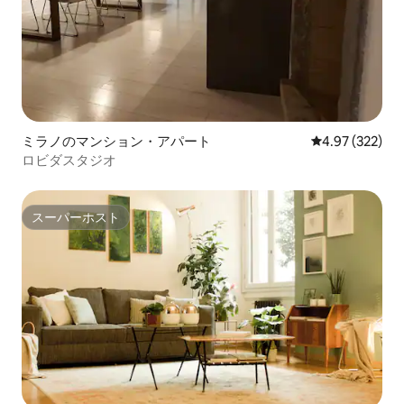
ミラノのマンション・アパート
レビュー322件
4.97 (322)
ロビダスタジオ
スーパーホスト
スーパーホスト