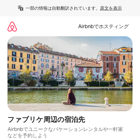
コ
一部の情報は自動翻訳されています。
原文を表示
ン
テ
ン
Airbnbでホスティング
ツ
に
ス
キ
ッ
プ
ファブリケ⁠周⁠辺⁠の宿⁠泊⁠先
Airbnbでユニークなバ⁠ケ⁠ー⁠シ⁠ョ⁠ンレ⁠ン⁠タ⁠ルや一⁠軒⁠家
な⁠ど⁠を予⁠約⁠し⁠よ⁠う