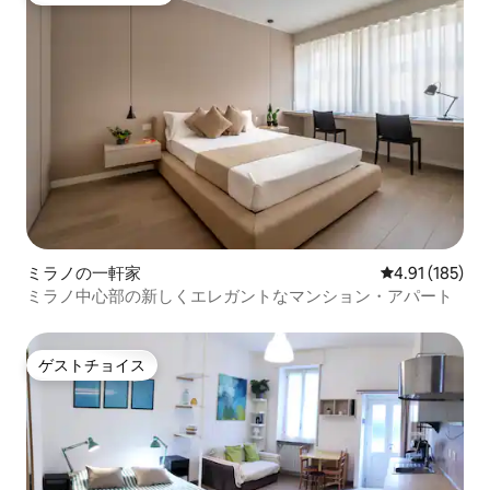
ミラノの一軒家
レビュー185件
4.91 (185)
ミラノ中心部の新しくエレガントなマンション・アパート
ゲストチョイス
ゲストチョイス