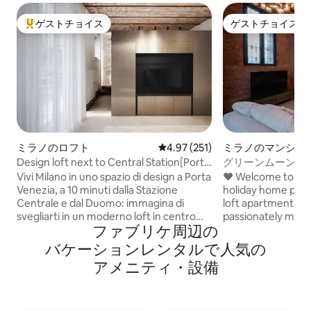
ゲストチョイス
ゲストチョイス
大好評のゲストチョイスです。
ゲストチョイス
ミラノのロフト
レビュー251件、5つ星中4.97
4.97 (251)
ミラノのマンショ
ト
Design loft next to Central Station[Porta
グリーンムーン｜
Venezia]
ュなロフト・ミラ
Vivi Milano in uno spazio di design a Porta
♥️ Welcome to Emm
Venezia, a 10 minuti dalla Stazione
holiday home proje
Centrale e dal Duomo: immagina di
loft apartments, c
svegliarti in un moderno loft in centro
passionately mana
ファブリケ⁠周⁠辺⁠の
città, vicino a caffè storici, ristoranti
Group. Each unit is designed to offer a
tradizionali e boutique di alta moda a
unique experience
バ⁠ケ⁠ー⁠シ⁠ョ⁠ン⁠レ⁠ン⁠タ⁠ル⁠で人⁠気⁠の
pochi passi. Un rifugio silenzioso ed
design and high-qu
ア⁠メ⁠ニ⁠テ⁠ィ⁠・⁠設⁠備
elegante ti attende per un soggiorno
Immerse yourself 
indimenticabile. Ideale per chi cerca
atmosphere wher
comfort, stile e una posizione strategica
comfort, in the hi
per vivere la città come un vero
district. Tastefully