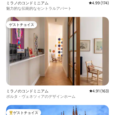
ミラノのコンドミニアム
レビュー174件
4.99 (174)
魅力的な伝統的なセントラルアパート
ゲストチョイス
ゲストチョイス
ミラノのコンドミニアム
レビュー163件
4.91 (163)
ポルタ・ヴェネツィアのデザインホーム
ゲストチョイス
大好評のゲストチョイスです。