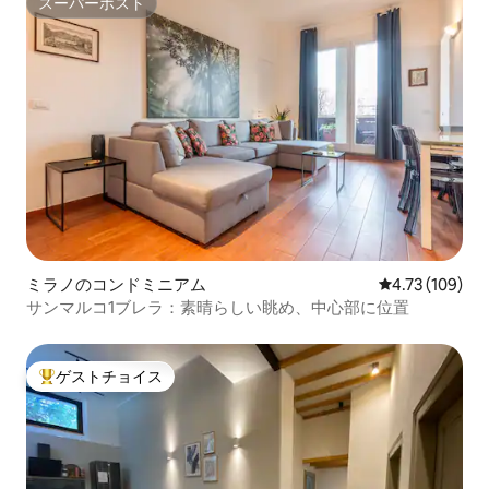
スーパーホスト
スーパーホスト
ミラノのコンドミニアム
レビュー109件
4.73 (109)
サンマルコ1ブレラ：素晴らしい眺め、中心部に位置
ゲストチョイス
大好評のゲストチョイスです。