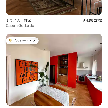
ミラノの一軒家
レビュー273件
4.98 (273)
Casera Gottardo
ゲストチョイス
大好評のゲストチョイスです。