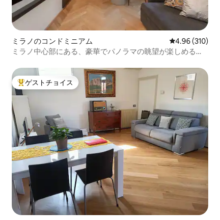
ミラノのコンドミニアム
レビュー310件
4.96 (310)
ミラノ中心部にある、豪華でパノラマの眺望が楽しめるフ
ラット
ゲストチョイス
大好評のゲストチョイスです。