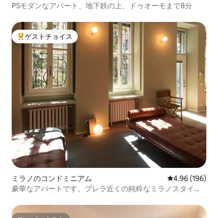
PSモダンなアパート、地下鉄の上、ドゥオーモまで8分
ゲストチョイス
大好評のゲストチョイスです。
ミラノのコンドミニアム
レビュー196件
4.96 (196)
豪華なアパートです。ブレラ近くの純粋なミラノスタイル
です