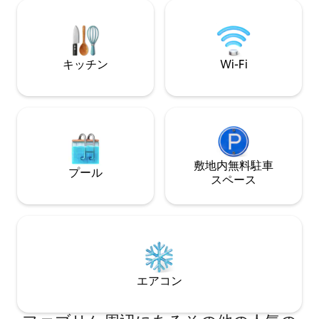
milanese… Goditi Milano come non l'hai
provide the ideal s
mai vissuta!
day of exploring, 
キッチン
Wi-Fi
敷地内無料駐⁠車
プール
ス⁠ペ⁠ー⁠ス
エアコン