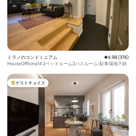
ミラノのコンドミニアム
レビュー376件
4.98 (376)
HouseOfficina14 2ベッドルーム2バスルーム-駐車場地下鉄
ゲストチョイス
大好評のゲストチョイスです。