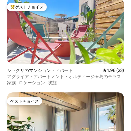
ゲストチョイス
大好評のゲストチョイスです。
シラクサのマンション・アパート
レビュー23件
4.96 (23)
アグライア・アパートメント・オルティージャ島のテラス
家族
·
ロケーション
·
状態
ゲストチョイス
ゲストチョイス