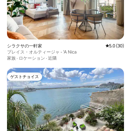
シラクサの一軒家
レビュー30
5.0 (30)
プレイス・オルティージャ - 'A Nica
家族
·
ロケーション
·
近隣
ゲストチョイス
ゲストチョイス