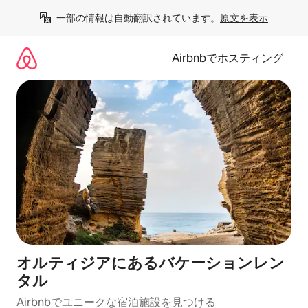
コ
一部の情報は自動翻訳されています。
原文を表示
ン
テ
ン
Airbnbでホスティング
ツ
に
ス
キ
ッ
プ
オルティジアにあるバケーションレン
タル
Airbnbでユニークな宿泊施設を見つける