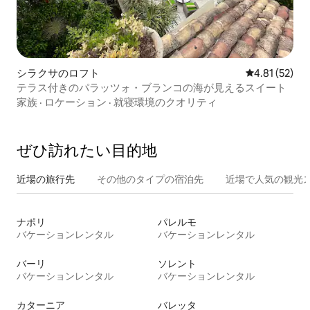
シラクサのロフト
レビュー52件
4.81 (52)
テラス付きのパラッツォ・ブランコの海が見えるスイート
家族
·
ロケーション
·
就寝環境のクオリティ
ぜひ訪⁠れ⁠た⁠い目⁠的⁠地
近場の旅行先
その他のタ⁠イ⁠プ⁠の宿⁠泊⁠先
近場で人気の観光
ナポリ
パレルモ
バケーションレンタル
バケーションレンタル
バーリ
ソレント
バケーションレンタル
バケーションレンタル
カターニア
バレッタ