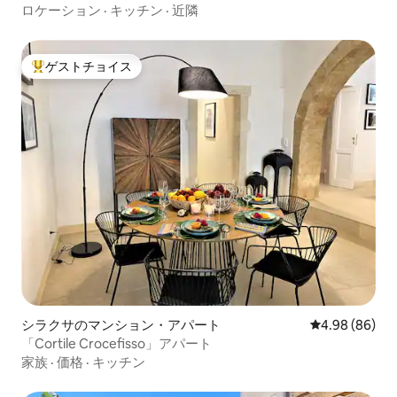
ロケーション
·
キッチン
·
近隣
ゲストチョイス
大好評のゲストチョイスです。
シラクサのマンション・アパート
レビュー86件
4.98 (86)
「Cortile Crocefisso」アパート
家族
·
価格
·
キッチン