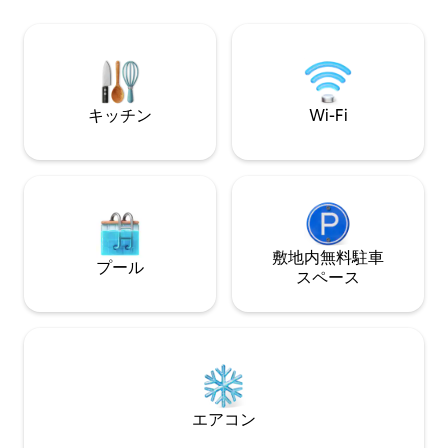
広々とした空間 –
パートのすぐそばで簡単に荷物を降ろせ
客室 🌅 素晴らしい眺望 – アルキメデ広場
ます 🏡 上品で広々とした空間 – 高い天
を一望できる3つの
井、広々とした客室 🌅 素晴らしい眺望 –
ならではのヒント 
アルキメデ広場を一望できる3つのバルコ
ストガイドを通じ
ニー 💡 ホストならではのヒント – 当社の
デジタル版ゲストガイドを通じて提供
キッチン
Wi-Fi
敷地内無料駐⁠車
プール
ス⁠ペ⁠ー⁠ス
エアコン