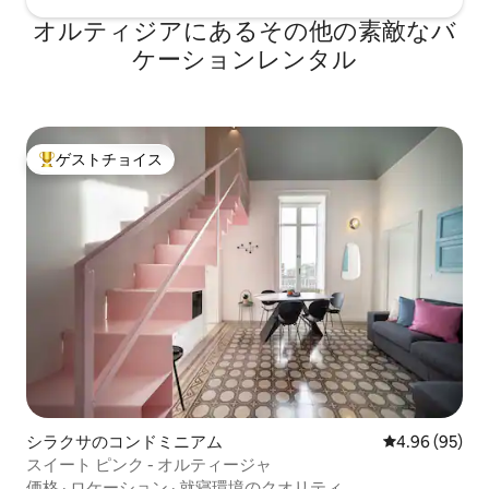
オルティジアにあるその他の素敵なバ
ケーションレンタル
ゲストチョイス
大好評のゲストチョイスです。
シラクサのコンドミニアム
レビュー95件
4.96 (95)
スイート ピンク - オルティージャ
価格
·
ロケーション
·
就寝環境のクオリティ