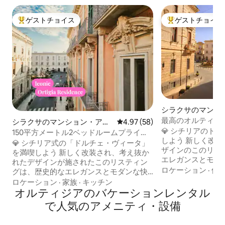
ゲストチョイス
ゲストチョイス
大好評のゲストチョイスです。
大好評のゲストチ
シラクサのマンシ
ト
最高のオルティー
シラクサのマンション・アパ
レビュー58件、5つ星中4.97
4.97 (58)
ナーズインテリア
💎 シチリアのド
ート
150平方メートル2ベッドルームプライム
しよう 新しく改
ロケーション車アクセスダイニングガイ
💎 シチリア式の「ドルチェ・ヴィータ」
ザインのこのリス
ド
を満喫しよう 新しく改装され、考え抜か
エレガンスとモダ
れたデザインが施されたこのリスティン
せ、オルティージ
ロケーション
·
価
グは、歴史的なエレガンスとモダンな快
力の中心部に位置してい
適さが融合しており、オルティジアの時
ロケーション
·
家族
·
キッチン
りいただける理由 
代を超えた魅力の中心部に位置していま
オルティジアのバケーションレンタル
– ドゥオモ広場や
す。 お気に入りいただける理由 📍 最高の
で人気のアメニティ・設備
珍しい車でのアクセ
ロケーション – ドゥオモ広場や地元の市
そばで簡単に荷物を
場から数歩 🚗 珍しい車でのアクセス – ア