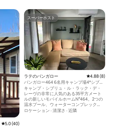
ベダリウ
スーパーホスト
スーパ
スーパーホスト
スーパ
25 とて
エアコン 
M-Home 40m2 chez
大きなテ
ングルー
ン（ガス
メーカー
ロケーシ
備えた快
豊富、テ
備。 清
かで美し
ラテのバンガロー
レビュー8件、5つ星中
4.88 (8)
メートル
月にはプ
バンガロー464 6名用キャンプ場4*シブル
マルー・レ
ー・ラック・デ・レーヴ
キャンプ・シブリュ・ル・ラック・デ・
に映画館
レーヴの非常に人気のある35平方メート
ルの新しいモバイルホームN°464。2つの
温水プール、ウォーターコンプレック
ス、ペロールの池のほとりにあり、快適
ロケーション
·
清潔さ
·
近隣
です！設備は新品です：エアコン、食器
洗い機、冷蔵庫、スマートテレビ、テー
レビュー40件、5つ星中5.0つ星の平均評価
5.0 (40)
ブルと6脚の椅子を備えた屋根付きテラ