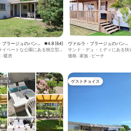
4.86つ星の平均評価
・プラージュのバンガ
レビュー64件、5つ星中4.8つ星の平均評価
4.8 (64)
ヴァルラ・プラージュのバンガ
ロー
ライベートな公園にある独立型
サンド・デュ・ミディにある快適
住宅
用モービルホーム
族
·
暖房
価格
·
家族
·
ビーチ
ホスト
ゲストチョイス
ホスト
ゲストチョイス