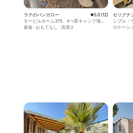
ラテのバンガロー
レビュー12件、5つ星
5.0 (12)
セリグナ
モービルホーム379、4つ星キャンプ場
シブル・
Siblu
ュ・ミデ
家族
·
おもてなし
·
清潔さ
ロケーシ
ム