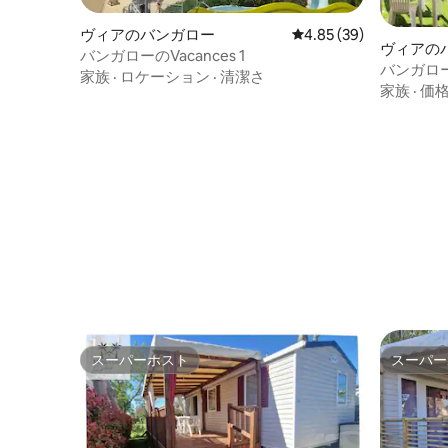
ヴィアのバンガロー
レビュー39件、5つ星中
4.85 (39)
ヴィアの
バンガローのVacances 1
バンガロー
家族
·
ロケーション
·
清潔さ
室、テラス
家族
·
価
スーパーホスト
スーパー
スーパーホスト
スーパー