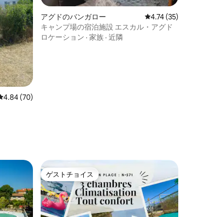
アグドのバンガロー
レビュー35件、5つ星
4.74 (35)
キャンプ場の宿泊施設 エスカル・アグド
ロケーション
·
家族
·
近隣
レビュー70件、5つ星中4.84つ星の平均評価
4.84 (70)
ゲストチョイス
ゲストチョイス