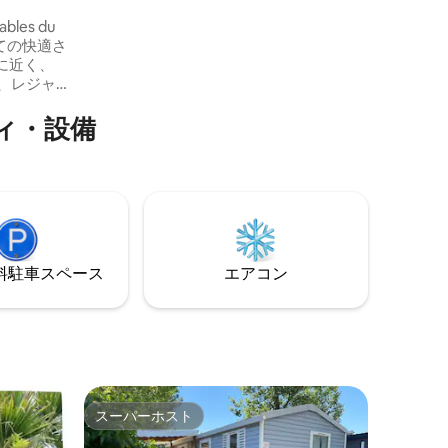
ス、駐車場、庭。クローゼット付きの寝
les du
室2部屋、1部屋にはベッド140cm、もう1
ての快適さ
部屋にはベッド2つ90cm、2つのバスルー
に近く、
ムと2つのトイレ、ソファーベッド、キッ
チン、屋内ダイニングエリアがありま
へのアク
す。
ィ・設備
ンプ場や
払いが可
ラス・プ
くのお店
にはアク
は観光や
⁠車ス⁠ペ⁠ー⁠ス
エアコン
スーパーホスト
スーパーホスト