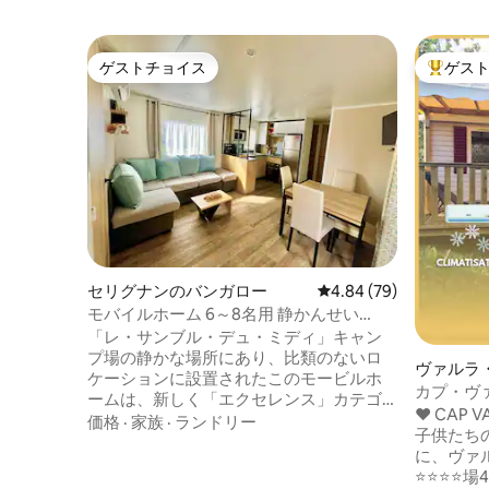
ゲストチョイス
ゲス
ゲストチョイス
大好評の
セリグナンのバンガロー
レビュー79件、5つ星中
4.84 (79)
モバイルホーム 6～8名用 静かんせい
Valras ビーチ セリニャン 4つ星
「レ・サンブル・デュ・ミディ」キャン
プ場の静かな場所にあり、比類のないロ
ヴァルラ
ケーションに設置されたこのモービルホ
ロー
カプ・ヴ
ームは、新しく「エクセレンス」カテゴ
ディ 〜
❤️ CAP
リーに属します。 宿泊施設の前には2台分
価格
·
家族
·
ランドリー
子供たち
の駐車スペースがあります。 独立した3つ
に、ヴァ
の寝室：ドレッシングルーム付きのマス
⭐⭐⭐⭐
タースイート、それぞれにシングルベッ