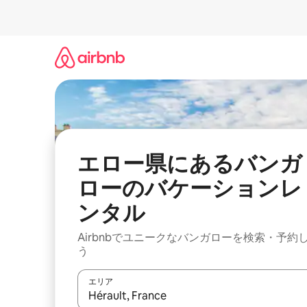
コ
ン
テ
ン
ツ
に
ス
キ
ッ
プ
エロー県にあるバンガ
ローのバケーションレ
ンタル
Airbnbでユニークなバンガローを検索・予約
う
エリア
検索結果が表示されたら、上下の矢印キーを使っ