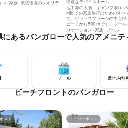
快適なモバイルホーム
ルホームに来てください 🏖️ ➡️
ョン
·
家族
·
就寝環境のクオリテ
地中海の太陽、キャンプ場Les Sab
徒歩圏内にあり、ストレスなく
Midiでの家族旅行のためのすべ
静かで快適な宿泊施設をお探し
で、ヴァラスプラージの中心部
ビーチから800 mです。 プール、レジャ
すか？ ヴァルラ
ーエリア、エンターテイメント
ジュとその周辺を探索し➡️ た
ロケーション
·
家族
·
プール
県にあるバンガローで人気のアメニテ
セスは含まれていません。キャ
ていま
オンラインでは「楽しい」お支
てこれがあなたの滞在を忘れら
能です。 キャンプ場でコンビニ、バーレ
のにするために私が提案するも
ストラン、自転車レンタル ヴァ
ラージュやセリニャンでは、多
やレジャーがあり、観光の季節
ティビティがあります。 周辺に
史跡がたくさんあります。
i
プール
敷地内無料駐
ビーチフロントのバンガロー
ホスト
スーパーホスト
ホスト
スーパーホスト