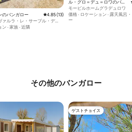
ル・グロ＝デュ＝ロワのバン
ガロー
モービルホームグラデュロワ
価格
·
ロケーション
·
露天風呂・
中5.0つ星の平均評価
ンのバンガロー
レビュー13件、5つ星中4.85つ星の平均評価
4.85 (13)
ー
ヴァルラ・レ・サーブル・デ
ィ・キャンプ場のモービルホー
ョン
·
家族
·
近隣
その他のバンガロー
ゲストチョイス
ゲストチョイス