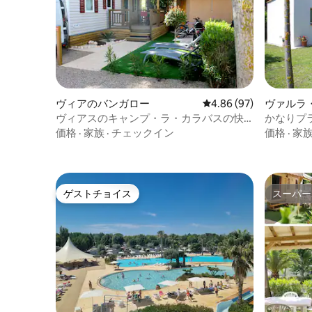
ヴィアのバンガロー
レビュー97件、5つ星中
4.86 (97)
ヴァルラ
ロー
ヴィアスのキャンプ・ラ・カラバスの快
かなりプ
適なトレーラーハウス
モバイル
価格
·
家族
·
チェックイン
価格
·
家
ゲストチョイス
スーパー
ゲストチョイス
スーパー