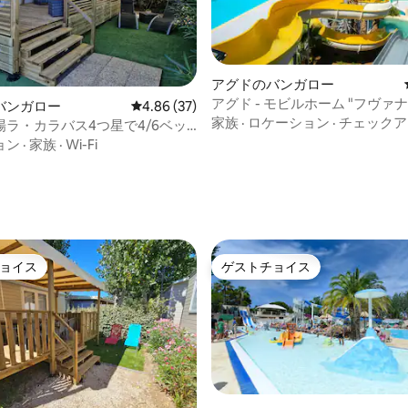
4.89つ星の平均評価
アグドのバンガロー
アグド - モビルホーム "フヴァナ" -
バンガロー
レビュー37件、5つ星中4.86つ星の平均評価
4.86 (37)
名 - エアコン完備
家族
·
ロケーション
·
チェックア
場ラ・カラバス4つ星で4/6ベッ
ビルホーム
ョン
·
家族
·
Wi-Fi
ョイス
ゲストチョイス
ョイス
ゲストチョイス