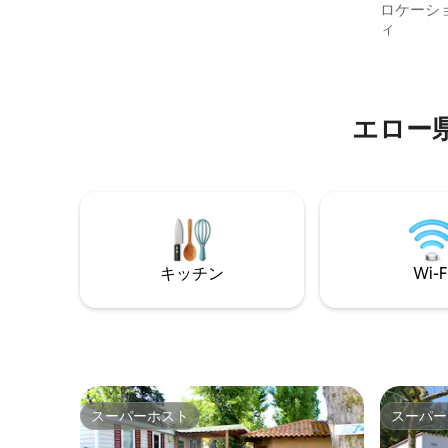
私のモバイ
ロケーシ
ド2台が備わった2つの寝室。トイレは独
すべてが
ィ
立しています。シャワーと洗面台を備え
過ごせる
たバスルーム。 リビングには2人掛けのソ
ですか？ エンターテイメントやキッズク
ファーベッドが1台。シーツとタオルはご
ラブを楽しみ➡️ たいで
用意しておりません。設備の整ったキッ
ス・プラー
チン。清掃はレンタル料金に含まれてい
エロー
いですか？ 私はあなたを理解し
ません。
す、そし
れないも
のです！
キッチン
Wi-F
スーパーホスト
スーパー
スーパーホスト
スーパー