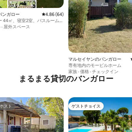
4.85つ星の平均評価
バンガロー
レビュー64件、5つ星中4.86つ星の平均評価
4.86 (64)
 44㎡、寝室2室、バスルーム2
40㎡
格
·
屋外スペース
マルセイヤンのバンガロー
専有地内のモービルホーム
家族
·
価格
·
チェックイン
まるまる貸切のバンガロー
ホスト
ゲストチョイス
ホスト
ゲストチョイス