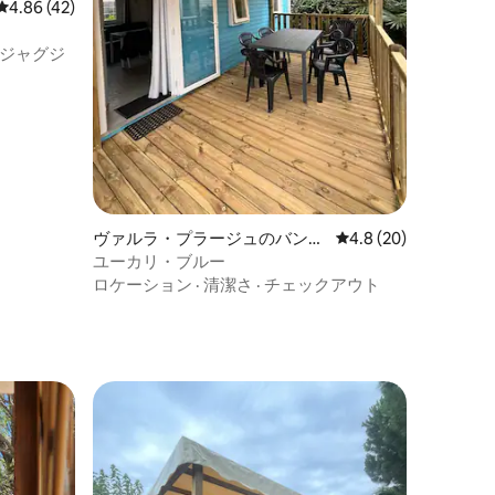
レビュー42件、5つ星中4.86つ星の平均評価
4.86 (42)
ジャグジ
ヴァルラ・プラージュのバンガ
レビュー20件、5つ星
4.8 (20)
ロー
ユーカリ・ブルー
ロケーション
·
清潔さ
·
チェックアウト