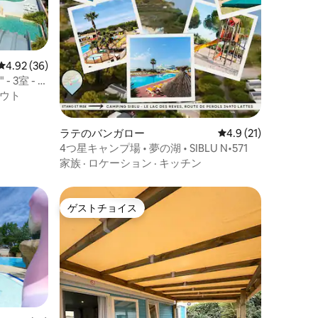
レビュー36件、5つ星中4.92つ星の平均評価
4.92 (36)
 3室 - 6
ウト
ラテのバンガロー
レビュー21件、5つ
4.9 (21)
4つ星キャンプ場 • 夢の湖 • SIBLU N•571
家族
·
ロケーション
·
キッチン
ゲストチョイス
ゲストチョイス