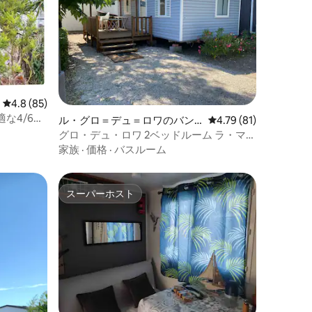
レビュー85件、5つ星中4.8つ星の平均評価
4.8 (85)
な4/6人
ル・グロ＝デュ＝ロワのバン
レビュー81件、5つ星
4.79 (81)
ガロー
グロ・デュ・ロワ 2ベッドルーム ラ・マリ
ーヌ 4つ星 エアコン完備
家族
·
価格
·
バスルーム
スーパーホスト
スーパーホスト