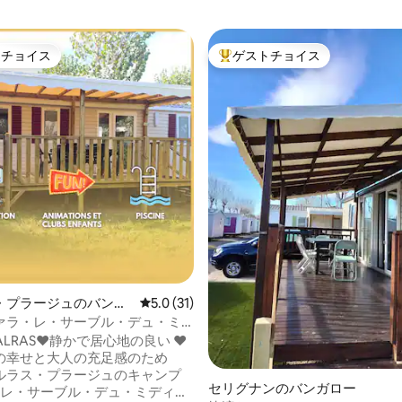
トチョイス
ゲストチョイス
ゲストチョイスです。
大好評のゲストチョイスです。
4.84つ星の平均評価
・プラージュのバンガ
レビュー31件、5つ星中5.0つ星の平均評価
5.0 (31)
ァラ・レ・サーブル・デュ・ミ
静かで居心地の良い〜
 VALRAS❤️静かで居心地の良い ❤️
の幸せと大人の充足感のため
ルラス・プラージュのキャンプ
セリグナンのバンガロー
場4レ・サーブル・デュ・ミディの