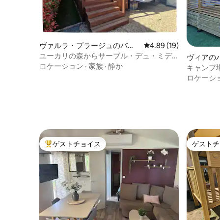
ヴァルラ・プラージュのバン
レビュー19件、5つ星中
4.89 (19)
ガロー
ユーカリの森からサーブル・デュ・ミデ
ヴィアの
ィへの小旅行
ロケーション
·
家族
·
静か
キャンプ
ドのモー
ロケーシ
ゲストチョイス
ゲストチ
大好評のゲストチョイスです。
ゲストチ